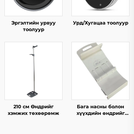
Эргэлтийн урвуу
Урд/Хугацаа тоолуур
тоолуур
210 см Өндрийг
Бага насны болон
хэмжих төхөөрөмж
хүүхдийн өндрийг
хэмжих мат