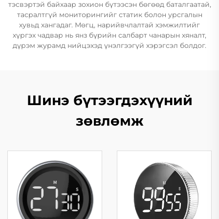
тэсвэртэй байхаар зохион бүтээсэн бөгөөд баталгаатай,
тасралтгүй мониторингийг статик болон урсгалын
хувьд хангадаг. Мөгц, нарийвчлалтай хэмжилтийг
хүргэх чадвар нь янз бүрийн салбарт чанарын хяналт,
дүрэм журамд нийцэхэд үнэлгээгүй хэрэгсэл болдог.
Шинэ бүтээгдэхүүний
зөвлөмж