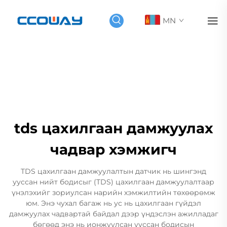
MN
tds цахилгаан дамжуулах
чадвар хэмжигч
TDS цахилгаан дамжуулалтын датчик нь шингэнд
ууссан нийт бодисыг (TDS) цахилгаан дамжуулалтаар
үнэлэхийг зориулсан нарийн хэмжилтийн төхөөрөмж
юм. Энэ чухал багаж нь ус нь цахилгаан гүйдэл
дамжуулах чадвартай байдал дээр үндэслэн ажилладаг
бөгөөд энэ нь ионжуулсан ууссан бодисын