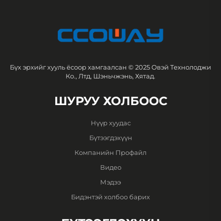
Бүх эрхийг хууль ёсоор хамгаалсан © 2025 Овэй Технолоджи
Ко., Лтд, Шэньчжэнь, Хятад.
ШУРУУ ХОЛБООС
Нүүр хуудас
Бүтээгдэхүүн
Компанийн Профайл
Видео
Мэдээ
Бидэнтэй холбоо барих