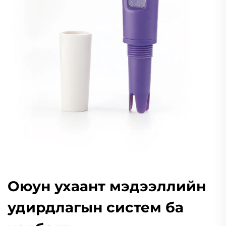
Оюун ухаант мэдээллийн
удирдлагын систем ба