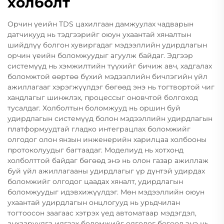
холболт
Орчин үеийн TDS цахилгаан дамжуулах чадварын
датчикууд нь тэдгээрийг оюун ухаантай хяналтын
шийдлүү болгон хувиргадаг мэдээллийн удирдлагын
орчин үеийн боломжуудыг агуулж байдаг. Эдгээр
системүүд нь хэмжилтийн түүхийг бичиж авч, хадгалах
боломжтой өөртөө бүхий мэдээллийн бичлэгийн үйл
ажиллагааг хэрэгжүүлдэг бөгөөд энэ нь тогтвортой чиг
хандлагыг шинжлэх, процессыг оновчтой болгоход
тусалдаг. Холболтын боломжууд нь оршин буй
удирдлагын системүүд болон мэдээллийн удирдлагын
платформуудтай гладко интеграцлах боломжийг
олгодог олон янзын инженерийн харилцаа холбооны
протоколуудыг багтаадаг. Моделиуд нь хотхонд
холболттой байдаг бөгөөд энэ нь олон газар ажиллаж
буй үйл ажиллагааны удирдлагыг үр дүнтэй удирдах
боломжийг олгодог цаадах хяналт, удирдлагын
боломжуудыг идэвхижүүлдэг. Мөн мэдээллийн оюун
ухаантай удирдлагын онцлогууд нь урьдчилан
тогтоосон заагаас хэтрэх үед автоматаар мэдэгдэл,
анхааруулга илгээх боломжийг олгодог бөгөөд энэ нь