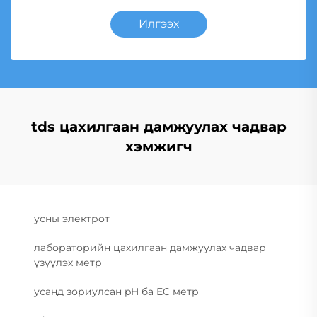
Илгээх
tds цахилгаан дамжуулах чадвар
хэмжигч
усны электрот
лабораторийн цахилгаан дамжуулах чадвар
үзүүлэх метр
усанд зориулсан pH ба EC метр