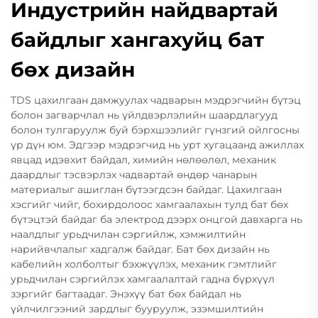
Индустрийн найдвартай
байдлыг хангахуйц бат
бөх дизайн
TDS цахилгаан дамжуулах чадварын мэдрэгчийн бүтэц
болон загварчлал нь үйлдвэрлэлийн шаардлагууд
болон тулгаруулж буй бэрхшээлийг гүнзгий ойлгосны
үр дүн юм. Эдгээр мэдрэгчид нь урт хугацаанд ажиллах
явцад идэвхит байдал, химийн нөлөөлөл, механик
даардлыг тэсвэрлэх чадвартай өндөр чанарын
материалыг ашиглан бүтээгдсэн байдаг. Цахилгаан
хэсгийг чийг, бохирдолоос хамгаалахын тулд бат бөх
бүтэцтэй байдаг ба электрод дээрх онцгой давхарга нь
наалдлыг урьдчилан сэргийлж, хэмжилтийн
нарийвчлалыг хадгалж байдаг. Бат бөх дизайн нь
кабелийн холболтыг бэхжүүлэх, механик гэмтлийг
урьдчилан сэргийлэх хамгаалалтай гадна бүрхүүл
зэргийг багтаадаг. Энэхүү бат бөх байдал нь
үйлчилгээний зардлыг бууруулж, эзэмшилтийн