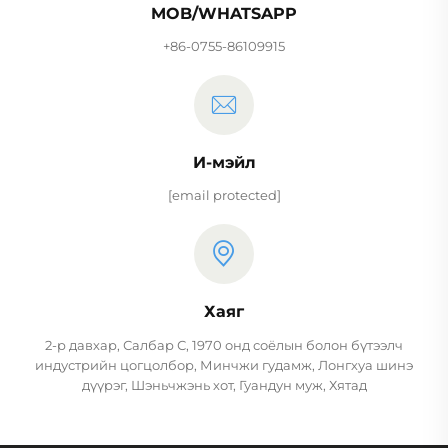
MOB/WHATSAPP
+86-0755-86109915
И-мэйл
[email protected]
Хаяг
2-р давхар, Салбар С, 1970 онд соёлын болон бүтээлч
индустрийн цогцолбор, Минчжи гудамж, Лонгхуа шинэ
дүүрэг, Шэньчжэнь хот, Гуандун муж, Хятад