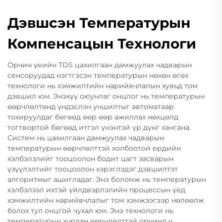
Дэвшсэн Температурын
Компенсацын Технологи
Орчин үеийн TDS цахилгаан дамжуулах чадварын
сенсоруудад нэгтгэсэн температурын нөхөн өгөх
технологи нь хэмжилтийн нарийвчлалын хувьд том
дэвшил юм. Энэхүү оюунлаг онцлог нь температурын
өөрчлөлтөнд үндэслэн уншилтыг автоматаар
тохируулдаг бөгөөд өөр өөр ажиллах нөхцөлд
тогтвортой бөгөөд итгэл үнэнтэй үр дүнг хангана.
Систем нь цахилгаан дамжуулах чадварын
температурын өөрчлөлттэй холбоотой ердийн
хэлбэлзлийг тооцоолон бодит цагт засварын
үзүүлэлтийг тооцоолон хэрэглэдэг дэвшилтэт
алгоритмыг ашигладаг. Энэ боломж нь температурын
хэлбэлзэл ихтэй үйлдвэрлэлийн процессын үед
хэмжилтийн нарийвчлалыг том хэмжээгээр нөлөөлж
болох тул онцгой чухал юм. Энэ технологи нь
температурын хурдан өөрчлөлттэй орчинд ч