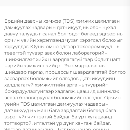
Ердийн давсны хэмжээ (TDS) хэмжих цахилгаан
дамжуулах чадварын датчикууд нь олон чухал
давуу талуудыг санал болгодог бөгөөд эдгээр нь
орчин үеийн хэрэглээнд чухал хэрэгсэл болохыг
харуулдаг. Юуны өмнө эдгээр төхөөрөмжүүд нь
төвөгтэй түүвэр авах болон лабораторийн
шинжилгээг хийх шаардлагагүйгээр бодит цагт
нарийн хэмжилт хийдэг. Энэ мэдээлэл нь
шийдвэр гаргах, процессыг шаардлагатай болгоо
засварлах боломжийг олгодог. Датчикүүдийн
халдлагагүй хэмжилтийн арга нь түүврийг
бохирдуулахгүйгээр хадгалж, цаашид шинжлэх
эсвэл боловсруулах боломжийг олгодог. Орчин
үеийн TDS цахилгаан дамжуулах чадварын
датчикүүд нь маш бага зардалтай бөгөөд бага
зэрэг үйлчилгээтэй байдаг ба урт хугацаанд
тогтвортой, итгэлтэй үр дүнг хангаж байдаг.
Эдгээр датчикүүдийн бат бөх чанар, орчны