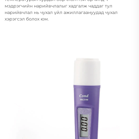
мэдрэгчийн нарийвчлалыг хадгалж чаддаг тул
нарийвчлал нь чухал үйл ажиллагаануудад чухал
хэрэгсэл болох юм.