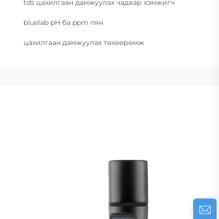
tds цахилгаан дамжуулах чадвар хэмжигч
bluelab pH ба ppm пян
цахилгаан дамжуулах төхөөрөмж