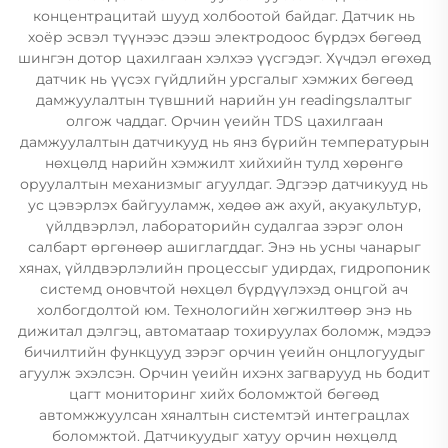
концентрацитай шууд холбоотой байдаг. Датчик нь
хоёр эсвэл түүнээс дээш электродоос бүрдэх бөгөөд
шингэн дотор цахилгаан хэлхээ үүсгэдэг. Хүчдэл өгөхөд
датчик нь үүсэх гүйдлийн урсгалыг хэмжих бөгөөд
дамжуулалтын түвшний нарийн ун readingsлалтыг
олгож чаддаг. Орчин үеийн TDS цахилгаан
дамжуулалтын датчикууд нь янз бүрийн температурын
нөхцөлд нарийн хэмжилт хийхийн тулд хөрөнгө
оруулалтын механизмыг агуулдаг. Эдгээр датчикууд нь
ус цэвэрлэх байгууламж, хөдөө аж ахуй, акуакультур,
үйлдвэрлэл, лабораторийн судалгаа зэрэг олон
салбарт өргөнөөр ашиглагддаг. Энэ нь усны чанарыг
хянах, үйлдвэрлэлийн процессыг удирдах, гидропоник
системд оновчтой нөхцөл бүрдүүлэхэд онцгой ач
холбогдолтой юм. Технологийн хөгжилтөөр энэ нь
дижитал дэлгэц, автоматаар тохируулах боломж, мэдээ
бичилтийн функцууд зэрэг орчин үеийн онцлогуудыг
агуулж эхэлсэн. Орчин үеийн ихэнх загварууд нь бодит
цагт мониторинг хийх боломжтой бөгөөд
автомжжуулсан хяналтын системтэй интеграцлах
боломжтой. Датчикуудыг хатуу орчин нөхцөлд