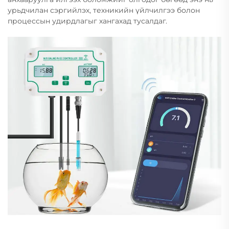
урьдчилан сэргийлэх, техникийн үйлчилгээ болон
процессын удирдлагыг хангахад тусалдаг.