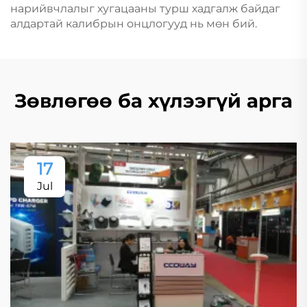
нарийвчлалыг хугацааны турш хадгалж байдаг
алдартай калибрын онцлогууд нь мөн бий.
Зөвлөгөө ба хүлээгүй арга
17
Jul