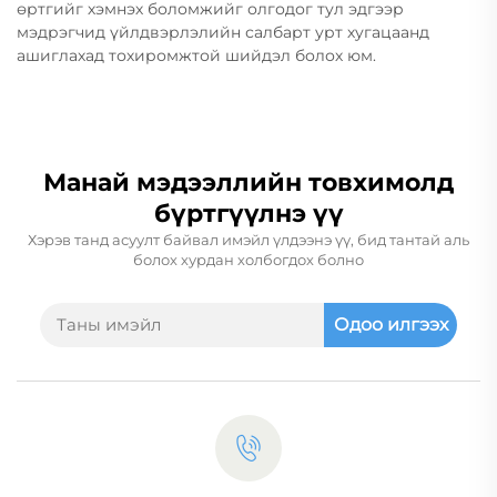
өртгийг хэмнэх боломжийг олгодог тул эдгээр
мэдрэгчид үйлдвэрлэлийн салбарт урт хугацаанд
ашиглахад тохиромжтой шийдэл болох юм.
Манай мэдээллийн товхимолд
бүртгүүлнэ үү
Хэрэв танд асуулт байвал имэйл үлдээнэ үү, бид тантай аль
болох хурдан холбогдох болно
Одоо илгээх