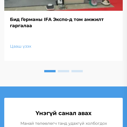
Бид Германы IFA Экспо-д том амжилт
гаргалаа
Цааш үзэх
Үнэгүй санал авах
Манай төлөөлөгч танд удахгүй холбогдох