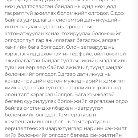
нөхцөлд тэсвэртэй байдал нь хүнд нөхцөлд
тасралтгүй ажиллах боломжийг олгодог. Одоо
байгаа удирдлагын системтэй датчикүүдийн
интеграцлах чадвар нь процессыг
автоматжуулан хянах, тохируулах боломжийг
олгодог тул гар ажиллагааг багасгаж, алдааг
хамгийн бага болгодог. Олон загварууд нь
хэрэглэгчид дөхөмтэй интерфейс, ойлгомжтой
ажиллагаатай байдаг тул техникийн мэдлэгийн
түвшин өөр өөр байгаа ажилчид түүнд хандах
боломжийг олгодог. Эдгээр датчикүүд нь
концентрацийн өргөн мужид нарийн хэмжилт
хийх чадвартай тул олон төрлийн хэрэглээнд
олон талт хэрэгсэл болдог. Бага хэмжээтэй
бөгөөд суурилуулах боломжийг харгалзан одоо
байгаа системд хялбархан нэвтрүүлэх
боломжийг олгодог. Температурын
компенсацийн онцлог нь температурын
өөрчлөлтөөс хамаарахгүйгээр нарийн хэмжилт
хийх боломжийг олгодог бөгөөд хэмжилтийн