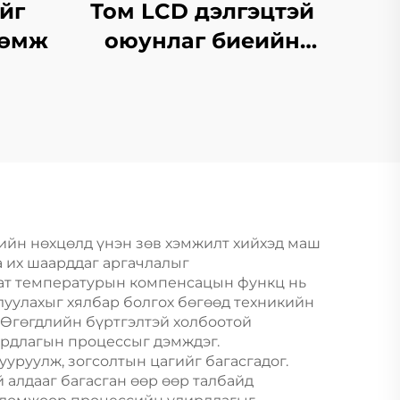
йг
Том LCD дэлгэцтэй
рөмж
оюунлаг биеийн
өөхний жинлүүр
ийн нөхцөлд үнэн зөв хэмжилт хийхэд маш
а их шаарддаг аргачлалыг
мат температурын компенсацын функц нь
луулахыг хялбар болгох бөгөөд техникийн
. Өгөгдлийн бүртгэлтэй холбоотой
ирдлагын процессыг дэмждэг.
уруулж, зогсолтын цагийг багасгадог.
 алдааг багасган өөр өөр талбайд