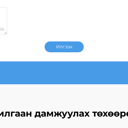
000
Илгээх
илгаан дамжуулах төхөө