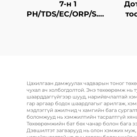
7-н 1
До
PH/TDS/EC/ORP/S.G./
то
Давсжилт/Темп
т
Bluetooth усны
чанар шалгагч
чи
Цахилгаан дамжуулах чадварын тоног төх
чухал ач холбогдолтой. Энэ төхөөрөмж нь
шаарддаггүйгээр шууд, нарийвчлалтай хэ
гар аргаар бодох шаардлагыг арилгаж, хэ
мэдлэггүй ажилчид ч хамгийн бага сургал
боломжууд нь хэмжилтийн тасралтгүй хяна
Төхөөрөмжийн бат бөх чанар болон бага з
Дэвшилтэт загварууд нь олон хэмжих муж,