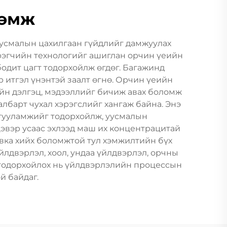
рөмж
уусмалын цахилгаан гүйдлийг дамжуулах
рэгчийн технологийг ашиглан орчин үеийн
дит цагт тодорхойлж өгдөг. Багажинд
итгэл үнэнтэй заалт өгнө. Орчин үеийн
йн дэлгэц, мэдээллийг бичиж авах боломж
лбарт чухал хэрэгслийг хангаж байна. Энэ
агууламжийг тодорхойлж, уусмалын
цэвэр усаас эхлээд маш их концентрацитай
овка хийх боломжтой тул хэмжилтийн бүх
йлдвэрлэл, хоол, ундаа үйлдвэрлэл, орчны
н тодорхойлох нь үйлдвэрлэлийн процессын
й байдаг.