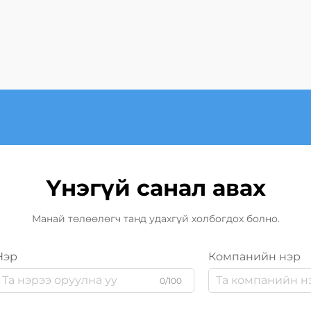
Үнэгүй санал авах
Манай төлөөлөгч танд удахгүй холбогдох болно.
Нэр
Компанийн нэр
0/100