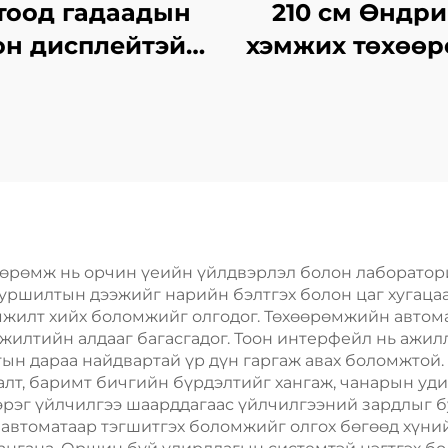
тоод гадаадын
210 см Өндри
он дисплейтэй
хэмжих төхөө
ермометр мөн
харьцангуй
йгшил хэмжигч
өөрөмж нь орчин үеийн үйлдвэрлэл болон лаборатор
 туршилтын дээжийг нарийн бэлтгэх болон цаг хугаца
мжилт хийх боломжийг олгодог. Төхөөрөмжийн авто
мжилтийн алдааг багасгадог. Тоон интерфейл нь ажил
тын дараа найдвартай үр дүн гаргаж авах боломжтой
лт, баримт бичгийн бүрдэлтийг хангаж, чанарын уд
эрэг үйлчилгээ шаарддагаас үйлчилгээний зардлыг бу
 автоматаар тэгшитгэх боломжийг олгох бөгөөд хүний