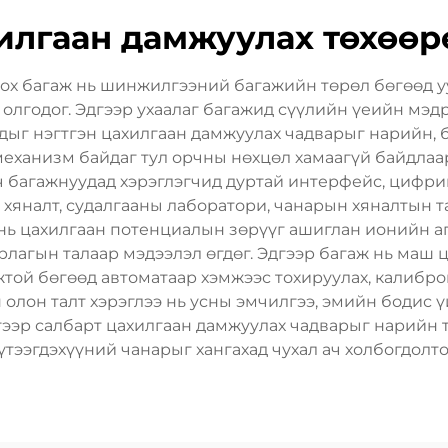
илгаан дамжуулах төхөө
ох багаж нь шинжилгээний багажийн төрөл бөгөөд 
олгодог. Эдгээр ухаалаг багажид сүүлийн үеийн мэд
г нэгтгэн цахилгаан дамжуулах чадварыг нарийн, бо
ханизм байдаг тул орчны нөхцөл хамаагүй байдлаар 
ч багажнуудад хэрэглэгчид дуртай интерфейс, цифри
яналт, судалгааны лаборатори, чанарын хяналтын та
нь цахилгаан потенциалын зөрүүг ашиглан ионийн 
рлагын талаар мэдээлэл өгдөг. Эдгээр багаж нь маш 
той бөгөөд автоматаар хэмжээс тохируулах, калибр
олон талт хэрэглээ нь усны эмчилгээ, эмийн бодис ү
дгээр салбарт цахилгаан дамжуулах чадварыг нарий
бүтээгдэхүүний чанарыг хангахад чухал ач холбогдолто