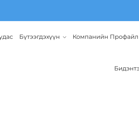
удас
Бүтээгдэхүүн
Компанийн Профайл
Бидэнтэ