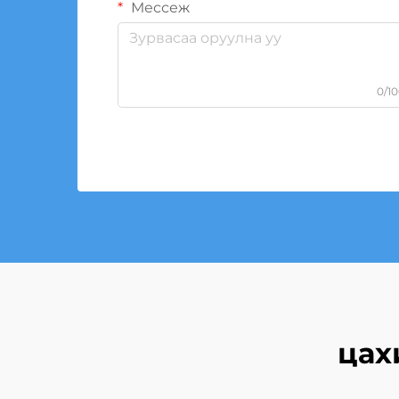
Мессеж
0/1
цах