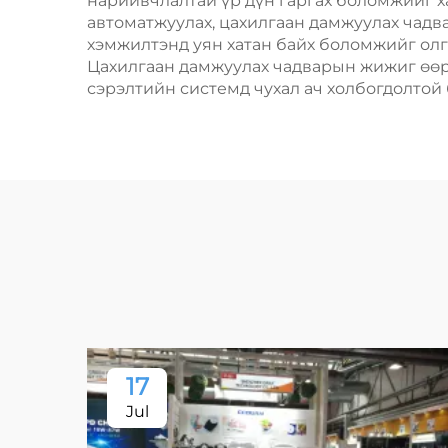
нарийвчлалтай үр дүн гаргах боломжийг 
автоматжуулах, цахилгаан дамжуулах чадв
хэмжилтэнд уян хатан байх боломжийг олго
Цахилгаан дамжуулах чадварын жижиг өөр
сэрэлтийн системд чухал ач холбогдолтой 
17
Jul