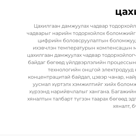
цах
Цахилгаан дамжуулах чадвар тодорхойл
чадварыг нарийн тодорхойлох боломжийг 
цифрийн боловсруулалтын боломжууды
ихэвчлэн температурын компенсацын ме
цахилгаан дамжуулах чадвар тодорхойлог
байдаг бөгөөд үйлдвэрлэлийн процессын х
технологийн онцгой электродууд 
концентрацитай байдал, цэвэр чанар, най
уусмал хүртэлх хэмжилтийг хийх боломж
хүрээнд нарийвчлалыг хангана. Багажийн 
хяналтын талбарт түгээн таарах бөгөөд э
хяналт, 