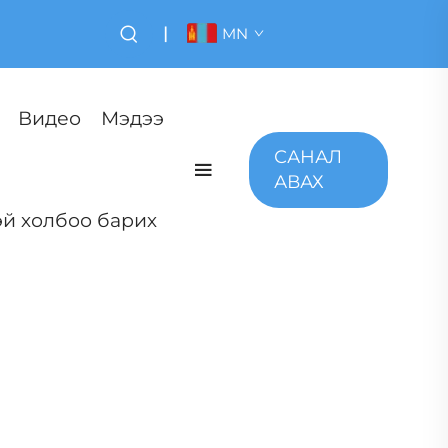
|
MN
Видео
Мэдээ
САНАЛ
АВАХ
й холбоо барих