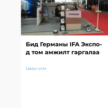
Бид Германы IFA Экспо-
д том амжилт гаргалаа
Цааш үзэх