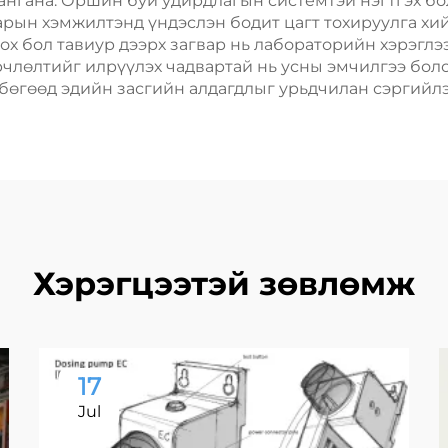
хангана. Оршин буй удирдлагын системтэй нэгтгэх 
арын хэмжилтэнд үндэслэн бодит цагт тохируулга хи
х бол тавиур дээрх загвар нь лабораторийн хэрэглээ
члөлтийг илрүүлэх чадвартай нь усны эмчилгээ бол
бөгөөд эдийн засгийн алдагдлыг урьдчилан сэргийлэ
Хэрэгцээтэй зөвлөмж
17
Jul