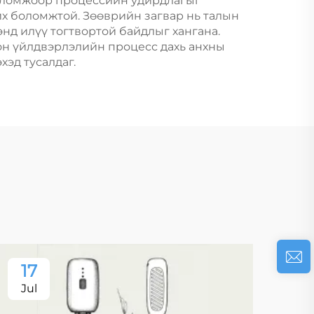
боломжоор процессийн удирдлагыг
йх боломжтой. Зөөврийн загвар нь талын
нд илүү тогтвортой байдлыг хангана.
он үйлдвэрлэлийн процесс дахь анхны
хэд тусалдаг.
17
Jul