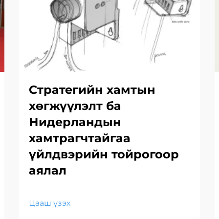
Стратегийн хамтын
хөгжүүлэлт ба
Нидерландын
хамтрагчтайгаа
үйлдвэрийн тойрогоор
аялал
Цааш үзэх