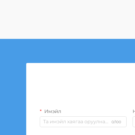
Имэйл
0/100