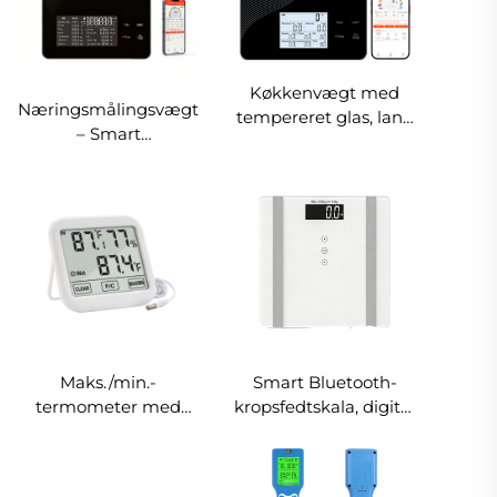
Køkkenvægt med
Næringsmålingsvægt
tempereret glas, lang
– Smart
batterilevetid, LCD-
fødevarevægt med
display, smart
app til fitnesscentre
køkkenvægt til
og træningscentre,
kostholdsmåling,
registrerer protein,
model 695BT
kulhydrater og 30
næringsstoffer,
USDA-database,
OEM-logo
Maks./min.-
Smart Bluetooth-
termometer med
kropsfedtskala, digital
LCD-skærm,
badeværelsesvægt
luftfugtighedstermometer
med 180 kg kapacitet
og hygrometer
og tilsat glas