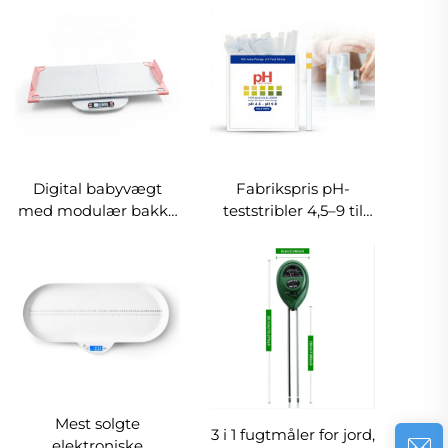
smart fødevarevægt
badeværelsesvægt,
til beregning af
skridsikker manuel
kalorier, protein,
kropsvægtvægt til
kulhydrater og fedt,
gulvbrug til hjem,
elektronisk diætvægt
hotel og fitnesscenter
Digital babyvægt
Fabrikspris pH-
med modulær bakke
teststribler 4,5–9 til
og LCD-skærm, der
urin og spyt til
kan roteres 180°,
væskeanalyse, hurtig
baby- og
pH-papir, pH-tester
morvejningsfunktioner,
vægt for spædbørn
med fodlineal
Mest solgte
3 i 1 fugtmåler for jord,
elektroniske