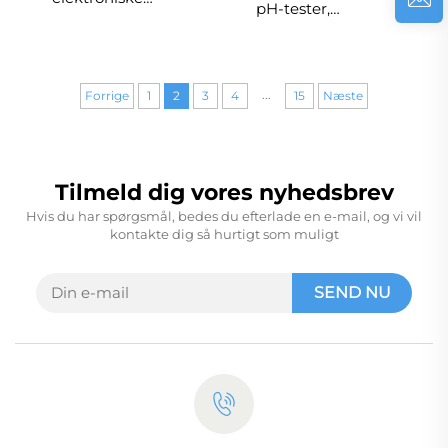
pH-tester,
babyvægt med
sollysmonitor til have,
digital skala og
mark, græsplæne og
højdemåling til
indendørs
børnelægens
...
Forrige
1
2
3
4
15
Næste
vækstmonitor
Tilmeld dig vores nyhedsbrev
Hvis du har spørgsmål, bedes du efterlade en e-mail, og vi vil
kontakte dig så hurtigt som muligt
SEND NU