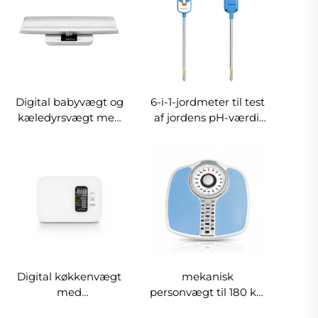
Digital babyvægt og
6-i-1-jordmeter til test
kæledyrsvægt med
af jordens pH-værdi,
højdeplade, 20 kg,
lysintensitet,
stor bagbelyst LCD-
luftfugtighed,
skærm, aftagelig
temperatur,
vægtskål
næringsindhold og
luftfugtighed –
understøtter OEM og
ODM
Digital køkkenvægt
mekanisk
med
personvægt til 180 kg,
ernæringsanalyse,
klassisk analog