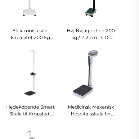
Elektronisk stor
Høj Nøjagtighed 200
kapacitet 200 kg
kg / 212 cm LCD-
mekanisk højde- og
display BMI
vægtmåleskala med
Lægevægtsskala
fedtmåling til hospital
Kropslig Balance med
Højdemåler
Hedekøbende Smart
Medicinsk Mekanisk
Skala til Kropsfedt
Hospitalsskala for
200 kg
Voksne 160 kg 190 cm
Ultralydshøjdemålingsinstrument
Med Viser Type Vægt
Vægtskala
og Højdemåler med