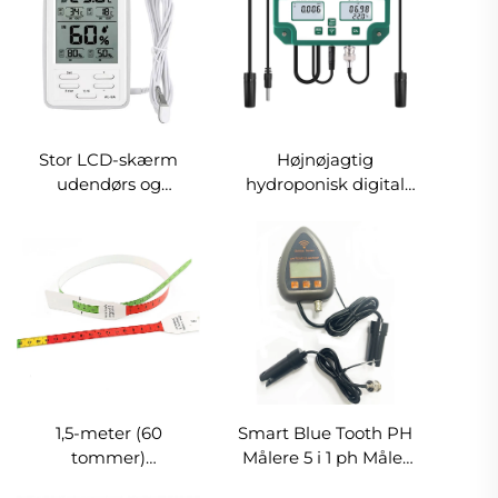
Stor LCD-skærm
Højnøjagtig
udendørs og
hydroponisk digital
indendørs
PH, TDS, EC,
temperaturdetektionsalarm
temperatur, S.G. og
hygrometer
saltmåler 6 i 1 PH-
termometer med høj
monitor
og lav
temperaturregistrering
1,5-meter (60
Smart Blue Tooth PH
tommer)
Målere 5 i 1 ph Måler
sammentrækkelig
PH.EC.TDS.S.G.Temperatur