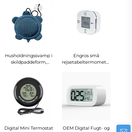
blød målebånd,
med strømforsyning
trækker sig
til akvarier og
automatisk sammen
saltvand
til måling af kropsmål
Husholdningssvamp i
Engros små
skildpaddeform,
rejsetabeltermometer
genbrugelig, højt
mini digital
absorberende,
skrivebordsovervågningsur
miljøvenlig
lcd alarm flip-ur
superabsorberende
filtreringsbold til hot
tub, spa,
swimmingpool og
bad
Digital Mini Termostat
OEM Digital Fugt- og