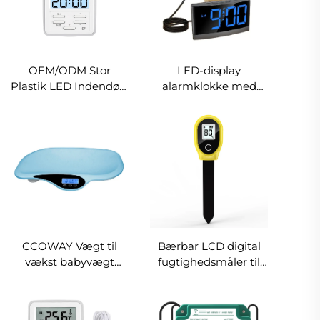
OEM/ODM Stor
LED-display
Plastik LED Indendørs
alarmklokke med
Digital Temperatur-
timer til køkken og
og Fugtighedsvisning
studie - 1 års garanti
med Baggrundslys til
Husholdningsbrug
CCOWAY Vægt til
Bærbar LCD digital
vækst babyvægt
fugtighedsmåler til
digital 20 kg plast
jord, nem at bruge,
batteridrevet med
jordmåler til have,
vuggetræ
drivhus og landbrug