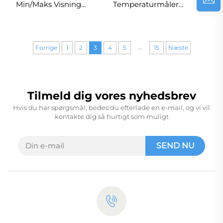
Min/Maks Visning
Temperaturmåler
Akvarium Fiskesø
PM2.5 Detektor
Fisken
Luftforurening
Vandtemperaturtermostat
Luftkvalitet
...
Med Tilhæftning
Måleinstrument
Forrige
1
2
3
4
5
15
Næste
Tilmeld dig vores nyhedsbrev
Hvis du har spørgsmål, bedes du efterlade en e-mail, og vi vil
kontakte dig så hurtigt som muligt
SEND NU