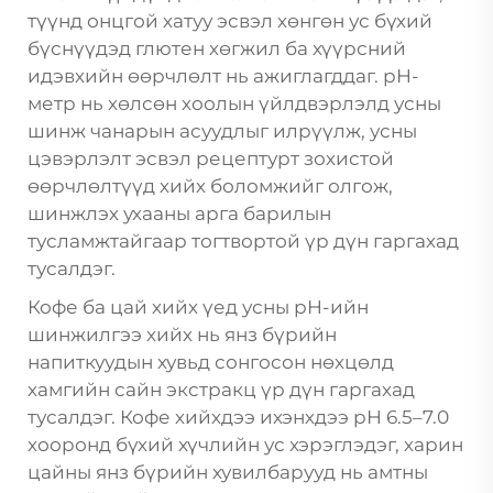
түүнд онцгой хатуу эсвэл хөнгөн ус бүхий
бүснүүдэд глютен хөгжил ба хүүрсний
идэвхийн өөрчлөлт нь ажиглагддаг. рН-
метр нь хөлсөн хоолын үйлдвэрлэлд усны
шинж чанарын асуудлыг илрүүлж, усны
цэвэрлэлт эсвэл рецептурт зохистой
өөрчлөлтүүд хийх боломжийг олгож,
шинжлэх ухааны арга барилын
тусламжтайгаар тогтвортой үр дүн гаргахад
тусалдэг.
Кофе ба цай хийх үед усны рН-ийн
шинжилгээ хийх нь янз бүрийн
напиткуудын хувьд сонгосон нөхцөлд
хамгийн сайн экстракц үр дүн гаргахад
тусалдэг. Кофе хийхдээ ихэнхдээ рН 6.5–7.0
хооронд бүхий хүчлийн ус хэрэглэдэг, харин
цайны янз бүрийн хувилбарууд нь амтны