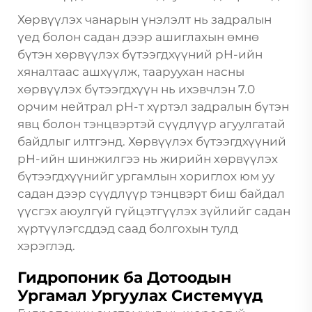
Хөрвүүлэх чанарын үнэлэлт нь задралын
үед болон садан дээр ашиглахын өмнө
бүтэн хөрвүүлэх бүтээгдхүүний pH-ийн
хяналтаас ашхүүлж, тааруухан насны
хөрвүүлэх бүтээгдхүүн нь ихэвчлэн 7.0
орчим нейтрал pH-т хүртэл задралын бүтэн
явц болон тэнцвэртэй сүүдлүүр агуулгатай
байдлыг илтгэнд. Хөрвүүлэх бүтээгдхүүний
pH-ийн шинжилгээ нь жирийн хөрвүүлэх
бүтээгдхүүнийг ургамлын хориглох юм уу
садан дээр сүүдлүүр тэнцвэрт биш байдал
үүсгэх аюулгүй гүйцэтгүүлэх зүйлийг садан
хүртүүлэгсддэд саад болгохын тулд
хэрэглэд.
Гидропоник ба Дотоодын
Ургамал Ургуулах Системүүд