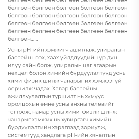
бөлгөөн бөлгөөн бөлгөөн бөлгөөн бөлгөөн
бөлгөөн бөлгөөн бөлгөөн бөлгөөн бөлгөөн
бөлгөөн бөлгөөн бөлгөөн бөлгөөн бөлгөөн
бөлгөөн бөлгөөн бөлгөөн бөлгөөн бөлгөөн
бөлгөөн бөлгөөн бөлгөөн бөлгөөн бөлгөөн
бөлгөөн......
Усны pH-ийн хэмжигч ашиглаж, улиралын
бассейн нээх, хаах үйлдлүүдийн үр дүн
илүү сайн болж, улиралын цаг агаарын
нөхцөл болон химийн бүрдүүлэлтүүд усны
хими-физик шинж чанарыг их хэмжээгүй
өөрчилж чадах. Хавар бассейны
ажиллуулалтын туршилт нь хүмүүс
оролцохын өмнө усны анхны төлөвийг
тогтоож, намар усны хими-физик шинж
чанарыг хэмжих нь хувиргагч химийн
бүрдүүлэлтийн хэрэглээд зориулж,
системтүүд хандлага pH-ийн хяналтын