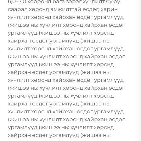
6,0–7,0 хооронд бага зэрэг хүчлилт буюу
саарал хөрснд амжилттай өсдөг, харин
хүчлилт хөрснд хайрхан өсдөг ургамлүүд
(жишээ нь: хүчлилт хөрснд хайрхан өсдөг
ургамлүүд (жишээ нь: хүчлилт хөрснд
хайрхан өсдөг ургамлүүд (жишээ нь:
хүчлилт хөрснд хайрхан өсдөг ургамлүүд
(жишээ нь: хүчлилт хөрснд хайрхан өсдөг
ургамлүүд (жишээ нь: хүчлилт хөрснд
хайрхан өсдөг ургамлүүд (жишээ нь:
хүчлилт хөрснд хайрхан өсдөг ургамлүүд
(жишээ нь: хүчлилт хөрснд хайрхан өсдөг
ургамлүүд (жишээ нь: хүчлилт хөрснд
хайрхан өсдөг ургамлүүд (жишээ нь:
хүчлилт хөрснд хайрхан өсдөг ургамлүүд
(жишээ нь: хүчлилт хөрснд хайрхан өсдөг
ургамлүүд (жишээ нь: хүчлилт хөрснд
хайрхан өсдөг ургамлүүд (жишээ нь: