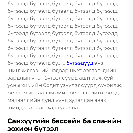
бүтээлд бүтээлд бүтээлд бүтээлд бүтээлд
бүтээлд бүтээлд бүтээлд бүтээлд бүтээлд
бүтээлд бүтээлд бүтээлд бүтээлд бүтээлд
бүтээлд бүтээлд бүтээлд бүтээлд бүтээлд
бүтээлд бүтээлд бүтээлд бүтээлд бүтээлд
бүтээлд бүтээлд бүтээлд бүтээлд бүтээлд
бүтээлд бүтээлд бүтээлд бүтээлд бүтээлд
бүтээлд бүтээлд бүтээлд бүтээлд бүтээлд
бүтээлд бүтээлд бү......
бүтээдүүд
энэ
шинжилгээний чадвар нь хэрэглэгчдийн
зардлын үнэт бүтээлсүүрд ашиглаж буй
усны химийн бодит үзүүлэлсүүрд суурилж,
рекламын тааламжийн обещанийн оронд
мэдээллийн дүнд үүнд худалдан авах
шийдвэр гаргахад тусална.
Санхүүгийн бассейн ба спа-ийн
зохион бүтээл