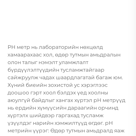
PH метр нь лабораторийн нөхцөлд
хамаарахаас хол, өдөр тутмын амьдралын
олон талыг нэмэлт уламжлалт
бүрдүүлэлтүүдийн тусламжтайгаар
сайжруулж чадах шаардлагатай багаж юм.
Хүний биеийн зохистой ус хэрэглээс
доошоо гэрт хоол бэлдэх үед хоолны
аюулгүй байдлыг хангах хүртэл pH метрүүд
нь ердийн хүмүүсийн дараагийн орчинд
хүртэлх шийдвэр гаргахад тусламж
үзүүлдэг нарийн хэмжилтүүд өгдөг. pH
метрийн үүрэг: Өдөр тутмын амьдралд яаж