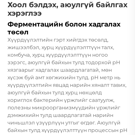
Хоол бэлдэх, аюулгүй байлгах
хэрэглээ
Ферментацийн болон хадгалах
төсөл
Хүүрдүүлэлтийн гэрт хийгдэх төсөлд,
жишээлбэл, хурц хүүрдүүлэлттүүн талх,
комбуча, хурц хүүрдүүлэлттүүн ногоо
зэрэгс, аюулгүй байхын тулд тодорхой pH
хязгаарыг хадгалах шаардлагатай, мөн
хүсэж буй амт хөгжихийн тулд. pH метр нь
хүүрдүүлэлтийн явцад нарийн хяналт тавих,
аюулгүй байхын тулд хурц нөхцөлд
хориглох бактерийн үржлийг саатуулж,
полезны микроорганизмүүдийн үржлийг
дэмжихийн тулд шаардлагатай нарийн
чиньшлэл үзүүрлүүн утгыг өгдөг. Аюулгүй
байхын тулд хүүрдүүлэлттүүн процессын pH