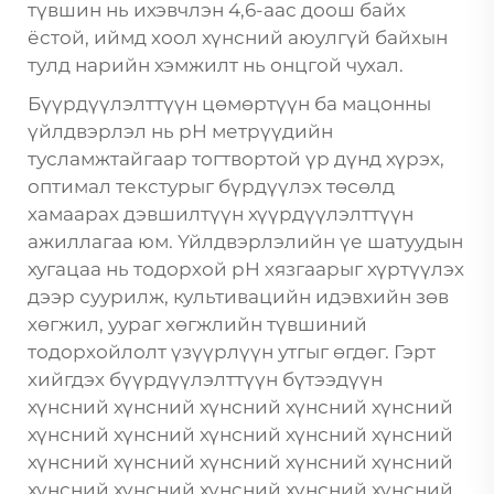
түвшин нь ихэвчлэн 4,6-аас доош байх
ёстой, иймд хоол хүнсний аюулгүй байхын
тулд нарийн хэмжилт нь онцгой чухал.
Бүүрдүүлэлттүүн цөмөртүүн ба мацонны
үйлдвэрлэл нь pH метрүүдийн
тусламжтайгаар тогтвортой үр дүнд хүрэх,
оптимал текстурыг бүрдүүлэх төсөлд
хамаарах дэвшилтүүн хүүрдүүлэлттүүн
ажиллагаа юм. Үйлдвэрлэлийн үе шатуудын
хугацаа нь тодорхой pH хязгаарыг хүртүүлэх
дээр суурилж, культивацийн идэвхийн зөв
хөгжил, уураг хөгжлийн түвшиний
тодорхойлолт үзүүрлүүн утгыг өгдөг. Гэрт
хийгдэх бүүрдүүлэлттүүн бүтээдүүн
хүнсний хүнсний хүнсний хүнсний хүнсний
хүнсний хүнсний хүнсний хүнсний хүнсний
хүнсний хүнсний хүнсний хүнсний хүнсний
хүнсний хүнсний хүнсний хүнсний хүнсний