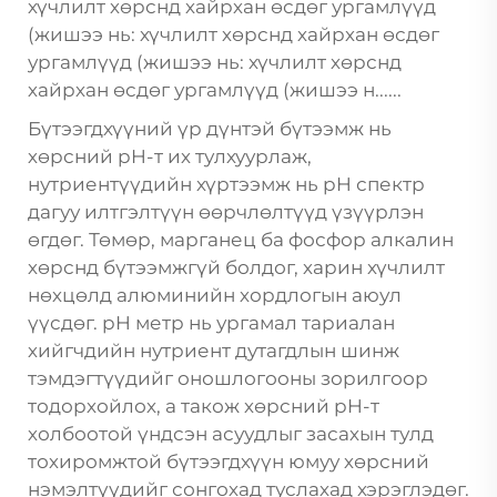
хүчлилт хөрснд хайрхан өсдөг ургамлүүд
(жишээ нь: хүчлилт хөрснд хайрхан өсдөг
ургамлүүд (жишээ нь: хүчлилт хөрснд
хайрхан өсдөг ургамлүүд (жишээ н......
Бүтээгдхүүний үр дүнтэй бүтээмж нь
хөрсний pH-т их тулхуурлаж,
нутриентүүдийн хүртээмж нь pH спектр
дагуу илтгэлтүүн өөрчлөлтүүд үзүүрлэн
өгдөг. Төмөр, марганец ба фосфор алкалин
хөрснд бүтээмжгүй болдог, харин хүчлилт
нөхцөлд алюминийн хордлогын аюул
үүсдөг. pH метр нь ургамал тариалан
хийгчдийн нутриент дутагдлын шинж
тэмдэгтүүдийг оношлогооны зорилгоор
тодорхойлох, а також хөрсний pH-т
холбоотой үндсэн асуудлыг засахын тулд
тохиромжтой бүтээгдхүүн юмуу хөрсний
нэмэлтүүдийг сонгохад туслахад хэрэглэдөг.