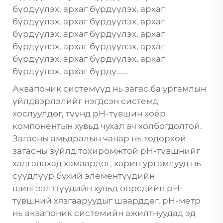
бүрдүүлэх, архаг бүрдүүлэх, архаг
бүрдүүлэх, архаг бүрдүүлэх, архаг
бүрдүүлэх, архаг бүрдүүлэх, архаг
бүрдүүлэх, архаг бүрдүүлэх, архаг
бүрдүүлэх, архаг бүрдүүлэх, архаг
бүрдүүлэх, архаг бүрдү......
Аквапоник системүүд нь загас ба ургамлын
үйлдвэрлэлийг нэгдсэн системд
хослуулдөг, түүнд pH-түвшин хоёр
компонентын хувьд чухал ач холбогдолтой.
Загасны амьдралын чанар нь тодорхой
загасны зүйлд тохиромжтой pH-түвшнийг
хадгалахад хамаардөг, харин ургамлууд нь
сүүдлүүр бүхий элементүүдийн
шингээлттүүдийн хувьд өөрсдийн pH-
түвшний хязгааруудыг шаарддөг. pH-метр
нь аквапоник системийн ажилтнуудад эд