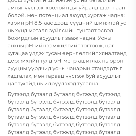
доош хүчлийн шинжтэй ус нь металлын
амтыг үүсгэж, хоолойн дугуйралд шалтгаан
болой, мөн потенциал аюулд хүргэж чадна;
харин pH 8.5-аас дээш сүүдний шинжтэй ус
нь хүнд металл зүйлсийн тунгалт эсвэл
бохирдлын асуудлыг зааж чадна. Усны
анхны pH-ийн хэмжилтийг тогтоож, цаг
хугацаа үлдэх тусам өөрчлөлтийг хяналтанд
держихийн тулд pH-метр ашиглах нь орон
сууцны үүрдчид усны чанарын стандартыг
хадгалах, мөн гараац үүсгэж буй асуудлыг
цаг тухайд нь илрүүлэхэд тусална.
Бүтээлд бүтээлд бүтээлд бүтээлд бүтээлд
бүтээлд бүтээлд бүтээлд бүтээлд бүтээлд
бүтээлд бүтээлд бүтээлд бүтээлд бүтээлд
бүтээлд бүтээлд бүтээлд бүтээлд бүтээлд
бүтээлд бүтээлд бүтээлд бүтээлд бүтээлд
бүтээлд бүтээлд бүтээлд бүтээлд бүтээлд