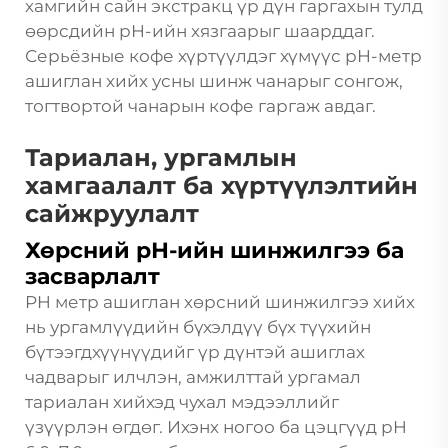
хамгийн сайн экстракц үр дүн гаргахын тулд
өөрсдийн рН-ийн хязгаарыг шаарддаг.
Серьёзные кофе хүртүүлдэг хүмүүс рН-метр
ашиглан хийх усны шинж чанарыг сонгож,
тогтвортой чанарын кофе гаргаж авдаг.
Тариалан, ургамлын
хамгаалалт ба хүртүүлэлтийн
сайжруулалт
Хөрсний рН-ийн шинжилгээ ба
засварлалт
PH метр ашиглан хөрсний шинжилгээ хийх
нь ургамлүүдийн бүхэлдүү бүх түүхийн
бүтээгдхүүнүүдийг үр дүнтэй ашиглах
чадварыг илчлэн, амжилттай ургамал
тариалан хийхэд чухал мэдээллийг
үзүүрлэн өгдөг. Ихэнх ногоо ба цэцгүүд pH