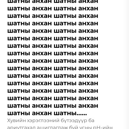
шатны анхан шатны анхан
шатны анхан шатны анхан
шатны анхан шатны анхан
шатны анхан шатны анхан
шатны анхан шатны анхан
шатны анхан шатны анхан
шатны анхан шатны анхан
шатны анхан шатны анхан
шатны анхан шатны анхан
шатны анхан шатны анхан
шатны анхан шатны анхан
шатны анхан шатны анхан
шатны анхан шатны анхан
шатны анхан шатны анхан
шатны анхан шатны анхан
шатны анхан шатны......
Хувийн хэрэглээний бүтээдүүр ба
ариутгахад ашиглагдаж буй усны pH-ийн