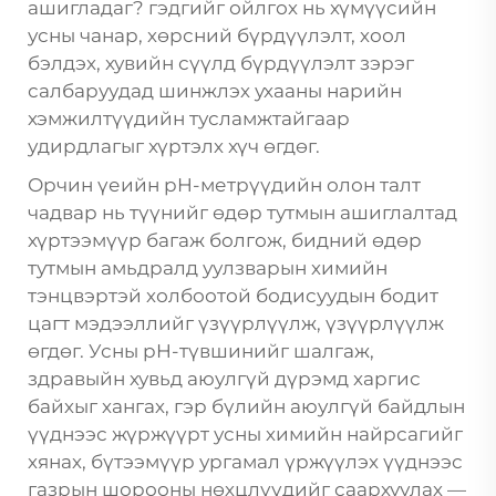
ашигладаг? гэдгийг ойлгох нь хүмүүсийн
усны чанар, хөрсний бүрдүүлэлт, хоол
бэлдэх, хувийн сүүлд бүрдүүлэлт зэрэг
салбаруудад шинжлэх ухааны нарийн
хэмжилтүүдийн тусламжтайгаар
удирдлагыг хүртэлх хүч өгдөг.
Орчин үеийн pH-метрүүдийн олон талт
чадвар нь түүнийг өдөр тутмын ашиглалтад
хүртээмүүр багаж болгож, бидний өдөр
тутмын амьдралд уулзварын химийн
тэнцвэртэй холбоотой бодисуудын бодит
цагт мэдээллийг үзүүрлүүлж, үзүүрлүүлж
өгдөг. Усны pH-түвшинийг шалгаж,
здравыйн хувьд аюулгүй дүрэмд харгис
байхыг хангах, гэр бүлийн аюулгүй байдлын
үүднээс жүржүүрт усны химийн найрсагийг
хянах, бүтээмүүр ургамал үржүүлэх үүднээс
газрын шорооны нөхцлүүдийг саархуулах —