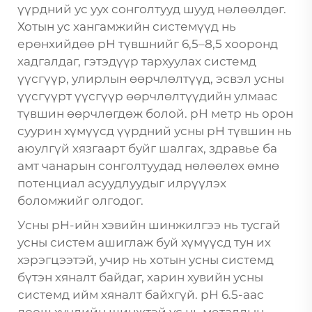
үүрдний ус уух сонголтууд шууд нөлөөлдөг.
Хотын ус хангамжийн системүүд нь
ерөнхийдөө pH түвшнийг 6,5–8,5 хооронд
хадгалдаг, гэтэдүүр тархуулах системд
үүсгүүр, улирлын өөрчлөлтүүд, эсвэл усны
үүсгүүрт үүсгүүр өөрчлөлтүүдийн улмаас
түвшин өөрчлөгдөж болой. pH метр нь орон
суурин хүмүүсд үүрдний усны pH түвшин нь
аюулгүй хязгаарт буйг шалгах, здравье ба
амт чанарын сонголтуудад нөлөөлөх өмнө
потенциал асуудлуудыг илрүүлэх
боломжийг олгодог.
Усны pH-ийн хэвийн шинжилгээ нь тусгай
усны систем ашиглаж буй хүмүүсд тун их
хэрэгцээтэй, учир нь хотын усны системд
бүтэн хяналт байдаг, харин хувийн усны
системд ийм хяналт байхгүй. pH 6.5-аас