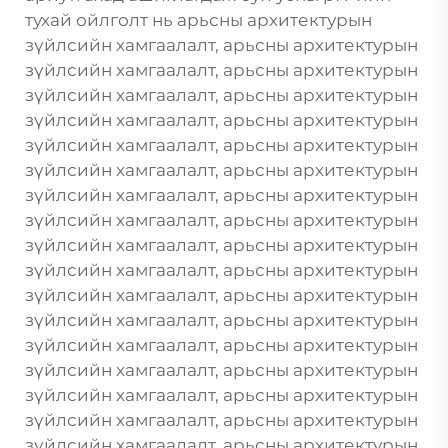
тухай ойлголт нь арьсны архитектурын
зүйлсийн хамгаалалт, арьсны архитектурын
зүйлсийн хамгаалалт, арьсны архитектурын
зүйлсийн хамгаалалт, арьсны архитектурын
зүйлсийн хамгаалалт, арьсны архитектурын
зүйлсийн хамгаалалт, арьсны архитектурын
зүйлсийн хамгаалалт, арьсны архитектурын
зүйлсийн хамгаалалт, арьсны архитектурын
зүйлсийн хамгаалалт, арьсны архитектурын
зүйлсийн хамгаалалт, арьсны архитектурын
зүйлсийн хамгаалалт, арьсны архитектурын
зүйлсийн хамгаалалт, арьсны архитектурын
зүйлсийн хамгаалалт, арьсны архитектурын
зүйлсийн хамгаалалт, арьсны архитектурын
зүйлсийн хамгаалалт, арьсны архитектурын
зүйлсийн хамгаалалт, арьсны архитектурын
зүйлсийн хамгаалалт, арьсны архитектурын
зүйлсийн хамгаалалт, арьсны архитектурын