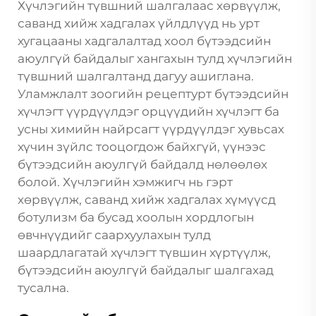
Хүчлэгийн түвшний шалгалаас хөрвүүлж,
саванд хийж хадгалах үйлдлүүд нь урт
хугацааны хадгалалтад хоол бүтээдсийн
аюулгүй байдалыг хангахын тулд хүчлэгийн
түвшний шалгалтанд дагуу ашиглана.
Уламжлалт зоогийн рецептурт бүтээдсийн
хүчлэгт үүрдүүлдэг орцүүдийн хүчлэгт ба
усны химийн найрсагт үүрдүүлдэг хувьсах
хүчин зүйлс тооцогдож байхгүй, үүнээс
бүтээдсийн аюулгүй байдалд нөлөөлөх
болой. Хүчлэгийн хэмжигч нь гэрт
хөрвүүлж, саванд хийж хадгалах хүмүүсд
ботулизм ба бусад хоолын хордлогын
өвчнүүдийг саархуулахын тулд
шаардлагатай хүчлэгт түвшин хүртүүлж,
бүтээдсийн аюулгүй байдалыг шалгахад
тусална.