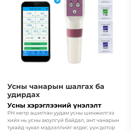
Усны чанарын шалгах ба
удирдах
Усны хэрэглээний үнэлэлт
PH метр ашиглан уудам усны шинжилгээ
хийх нь усны аюулгүй байдал, амт чанарын
тухайд чухал мэдээллийг өгдөг, үүн дотор