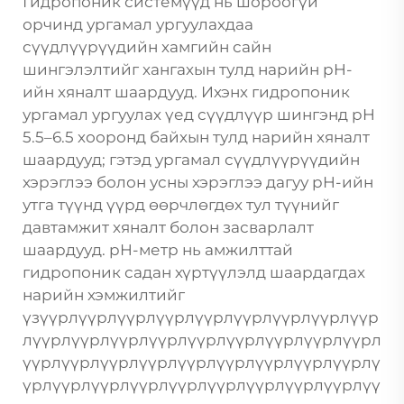
Гидропоник системүүд нь шороогүй
орчинд ургамал ургуулахдаа
сүүдлүүрүүдийн хамгийн сайн
шингэлэлтийг хангахын тулд нарийн pH-
ийн хяналт шаардууд. Ихэнх гидропоник
ургамал ургуулах үед сүүдлүүр шингэнд pH
5.5–6.5 хооронд байхын тулд нарийн хяналт
шаардууд; гэтэд ургамал сүүдлүүрүүдийн
хэрэглээ болон усны хэрэглээ дагуу pH-ийн
утга түүнд үүрд өөрчлөгдөх тул түүнийг
давтамжит хяналт болон засварлалт
шаардууд. pH-метр нь амжилттай
гидропоник садан хүртүүлэлд шаардагдах
нарийн хэмжилтийг
үзүүрлүүрлүүрлүүрлүүрлүүрлүүрлүүрлүүр
лүүрлүүрлүүрлүүрлүүрлүүрлүүрлүүрлүүрл
үүрлүүрлүүрлүүрлүүрлүүрлүүрлүүрлүүрлү
үрлүүрлүүрлүүрлүүрлүүрлүүрлүүрлүүрлүү