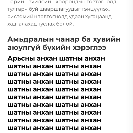
нарийн зүйлсийн хоорондын төвтөгнөлд
тулгарч буй шаардлагуудыг тэнцүүлэх,
системийн төвтөгнөлд удаан хугацаанд
хадгалахад туслах болой.
Амьдралын чанар ба хувийн
аюулгүй бүхийн хэрэглээ
Арьсны анхан шатны анхан
шатны анхан шатны анхан
шатны анхан шатны анхан
шатны анхан шатны анхан
шатны анхан шатны анхан
шатны анхан шатны анхан
шатны анхан шатны анхан
шатны анхан шатны анхан
шатны анхан шатны анхан
шатны анхан шатны анхан