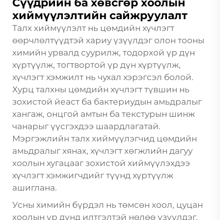
Сүүдрийн ба хөвсгөр хоолын
хиймүүлэлтийн сайжруулалт
Талх хиймүүлэлт нь цөмдийн хүчлэгт
өөрчлөлтүүдтэй хариу үзүүлдэг олон тооны
химийн урвалд суурилж, тодорхой үр дүн
хүртүүлж, тогтвортой үр дүн хүртүүлж,
хүчлэгт хэмжилт нь чухал хэрэгсэл болой.
Хурц талхны цөмдийн хүчлэгт түвшин нь
зохистой йеаст ба бактериудын амьдралыг
хангаж, онцгой амтын ба текстурын шинж
чанарыг үүсгэхдээ шаардлагатай.
Мэргэжлийн талх хиймүүлэгчид цөмдийн
амьдралыг хянах, хүчлэгт хөгжлийн дагуу
хоолын хугацааг зохистой хиймүүлэхдээ
хүчлэгт хэмжигчдийг түүнд хүртүүлж
ашиглана.
Усны химийн бүрдэл нь төмсөн хоол, цуцан
хоолын үр дүнд илтгэлтэй нөлөө үзүүлдэг,