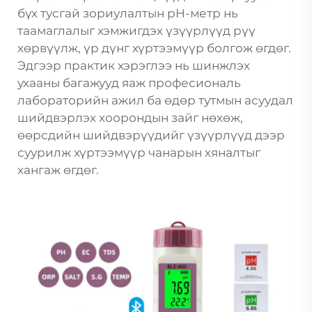
бүх тусгай зориулалтын pH-метр нь
таамаглалыг хэмжигдэх үзүүрлүүд рүү
хөрвүүлж, үр дүнг хүртээмүүр болгож өгдөг.
Эдгээр практик хэрэглээ нь шинжлэх
ухааны багажууд яаж професиональ
лабораторийн ажил ба өдөр тутмын асуудал
шийдвэрлэх хоорондын зайг нөхөж,
өөрсдийн шийдвэрүүдийг үзүүрлүүд дээр
суурилж хүртээмүүр чанарын хяналтыг
хангаж өгдөг.