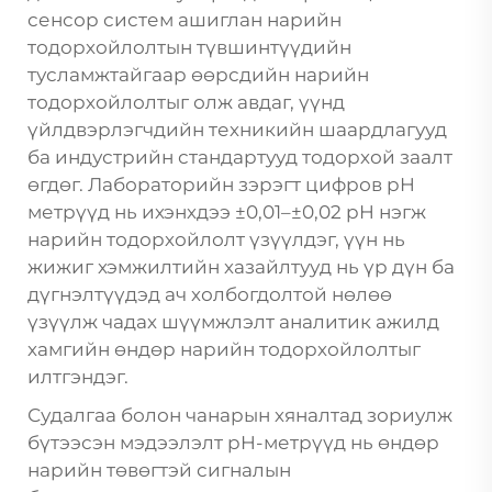
сенсор систем ашиглан нарийн
тодорхойлолтын түвшинтүүдийн
тусламжтайгаар өөрсдийн нарийн
тодорхойлолтыг олж авдаг, үүнд
үйлдвэрлэгчдийн техникийн шаардлагууд
ба индустрийн стандартууд тодорхой заалт
өгдөг. Лабораторийн зэрэгт цифров pH
метрүүд нь ихэнхдээ ±0,01–±0,02 pH нэгж
нарийн тодорхойлолт үзүүлдэг, үүн нь
жижиг хэмжилтийн хазайлтууд нь үр дүн ба
дүгнэлтүүдэд ач холбогдолтой нөлөө
үзүүлж чадах шүүмжлэлт аналитик ажилд
хамгийн өндөр нарийн тодорхойлолтыг
илтгэндэг.
Судалгаа болон чанарын хяналтад зориулж
бүтээсэн мэдээлэлт pH-метрүүд нь өндөр
нарийн төвөгтэй сигналын