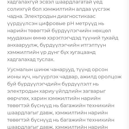
хадгалахгүй эсвэл шаардлагатай үед
солихгүй бол хэмжилтийн алдаа үүсгэж
чадна. Электродын диагностикаас
үүрдүүлсэн цифровые pH метрүүд нь
нарийн төвөгтэй бүрдүүлэгчийн нөхцөл
муудахын өмнө хэрэглэгчдэд түүний тухайд
анхааруулж, бүрдүүлэгчийн итгэлтүүн
хэмжилтийн үр дүнг бүх хугацаанд
хадгалахад туслах.
Уусмалын шинж чанарууд, түүнд орсон
ионы хүч, ньгүүрлэх чадвар, ажилд оролцож
буй бүрдүүлэгчдийн бүрдүүлэлт нь
электродын хариу үйлдлийн загварыг
өөрчлөх, харин хэмжилтийн нарийн
төвөгтэй бүснүүд нь багажийн техникийн
шаардлагыг давж, хэмжилтийн нарийн
төвөгтэй бүснүүд нь багажийн техникийн
шаардлагыг давж, хэмжилтийн нарийн