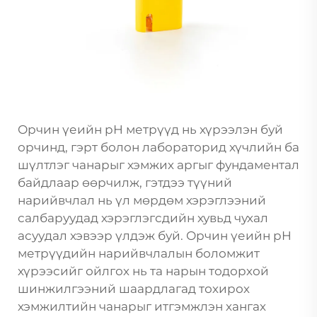
Орчин үеийн pH метрүүд нь хүрээлэн буй
орчинд, гэрт болон лабораторид хүчлийн ба
шүлтлэг чанарыг хэмжих аргыг фундаментал
байдлаар өөрчилж, гэтдээ түүний
нарийвчлал нь үл мөрдөм хэрэглээний
салбаруудад хэрэглэгсдийн хувьд чухал
асуудал хэвээр үлдэж буй. Орчин үеийн pH
метрүүдийн нарийвчлалын боломжит
хүрээсийг ойлгох нь та нарын тодорхой
шинжилгээний шаардлагад тохирох
хэмжилтийн чанарыг итгэмжлэн хангах