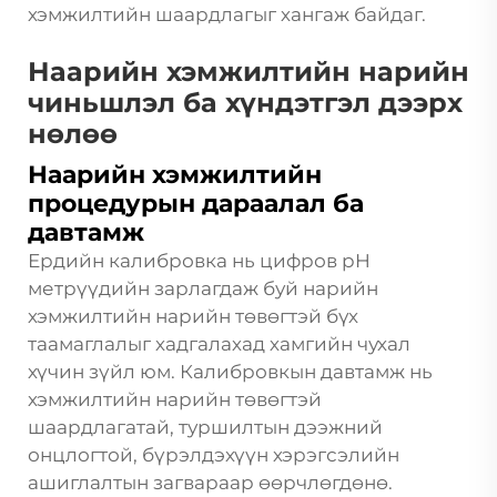
хэмжилтийн шаардлагыг хангаж байдаг.
Наарийн хэмжилтийн нарийн
чиньшлэл ба хүндэтгэл дээрх
нөлөө
Наарийн хэмжилтийн
процедурын дараалал ба
давтамж
Ердийн калибровка нь цифров pH
метрүүдийн зарлагдаж буй нарийн
хэмжилтийн нарийн төвөгтэй бүх
таамаглалыг хадгалахад хамгийн чухал
хүчин зүйл юм. Калибровкын давтамж нь
хэмжилтийн нарийн төвөгтэй
шаардлагатай, туршилтын дээжний
онцлогтой, бүрэлдэхүүн хэрэгсэлийн
ашиглалтын загвараар өөрчлөгдөнө.