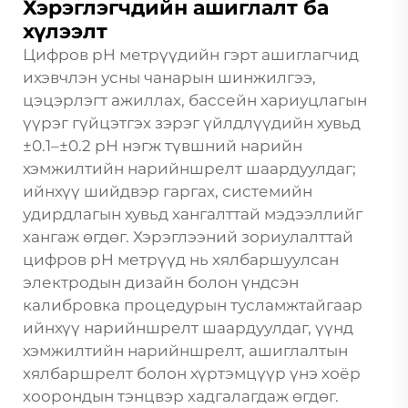
Хэрэглэгчдийн ашиглалт ба
хүлээлт
Цифров pH метрүүдийн гэрт ашиглагчид
ихэвчлэн усны чанарын шинжилгээ,
цэцэрлэгт ажиллах, бассейн хариуцлагын
үүрэг гүйцэтгэх зэрэг үйлдлүүдийн хувьд
±0.1–±0.2 pH нэгж түвшний нарийн
хэмжилтийн нарийншрелт шаардуулдаг;
ийнхүү шийдвэр гаргах, системийн
удирдлагын хувьд хангалттай мэдээллийг
хангаж өгдөг. Хэрэглээний зориулалттай
цифров pH метрүүд нь хялбаршуулсан
электродын дизайн болон үндсэн
калибровка процедурын тусламжтайгаар
ийнхүү нарийншрелт шаардуулдаг, үүнд
хэмжилтийн нарийншрелт, ашиглалтын
хялбаршрелт болон хүртэмцүүр үнэ хоёр
хоорондын тэнцвэр хадгалагдаж өгдөг.