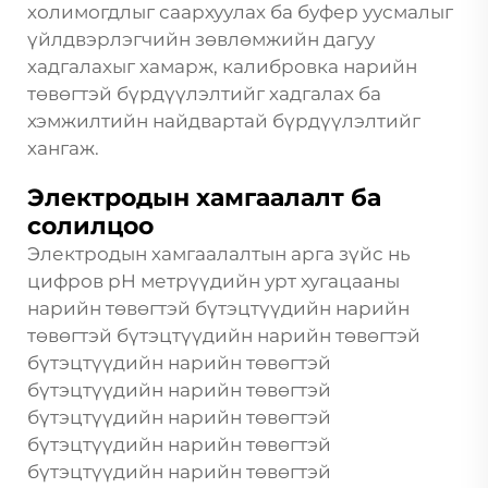
холимогдлыг саархуулах ба буфер уусмалыг
үйлдвэрлэгчийн зөвлөмжийн дагуу
хадгалахыг хамарж, калибровка нарийн
төвөгтэй бүрдүүлэлтийг хадгалах ба
хэмжилтийн найдвартай бүрдүүлэлтийг
хангаж.
Электродын хамгаалалт ба
солилцоо
Электродын хамгаалалтын арга зүйс нь
цифров pH метрүүдийн урт хугацааны
нарийн төвөгтэй бүтэцтүүдийн нарийн
төвөгтэй бүтэцтүүдийн нарийн төвөгтэй
бүтэцтүүдийн нарийн төвөгтэй
бүтэцтүүдийн нарийн төвөгтэй
бүтэцтүүдийн нарийн төвөгтэй
бүтэцтүүдийн нарийн төвөгтэй
бүтэцтүүдийн нарийн төвөгтэй