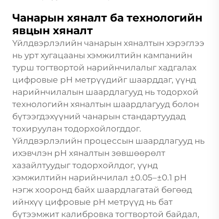
Чанарын хяналт ба технологийн
явцын хяналт
Үйлдвэрлэлийн чанарын хяналтын хэрэглээ
нь урт хугацааны хэмжилтийн кампанийн
турш тогтвортой нарийнчилалыг хадгалах
цифровые pH метрүүдийг шаарддаг, үүнд
нарийнчилалын шаардлагууд нь тодорхой
технологийн хяналтын шаардлагууд болон
бүтээгдэхүүний чанарын стандартуудад
тохируулан тодорхойлогддог.
Үйлдвэрлэлийн процессын шаардлагууд нь
ихэвчлэн pH хяналтын зөвшөөрөлт
хазайлтуудыг тодорхойлдог, үүнд
хэмжилтийн нарийнчилал ±0.05–±0.1 pH
нэгж хооронд байх шаардлагатай бөгөөд
ийнхүү цифровые pH метрүүд нь бат
бүтээмжит калибровка тогтвортой байдал,