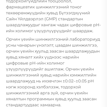
тодорхойгүйдлийн тооцоолол,
фармацевтик шинжилгээний тоног
төхөөрөмжүүдийн хувьд Бүтээгдхүүний
Сайн Үйлдвэрлэл (GMP) стандартын
шаардлажуудыг хангаж чадах цифровые pH-
ийн холимог үзүүрлүүрүүдийг шаардаж.
Орчин үеийн шинжилгээний лабораториуд
усны чанарын үнэлэлт, цаадам шинжилгээ,
орчин үеийн хуульд заасан шаардлажуудын
хувьд хяналт хийх үүднээс нарийн
цифровые pH-ийн холимог
үзүүрлүүрүүдийг ашиглаж. Орчин үеийн
шинжилгээний хувьд нарийн хэмжилтийн
шаардлажууд нь ихэвчлэн ±0.02–±0.05 pH
нэгж хооронд хэлбэлзэж, тодорхой
шинжилгээний арга зүй, орчин үеийн
хяналтын программын хувьд хуульд заасан
стандартуудаас хамаарна.