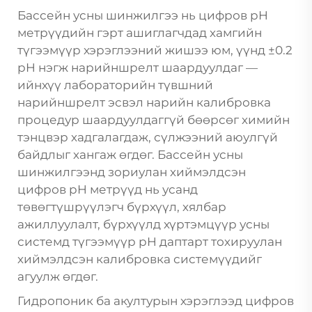
Бассейн усны шинжилгээ нь цифров pH
метрүүдийн гэрт ашиглагчдад хамгийн
түгээмүүр хэрэглээний жишээ юм, үүнд ±0.2
pH нэгж нарийншрелт шаардуулдаг —
ийнхүү лабораторийн түвшний
нарийншрелт эсвэл нарийн калибровка
процедур шаардуулдаггүй бөөрсөг химийн
тэнцвэр хадгалагдаж, сүлжээний аюулгүй
байдлыг хангаж өгдөг. Бассейн усны
шинжилгээнд зориулан хиймэлдсэн
цифров pH метрүүд нь усанд
төвөгтүшрүүлэгч бүрхүүл, хялбар
ажиллуулалт, бүрхүүлд хүртэмцүүр усны
системд түгээмүүр pH даптарт тохируулан
хиймэлдсэн калибровка системүүдийг
агуулж өгдөг.
Гидропоник ба акултурын хэрэглээд цифров