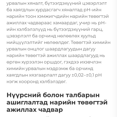
урвалын хяналт, бүтээгдэхүүний цэвэрлэлт
ба хаягдлын хурдасгагч хяналтад pH-ийн
нарийн тоон хэмжигчдийн нарийн төвөгтэй
ажиллах чадвараас хамаардаг, учир нь pH-
ийн хэлбэлзлүүд нь бүтээгдэхүүний гарц,
цэвэрлэлт ба орчинд нөлөөлөх хуульд
нийцүүлэлтийг нөлөөлдөг. Төвөгтэй химийн
урвалын онцлог шаардлагуудын дагуу
нарийн төвөгтэй ажиллах шаардлагууд нь
өргөн хүрээлэн оршдог, гэхдээ ихэвчлэн
химийн урвалын мэдрэмж ба орчинд
хаягдлын хязгаарлалт дагуу ±0,02–±0,1 pH
нэгж хооронд хэлбэлздөг.
Нүүрсний болон талбарын
ашиглалтад нарийн төвөгтэй
ажиллах чадвар