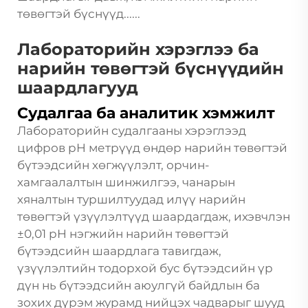
төвөгтэй бүснүүд......
Лабораторийн хэрэглээ ба
нарийн төвөгтэй бүснүүдийн
шаардлагууд
Судалгаа ба аналитик хэмжилт
Лабораторийн судалгааны хэрэглээд
цифров pH метрүүд өндөр нарийн төвөгтэй
бүтээдсийн хөгжүүлэлт, орчин-
хамгаалалтын шинжилгээ, чанарын
хяналтын туршилтуудад илүү нарийн
төвөгтэй үзүүлэлтүүд шаардагдаж, ихэвчлэн
±0,01 pH нэгжийн нарийн төвөгтэй
бүтээдсийн шаардлага тавигдаж,
үзүүлэлтийн тодорхой бус бүтээдсийн үр
дүн нь бүтээдсийн аюулгүй байдлын ба
зохих дүрэм журамд нийцэх чадварыг шууд