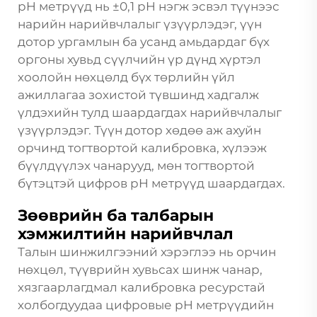
pH метрүүд нь ±0,1 pH нэгж эсвэл түүнээс
нарийн нарийвчлалыг үзүүрлэдэг, үүн
дотор ургамлын ба усанд амьдардаг бүх
оргоны хувьд сүүлчийн үр дүнд хүртэл
хоолойн нөхцөлд бүх төрлийн үйл
ажиллагаа зохистой түвшинд хадгалж
үлдэхийн тулд шаардагдах нарийвчлалыг
үзүүрлэдэг. Түүн дотор хөдөө аж ахуйн
орчинд тогтвортой калибровка, хүлээж
бүүлдүүлэх чанарууд, мөн тогтвортой
бүтэцтэй цифров pH метрүүд шаардагдах.
Зөөврийн ба талбарын
хэмжилтийн нарийвчлал
Талын шинжилгээний хэрэглээ нь орчин
нөхцөл, түүврийн хувьсах шинж чанар,
хязгаарлагдмал калибровка ресурстай
холбогдуудаа цифровые pH метрүүдийн