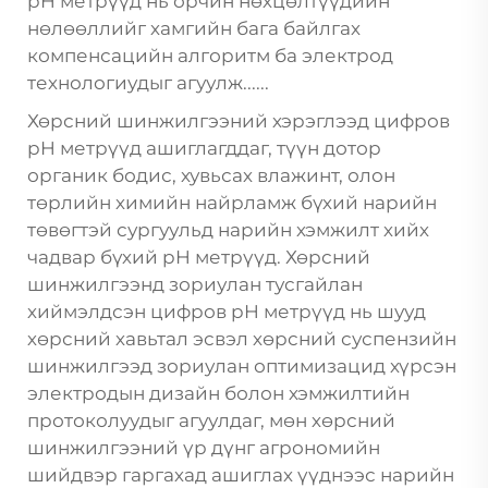
pH метрүүд нь орчин нөхцөлтүүдийн
нөлөөллийг хамгийн бага байлгах
компенсацийн алгоритм ба электрод
технологиудыг агуулж......
Хөрсний шинжилгээний хэрэглээд цифров
pH метрүүд ашиглагддаг, түүн дотор
органик бодис, хувьсах влажинт, олон
төрлийн химийн найрламж бүхий нарийн
төвөгтэй сургуульд нарийн хэмжилт хийх
чадвар бүхий pH метрүүд. Хөрсний
шинжилгээнд зориулан тусгайлан
хиймэлдсэн цифров pH метрүүд нь шууд
хөрсний хавьтал эсвэл хөрсний суспензийн
шинжилгээд зориулан оптимизацид хүрсэн
электродын дизайн болон хэмжилтийн
протоколуудыг агуулдаг, мөн хөрсний
шинжилгээний үр дүнг агрономийн
шийдвэр гаргахад ашиглах үүднээс нарийн