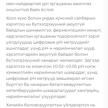
мөн найдвартай урт хугацааны ажиллах
онцлогтой байх ёстой.
Хоол хүнс болон ундаа хүнсний салбарын
хэрэглээ нь бүтээгдэхүүний аюулгүй
байдлын шинжилгээ, ферментацийн хяналт,
хадгалалтын хугацааны тодорхойлолт зэрэг
үйлдлүүдэд цифровые pH метрүүдийг
ашигладаг, үүнд pH-н нарийнчилал шууд
хэрэглэгчдийн аюулгүй байдал болон
бүтээгдэхүүний чанарыг нөлөөлдөг. Эдгээр
хэрэглээ нь ихэвчлэн ±0.02–±0.05 pH нэгж
хэмжилтийн нарийнчилал шаарддаг, үүнд
цифровые pH метрүүд
зөвшөөрөл өгсөн
бүртгэл ба чанарын баталгаажуулалтын
хөтөлбөрүүдийн шаардлагуудыг хангахуйц
нарийнчилалыг үзүүрлэдөг.
Химийн боловсруулалтын үйлдвэрлэл нь