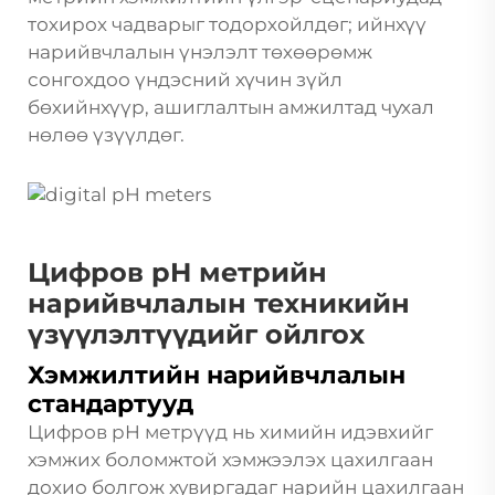
тохирох чадварыг тодорхойлдөг; ийнхүү
нарийвчлалын үнэлэлт төхөөрөмж
сонгохдоо үндэсний хүчин зүйл
бөхийнхүүр, ашиглалтын амжилтад чухал
нөлөө үзүүлдөг.
Цифров pH метрийн
нарийвчлалын техникийн
үзүүлэлтүүдийг ойлгох
Хэмжилтийн нарийвчлалын
стандартууд
Цифров pH метрүүд нь химийн идэвхийг
хэмжих боломжтой хэмжээлэх цахилгаан
дохио болгож хувиргадаг нарийн цахилгаан