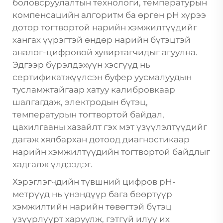
боловсруулалтын технологи, температурын
компенсацийн алгоритм ба өргөн pH хүрээ
дотор тогтвортой нарийн хэмжилтүүдийг
хангах үүрэгтэй өндөр нарийн бүтэцтэй
аналог-цифровой хувиртагчидыг агуулна.
Эдгээр бүрэлдэхүүн хэсгүүд нь
сертификатжүүлсэн буфер уусмалуудын
тусламжтайгаар хатуу калибровкаар
шалгагдаж, электродын бүтэц,
температурын тогтвортой байдал,
цахилгааны хазайлт гэх мэт үзүүлэлтүүдийг
дагаж хялбархан дотоод диагностикаар
нарийн хэмжилтүүдийн тогтвортой байдлыг
хадгалж үлдээдэг.
Хэрэглэгчдийн түвшний цифров pH-
метрүүд нь үнэндүүр бага бөөртүүр
хэмжилтийн нарийн төвөгтэй бүтэц
үзүүрлүүрт харуулж, гэтгүй илүү их