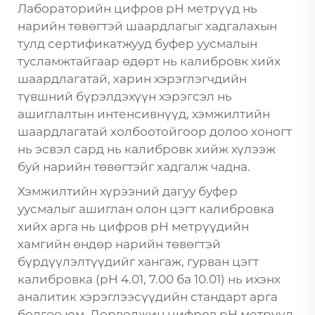
Лабораторийн цифров pH метрүүд нь
нарийн төвөгтэй шаардлагыг хадгалахын
тулд сертификатжууд буфер уусмалын
тусламжтайгаар өдөрт нь калибровк хийх
шаардлагатай, харин хэрэглэгчдийн
түвшний бүрэлдэхүүн хэрэгсэл нь
ашиглалтын интенсивнүүд, хэмжилтийн
шаардлагатай холбоотойгоор долоо хоногт
нь эсвэл сард нь калибровк хийж хүлээж
буй нарийн төвөгтэйг хадгалж чадна.
Хэмжилтийн хүрээний дагуу буфер
уусмалыг ашиглан олон цэгт калибровка
хийх арга нь цифров pH метрүүдийн
хамгийн өндөр нарийн төвөгтэй
бүрдүүлэлтүүдийг хангаж, гурван цэгт
калибровка (pH 4.01, 7.00 ба 10.01) нь ихэнх
аналитик хэрэглээсүүдийн стандарт арга
бөлгөө юм. Дөрвөлжин цифров pH метрүүд