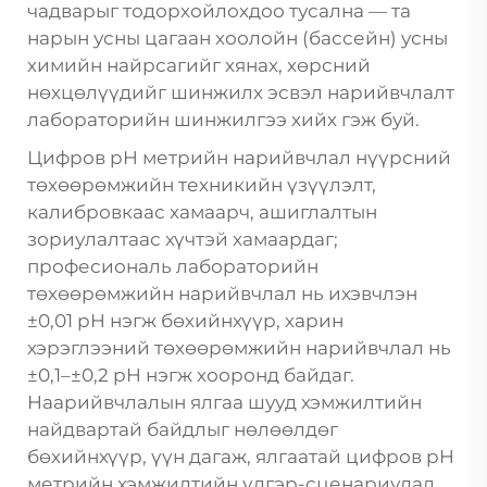
чадварыг тодорхойлохдоо тусална — та
нарын усны цагаан хоолойн (бассейн) усны
химийн найрсагийг хянах, хөрсний
нөхцөлүүдийг шинжилх эсвэл нарийвчлалт
лабораторийн шинжилгээ хийх гэж буй.
Цифров pH метрийн нарийвчлал нүүрсний
төхөөрөмжийн техникийн үзүүлэлт,
калибровкаас хамаарч, ашиглалтын
зориулалтаас хүчтэй хамаардаг;
професиональ лабораторийн
төхөөрөмжийн нарийвчлал нь ихэвчлэн
±0,01 pH нэгж бөхийнхүүр, харин
хэрэглээний төхөөрөмжийн нарийвчлал нь
±0,1–±0,2 pH нэгж хооронд байдаг.
Наарийвчлалын ялгаа шууд хэмжилтийн
найдвартай байдлыг нөлөөлдөг
бөхийнхүүр, үүн дагаж, ялгаатай цифров pH
метрийн хэмжилтийн үлгэр-сценариудад