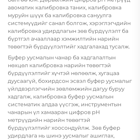
авоматик калибровка таних, калибровка
муруйн шүүх ба калибровка сануулга
системүүдийг санал болгож, хэрэглэгчдийн
калибровка удирдлагын зөв бүрдүүлэлт ба
бүртгэл ачааллаар хэмжилтийн нарийн
төвөгтэй бүрдүүлэлтийг хадгалахад тусалж.
Буфер уусмалын чанар ба хадгалалтын
нөхцөл калибровка нарийн төвөгтэй
бүрдүүлэлтийг хүчтэй нөлөөлж, хугацаа
дуусаагүй, бохирдсон эсвэл буфер уусмалыг
үйлдвэрлэгчийн зөвлөмжийн дагуу буруу
хадгалж, калибровка буфер уусмалын
систематик алдаа үүсгэж, инструментын
чанарын үл хамааран цифров pH
метрүүдийн нарийн төвөгтэй
бүрдүүлэлтийг хоосондуйлж. Зөв буфер
удирдлага нь шинэ уусмалыг ашиглах,