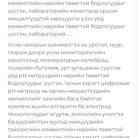
хэмжилтийн нарийн төвөгтэй бодлогуудыг
үүсгэн, лабораторийн хяналтанд орших
нөхцөлтүүдтэй харьцуулж үзэх үед
хэмжилтийн нарийн төвөгтэй бодлогуудыг
үүсгэн, лабораторий......
Усны чанарын шинжилгээ нь урсгал, нуур,
газрын доорх усны мониторингийн
хэрэглээнд температурын колебрац,
түүврийн бүтээмж, урт хугацааны суулгах
үед pH метрүүдийн нарийн төвөгтэй
бодлогуудыг үүсгэн, талын зэрэгт цифровые
pH метрүүд нь орчин нөхцөлтүүдийн
нөлөөллийг хамгийн бага байлгах
компенсацийн алгоритм ба электрод
технологиудыг агуулж, экологийн үнэлгээ
ба дуурайлтын хуульд нийцүүдийн
тайлангийн хэмжилтийн нарийн төвөгтэй
бодлогуудыг үүсгэн, талын зэрэгт цифровые