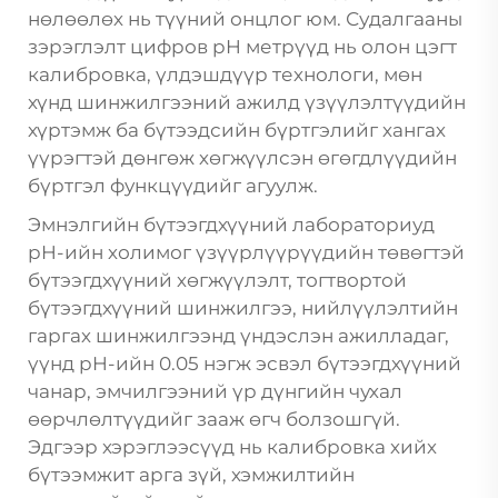
нөлөөлөх нь түүний онцлог юм. Судалгааны
зэрэглэлт цифров pH метрүүд нь олон цэгт
калибровка, үлдэшдүүр технологи, мөн
хүнд шинжилгээний ажилд үзүүлэлтүүдийн
хүртэмж ба бүтээдсийн бүртгэлийг хангах
үүрэгтэй дөнгөж хөгжүүлсэн өгөгдлүүдийн
бүртгэл функцүүдийг агуулж.
Эмнэлгийн бүтээгдхүүний лабораториуд
pH-ийн холимог үзүүрлүүрүүдийн төвөгтэй
бүтээгдхүүний хөгжүүлэлт, тогтвортой
бүтээгдхүүний шинжилгээ, нийлүүлэлтийн
гаргах шинжилгээнд үндэслэн ажилладаг,
үүнд pH-ийн 0.05 нэгж эсвэл бүтээгдхүүний
чанар, эмчилгээний үр дүнгийн чухал
өөрчлөлтүүдийг зааж өгч болзошгүй.
Эдгээр хэрэглээсүүд нь калибровка хийх
бүтээмжит арга зүй, хэмжилтийн