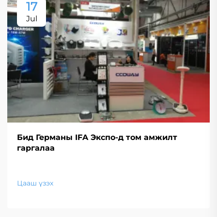
17
Jul
Бид Германы IFA Экспо-д том амжилт
гаргалаа
Цааш үзэх