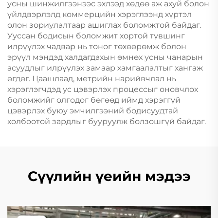
усны шинжилгээнээс эхлээд хөдөө аж ахуй болон
үйлдвэрлэлд коммерцийн хэрэглээнд хүртэл
олон зориулалтаар ашиглах боломжтой байдаг.
Ууссан бодисын боломжит хортой түвшинг
илрүүлэх чадвар нь тоног төхөөрөмж болон
эрүүл мэндэд халдагдахын өмнөх усны чанарын
асуудлыг илрүүлэх замаар хамгаалалтыг хангаж
өгдөг. Цаашлаад, метрийн нарийвчлал нь
хэрэглэгчдэд ус цэвэрлэх процессыг оновчлох
боломжийг олгодог бөгөөд иймд хэрэггүй
цэвэрлэх буюу эмчилгээний бодисуудтай
холбоотой зардлыг бууруулж болзошгүй байдаг.
Сүүлийн үеийн мэдээ