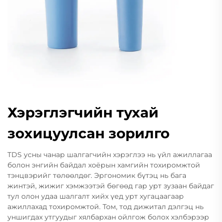
Хэрэглэгчийн тухай
зохицуулсан зорилго
TDS усны чанар шалгагчийн хэрэглээ нь үйл ажиллагаа
болон энгийн байдал хоёрын хамгийн тохиромжтой
тэнцвэрийг төлөөлдөг. Эргономик бүтэц нь бага
жинтэй, жижиг хэмжээтэй бөгөөд гар урт зузаан байдаг
тул олон удаа шалгалт хийх үед урт хугацаагаар
ажиллахад тохиромжтой. Том, тод дижитал дэлгэц нь
уншигдах утгуудыг хялбархан ойлгож болох хэлбэрээр