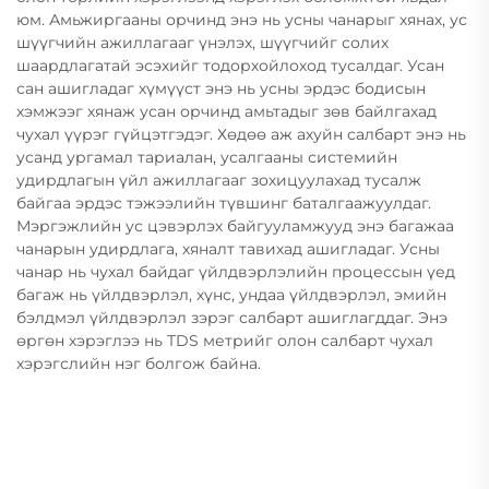
юм. Амьжиргааны орчинд энэ нь усны чанарыг хянах, ус
шүүгчийн ажиллагааг үнэлэх, шүүгчийг солих
шаардлагатай эсэхийг тодорхойлоход тусалдаг. Усан
сан ашигладаг хүмүүст энэ нь усны эрдэс бодисын
хэмжээг хянаж усан орчинд амьтадыг зөв байлгахад
чухал үүрэг гүйцэтгэдэг. Хөдөө аж ахуйн салбарт энэ нь
усанд ургамал тариалан, усалгааны системийн
удирдлагын үйл ажиллагааг зохицуулахад тусалж
байгаа эрдэс тэжээлийн түвшинг баталгаажуулдаг.
Мэргэжлийн ус цэвэрлэх байгууламжууд энэ багажаа
чанарын удирдлага, хяналт тавихад ашигладаг. Усны
чанар нь чухал байдаг үйлдвэрлэлийн процессын үед
багаж нь үйлдвэрлэл, хүнс, ундаа үйлдвэрлэл, эмийн
бэлдмэл үйлдвэрлэл зэрэг салбарт ашиглагддаг. Энэ
өргөн хэрэглээ нь TDS метрийг олон салбарт чухал
хэрэгслийн нэг болгож байна.