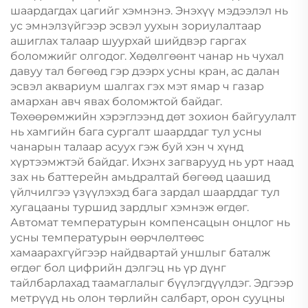
шаардагдах цагийг хэмнэнэ. Энэхүү мэдээлэл нь
ус эмнэлзүйгээр эсвэл уухын зориулалтаар
ашиглах талаар шуурхай шийдвэр гаргах
боломжийг олгодог. Хөдөлгөөнт чанар нь чухал
давуу тал бөгөөд гэр дээрх усны кран, ас далан
эсвэл аквариум шалгах гэх мэт ямар ч газар
амархан авч явах боломжтой байдаг.
Төхөөрөмжийн хэрэглээнд дөт зохион байгуулалт
нь хамгийн бага сургалт шаарддаг тул усны
чанарын талаар асуух гэж буй хэн ч хүнд
хүртээмжтэй байдаг. Ихэнх загварууд нь урт наад
зах нь баттерейн амьдралтай бөгөөд цаашид
үйлчилгээ үзүүлэхэд бага зардал шаарддаг тул
хугацааны туршид зардлыг хэмнэж өгдөг.
Автомат температурын компенсацын онцлог нь
усны температурын өөрчлөлтөөс
хамаарахгүйгээр найдвартай уншлыг баталж
өгдөг бол цифрийн дэлгэц нь үр дүнг
тайлбарлахад таамаглалыг бүүлэгдүүлдэг. Эдгээр
метрүүд нь олон төрлийн салбарт, орон сууцны