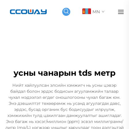
MN
усны чанарын tds метр
Нийт хайлуулсан элсийн хэмжигч нь усны цэвэр
байдал болон эрдэс бодисын агууламжийн талаар
чухал мэдээлэл өгдөг оношлогооны чухал багаж юм.
Энэ дэвшилтэт төхөөрөмж нь усанд агуулагдах давс,
эрдэс, бусад органик бус бодисуудыг илрүүлж,
хэмжихийн тулд цахилгаан дамжуулалтыг ашигладаг.
Энэ багаж нь хэсэг/миллион (ppm) эсвэл миллиграмм/
литр (mg/L) нэгжээр уншлыг харуулдаг тоон дэлгэцтэй