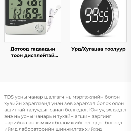
Дотоод гадаадын
Урд/Хугацаа тоолуур
тоон дисплейтэй
термометр мөн
харьцангуй чийгшил
хэмжигч
TDS усны чанар шалгагч нь мэргэжлийн болон
хувийн хэрэглээнд үнэн зөв хэрэгсэл болох олон
ашигтай талуудыг санал болгодог. Юм уу, эхлээд л
энэ нь усны чанарын тухайн агшин зэргийг
нарийвчлан хэмжих боломжийг олгодог бөгөөд
иймд лабораторийн шинжилгээ хийхэд