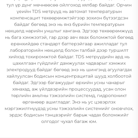
тул үр дүнг мөчнөөсөө ойлгоход хялбар байдаг. Орчин
үеийн TDS метрүүд нь автомат температурын
компенсацит төхөөрөмжтэйгээр зохион бүтээгдсэн
байдаг бөгөөд энэ нь янз бүрийн температурын
нөхцөлд нарийн уншлыг хангана. Эдгээр төхөөрөмжүүд
нь бага хэмжээтэй, гар дээр авч явах боломжтой бөгөөд
ерөнхийдөө стандарт баттерэйгаар ажилладаг тул
лабораторийн нөхцөлд болон талбай дээр туршилт
хийхэд тохиромжтой байдаг. TDS метрүүдийн ард нь
цахилгаан гүйдлийг дамжуулах чадварыг хэмжих
электродууд байдаг бөгөөд энэ нь шингэнд агуулагдах
хайлуулсан бодисын концентрацитай шууд холбоотой
байдаг. Эдгээр багажуудыг өрхийн усны чанарыг
хянахад, аж үйлдвэрийн процессуудад, усан олон
төрлийн амьтны тэжээлийн системд, гидропоникт
өргөнөөр ашигладаг. Энэ нь ус цэвэрлэх
мэргэжилтнүүдэд усны тэжээлийн системийг оновчлох,
эрдэс бодисын тэнцвэрийг барьж чадах боломжийг
олгодог чухал багаж юм.