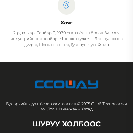
Хаяг
2-р давхар, Салбар С, 1970 онд соёлын болон бүтээлч
индустрийн цогцолбор, Минчжи гудамж, Лонгхуа шинэ
дүүрэг, Шэньчжэнь хот, Гуандун муж, Хятад
Бүх эрхийг хууль ёсоор хамгаалсан © 2025 Овэй Технолоджи
Ко., Лтд, Шэньчжэнь, Хятад.
ШУРУУ ХОЛБООС