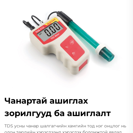
Чанартай ашиглах
зорилгууд ба ашиглалт
TDS усны чанар шалгагчийн хамгийн тод нэг онцлог нь
олон төрлийн хэрэглээнд хэрэглэх боломжтой явдал