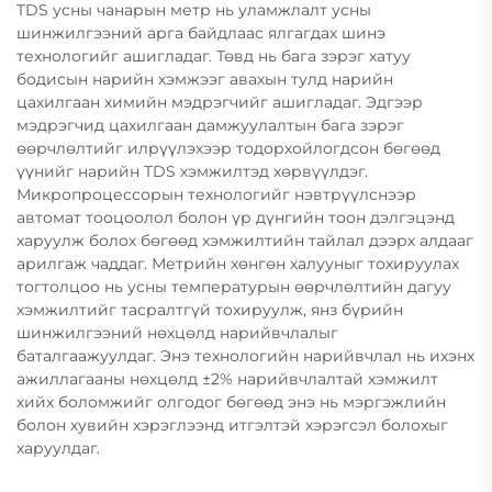
TDS усны чанарын метр нь уламжлалт усны
шинжилгээний арга байдлаас ялгагдах шинэ
технологийг ашигладаг. Төвд нь бага зэрэг хатуу
бодисын нарийн хэмжээг авахын тулд нарийн
цахилгаан химийн мэдрэгчийг ашигладаг. Эдгээр
мэдрэгчид цахилгаан дамжуулалтын бага зэрэг
өөрчлөлтийг илрүүлэхээр тодорхойлогдсон бөгөөд
үүнийг нарийн TDS хэмжилтэд хөрвүүлдэг.
Микропроцессорын технологийг нэвтрүүлснээр
автомат тооцоолол болон үр дүнгийн тоон дэлгэцэнд
харуулж болох бөгөөд хэмжилтийн тайлал дээрх алдааг
арилгаж чаддаг. Метрийн хөнгөн халууныг тохируулах
тогтолцоо нь усны температурын өөрчлөлтийн дагуу
хэмжилтийг тасралтгүй тохируулж, янз бүрийн
шинжилгээний нөхцөлд нарийвчлалыг
баталгаажуулдаг. Энэ технологийн нарийвчлал нь ихэнх
ажиллагааны нөхцөлд ±2% нарийвчлалтай хэмжилт
хийх боломжийг олгодог бөгөөд энэ нь мэргэжлийн
болон хувийн хэрэглээнд итгэлтэй хэрэгсэл болохыг
харуулдаг.