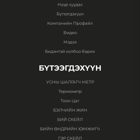
Нүүр хуудас
Бүтээгдэхүүн
Компанийн Профайл
Видео
Мэдээ
Бидэнтэй холбоо барих
БҮТЭЭГДЭХҮҮН
УСНЫ ШАЛГАГЧ МЕТР
Термометр
Тоон Цаг
БЭЛЧИЙН ЖИН
БИЙ СКЕЙЛ
БИЙН ӨНДРИЙН ХЭМЖИГЧ
ГЭР СКЕЙЛ