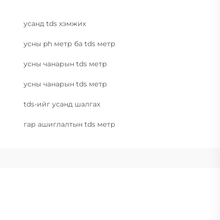
усанд tds хэмжих
усны ph метр ба tds метр
усны чанарын tds метр
усны чанарын tds метр
tds-ийг усанд шалгах
гар ашиглалтын tds метр