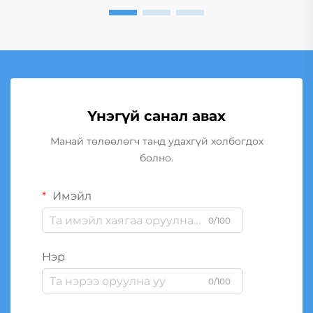
Үнэгүй санал авах
Манай төлөөлөгч танд удахгүй холбогдох
болно.
Имэйл
0/100
Нэр
0/100