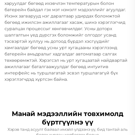
харуулдаг бөгөөд ихэвчлэн температурын болон
батерейн байдал гэх мэт нэмэлт мэдээллийг агуулдаг.
Ихэнх загварууд нэг даралтаар удирдах боломжтой
бөгөөд ижилсэн ажиллагааг хасаж, шинэ хэрэглэгчид
суралцах процессыг хөнгөвчилдөг. Усны доторх
шалгалтын үед дүрсгэх боломжийг олгодог усанд
тэсвэртэй хуллуу нь дотоод бүрдэл хэсгүүдийг
хамгаалдаг бөгөөд усны урт хугацааны хэрэглээнд
батерейн амьдралыг хадгалдаг автоматаар салгах
төхөөрөмжтэй. Хэрэгсэл нь урт хугацаатай найдвартай
ажиллагааг баталгаажуулдаг бөгөөд интуитив
интерфейс нь туршлагатай эсвэл туршлагагүй бүх
хэрэглэгчдэд хүртсэн байна.
Манай мэдээллийн товхимолд
бүртгүүлнэ үү
Хэрэв танд асуулт байвал имэйл үлдээнэ үү, бид тантай аль
болох хурдан холбогдох болно