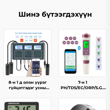
Шинэ бүтээгдэхүүн
8-н 1 д олон үүрэг
7-н 1
гүйцэтгэдэг усны
PH/TDS/EC/ORP/S.G./
чанар шалгагч
Давсжилт/Темп
Bluetooth усны чанар
шалгагч