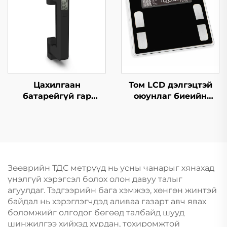
Цахилгаан
Том LCD дэлгэцтэй
батарейгүй гар
оюунлаг биеийн
багажны жинлүүр
өөхний жинлүүр
Зөөврийн ТДС метрүүд нь усны чанарыг хянахад
үнэлгүй хэрэгсэл болох олон давуу талыг
агуулдаг. Тэдгээрийн бага хэмжээ, хөнгөн жинтэй
байдал нь хэрэглэгчдэд аливаа газарт авч явах
боломжийг олгодог бөгөөд талбайд шууд
шинжилгээ хийхэд хурдан, тохиромжтой