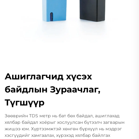
Ашиглагчид хүсэх
байдлын Зураачлаг,
Түгшүүр
Зөөврийн TDS метр нь бат бөх байдал, ашиглахад
хялбар байдал хоёрыг хослуулсан бүтээлч загварын
жишээ юм. Хүртээмжтэй хөнгөн бүрхүүл нь мэдрэг
хэсгүүдийг хамгаалах, хүрэхэд хялбар байлгах