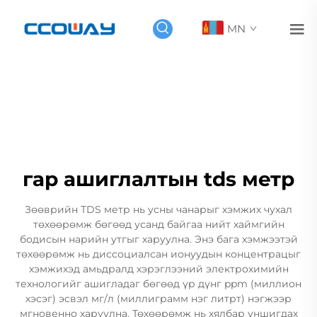
MN
гар ашиглалтын tds метр
Зөөврийн TDS метр нь усны чанарыг хэмжих чухал
төхөөрөмж бөгөөд усанд байгаа нийт хаймгийн
бодисын нарийн утгыг харуулна. Энэ бага хэмжээтэй
төхөөрөмж нь диссоциалсан ионуудын концентрацыг
хэмжихэд амьдралд хэрэглээний электрохимийн
технологийг ашигладаг бөгөөд үр дүнг ppm (миллион
хэсэг) эсвэл мг/л (миллиграмм нэг литрт) нэгжээр
мгновенно харуулна. Төхөөрөмж нь хялбар уншигдах