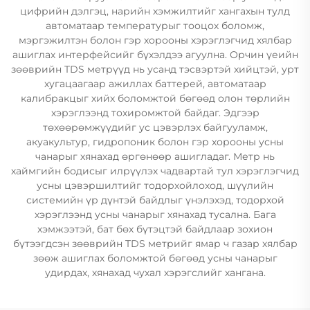
цифрийн дэлгэц, нарийн хэмжилтийг хангахын тулд
автоматаар температурыг тооцох боломж,
мэргэжилтэн болон гэр хорооны хэрэглэгчид хялбар
ашиглах интерфейсийг бүхэлдээ агуулна. Орчин үеийн
зөөврийн TDS метрүүд нь усанд тэсвэртэй хийцтэй, урт
хугацаагаар ажиллах баттерей, автоматаар
калибракцыг хийх боломжтой бөгөөд олон төрлийн
хэрэглээнд тохиромжтой байдаг. Эдгээр
төхөөрөмжүүдийг ус цэвэрлэх байгууламж,
акуакультур, гидропоник болон гэр хорооны усны
чанарыг хянахад өргөнөөр ашигладаг. Метр нь
хаймгийн бодисыг илрүүлэх чадвартай тул хэрэглэгчид
усны цэвэршилтийг тодорхойлоход, шүүлийн
системийн үр дүнтэй байдлыг үнэлэхэд, тодорхой
хэрэглээнд усны чанарыг хянахад тусална. Бага
хэмжээтэй, бат бөх бүтэцтэй байдлаар зохион
бүтээгдсэн зөөврийн TDS метрийг ямар ч газар хялбар
зөөж ашиглах боломжтой бөгөөд усны чанарыг
удирдах, хянахад чухал хэрэгслийг хангана.