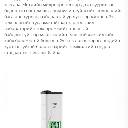
хангана. Метрийн микропроцессор дээр суурилсан
бодолтын систем нь гадны хүчин зүйлсийн нөлөөллийг
багасган хурдан, найдвартай үр дүнгээр хангана. Энэ
технологийн тусламжтайгаар хэрэглэгчид
лабораторийн төхөөрөмжийн төвөгтэй
байдлыггүйгээр мэргэжлийн түвшний хэмжилтийг
хийх боломжтой болгоно. Энэ нь өргөн хэрэглэгчдийн
хүртээлгүйгэй боловч нарийн хэмжилтийн өндөр
стандартыг хадгалж байна.