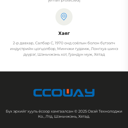
Хаяг
2-р давхар, Салбар С, 1970 онд соёлын болон бүтээлч
индустрийн цогцолбор, Минчжи гудамж, Лонгхуа шинэ
дүүрэг, Шэньчжэнь хот, Гуандун муж, Хятад
Бүх эрхийг хууль ёсоор хамгаалсан © 2025 Овэй Технолоджи
Ко., Лтд, Шэньчжэнь, Хятад.