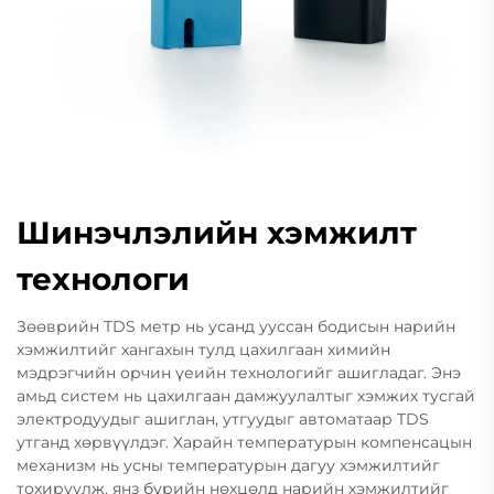
Шинэчлэлийн хэмжилт
технологи
Зөөврийн TDS метр нь усанд ууссан бодисын нарийн
хэмжилтийг хангахын тулд цахилгаан химийн
мэдрэгчийн орчин үеийн технологийг ашигладаг. Энэ
амьд систем нь цахилгаан дамжуулалтыг хэмжих тусгай
электродуудыг ашиглан, утгуудыг автоматаар TDS
утганд хөрвүүлдэг. Харайн температурын компенсацын
механизм нь усны температурын дагуу хэмжилтийг
тохируулж, янз бүрийн нөхцөлд нарийн хэмжилтийг