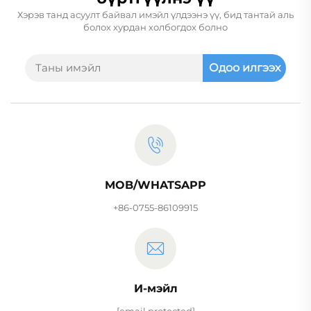
Хэрэв танд асуулт байвал имэйл үлдээнэ үү, бид тантай аль
болох хурдан холбогдох болно
Одоо илгээх
MOB/WHATSAPP
+86-0755-86109915
И-мэйл
[email protected]