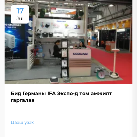
17
Jul
Бид Германы IFA Экспо-д том амжилт
гаргалаа
Цааш үзэх