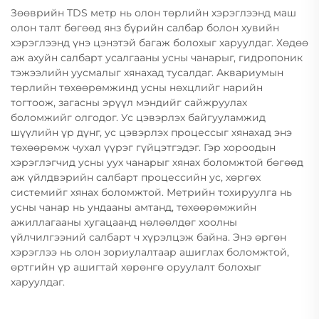
Зөөврийн TDS метр нь олон төрлийн хэрэглээнд маш
олон талт бөгөөд янз бүрийн салбар болон хувийн
хэрэглээнд үнэ цэнэтэй багаж болохыг харуулдаг. Хөдөө
аж ахуйн салбарт усалгааны усны чанарыг, гидропоник
тэжээлийн уусмалыг хянахад тусалдаг. Аквариумын
төрлийн төхөөрөмжинд усны нөхцлийг нарийн
тогтоож, загасны эрүүл мэндийг сайжруулах
боломжийг олгодог. Ус цэвэрлэх байгууламжид
шүүлийн үр дүнг, ус цэвэрлэх процессыг хянахад энэ
төхөөрөмж чухал үүрэг гүйцэтгэдэг. Гэр хороодын
хэрэглэгчид усны уух чанарыг хянах боломжтой бөгөөд
аж үйлдвэрийн салбарт процессийн ус, хөргөх
системийг хянах боломжтой. Метрийн тохируулга нь
усны чанар нь ундааны амтанд, төхөөрөмжийн
ажиллагааны хугацаанд нөлөөлдөг хоолны
үйлчилгээний салбарт ч хүрэлцэж байна. Энэ өргөн
хэрэглээ нь олон зориулалтаар ашиглах боломжтой,
өртгийн үр ашигтай хөрөнгө оруулалт болохыг
харуулдаг.