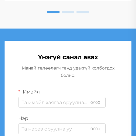
Үнэгүй санал авах
Манай төлөөлөгч танд удахгүй холбогдох
болно.
Имэйл
0/100
Нэр
0/100