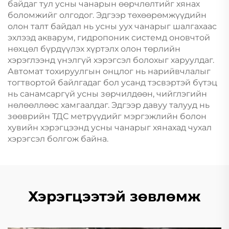
байдаг тул усны чанарын өөрчлөлтийг хянах
боломжийг олгодог. Эдгээр төхөөрөмжүүдийн
олон талт байдал нь усны уух чанарыг шалгахаас
эхлээд акварум, гидропоник системд оновчтой
нөхцөл бүрдүүлэх хүртэлх олон төрлийн
хэрэглээнд үнэлгүй хэрэгсэл болохыг харуулдаг.
Автомат тохируулгын онцлог нь нарийвчлалыг
тогтвортой байлгадаг бол усанд тэсвэртэй бүтэц
нь санамсаргүй усны зөрчилдөөн, чийглэгийн
нөлөөллөөс хамгаалдаг. Эдгээр давуу талууд нь
зөөврийн ТДС метрүүдийг мэргэжлийн болон
хувийн хэрэгцээнд усны чанарыг хянахад чухал
хэрэгсэл болгож байна.
Хэрэгцээтэй зөвлөмж