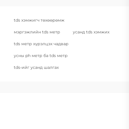
tds хэмжигч төхөөрөмж
мэргэжлийн tds метр
усанд tds хэмжих
tds метр хүрэлцэх чадвар
усны ph метр ба tds метр
tds-ийг усанд шалгах