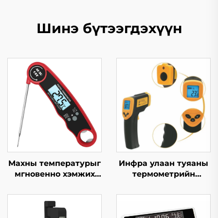
Шинэ бүтээгдэхүүн
Махны температурыг
Инфра улаан туяаны
мгновенно хэмжих
термометрийн
термометр
пистолет