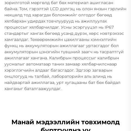
зорилготой мөргөлд бат бөх материал ашигласан
байна. Том, гэрэлтэй LCD дэлгэц нь олон янзын гэрлийн
нөхцөлд тод харагдах боломжийг олгодог бөгөөд
хялбархан удирдах товчлуурууд нь ажиллуулах
процессыг хялбарчилдаг. Усны эсэргүүцэл нь IP67
стандартыг хангах бөгөөд усанд дүрэх, хөрс нэвтрэхээс
хамгаалдаг. Төхөөрөмжийн цахилгааны хэмнэлтийн
функц нь аккумуляторын ажиллагааг уртасгадог бол
аккумуляторын цэнэгийн түвшний заагч нь тасралтгүй
ажиллагааг хангана. Калибрын процессыг калибрын
уусмалыг автоматаар таних замаар хялбарчилснаар
хэрэглэгчийн алдааг багасгадог. Эдгээр загварын
онцлогууд нь талбай, лабораторийн аль алинд нь
найдвартай ажиллагаа, урт хугацааны бат бөх байдал
хангахыг баталгаажуулдаг.
Манай мэдээллийн товхимолд
бүртгүүлнэ үү