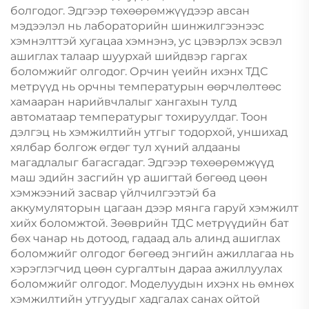
болгодог. Эдгээр төхөөрөмжүүдээр авсан
мэдээлэл нь лабораторийн шинжилгээнээс
хэмнэлттэй хугацаа хэмнэнэ, ус цэвэрлэх эсвэл
ашиглах талаар шуурхай шийдвэр гаргах
боломжийг олгодог. Орчин үеийн ихэнх ТДС
метрүүд нь орчны температурын өөрчлөлтөөс
хамааран нарийвчлалыг хангахын тулд
автоматаар температурыг тохируулдаг. Тоон
дэлгэц нь хэмжилтийн утгыг тодорхой, уншихад
хялбар болгож өгдөг тул хүний алдааны
магадлалыг багасгадаг. Эдгээр төхөөрөмжүүд
маш эдийн засгийн үр ашигтай бөгөөд цөөн
хэмжээний засвар үйлчилгээтэй ба
аккумуляторын цагаан дээр мянга гаруй хэмжилт
хийх боломжтой. Зөөврийн ТДС метрүүдийн бат
бөх чанар нь дотоод, гадаад аль алинд ашиглах
боломжийг олгодог бөгөөд энгийн ажиллагаа нь
хэрэглэгчид цөөн сургалтын дараа ажиллуулах
боломжийг олгодог. Моделуудын ихэнх нь өмнөх
хэмжилтийн утгуудыг хадгалах санах ойтой