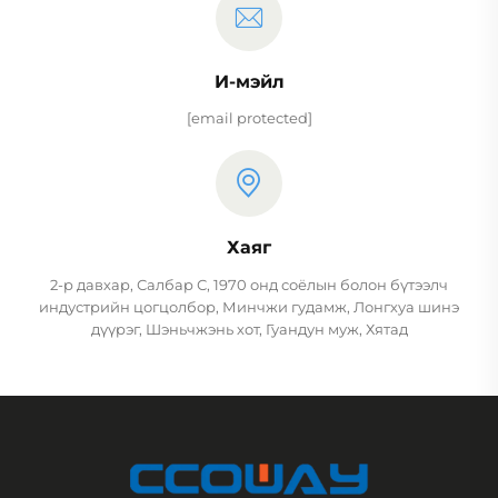
И-мэйл
[email protected]
Хаяг
2-р давхар, Салбар С, 1970 онд соёлын болон бүтээлч
индустрийн цогцолбор, Минчжи гудамж, Лонгхуа шинэ
дүүрэг, Шэньчжэнь хот, Гуандун муж, Хятад