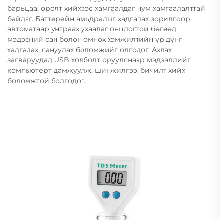
барьцаа, оролт хийхээс хамгаалдаг нум хамгаалалттай
байдаг. Баттерейн амьдралыг хадгалах зорилгоор
автоматаар унтраах ухаалаг онцлогтой бөгөөд,
мэдээний сан болон өмнөх хэмжилтийн үр дүнг
хадгалах, сануулах боломжийг олгодог. Ахлах
загваруудад USB холболт оруулснаар мэдээллийг
компьютерт дамжуулж, шинжилгээ, бичилт хийх
боломжтой болгодог.