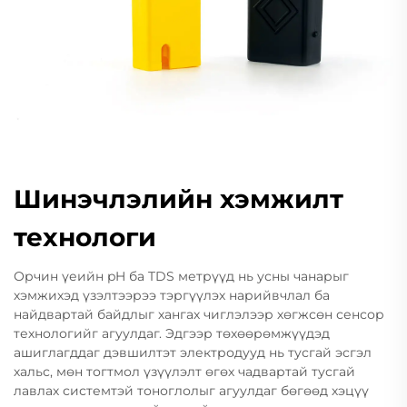
Шинэчлэлийн хэмжилт
технологи
Орчин үеийн pH ба TDS метрүүд нь усны чанарыг
хэмжихэд үзэлтээрээ тэргүүлэх нарийвчлал ба
найдвартай байдлыг хангах чиглэлээр хөгжсөн сенсор
технологийг агуулдаг. Эдгээр төхөөрөмжүүдэд
ашиглагддаг дэвшилтэт электродууд нь тусгай эсгэл
хальс, мөн тогтмол үзүүлэлт өгөх чадвартай тусгай
лавлах системтэй тоноглолыг агуулдаг бөгөөд хэцүү