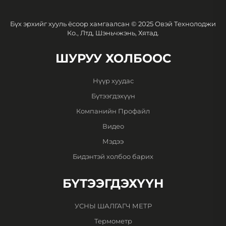
Бүх эрхийг хууль ёсоор хамгаалсан © 2025 Овэй Технолоджи
Ко., Лтд, Шэньчжэнь, Хятад.
ШУРУУ ХОЛБООС
Нүүр хуудас
Бүтээгдэхүүн
Компанийн Профайл
Видео
Мэдээ
Бидэнтэй холбоо барих
БҮТЭЭГДЭХҮҮН
УСНЫ ШАЛГАГЧ МЕТР
Термометр