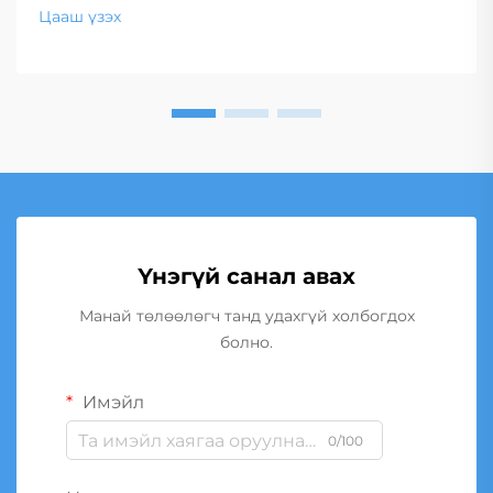
Цааш үзэх
Үнэгүй санал авах
Манай төлөөлөгч танд удахгүй холбогдох
болно.
Имэйл
0/100