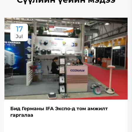
17
Jul
Бид Германы IFA Экспо-д том амжилт
гаргалаа