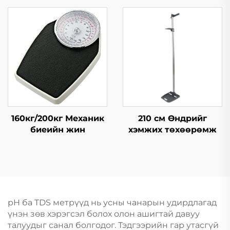
Bluetooth усны чанар
шалгагч
160кг/200кг Механик
210 см Өндрийг
биеийн жин
хэмжих төхөөрөмж
pH ба TDS метрүүд нь усны чанарын удирдлагад
үнэн зөв хэрэгсэл болох олон ашигтай давуу
талуудыг санал болгодог. Тэдгээрийн гар утасгүй