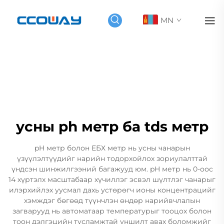
MN
усны ph метр ба tds метр
pH метр болон ЕБХ метр нь усны чанарын
үзүүлэлтүүдийг нарийн тодорхойлох зориулалттай
үндсэн шинжилгээний багажууд юм. pH метр нь 0-оос
14 хүртэлх масштабаар хүчиллэг эсвэл шүлтлэг чанарыг
илэрхийлэх уусмал дахь устөрөгч ионы концентрацийг
хэмждэг бөгөөд түүнчлэн өндөр нарийвчлалын
загварууд нь автоматаар температурыг тооцох болон
тоон дэлгэцийн тусламжтай уншилт авах боломжийг