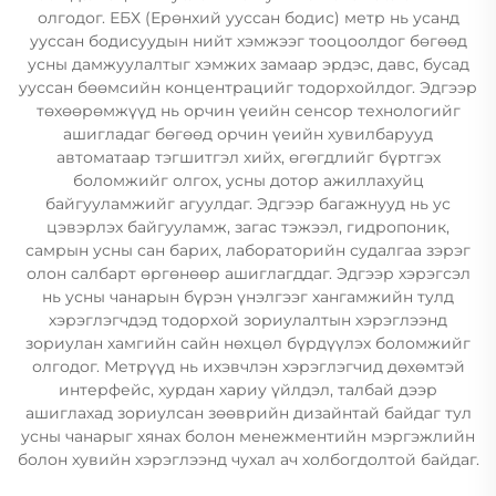
олгодог. ЕБХ (Ерөнхий ууссан бодис) метр нь усанд
ууссан бодисуудын нийт хэмжээг тооцоолдог бөгөөд
усны дамжуулалтыг хэмжих замаар эрдэс, давс, бусад
ууссан бөөмсийн концентрацийг тодорхойлдог. Эдгээр
төхөөрөмжүүд нь орчин үеийн сенсор технологийг
ашигладаг бөгөөд орчин үеийн хувилбарууд
автоматаар тэгшитгэл хийх, өгөгдлийг бүртгэх
боломжийг олгох, усны дотор ажиллахуйц
байгууламжийг агуулдаг. Эдгээр багажнууд нь ус
цэвэрлэх байгууламж, загас тэжээл, гидропоник,
самрын усны сан барих, лабораторийн судалгаа зэрэг
олон салбарт өргөнөөр ашиглагддаг. Эдгээр хэрэгсэл
нь усны чанарын бүрэн үнэлгээг хангамжийн тулд
хэрэглэгчдэд тодорхой зориулалтын хэрэглээнд
зориулан хамгийн сайн нөхцөл бүрдүүлэх боломжийг
олгодог. Метрүүд нь ихэвчлэн хэрэглэгчид дөхөмтэй
интерфейс, хурдан хариу үйлдэл, талбай дээр
ашиглахад зориулсан зөөврийн дизайнтай байдаг тул
усны чанарыг хянах болон менежментийн мэргэжлийн
болон хувийн хэрэглээнд чухал ач холбогдолтой байдаг.