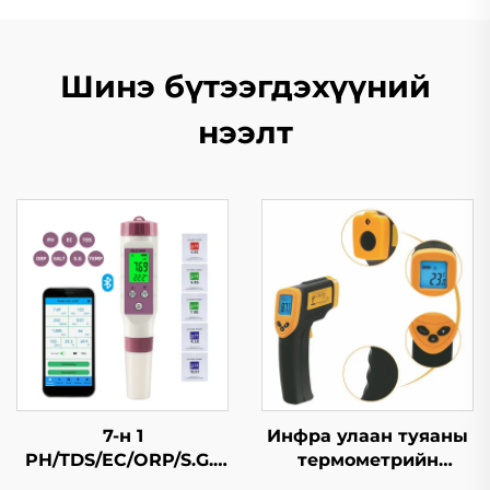
Шинэ бүтээгдэхүүний
нээлт
7-н 1
Инфра улаан туяаны
PH/TDS/EC/ORP/S.G./
термометрийн
Давсжилт/Темп
пистолет