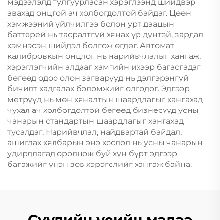
мэдээлэлд тулгуурласан хэрэглээнд шийдвэр
авахад онцгой ач холбогдолтой байдаг. Цөөн
хэмжээний үйлчилгээ болон урт даацын
баттерей нь тасралтгүй хянах үр дүнтэй, зардал
хэмнэсэн шийдэл болгож өгдөг. Автомат
калибровкын онцлог нь нарийвчлалыг хангаж,
хэрэглэгчийн алдааг хамгийн ихээр багасгадаг
бөгөөд одоо олон загварууд нь дэлгэрэнгүй
бичилт хадгалах боломжийг олгодог. Эдгээр
метрүүд нь мөн хяналтын шаардлагыг хангахад
чухал ач холбогдолтой бөгөөд бизнесүүд усны
чанарын стандартын шаардлагыг хангахад
тусалдаг. Нарийвчлал, найдвартай байдал,
ашиглах хялбарын энэ хослол нь усны чанарын
удирдлагад оролцож буй хүн бүрт эдгээр
багажийг үнэн зөв хэрэгслийг хангаж байна.
Сүүлийн үеийн мэдээ