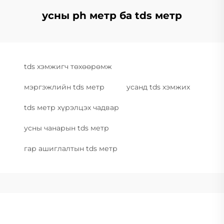
усны ph метр ба tds метр
tds хэмжигч төхөөрөмж
мэргэжлийн tds метр
усанд tds хэмжих
tds метр хүрэлцэх чадвар
усны чанарын tds метр
гар ашиглалтын tds метр