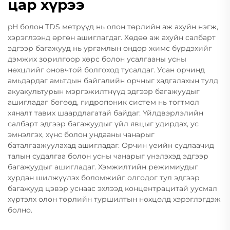
цар хүрээ
pH болон TDS метрүүд нь олон төрлийн аж ахуйн нэгж,
хэрэглээнд өргөн ашиглагдаг. Хөдөө аж ахуйн салбарт
эдгээр багажууд нь ургамлын өндөр жимс бүрдэхийг
дэмжих зорилгоор хөрс болон усалгааны усны
нөхцлийг оновчтой болгоход тусалдаг. Усан орчинд
амьдардаг амьтдын байгалийн орчныг хадгалахын тулд
акуакультурын мэргэжилтнүүд эдгээр багажуудыг
ашигладаг бөгөөд, гидропоник систем нь тогтмол
хяналт тавих шаардлагатай байдаг. Үйлдвэрлэлийн
салбарт эдгээр багажуудыг үйл явцыг удирдах, ус
эмнэлгэх, хүнс болон ундааны чанарыг
баталгаажуулахад ашигладаг. Орчин үеийн судлаачид
талын судалгаа болон усны чанарыг үнэлэхэд эдгээр
багажуудыг ашигладаг. Хэмжилтийн режимиудыг
хурдан шилжүүлэх боломжийг олгодог тул эдгээр
багажууд цэвэр уснаас эхлээд концентрацитай уусмал
хүртэлх олон төрлийн туршилтын нөхцөлд хэрэглэгдэж
болно.