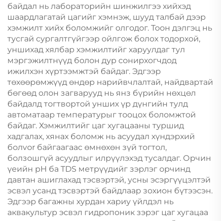
байдал нь лабораторийн шинжилгээ хийхэд
шаардлагатай цагийг хэмнэж, шууд талбай дээр
хэмжилт хийх боломжийг олгодог. Тоон дэлгэц нь
тусгай сургалтгүйгээр ойлгож болох тодорхой,
уншихад хялбар хэмжилтийг харуулдаг тул
мэргэжилтнүүд болон дур сонирхогчдод
ижилхэн хүртээмжтэй байдаг. Эдгээр
төхөөрөмжүүд өндөр нарийвчлалтай, найдвартай
бөгөөд олон загварууд нь янз бүрийн нөхцөл
байдалд тогтвортой унших үр дүнгийн тулд
автоматаар температурыг тооцох боломжтой
байдаг. Хэмжилтийг цаг хугацааны туршид
хадгалах, хянах боломж нь асуудал хүндэрхий
болvor байгаагаас өмнөхөн зүй тогтол,
болзошгүй асуудлыг илрүүлэхэд тусалдаг. Орчин
үеийн pH ба TDS метрүүдийг зэрлэг орчинд
давтан ашиглахад тэсвэртэй, усны эсэргүүцэлтэй
эсвэл усанд тэсвэртэй байдлаар зохион бүтээсэн.
Эдгээр багажны хурдан хариу үйлдэл нь
аквакультур эсвэл гидропоник зэрэг цаг хугацаа