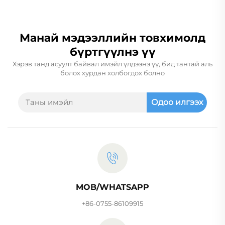
Манай мэдээллийн товхимолд
бүртгүүлнэ үү
Хэрэв танд асуулт байвал имэйл үлдээнэ үү, бид тантай аль
болох хурдан холбогдох болно
Одоо илгээх
MOB/WHATSAPP
+86-0755-86109915