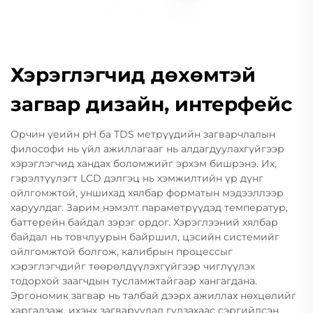
Хэрэглэгчид дөхөмтэй
загвар дизайн, интерфейс
Орчин үеийн pH ба TDS метрүүдийн загварчлалын
философи нь үйл ажиллагааг нь алдагдуулахгүйгээр
хэрэглэгчид хандах боломжийг эрхэм бишрэнэ. Их,
гэрэлтүүлэгт LCD дэлгэц нь хэмжилтийн үр дүнг
ойлгомжтой, уншихад хялбар форматын мэдээллээр
харуулдаг. Зарим нэмэлт параметрүүдэд температур,
баттерейн байдал зэрэг ордог. Хэрэглээний хялбар
байдал нь товчлуурын байршил, цэсийн системийг
ойлгомжтой болгож, калибрын процессыг
хэрэглэгчдийг төөрөлдүүлэхгүйгээр чиглүүлэх
тодорхой заагчдын тусламжтайгаар хангагдана.
Эргономик загвар нь талбай дээрх ажиллах нөхцөлийг
харгалзаж, ихэнх загваруудад гулзахаас сэргийлсэн