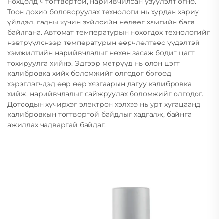
нөхцөлд ч тогтвортой, нарийвчилсан үзүүлэлт өгнө.
Тоон дохио боловсруулах технологи нь хурдан хариу
үйлдэл, гадны хүчин зүйлсийн нөлөөг хамгийн бага
байлгана. Автомат температурын нөхөгдөх технологийг
нэвтрүүлснээр температурын өөрчлөлтөөс үүдэлтэй
хэмжилтийн нарийвчлалыг нөхөн засаж бодит цагт
тохируулга хийнэ. Эдгээр метрүүд нь олон цэгт
калибровка хийх боломжийг олгодог бөгөөд
хэрэглэгчдэд өөр өөр хязгаарын дагуу калибровка
хийж, нарийвчлалыг сайжруулах боломжийг олгодог.
Дотоодын хүчирхэг электрон хэлхээ нь урт хугацаанд
калибровкын тогтвортой байдлыг хадгалж, байнга
ажиллах чадвартай байдаг.