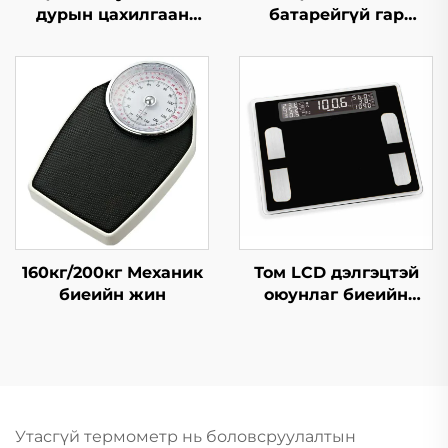
дурын цахилгаан
батарейгүй гар
тоолуур 4 сувагтай
багажны жинлүүр
160кг/200кг Механик
Том LCD дэлгэцтэй
биеийн жин
оюунлаг биеийн
өөхний жинлүүр
Утасгүй термометр нь боловсруулалтын