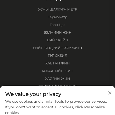
УСНЫ ШАЛГАГЧ МЕТР
Термометр
Тоон Цаг
БЭЛЧИЙН ЖИН
БИЙ СКЕЙЛ
БИЙН ӨНДРИЙН ХЭМЖИГЧ
ГЭР СКЕЙЛ
ХАВТАН ЖИН
ГАЛААГИЙН ЖИН
ХАЯГНЫ ЖИН
СПИРТИЙН ШАЛГАГЧ
We value your privacy
ЗАЙН ХЭМЖИГЧ
We use cookies and similar tools to provide our services.
Компанийн тухай
If you don't want to accept all cookies, click Personalize
cookies.