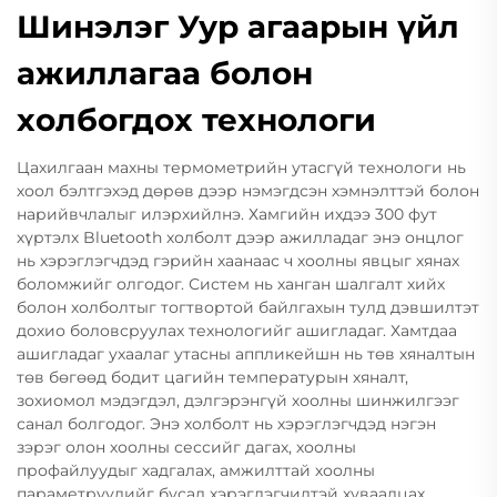
Шинэлэг Уур агаарын үйл
ажиллагаа болон
холбогдох технологи
Цахилгаан махны термометрийн утасгүй технологи нь
хоол бэлтгэхэд дөрөв дээр нэмэгдсэн хэмнэлттэй болон
нарийвчлалыг илэрхийлнэ. Хамгийн ихдээ 300 фут
хүртэлх Bluetooth холболт дээр ажилладаг энэ онцлог
нь хэрэглэгчдэд гэрийн хаанаас ч хоолны явцыг хянах
боломжийг олгодог. Систем нь ханган шалгалт хийх
болон холболтыг тогтвортой байлгахын тулд дэвшилтэт
дохио боловсруулах технологийг ашигладаг. Хамтдаа
ашигладаг ухаалаг утасны аппликейшн нь төв хяналтын
төв бөгөөд бодит цагийн температурын хяналт,
зохиомол мэдэгдэл, дэлгэрэнгүй хоолны шинжилгээг
санал болгодог. Энэ холболт нь хэрэглэгчдэд нэгэн
зэрэг олон хоолны сессийг дагах, хоолны
профайлуудыг хадгалах, амжилттай хоолны
параметрүүдийг бусад хэрэглэгчидтэй хуваалцах