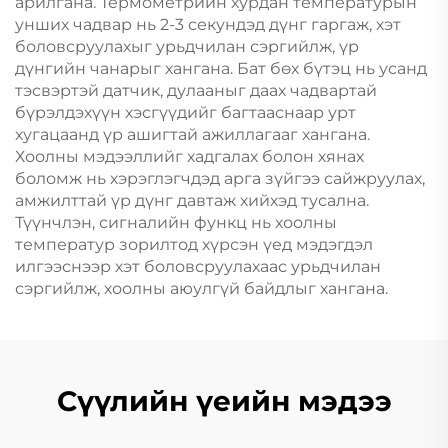
арилгана. Термометрийн хурдан температурын
унших чадвар нь 2-3 секундэд дүнг гаргаж, хэт
боловсруулахыг урьдчилан сэргийлж, үр
дүнгийн чанарыг хангана. Бат бөх бүтэц нь усанд
тэсвэртэй датчик, дулааныг даах чадвартай
бүрэлдэхүүн хэсгүүдийг багтааснаар урт
хугацаанд үр ашигтай ажиллагааг хангана.
Хоолны мэдээллийг хадгалах болон хянах
боломж нь хэрэглэгчдэд арга зүйгээ сайжруулах,
амжилттай үр дүнг давтаж хийхэд тусална.
Түүнчлэн, сигналийн функц нь хоолны
температур зорилтод хүрсэн үед мэдэгдэл
илгээснээр хэт боловсруулахаас урьдчилан
сэргийлж, хоолны аюулгүй байдлыг хангана.
Сүүлийн үеийн мэдээ