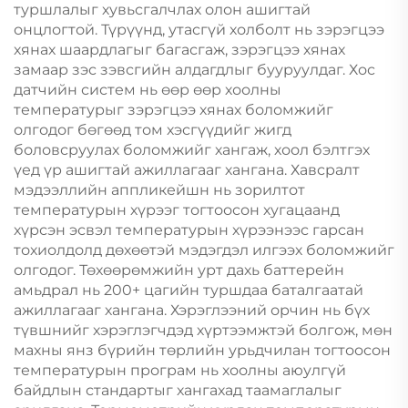
туршлалыг хувьсгалчлах олон ашигтай
онцлогтой. Түрүүнд, утасгүй холболт нь зэрэгцээ
хянах шаардлагыг багасгаж, зэрэгцээ хянах
замаар зэс зэвсгийн алдагдлыг бууруулдаг. Хос
датчийн систем нь өөр өөр хоолны
температурыг зэрэгцээ хянах боломжийг
олгодог бөгөөд том хэсгүүдийг жигд
боловсруулах боломжийг хангаж, хоол бэлтгэх
үед үр ашигтай ажиллагааг хангана. Хавсралт
мэдээллийн аппликейшн нь зорилтот
температурын хүрээг тогтоосон хугацаанд
хүрсэн эсвэл температурын хүрээнээс гарсан
тохиолдолд дөхөөтэй мэдэгдэл илгээх боломжийг
олгодог. Төхөөрөмжийн урт дахь баттерейн
амьдрал нь 200+ цагийн туршдаа баталгаатай
ажиллагааг хангана. Хэрэглээний орчин нь бүх
түвшнийг хэрэглэгчдэд хүртээмжтэй болгож, мөн
махны янз бүрийн төрлийн урьдчилан тогтоосон
температурын програм нь хоолны аюулгүй
байдлын стандартыг хангахад таамаглалыг