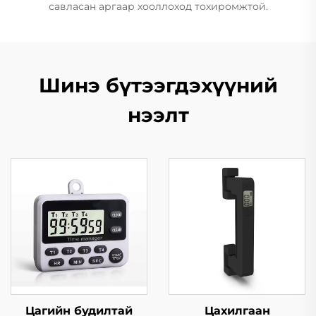
савласан аргаар хооллоход тохиромжтой.
Шинэ бүтээгдэхүүний
нээлт
Цагийн будилтай
Цахилгаан