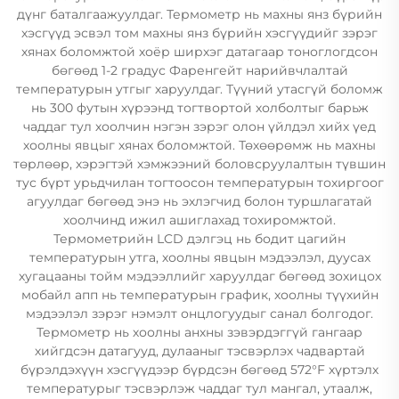
дүнг баталгаажуулдаг. Термометр нь махны янз бүрийн
хэсгүүд эсвэл том махны янз бүрийн хэсгүүдийг зэрэг
хянах боломжтой хоёр ширхэг датагаар тоноглогдсон
бөгөөд 1-2 градус Фаренгейт нарийвчлалтай
температурын утгыг харуулдаг. Түүний утасгүй боломж
нь 300 футын хүрээнд тогтвортой холболтыг барьж
чаддаг тул хоолчин нэгэн зэрэг олон үйлдэл хийх үед
хоолны явцыг хянах боломжтой. Төхөөрөмж нь махны
төрлөөр, хэрэгтэй хэмжээний боловсруулалтын түвшин
тус бүрт урьдчилан тогтоосон температурын тохиргоог
агуулдаг бөгөөд энэ нь эхлэгчид болон туршлагатай
хоолчинд ижил ашиглахад тохиромжтой.
Термометрийн LCD дэлгэц нь бодит цагийн
температурын утга, хоолны явцын мэдээлэл, дуусах
хугацааны тойм мэдээллийг харуулдаг бөгөөд зохицох
мобайл апп нь температурын график, хоолны түүхийн
мэдээлэл зэрэг нэмэлт онцлогуудыг санал болгодог.
Термометр нь хоолны анхны зэвэрдэггүй гангаар
хийгдсэн датагууд, дулааныг тэсвэрлэх чадвартай
бүрэлдэхүүн хэсгүүдээр бүрдсэн бөгөөд 572°F хүртэлх
температурыг тэсвэрлэж чаддаг тул мангал, утаалж,