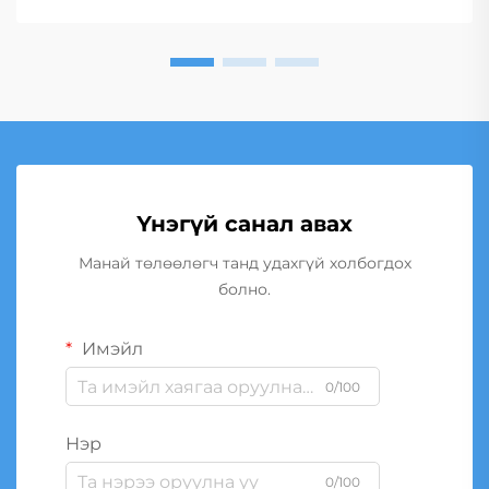
Үнэгүй санал авах
Манай төлөөлөгч танд удахгүй холбогдох
болно.
Имэйл
0/100
Нэр
0/100