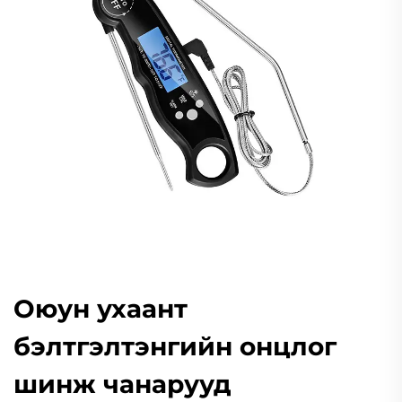
Оюун ухаант
бэлтгэлтэнгийн онцлог
шинж чанарууд