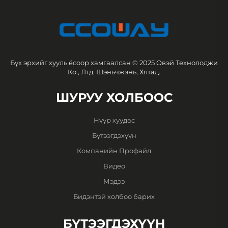
Бүх эрхийг хууль ёсоор хамгаалсан © 2025 Овэй Технолоджи
Ко., Лтд, Шэньчжэнь, Хятад.
ШУРУУ ХОЛБООС
Нүүр хуудас
Бүтээгдэхүүн
Компанийн Профайл
Видео
Мэдээ
Бидэнтэй холбоо барих
БҮТЭЭГДЭХҮҮН