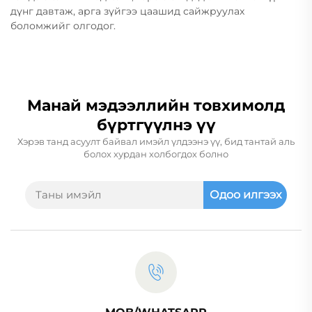
дүнг давтаж, арга зүйгээ цаашид сайжруулах
боломжийг олгодог.
Манай мэдээллийн товхимолд
бүртгүүлнэ үү
Хэрэв танд асуулт байвал имэйл үлдээнэ үү, бид тантай аль
болох хурдан холбогдох болно
Одоо илгээх