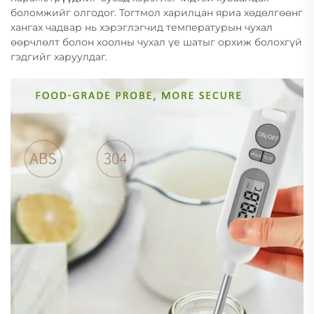
боломжийг олгодог. Тогтмол харилцан яриа хөдөлгөөнг
хангах чадвар нь хэрэглэгчид температурын чухал
өөрчлөлт болон хоолны чухал үе шатыг орхиж болохгүй
гэдгийг харуулдаг.