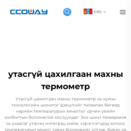
MN
утасгүй цахилгаан махны
термометр
Утасгүй цахилгаан махны термометр нь кухны
технологийн шинэлэг дэвшлийг төлөөлөх бөгөөд
нарийн температурын хяналтыг орчин үеийн
холболтын боломжтой хослуулдаг. Энэ шинэ төхөөрөмж
нь ухаалаг утасны интеграц хийж, хэрэглэгчдэд холоос
температурын хяналт тавих боломжийг олгож, бүрэн үр