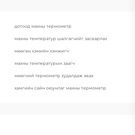
дотоод махны термометр
махны температур шалгагчийг засварлах
мөөгөн хэмийн хэмжигч
махны температурын заагч
мөөгний термометр худалдаж авах
хамгийн сайн оюунлаг махны термометр