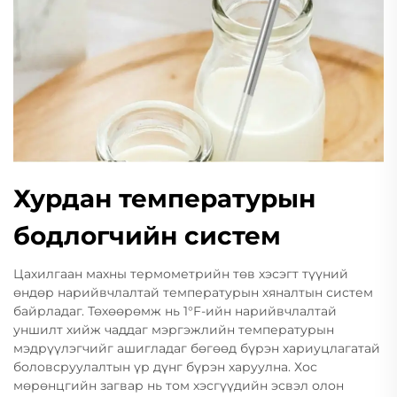
Хурдан температурын
бодлогчийн систем
Цахилгаан махны термометрийн төв хэсэгт түүний
өндөр нарийвчлалтай температурын хяналтын систем
байрладаг. Төхөөрөмж нь 1°F-ийн нарийвчлалтай
уншилт хийж чаддаг мэргэжлийн температурын
мэдрүүлэгчийг ашигладаг бөгөөд бүрэн хариуцлагатай
боловсруулалтын үр дүнг бүрэн харуулна. Хос
мөрөнцгийн загвар нь том хэсгүүдийн эсвэл олон