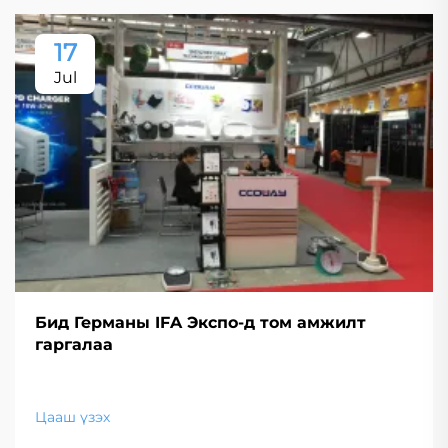
17
Jul
Бид Германы IFA Экспо-д том амжилт
гаргалаа
Цааш үзэх