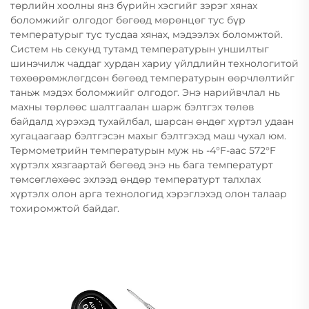
төрлийн хоолны янз бүрийн хэсгийг зэрэг хянах
боломжийг олгодог бөгөөд мөрөнцөг тус бүр
температурыг тус тусдаа хянах, мэдээлэх боломжтой.
Систем нь секунд тутамд температурын уншилтыг
шинэчилж чаддаг хурдан хариу үйлдлийн технологитой
төхөөрөмжлөгдсөн бөгөөд температурын өөрчлөлтийг
таньж мэдэх боломжийг олгодог. Энэ нарийвчлал нь
махны төрлөөс шалтгаалан шарж бэлтгэх төлөв
байдалд хүрэхэд тухайлбал, шарсан өндөг хүртэл удаан
хугацаагаар бэлтгэсэн махыг бэлтгэхэд маш чухал юм.
Термометрийн температурын муж нь -4°F-аас 572°F
хүртэлх хязгаартай бөгөөд энэ нь бага температурт
төмсөглөхөөс эхлээд өндөр температурт талхлах
хүртэлх олон арга технологид хэрэглэхэд олон талаар
тохиромжтой байдаг.