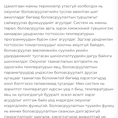
Цахилгаан махны термометр утасгүй холбогдох нь
оюунлаг боловсруулагчийн туслах ажилтан шиг
ажилладаг бөгөөд боловсруулалтын туршлагыг
сайжруулах функцүүдийг агуулдаг. Систем нь махны
төрөл, боловсруулах арга, хүрэх хэмжээний түвшингээс
хамааран урьдчилан тогтоосон температурын
программуудын бүрэн санг агуулдаг. Эдгээр урьдчилан
тогтоосон тохиргоонуудыг хоолны аюулгүй байдал,
боловсруулах зөвлөмжийн сүүлийн үеийн
удирдамжийг тусгасан шинэчлэлтүүдийн дагуу байнга
шинэчилдэг. Оюунлаг таамаглалын алгоритм нь
одоогийн температурын явц, боловсруулалтын
параметрүүдэд үндэслэн боловсруулалт дуусах
хугацааг таамаглах боломжтой бөгөөд хэрэглэгчдэд
хоол бэлтгэхээ төлөвлөхөд тусалдаг. Мөн систем нь
зорилтот температурт хүрсэн үед л биш, температурын
явц нь хүлээгдэхгүй бууралт эсвэл өсөлт зэрэг
асуудлыг илтгэж байх үед мэдэгдэх оюунлаг
мэдэгдлийн функцтэй. Боловсруулалтын түүхийн функц
нь өмнөх боловсруулалтын сеансын дэлгэрэнгүй
тэмдэглэлтийг хадгалж, хэрэглэгчдэд амжилттай үр