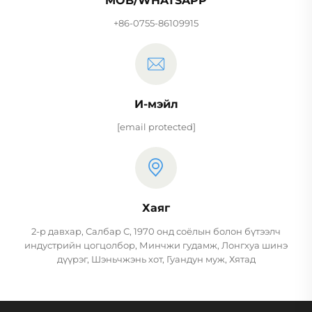
MOB/WHATSAPP
+86-0755-86109915
И-мэйл
[email protected]
Хаяг
2-р давхар, Салбар С, 1970 онд соёлын болон бүтээлч
индустрийн цогцолбор, Минчжи гудамж, Лонгхуа шинэ
дүүрэг, Шэньчжэнь хот, Гуандун муж, Хятад