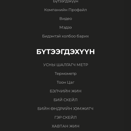
Бүтээгдэхүүн
Компанийн Профайл
Видео
Мэдээ
Бидэнтэй холбоо барих
БҮТЭЭГДЭХҮҮН
УСНЫ ШАЛГАГЧ МЕТР
Термометр
Тоон Цаг
БЭЛЧИЙН ЖИН
БИЙ СКЕЙЛ
БИЙН ӨНДРИЙН ХЭМЖИГЧ
ГЭР СКЕЙЛ
ХАВТАН ЖИН