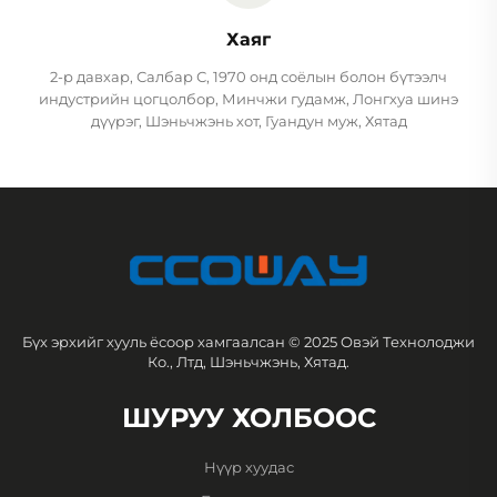
Хаяг
2-р давхар, Салбар С, 1970 онд соёлын болон бүтээлч
индустрийн цогцолбор, Минчжи гудамж, Лонгхуа шинэ
дүүрэг, Шэньчжэнь хот, Гуандун муж, Хятад
Бүх эрхийг хууль ёсоор хамгаалсан © 2025 Овэй Технолоджи
Ко., Лтд, Шэньчжэнь, Хятад.
ШУРУУ ХОЛБООС
Нүүр хуудас