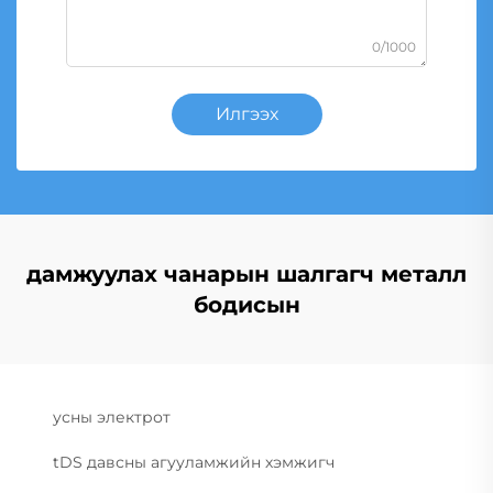
0/1000
Илгээх
дамжуулах чанарын шалгагч металл
бодисын
усны электрот
tDS давсны агууламжийн хэмжигч