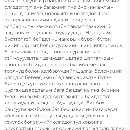
хамааралгүйгээр найдвартай унших боломжийг
олгодог тул энэ багажийг янз бүрийн ажлын
орчинд ашиглах боломжтой болгодог. Тоон
интерфейс нь ажиллуулах процессыг
хялбарчилж, хэмжилтийн тайлал дэхь хүний
алдааны магадлалыг бууруулдаг. Өгөгдлийн
бүртгэлтэй байдал нь чанарын бүрэн бүтэн
бичиг баримт болон дүрмийн шинжилгээг хийх
боломжийг олгодог бөгөөд үр ашигтай
сайжруулалтыг дэмждэг. Эдгээр шалгагчдын
олон талт байдал нь төрөл бүрийн металл
төрлүүд болон хэлбэрүүдийг шалгах боломжийг
олгодог бөгөөд эхний эд ангиас эхлэн бүтэн
бүтээгдэхүүн хүртэлх хүрээнд ашиглагдана.
Сургах шаардлагын бага байдал нь янз бүрийн
түвшний ажилчдад хүртээмжтэй байдаг тул
хэрэгжүүлэх зардлыг бууруулдаг. Бат бөх
байгууламж болон бат бөх чанар нь бага зэрэг
үйлчилгээтэйгээр урт хугацааны үйлчилгээ
үзүүлэх боломжийг олгодог тул хөрөнгө
оруулалтын өгөөжийг сайжруулдаг. Эдгээр давуу