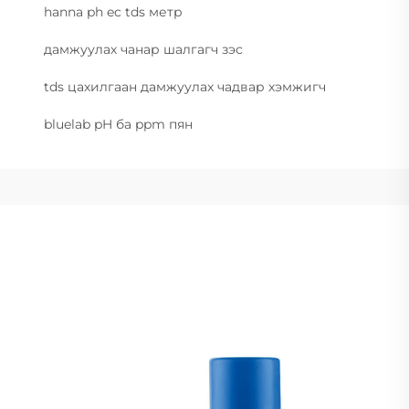
hanna ph ec tds метр
дамжуулах чанар шалгагч зэс
tds цахилгаан дамжуулах чадвар хэмжигч
bluelab pH ба ppm пян