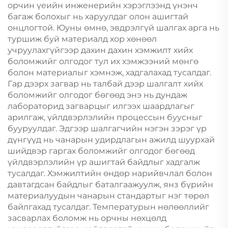
орчин үеийн инженерийн хэрэглээнд үнэнч
багаж болохыг нь харуулдаг олон ашигтай
онцлогтой. Юуны өмнө, эвдрэлгүй шалгах арга нь
туршиж буй материалд хор хөнөөл
учруулахгүйгээр дахин дахин хэмжилт хийх
боломжийг олгодог тул их хэмжээний мөнгө
болон материалыг хэмнэж, хадгалахад тусалдаг.
Гар дээрх загвар нь талбай дээр шалгалт хийх
боломжийг олгодог бөгөөд энэ нь дундаж
лабораторид загварцыг илгээх шаардлагыг
арилгаж, үйлдвэрлэлийн процессын буусныг
бууруулдаг. Эдгээр шалгагчийн нэгэн зэрэг үр
дүнгүүд нь чанарын удирдлагын ажилд шуурхай
шийдвэр гаргах боломжийг олгодог бөгөөд
үйлдвэрлэлийн үр ашигтай байдлыг хадгалж
тусалдаг. Хэмжилтийн өндөр нарийвчлал болон
давтагдсан байдлыг баталгаажуулж, янз бүрийн
материалуудын чанарын стандартыг нэг төрөл
байлгахад тусалдаг. Температурын нөлөөллийг
засварлах боломж нь орчны нөхцөлд