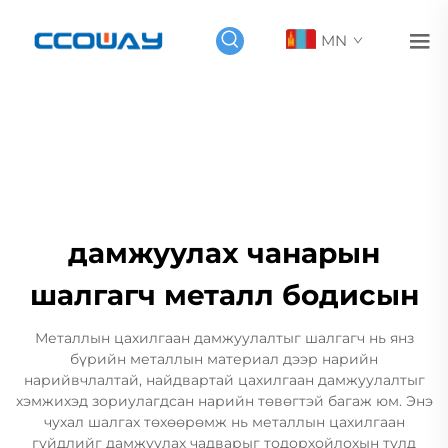
MN
дамжуулах чанарын
шалгагч металл бодисын
Металлын цахилгаан дамжуулалтыг шалгагч нь янз
бүрийн металлын материал дээр нарийн
нарийвчлалтай, найдвартай цахилгаан дамжуулалтыг
хэмжихэд зориулагдсан нарийн төвөгтэй багаж юм. Энэ
чухал шалгах төхөөрөмж нь металлын цахилгаан
гүйдлийг дамжуулах чадварыг тодорхойлохын тулд