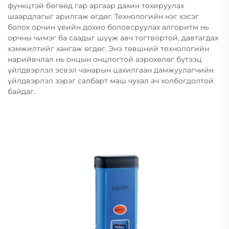
функцтэй бөгөөд гар аргаар дахин тохируулах
шаардлагыг арилгаж өгдөг. Технологийн нэг хэсэг
болох орчин үеийн дохио боловсруулах алгоритм нь
орчны чимэг ба саадыг шүүж авч тогтвортой, давтагдах
хэмжилтийг хангаж өгдөг. Энэ төвшний технологийн
нарийвчлал нь онцын онцлогтой аэрохөлөг бүтээц
үйлдвэрлэл эсвэл чанарын цахилгаан дамжуулагчийн
үйлдвэрлэл зэрэг салбарт маш чухал ач холбогдолтой
байдаг.