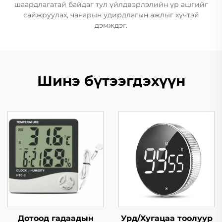
шаардлагатай байдаг тул үйлдвэрлэлийн үр ашгийг
сайжруулах, чанарын удирдлагын ажлыг хүчтэй
дэмждэг.
Шинэ бүтээгдэхүүн
Дотоод гадаадын
Урд/Хугацаа тоолуур