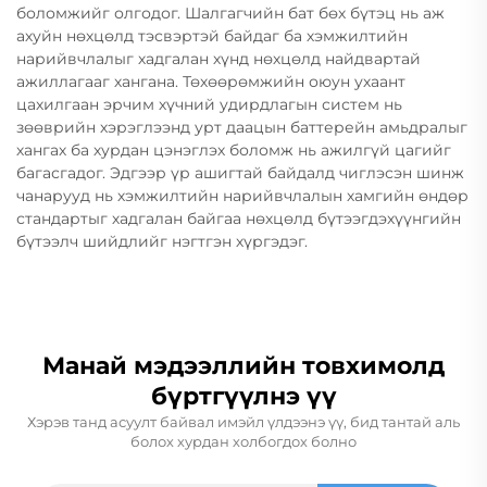
боломжийг олгодог. Шалгагчийн бат бөх бүтэц нь аж
ахуйн нөхцөлд тэсвэртэй байдаг ба хэмжилтийн
нарийвчлалыг хадгалан хүнд нөхцөлд найдвартай
ажиллагааг хангана. Төхөөрөмжийн оюун ухаант
цахилгаан эрчим хүчний удирдлагын систем нь
зөөврийн хэрэглээнд урт даацын баттерейн амьдралыг
хангах ба хурдан цэнэглэх боломж нь ажилгүй цагийг
багасгадог. Эдгээр үр ашигтай байдалд чиглэсэн шинж
чанарууд нь хэмжилтийн нарийвчлалын хамгийн өндөр
стандартыг хадгалан байгаа нөхцөлд бүтээгдэхүүнгийн
бүтээлч шийдлийг нэгтгэн хүргэдэг.
Манай мэдээллийн товхимолд
бүртгүүлнэ үү
Хэрэв танд асуулт байвал имэйл үлдээнэ үү, бид тантай аль
болох хурдан холбогдох болно