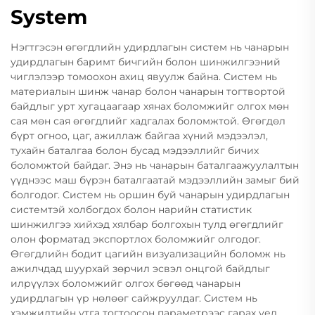
System
Нэгтгэсэн өгөгдлийн удирдлагын систем нь чанарын
удирдлагын баримт бичгийн болон шинжилгээний
чиглэлээр томоохон ахиц явуулж байна. Систем нь
материалын шинж чанар болон чанарын тогтвортой
байдлыг урт хугацаагаар хянах боломжийг олгох мөн
сая мөн сая өгөгдлийг хадгалах боломжтой. Өгөгдөл
бүрт огноо, цаг, ажиллаж байгаа хүний мэдээлэл,
тухайн баталгаа болон бусад мэдээллийг бичих
боломжтой байдаг. Энэ нь чанарын баталгаажуулалтын
үүднээс маш бүрэн баталгаатай мэдээллийн замыг бий
болгодог. Систем нь оршин буй чанарын удирдлагын
системтэй холбогдох болон нарийн статистик
шинжилгээ хийхэд хялбар болгохын тулд өгөгдлийг
олон форматад экспортлох боломжийг олгодог.
Өгөгдлийн бодит цагийн визуализацийн боломж нь
ажилчдад шуурхай зөрчил эсвэл онцгой байдлыг
илрүүлэх боломжийг олгох бөгөөд чанарын
удирдлагын үр нөлөөг сайжруулдаг. Систем нь
хэмжилтийн утга тогтоосон параметрээс гарах үед