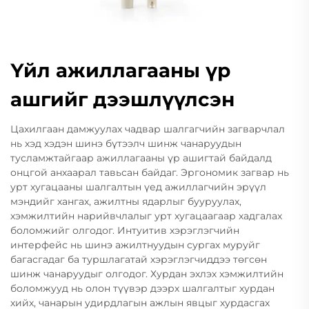
Үйл ажиллагааны үр
ашгийг дээшлүүлсэн
Цахилгаан дамжуулах чадвар шалгагчийн загварчлал
нь хэд хэдэн шинэ бүтээлч шинж чанаруудын
тусламжтайгаар ажиллагааны үр ашигтай байдалд
онцгой анхаарал тавьсан байдаг. Эргономик загвар нь
урт хугацааны шалгалтын үед ажиллагчийн эрүүл
мэндийг хангах, ажилтны ядарлыг бууруулах,
хэмжилтийн нарийвчлалыг урт хугацаагаар хадгалах
боломжийг олгодог. Интуитив хэрэглэгчийн
интерфейс нь шинэ ажилтнуудын сургах муруйг
багасгадаг ба туршлагатай хэрэглэгчиддээ төгсөн
шинж чанаруудыг олгодог. Хурдан эхлэх хэмжилтийн
боломжууд нь олон түүвэр дээрх шалгалтыг хурдан
хийх, чанарын удирдлагын ажлын явцыг хурдасгах