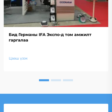
Бид Германы IFA Экспо-д том амжилт
гаргалаа
Цааш үзэх