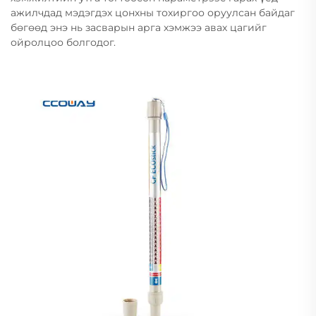
ажилчдад мэдэгдэх цонхны тохиргоо оруулсан байдаг
бөгөөд энэ нь засварын арга хэмжээ авах цагийг
ойролцоо болгодог.