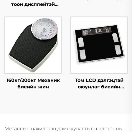
тоон дисплейтэй
термометр мөн
харьцангуй чийгшил
хэмжигч
160кг/200кг Механик
Том LCD дэлгэцтэй
биеийн жин
оюунлаг биеийн
өөхний жинлүүр
Металлын цахилгаан дамжуулалтыг шалгагч нь