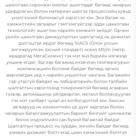
цахилгаан соронзон онолыг ашигладаг бөгөөд чанарын
удирдлагын болон материал шалгах процессийн хувьд
үнэлгээний боломжгүй хэрэгсэл юм. Энэ багаж нь
хэмжилтийн загварыг гэмтээхгүйгээр эдди цахилгаан
технологийг ашиглан нарийн хэмжилт хийдэг. Орчин
үеийн цахилгаан дамжуулалтын шалгагчид нь дижитал
дэлгэцтэй ирдэг бөгөөд %IACS (Олон улсын
ангижруулсан зэсний стандарт) эсвэл MS/m (метр
квадратад МегаСименс) гэх мэт янз бүрийн нэгжээр
уншиж өгдөг. Эдгээр багажид ихэвчлэн температурын
компенсацийн боломж байдаг бөгөөд орчин
өөрчлөгдөх үед ч нарийн уншилтыг хангана. Багажийн
гар утасгүй байдал нь лабораторийн болон талбайн
шалгалтын хэрэглээнд тохиромжтой бөгөөд агаарын
тээвэр, автомашины үйлдвэрлэл, металл боловсруулах
гэх мэт салбарт чухал ач холбогдолтой юм. Ахисан
загварууд нь хэмжилтийн үр дүнг хадгалах болон
чанарын баталгаажуулалтын баримт бичгийг шинжилж
болох мэдээллийн сан бүхий багажтай байдаг.
Шалгалтын процесс нь хурдан, энгийн байдаг бөгөөд
хэмжих дээжийг бэлтгэхэд цөөн хэмжээний бэлтгэл