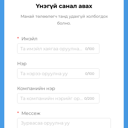
Үнэгүй санал авах
Манай төлөөлөгч танд удахгүй холбогдох
болно.
Имэйл
0/100
Нэр
0/100
Компанийн нэр
0/200
Мессеж