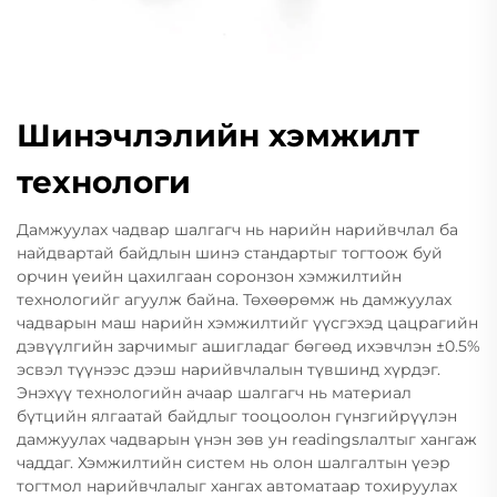
Шинэчлэлийн хэмжилт
технологи
Дамжуулах чадвар шалгагч нь нарийн нарийвчлал ба
найдвартай байдлын шинэ стандартыг тогтоож буй
орчин үеийн цахилгаан соронзон хэмжилтийн
технологийг агуулж байна. Төхөөрөмж нь дамжуулах
чадварын маш нарийн хэмжилтийг үүсгэхэд цацрагийн
дэвүүлгийн зарчимыг ашигладаг бөгөөд ихэвчлэн ±0.5%
эсвэл түүнээс дээш нарийвчлалын түвшинд хүрдэг.
Энэхүү технологийн ачаар шалгагч нь материал
бүтцийн ялгаатай байдлыг тооцоолон гүнзгийрүүлэн
дамжуулах чадварын үнэн зөв ун readingsлалтыг хангаж
чаддаг. Хэмжилтийн систем нь олон шалгалтын үеэр
тогтмол нарийвчлалыг хангах автоматаар тохируулах