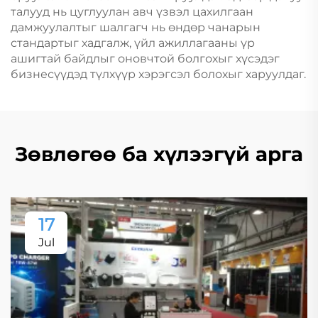
талууд нь цуглуулан авч үзвэл цахилгаан
дамжуулалтыг шалгагч нь өндөр чанарын
стандартыг хадгалж, үйл ажиллагааны үр
ашигтай байдлыг оновчтой болгохыг хүсэдэг
бизнесүүдэд түлхүүр хэрэгсэл болохыг харуулдаг.
Зөвлөгөө ба хүлээгүй арга
17
Jul