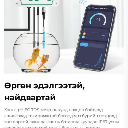
Өргөн эдэлгээтэй,
найдвартай
Ханна pH EC TDS метр нь хүнд нөхцөл байдалд
ашиглахад тохиромжтой бөгөөд янз бүрийн нөхцөлд
тогтвортой ажиллагааг нь баталгаажуулдаг. IP67 усны
эсрэг хамгаалалттай гадна бүрхүүл нь доторх