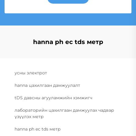
hanna ph ec tds метр
усны электрот
hanna цахилгаан дамжуулалт
tDS давсны агууламжийн хэмжигч
лабораторийн цахилгаан дамжуулах чадвар
үзүүлэх метр
hanna ph ec tds метр