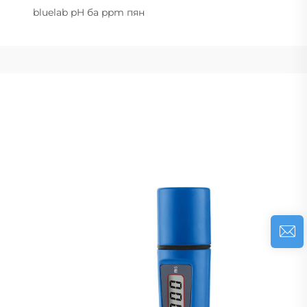
bluelab pH ба ppm пян