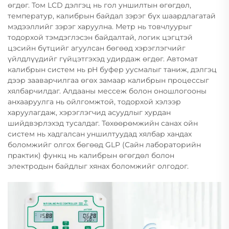
өгдөг. Том LCD дэлгэц нь гол уншилтын өгөгдөл,
температур, калибрын байдал зэрэг бүх шаардлагатай
мэдээллийг зэрэг харуулна. Метр нь товчлуурыг
тодорхой тэмдэглэсэн байдалтай, логик цэгцтэй
цэсийн бүтцийг агуулсан бөгөөд хэрэглэгчийг
үйлдлүүдийг гүйцэтгэхэд удирдаж өгдөг. Автомат
калибрын систем нь pH буфер уусмалыг таниж, дэлгэц
дээр зааварчилгаа өгөх замаар калибрын процессыг
хялбарчилдаг. Алдааны мессеж болон оношлогооны
анхааруулга нь ойлгомжтой, тодорхой хэлээр
харуулагдаж, хэрэглэгчид асуудлыг хурдан
шийдвэрлэхэд тусалдаг. Төхөөрөмжийн санах ойн
систем нь хадгалсан уншилтуудад хялбар хандах
боломжийг олгох бөгөөд GLP (Сайн лабораторийн
практик) функц нь калибрын өгөгдөл болон
электродын байдлыг хянах боломжийг олгодог.