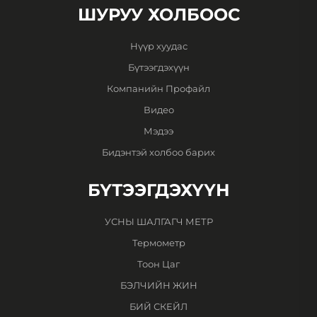
ШУРУУ ХОЛБООС
Нүүр хуудас
Бүтээгдэхүүн
Компанийн Профайл
Видео
Мэдээ
Бидэнтэй холбоо барих
БҮТЭЭГДЭХҮҮН
УСНЫ ШАЛГАГЧ МЕТР
Термометр
Тоон Цаг
БЭЛЧИЙН ЖИН
БИЙ СКЕЙЛ