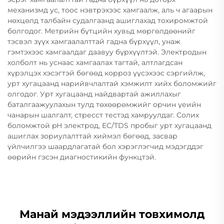
механизмд ус, тоос нэвтрэхээс хамгаалж, аль ч агаарын
нөхцөлд талбайн судалгаанд ашиглахад тохиромжтой
болгодог. Метрийн бүтцийн хувьд мөргөлдөөнийг
тэсвэл зүүх хамгаалалттай гадна бүрхүүл, унаж
гэмтэхээс хамгаалдаг даавуу бүрхүүлтэй. Электродын
холболт нь уснаас хамгаалах тагтай, алтлагдсан
хүрэлцэх хэсэгтэй бөгөөд корроз үүсэхээс сэргийлж,
урт хугацаанд нарийвчлалтай хэмжилт хийх боломжийг
олгодог. Урт хугацаанд найдвартай ажиллахыг
баталгаажуулахын тулд төхөөрөмжийг орчин үеийн
чанарын шалгалт, стресст тестэд хамруулдаг. Солих
боломжтой pH электрод, EC/TDS пробыг урт хугацаанд
ашиглах зориулалттай хиймэл бөгөөд, засвар
үйлчилгээ шаардлагатай бол хэрэглэгчид мэдэгддэг
өөрийн гэсэн диагностикийн функцтэй.
Манай мэдээллийн товхимолд