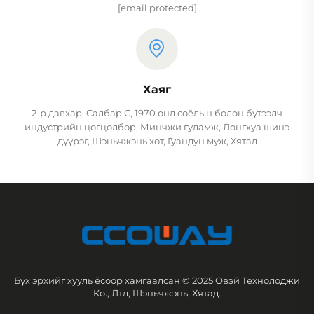
[email protected]
Хаяг
2-р давхар, Салбар С, 1970 онд соёлын болон бүтээлч
индустрийн цогцолбор, Минчжи гудамж, Лонгхуа шинэ
дүүрэг, Шэньчжэнь хот, Гуандун муж, Хятад
Бүх эрхийг хууль ёсоор хамгаалсан © 2025 Овэй Технолоджи
Ко., Лтд, Шэньчжэнь, Хятад.