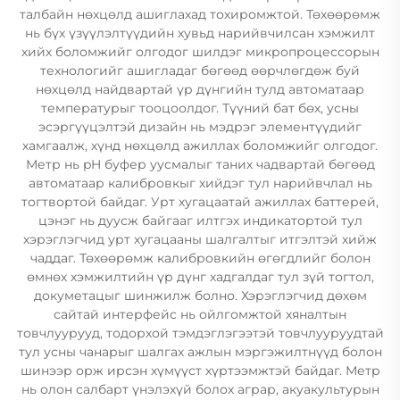
талбайн нөхцөлд ашиглахад тохиромжтой. Төхөөрөмж
нь бүх үзүүлэлтүүдийн хувьд нарийвчилсан хэмжилт
хийх боломжийг олгодог шилдэг микропроцессорын
технологийг ашигладаг бөгөөд өөрчлөгдөж буй
нөхцөлд найдвартай үр дүнгийн тулд автоматаар
температурыг тооцоолдог. Түүний бат бөх, усны
эсэргүүцэлтэй дизайн нь мэдрэг элементүүдийг
хамгаалж, хүнд нөхцөлд ажиллах боломжийг олгодог.
Метр нь pH буфер уусмалыг таних чадвартай бөгөөд
автоматаар калибровкыг хийдэг тул нарийвчлал нь
тогтвортой байдаг. Урт хугацаатай ажиллах баттерей,
цэнэг нь дуусж байгааг илтгэх индикатортой тул
хэрэглэгчид урт хугацааны шалгалтыг итгэлтэй хийж
чаддаг. Төхөөрөмж калибровкийн өгөгдлийг болон
өмнөх хэмжилтийн үр дүнг хадгалдаг тул зүй тогтол,
докуметацыг шинжилж болно. Хэрэглэгчид дөхөм
сайтай интерфейс нь ойлгомжтой хяналтын
товчлуурууд, тодорхой тэмдэглэгээтэй товчлууруудтай
тул усны чанарыг шалгах ажлын мэргэжилтнүүд болон
шинээр орж ирсэн хүмүүст хүртээмжтэй байдаг. Метр
нь олон салбарт үнэлэхүй болох аграр, акуакультурын