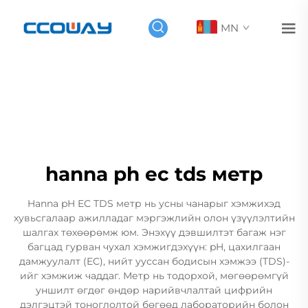
MN
hanna ph ec tds метр
Hanna pH EC TDS метр нь усны чанарыг хэмжихэд
хувьсгалаар ажилладаг мэргэжлийн олон үзүүлэлтийн
шалгах төхөөрөмж юм. Энэхүү дэвшилтэт багаж нэг
багцад гурван чухал хэмжигдэхүүн: pH, цахилгаан
дамжуулалт (EC), нийт ууссан бодисын хэмжээ (TDS)-
ийг хэмжиж чаддаг. Метр нь тодорхой, мөгөөрөмгүй
уншилт өгдөг өндөр нарийвчлалтай цифрийн
дэлгэцтэй тоноглолтой бөгөөд лабораторийн болон