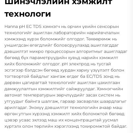
Шинэчлэлийн хэмжилт
технологи
Hanna pH EC TDS хэмнэгч нь орчин үеийн сенсорын
технологийг ашиглан лабораторийн нарийвчлалын
хэмжээнд хүрэх боломжийг олгодог. Төхөөрөмж нь
уншигдсан өгөгдлийг боловсруулахад ашиглагддаг
дэвшилтэт микро процессорын алгоритмыг ашигладаг
бөгөөд бүх параметрүүдийн хувьд нарийн хэмжилт
хийх боломжийг олгодог. pH электрод нь тусгай
эсгэгээр бэлдсэн бөгөөд хурдан хариу үзүүлэлт болон
тогтвортой байдлыг хангаж өгдөг ба EC/TDS зонд нь
дөрвөн цагирагтай технологийг ашиглан цахилгаан
дамжуулалтын хэмжилтийг сайжруулдаг. Хэмнэгчийн
автомат температурын зөрчлүүдийг засах систем нь
утгуудыг байнга шалгаж, гараар засварлах шаардлагыг
арилгадаг. Энэхүү дэвшилтэт технологийн ачаар маш
өргөн утгын хүрээнд хэмжилт хийх боломжтой бөгөөд
цэвэр усаас эхлээд маш их концентрацитай уусмал
хүртэлх олон төрлийн хэрэглээнд тохиромжтой байдаг.