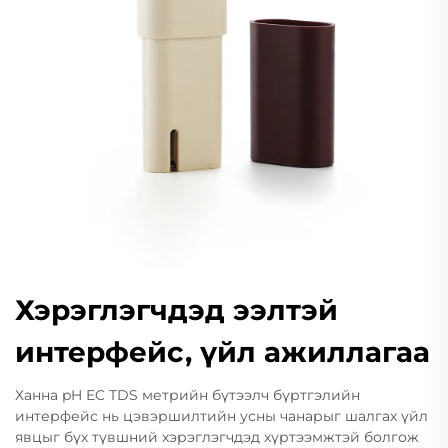
Хэрэглэгчдэд ээлтэй
интерфейс, үйл ажиллагаа
Ханна pH EC TDS метрийн бүтээлч бүртгэлийн
интерфейс нь цэвэршилтийн усны чанарыг шалгах үйл
явцыг бүх түвшний хэрэглэгчдэд хүртээмжтэй болгож