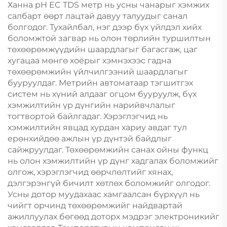
Ханна pH EC TDS метр нь усны чанарыг хэмжих
салбарт өөрт лацтай давуу талуудыг санал
болгодог. Тухайлбал, нэг дээр бүх үйлдэл хийх
боломжтой загвар нь олон төрлийн туршилтын
төхөөрөмжүүдийн шаардлагыг багасгаж, цаг
хугацаа мөнгө хоёрыг хэмнэхээс гадна
төхөөрөмжийн үйлчилгээний шаардлагыг
бууруулдаг. Метрийн автоматаар тэгшитгэх
систем нь хүний алдааг огцом бууруулж, бүх
хэмжилтийн үр дүнгийн нарийвчлалыг
тогтвортой байлгадаг. Хэрэглэгчид нь
хэмжилтийн явцад хурдан хариу авдаг тул
ерөнхийдөө ажлын үр дүнтэй байдлыг
сайжруулдаг. Төхөөрөмжийн санах ойны функц
нь олон хэмжилтийн үр дүнг хадгалах боломжийг
олгож, хэрэглэгчид өөрчлөлтийг хянах,
дэлгэрэнгүй бичилт хөтлөх боломжийг олгодог.
Усны дотор муудахаас хамгаалсан бүрхүүл нь
чийгт орчинд төхөөрөмжийг найдвартай
ажиллуулах бөгөөд доторх мэдрэг электроникийг