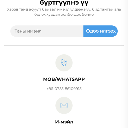
бүртгүүлнэ үү
Хэрэв танд асуулт байвал имэйл үлдээнэ үү, бид тантай аль
болох хурдан холбогдох болно
Одоо илгээх
MOB/WHATSAPP
+86-0755-86109915
И-мэйл