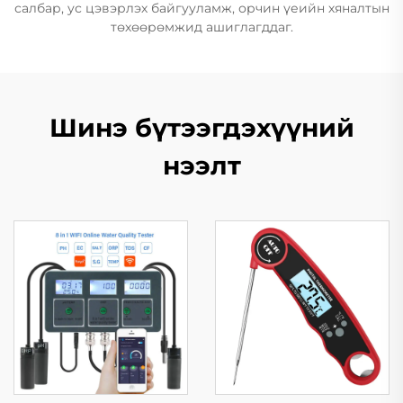
салбар, ус цэвэрлэх байгууламж, орчин үеийн хяналтын
төхөөрөмжид ашиглагддаг.
Шинэ бүтээгдэхүүний
нээлт