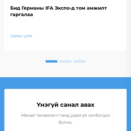
Бид Германы IFA Экспо-д том амжилт
гаргалаа
Цааш үзэх
Үнэгүй санал авах
Манай төлөөлөгч танд удахгүй холбогдох
болно.