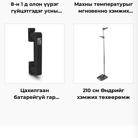
8-н 1 д олон үүрэг
Махны температурыг
гүйцэтгэдэг усны
мгновенно хэмжих
чанар шалгагч
термометр
Цахилгаан
210 см Өндрийг
батарейгүй гар
хэмжих төхөөрөмж
багажны жинлүүр