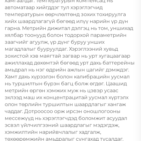
хамгаалдаг. Температурын компенсац нь
автоматаар хийгддэг тул хэрэглэгчид
температурын өөрчлөлтөнд зохих тохируулга
хийх шаардлагагүй бөгөөд илүү нарийн үр дүн
гарна. Метрийн дижитал дэлгэц нь том, уншихад
хялбар тоонууд болон тодорхой параметрийн
заагчийг агуулж, үр дүнг буруу унших
магадлалыг бууруулдаг. Хэрэглээний хувьд
зохистой хэв маягтай загвар нь урт хугацаагаар
ажиллахад дөхөмтэй бөгөөд урт дахь баттерейны
амьдрал нь нэг өдрийн ажлын цагийг дэмждэг.
Хамт дахь хүрээлэн болон калибрацийн уусмал
нь туршилтын бүрэн багц болж өгдөг. Цаашид
метрийн өргөн хэмжих муж нь цэвэр усаас
эхлээд маш их концентрацитай уусмал хүртэлх
олон төрлийн туршилтын шаардлагыг хангаж
чаддаг. Дотроосоо орж ирсэн оношлогооны
мессежүүд нь хэрэглэгчдэд боломжит асуудал
эсвэл үйлчилгээний шаардлагыг мэдэгдэж,
хэмжилтийн нарийвчлалыг хадгалж,
төхөөрөмжийн амьдралыг сунгахад тусалдаг.