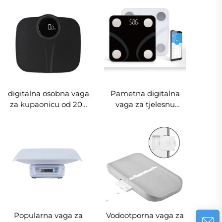
materijala za podne
160/200 kg, izdržljiva
kupaonske vage s
vodootporna vaga za
LCD zaslonom,
tijelo
točnost 1 g,
mogućnost OEM
prilagodbe
digitalna osobna vaga
Pametna digitalna
za kupaonicu od 200
vaga za tjelesnu
kg za mjerenje
masu s LED zaslonom
tjelesne težine s LED
od 180KG s
zaslonom
Bluetooth-om za
vaganje s 12 mjerenja
podataka OEM &
ODM podrškom
Terenska vaga
Popularna vaga za
Vodootporna vaga za