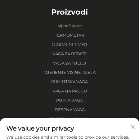
Proizvodi
Mjerač Vode
TERMOMETAR
DIGITALNI TIMER
VAGA ZA BEBICE
VAGA ZA TIJELO
MJERENJE VISINE TIJELA
KUHINJSKA VAGA
VAGA NA PRUGU
PUTNA VAGA
DŽEPNA VAGA
TESTER ALKOHOLA
We value your privacy
MJERA ZA UDALJENOST
We use cookies and similar tools to provide our services.