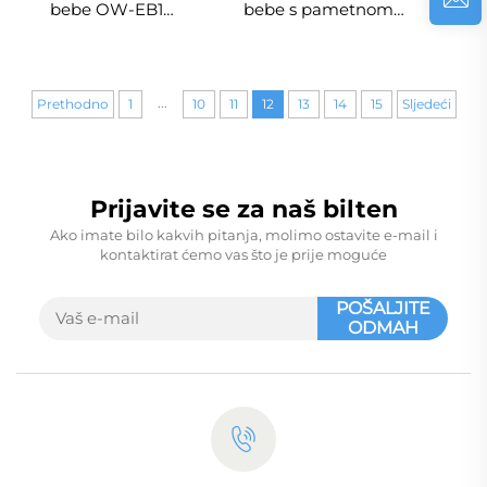
bebe OW-EB1
bebe s pametnom
elektronička vaga za
funkcijom vaganja do
bebe do 20KG
40 kg, digitalnim
digitalna vaga za
prikazom i izvučenim
...
bebe
zaslonom
Prethodno
1
10
11
12
13
14
15
Sljedeći
Prijavite se za naš bilten
Ako imate bilo kakvih pitanja, molimo ostavite e-mail i
kontaktirat ćemo vas što je prije moguće
POŠALJITE
ODMAH