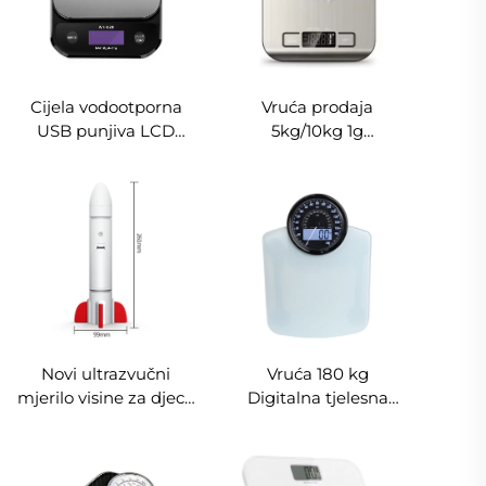
Cijela vodootporna
Vruća prodaja
USB punjiva LCD
5kg/10kg 1g
kuhinjska vaga za
elektronička
težinu 10 kg digitalna
kućanska kuhinjska
kuhinjska vaga za
vaga od nehrđajućeg
hranu
čelika s LCD prikazom
s napajanjem od
baterije
Novi ultrazvučni
Vruća 180 kg
mjerilo visine za djecu
Digitalna tjelesna
2 u 1 bežično 200 cm
vaga s dvostrukim
mjerilo za udaljenost
pokazivačem Prikaz
LED ručni
staklene elektroničke