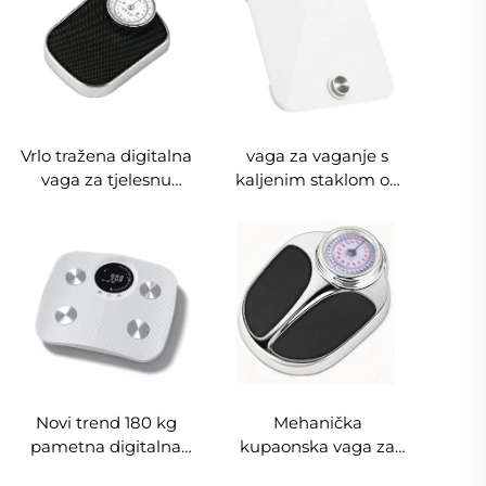
stadiometar
kupaonske vage AAA
OEM vaga
Vrlo tražena digitalna
vaga za vaganje s
vaga za tjelesnu
kaljenim staklom od
težinu od 160 kg
180 kg Elektronička
Mehanička vaga
vaga za mjerenje
velikog kapaciteta za
tjelesne težine
kupaonicu
Novi trend 180 kg
Mehanička
pametna digitalna
kupaonska vaga za
vaga za tijelo od ABS
mjerenje težine