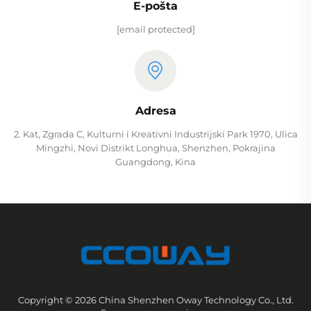
E-pošta
[email protected]
Adresa
2. Kat, Zgrada C, Kulturni i Kreativni Industrijski Park 1970, Ulica
Mingzhi, Novi Distrikt Longhua, Shenzhen, Pokrajina
Guangdong, Kina
Copyright © 2026 China Shenzhen Oway Technology Co., Ltd.