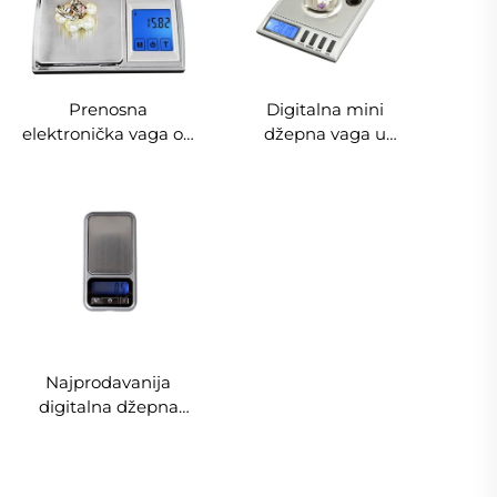
Prenosna
Digitalna mini
elektronička vaga od
džepna vaga u
100g-2000g LCD
gramima za nakit s
digitalna džepna
preciznošću od 0,001
vaga za nakit s
pri vaganju 10g
pozadinskim
osvjetljenjem
Najprodavanija
digitalna džepna
vaga za mobitel LCD
zaslon za vaganje
zlata i nakita 500