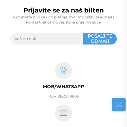
g/300 g/200 g/100 g
Prijavite se za naš bilten
Ako imate bilo kakvih pitanja, molimo ostavite e-mail i
kontaktirat ćemo vas što je prije moguće
POŠALJITE
ODMAH
MOB/WHATSAPP
+86-18123979606