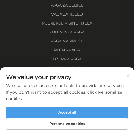
VAGA ZA BEBICE
VAGA ZA TIJELO
MJERENJE VISINE TIJELA
KUHINJSKA VAGA
VAGA NA PRUGU
PUTNA VAGA
DŽEPNA VAGA
TESTER ALKOHOLA
We value your privacy
MJERA ZA UDALJENOST
We use cookies and similar tools to provide our services.
O tvrtki
If you don't want to accept all cookies, click Personalize
cookies.
Pravila o privatnosti
Accept all
Personalize cookies