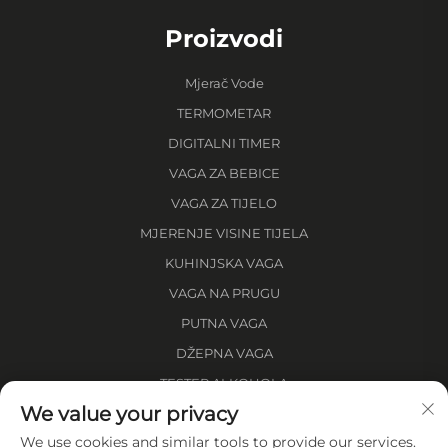
Proizvodi
Mjerač Vode
TERMOMETAR
DIGITALNI TIMER
VAGA ZA BEBICE
VAGA ZA TIJELO
MJERENJE VISINE TIJELA
KUHINJSKA VAGA
VAGA NA PRUGU
PUTNA VAGA
DŽEPNA VAGA
TESTER ALKOHOLA
We value your privacy
MJERA ZA UDALJENOST
We use cookies and similar tools to provide our services.