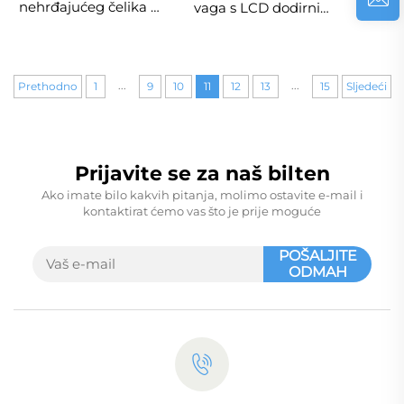
nehrđajućeg čelika s
vaga s LCD dodirnim
LCD prikazom,
zaslonom, punjenje
kapacitet 500 g/300
putem USB-a, vaga
g/200 g, točnost 0,1 g,
za kavu s silikonskim
podržava OEM/ODM,
...
...
jastučićem, mjerač
Prethodno
1
9
10
11
12
13
15
Sljedeći
mjerenje težine hrane
vremena
Prijavite se za naš bilten
Ako imate bilo kakvih pitanja, molimo ostavite e-mail i
kontaktirat ćemo vas što je prije moguće
POŠALJITE
ODMAH