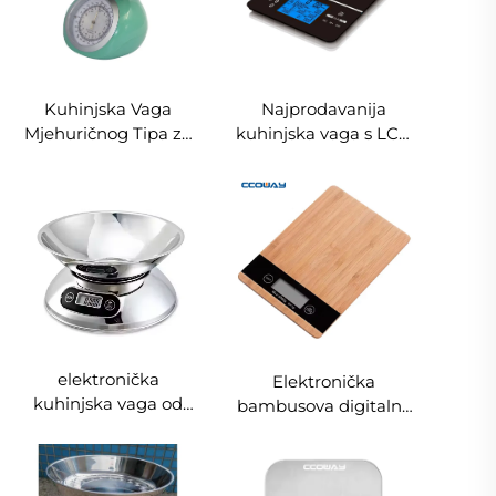
Kuhinjska Vaga
Najprodavanija
Mjehuričnog Tipa za
kuhinjska vaga s LCD
Kućnu Uporabu 2 kg
ekranom, kapacitet 5
5 kg Mehanička Vaga
kg, digitalna vaga za
za Vađenje Hrane
namirnice s
kalkulatorom
nutricionističkih
vrijednosti
elektronička
Elektronička
kuhinjska vaga od
bambusova digitalna
nehrđajućeg čelika s
kuhinjska vaga za
posudom, kapacitet 5
kućnu uporabu,
kg/1 g, prilagodljivo
vodootporna,