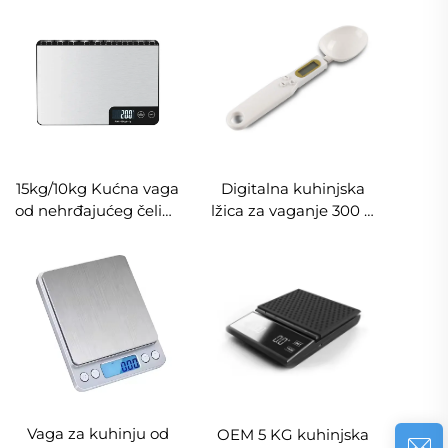
Digitalna Elektronička
Digitalna kuhinjska
Vaga od Nehrđajućeg
vaga OEM podrška
Čelika za Hranu
LED vaga za hranu
15kg/10kg Kućna vaga
Digitalna kuhinjska
od nehrđajućeg čelika
lžica za vaganje 300 g
s ravnalom Kuhinjska
0,1 g, kompaktna
vaga Mjera za težinu
vaga za hranu za
hrane LCD zaslon s
mjerenje sastojaka
pozadinskim
osvjetljenjem
Vaga za kuhinju od
OEM 5 KG kuhinjska