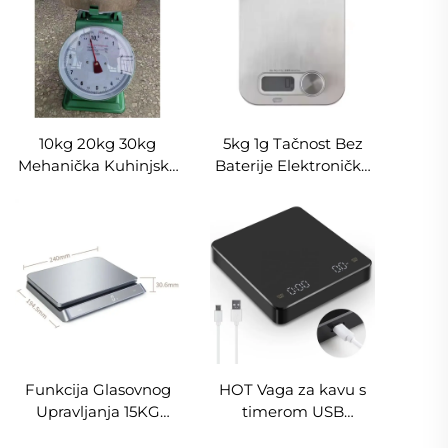
OEM, alat za mjerenje
kapacitet 5 kg/1 g, s
težine namirnica
LCD ekranom
10kg 20kg 30kg
5kg 1g Tačnost Bez
Mehanička Kuhinjska
Baterije Elektronička
Vaga za Važenje
Vaga od Nehrđajućeg
Oprezna Vaga od
Čelika za Kuhinju
Nehrđajućeg Čelika
LCD Brojčanik
201 Pokazivač
OEM/ODM
Brojčanik
Prilagođena Podrška
Funkcija Glasovnog
HOT Vaga za kavu s
Upravljanja 15KG
timerom USB
Kuhinjska Vaga
punjenje 3kg 0,1g