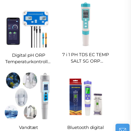
kvalitetstestningsudstyr
sensor med ORP-
til svømmebassin Spa
elektrode til
vandtestere
7 i 1 PH TDS EC TEMP
Digital pH ORP
SALT SG ORP
Temperaturkontroller
Vandkvalitetstester
Måler Tester Online
LCD-skærm TDS-
WiFi Hydroponisk pH
meter til akvarium
Kontroller
pool
Vandtæt
Bluetooth digital