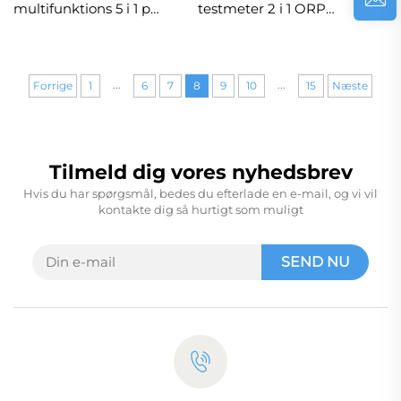
multifunktions 5 i 1 pH
testmeter 2 i 1 ORP
/EC / TDS / Salinitet /
temperaturtest til
Temperatur
vandkvalitetstester
Vandkvalitetstester
med smart APP
...
...
Digital penneformet
Forrige
1
6
7
8
9
10
15
Næste
pH-meter
Tilmeld dig vores nyhedsbrev
Hvis du har spørgsmål, bedes du efterlade en e-mail, og vi vil
kontakte dig så hurtigt som muligt
SEND NU