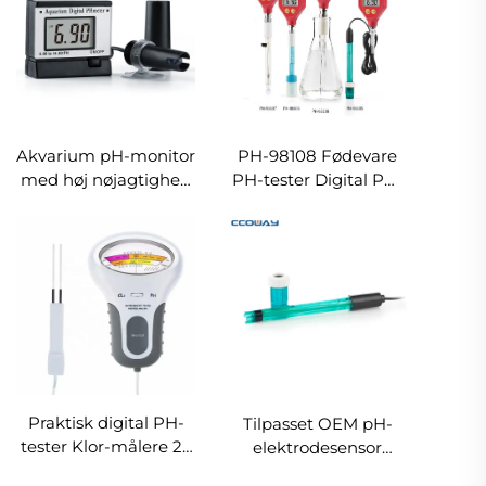
Akvarium pH-monitor
PH-98108 Fødevare
med høj nøjagtighed
PH-tester Digital PH-
pH-meter
meter Skarp
Glaselektrode til Vand
Mælk Ost til Fødevare
til Køkken
Praktisk digital PH-
Tilpasset OEM pH-
tester Klor-målere 2 i
elektrodesensor
1 testere Vands
vandkvalitet EC TDS-