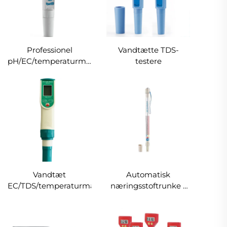
Professionel
Vandtætte TDS-
pH/EC/temperaturmåler,
testere
digital
vandkvalitetsmonitor
og testapparat
Vandtæt
Automatisk
EC/TDS/temperaturmåler
næringsstoftrunke -
EC/ppm/CF-måler 4-
44CF