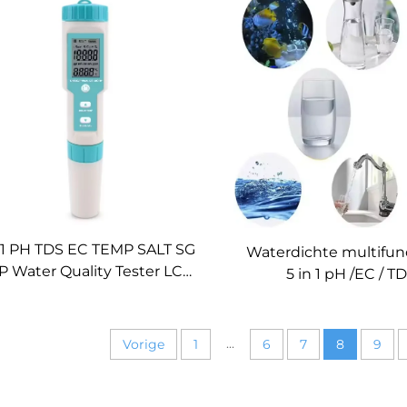
zwembad en spa
met ORP-elektrode
watertesters
 1 PH TDS EC TEMP SALT SG
Waterdichte multifun
 Water Quality Tester LCD
5 in 1 pH /EC / TD
Display TDS Meter voor
Zoutgehalte / Temp
Aquarium Zwembad
Waterkwaliteitstester 
pen-type PH-me
...
Vorige
1
6
7
8
9