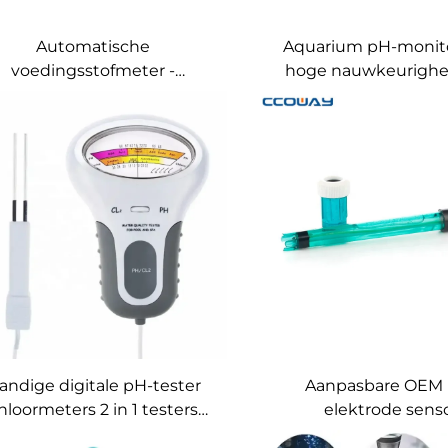
Automatische
Aquarium pH-monit
voedingsstofmeter -
hoge nauwkeurighe
C/ppm/CF-meter 4-44CF
meter
andige digitale pH-tester
Aanpasbare OEM
hloormeters 2 in 1 testers
elektrode sens
aterkwaliteitstester voor
waterkwaliteit EC TD