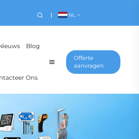
|
NL
Nieuws
Blog
Offerte
aanvragen
ntacteer Ons