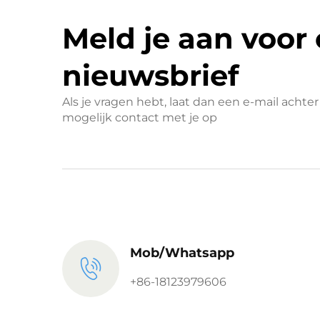
Meld je aan voor
nieuwsbrief
Als je vragen hebt, laat dan een e-mail acht
mogelijk contact met je op
Mob/Whatsapp
+86-18123979606