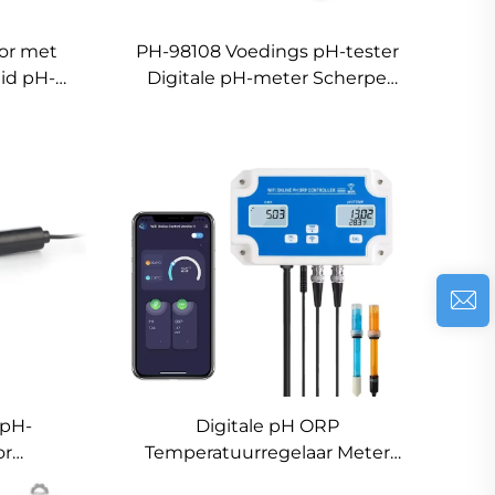
or met
PH-98108 Voedings pH-tester
id pH-
Digitale pH-meter Scherpe
glaselektrode voor water,
melk, kaas voor voedsel voor
de keuken
Digitale pH ORP
 pH-
Temperatuurregelaar Meter
or
Tester Online WiFi
S sensor