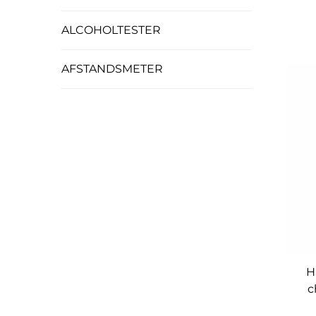
ALCOHOLTESTER
E
AFSTANDSMETER
H
c
w