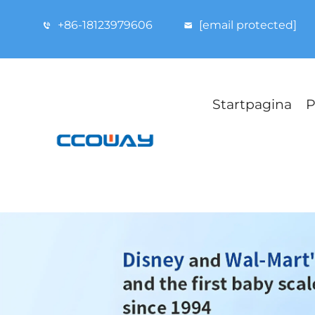
+86-18123979606
[email protected]
Startpagina
P