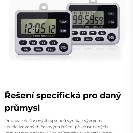
Řešení specifická pro daný
průmysl
Dodavatelé časových spínačů vynikají vývojem
specializovaných časových řešení přizpůsobených