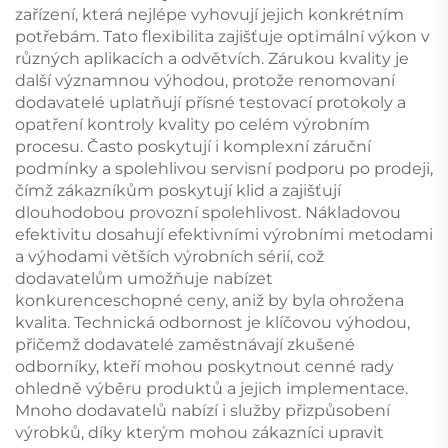
zařízení, která nejlépe vyhovují jejich konkrétním
potřebám. Tato flexibilita zajišťuje optimální výkon v
různých aplikacích a odvětvích. Zárukou kvality je
další významnou výhodou, protože renomovaní
dodavatelé uplatňují přísné testovací protokoly a
opatření kontroly kvality po celém výrobním
procesu. Často poskytují i komplexní záruční
podmínky a spolehlivou servisní podporu po prodeji,
čímž zákazníkům poskytují klid a zajišťují
dlouhodobou provozní spolehlivost. Nákladovou
efektivitu dosahují efektivními výrobními metodami
a výhodami větších výrobních sérií, což
dodavatelům umožňuje nabízet
konkurenceschopné ceny, aniž by byla ohrožena
kvalita. Technická odbornost je klíčovou výhodou,
přičemž dodavatelé zaměstnávají zkušené
odborníky, kteří mohou poskytnout cenné rady
ohledně výběru produktů a jejich implementace.
Mnoho dodavatelů nabízí i služby přizpůsobení
výrobků, díky kterým mohou zákazníci upravit