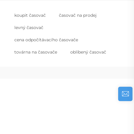
koupit časovač
časovač na prodej
levný časovač
cena odpočítávacího časovače
továrna na časovače
oblíbený časovač