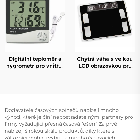
Digitální teploměr a
Chytrá váha s velkou
hygrometr pro vnitřní
LCD obrazovkou pro
a venkovní použití s
měření tělesného tuku
displejem
Dodavatelé časových spínačů nabízejí mnoho
výhod, které je činí nepostradatelnými partnery pro
firmy vyžadující přesná časová řešení. Za prvé
nabízejí širokou škálu produktů, díky které si
zákazníci mohou vybrat z mnoha časovacích