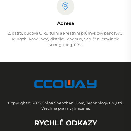
Adresa
2. patro, budova C, kulturní a kreativní průmyslový park 1970,
Mingzhi Road, nový distrikt Longhua, Šen-čen, provincie
Kuang-tung, Čína
Copyright © 2025 China Shenzhen Oway Technology Co.,Ltd.
Všechna práva vyhrazena.
RYCHLÉ ODKAZY