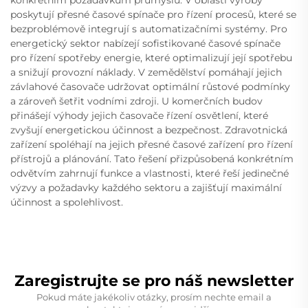
konkrétním požadavkům průmyslu. V oblasti výroby
poskytují přesné časové spínače pro řízení procesů, které se
bezproblémově integrují s automatizačními systémy. Pro
energetický sektor nabízejí sofistikované časové spínače
pro řízení spotřeby energie, které optimalizují její spotřebu
a snižují provozní náklady. V zemědělství pomáhají jejich
závlahové časovače udržovat optimální růstové podmínky
a zároveň šetřit vodními zdroji. U komerčních budov
přinášejí výhody jejich časovače řízení osvětlení, které
zvyšují energetickou účinnost a bezpečnost. Zdravotnická
zařízení spoléhají na jejich přesné časové zařízení pro řízení
přístrojů a plánování. Tato řešení přizpůsobená konkrétním
odvětvím zahrnují funkce a vlastnosti, které řeší jedinečné
výzvy a požadavky každého sektoru a zajišťují maximální
účinnost a spolehlivost.
Zaregistrujte se pro náš newsletter
Pokud máte jakékoliv otázky, prosím nechte email a