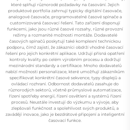
které splňují různorodé požadavky na časování. Jejich
produktové portfolia zahrnují typicky digitální časovače,
analogové časovače, programovatelné časové spínače a
customizovaná časovací řešení. Tato zařízení disponují
funkcemi, jako jsou různé časové rozsahy, různé provozní
režimy a rozmanité možnosti montáže. Dodavatelé
časových spínačů poskytují také komplexní technickou
podporu, čímž zajistí, že zákazníci obdrží vhodné časovací
řešení pro jejich konkrétní aplikace. Udržují přísná opatření
kontroly kvality po celém výrobním procesu a dodržují
mezinárodní standardy a certifikace. Mnoho dodavatelů
nabízí možnosti personalizace, které umožňují zákazníkům
specifikovat konkrétní časové sekvence, typy displejů a
ovládací rozhraní. Odbornost dodavatelů zasahuje do
různorodých sektorů, včetně průmyslové automatizace,
řízení spotřeby energií, řízení osvětlení a systémů řízení
procesů. Neustále investují do výzkumu a vývoje, aby
zlepšovali funkčnost a spolehlivost svých produktů, a
zavádějí inovace, jako je bezdrátové připojení a inteligentní
časovací funkce.