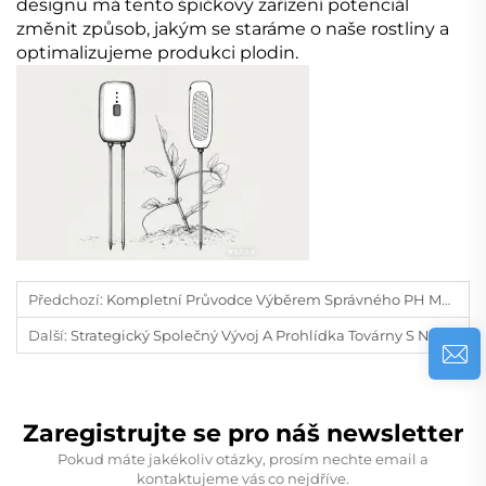
designu má tento špičkový zařízení potenciál
změnit způsob, jakým se staráme o naše rostliny a
optimalizujeme produkci plodin.
Předchozí:
Kompletní Průvodce Výběrem Správného PH Metru Pro Přesná Měření
Další:
Strategický Společný Vývoj A Prohlídka Továrny S Nizozemským Partnerem
Zaregistrujte se pro náš newsletter
Pokud máte jakékoliv otázky, prosím nechte email a
kontaktujeme vás co nejdříve.