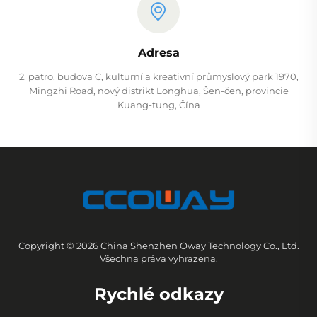
Adresa
2. patro, budova C, kulturní a kreativní průmyslový park 1970,
Mingzhi Road, nový distrikt Longhua, Šen-čen, provincie
Kuang-tung, Čína
Copyright © 2026 China Shenzhen Oway Technology Co., Ltd.
Všechna práva vyhrazena.
Rychlé odkazy