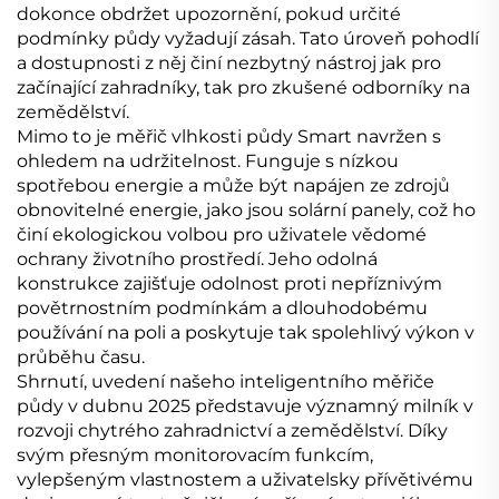
dokonce obdržet upozornění, pokud určité
podmínky půdy vyžadují zásah. Tato úroveň pohodlí
a dostupnosti z něj činí nezbytný nástroj jak pro
začínající zahradníky, tak pro zkušené odborníky na
zemědělství.
Mimo to je měřič vlhkosti půdy Smart navržen s
ohledem na udržitelnost. Funguje s nízkou
spotřebou energie a může být napájen ze zdrojů
obnovitelné energie, jako jsou solární panely, což ho
činí ekologickou volbou pro uživatele vědomé
ochrany životního prostředí. Jeho odolná
konstrukce zajišťuje odolnost proti nepříznivým
povětrnostním podmínkám a dlouhodobému
používání na poli a poskytuje tak spolehlivý výkon v
průběhu času.
Shrnutí, uvedení našeho inteligentního měřiče
půdy v dubnu 2025 představuje významný milník v
rozvoji chytrého zahradnictví a zemědělství. Díky
svým přesným monitorovacím funkcím,
vylepšeným vlastnostem a uživatelsky přívětivému