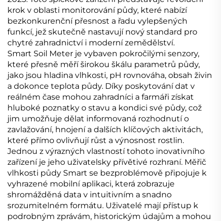
krok v oblasti monitorování půdy, které nabízí
bezkonkurenční přesnost a řadu vylepšených
funkcí, jež skutečně nastavují nový standard pro
chytré zahradnictví i moderní zemědělství.
Smart Soil Meter je vybaven pokročilými senzory,
které přesně měří širokou škálu parametrů půdy,
jako jsou hladina vlhkosti, pH rovnováha, obsah živin
a dokonce teplota půdy. Díky poskytování dat v
reálném čase mohou zahradníci a farmáři získat
hluboké poznatky o stavu a kondici své půdy, což
jim umožňuje dělat informovaná rozhodnutí o
zavlažování, hnojení a dalších klíčových aktivitách,
které přímo ovlivňují růst a výnosnost rostlin.
Jednou z výrazných vlastností tohoto inovativního
zařízení je jeho uživatelsky přívětivé rozhraní. Měřič
vlhkosti půdy Smart se bezproblémově připojuje k
vyhrazené mobilní aplikaci, která zobrazuje
shromážděná data v intuitivním a snadno
srozumitelném formátu. Uživatelé mají přístup k
podrobným zprávám, historickým údajům a mohou