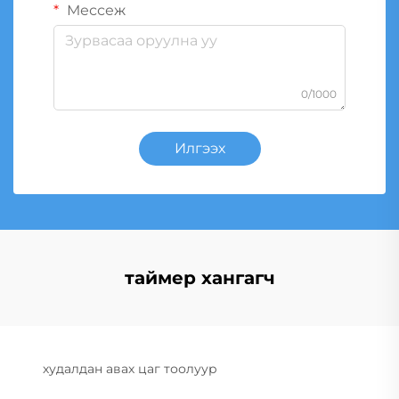
Мессеж
0/1000
Илгээх
таймер хангагч
худалдан авах цаг тоолуур