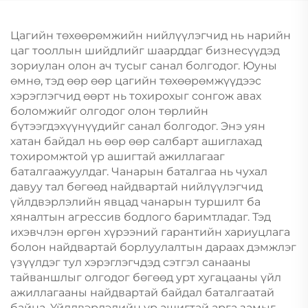
Цагийн төхөөрөмжийн нийлүүлэгчид нь нарийн
цаг тооллын шийдлийг шаарддаг бизнесүүдэд
зориулан олон ач тусыг санал болгодог. Юуны
өмнө, тэд өөр өөр цагийн төхөөрөмжүүдээс
хэрэглэгчид өөрт нь тохирохыг сонгож авах
боломжийг олгодог олон төрлийн
бүтээгдэхүүнүүдийг санал болгодог. Энэ уян
хатан байдал нь өөр өөр салбарт ашиглахад
тохиромжтой үр ашигтай ажиллагааг
баталгаажуулдаг. Чанарын баталгаа нь чухал
давуу тал бөгөөд найдвартай нийлүүлэгчид
үйлдвэрлэлийн явцад чанарын туршилт ба
хяналтын агрессив бодлого баримтладаг. Тэд
ихэвчлэн өргөн хүрээний гарантийн хариуцлага
болон найдвартай борлуулалтын дараах дэмжлэг
үзүүлдэг тул хэрэглэгчдэд сэтгэл санааны
тайваншлыг олгодог бөгөөд урт хугацааны үйл
ажиллагааны найдвартай байдал баталгаатай
байна. Үйлдвэрлэлийн үр ашигтай арга замыг