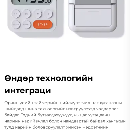
Өндөр технологийн
интеграци
Орчин үеийн таймерийн нийлүүлэгчид цаг хугацааны
шийдэлд шинэ технологийг нэвтрүүлэхэд чадварлаг
байдаг. Тэдний бүтээгдэхүүнүүд нь цаг хугацааны
нарийн нарийвчлал болон найдвартай байдал хангахын
тулд нарийн боловсруулалт хийсэн мэдрэгчийн