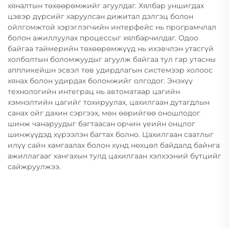
хяналтын төхөөрөмжийг агуулдаг. Хялбар уншигдах
цэвэр дүрсийг харуулсан дижитал дэлгэц болон
ойлгомжтой хэрэглэгчийн интерфейс нь програмчлал
болон ажиллуулах процессыг хялбарчилдаг. Одоо
байгаа таймерийн төхөөрөмжүүд нь ихэвчлэн утасгүй
холболтын боломжуудыг агуулж байгаа тул гар утасны
аппликейшн эсвэл төв удирдлагын системээр холоос
хянах болон удирдах боломжийг олгодог. Энэхүү
технологийн интеграц нь автоматаар цагийн
хэмнэлтийн цагийг тохируулах, цахилгаан дутагдлын
санах ойг дахин сэргээх, мөн өөрийгөө оношлодог
шинж чанаруудыг багтаасан орчин үеийн онцлог
шинжүүдэд хүрээлэн багтах болно. Цахилгаан саатлыг
илүү сайн хамгаалах болон хүнд нөхцөл байдалд байнга
ажиллагааг хангахын тулд цахилгаан хэлхээний бүтцийг
сайжруулжээ.