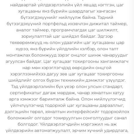
найдвартай үйлдвэрлэлийн үйл явцад нэгтгэн, цаг
хугацааны янз бүрийн шаардлагыг хангасан
бүтээгдэхүүнийг нийлүүлж байна. Тэдний
бүтээгдэхүүний портфельд ихэвчлэн дижитал таймер,
аналог таймер, програмчлагдах цаг шилжилт,
зориулалттай цаг шийдэл байдаг. Эдгээр
төхөөрөмжүүд нь олон удаагийн цаг хугацааны цар
хүрээ, янз бүрийн үйлдлийн хэлбэр, олон талт
монтажлах боломжууд зэрэг онцлог шинж чанаруудыг
агуулсан байдаг. Цаг хугацааг тохиргооны хангамжлагч
нар мөн хэрэглэгчдэд өөрсдийн онцгой
хэрэглээнийхээ дагуу зөв цаг хугацааг тохиргооны
шийдлийг олгох бүрэн техникийн дэмжлэг үзүүлдэг.
Тэд үйлдвэрлэлийн бүх үеэр олон улсын стандарт,
сертификатыг дагаж мөрдөж, чанар хяналтын хатуу
арга хэмжээг баримталж байна. Олон нийлүүлэгчид
үйлчлүүлэгчид тодорхой цаг хугацааны дарааллыг,
дэлгэцийн төрөл, хяналтын интерфейсийг тодорхойлох
боломжийг олгодог тохируулгын сонголтуудыг санал
болгодог. Үйлдвэрлэгчдийн мэргэжил нь аж
үйлдвэрийн автоматжуулалт, эрчим хүчний удирдлага,