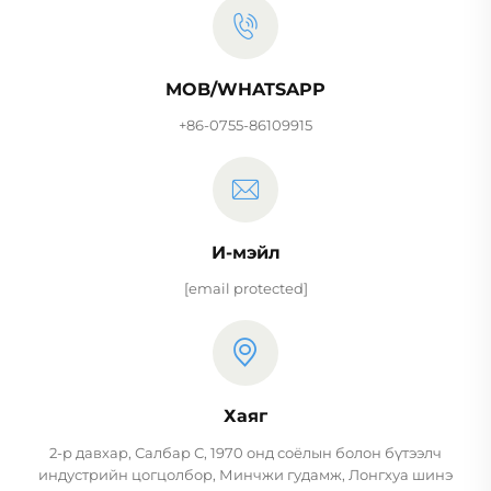
MOB/WHATSAPP
+86-0755-86109915
И-мэйл
[email protected]
Хаяг
2-р давхар, Салбар С, 1970 онд соёлын болон бүтээлч
индустрийн цогцолбор, Минчжи гудамж, Лонгхуа шинэ