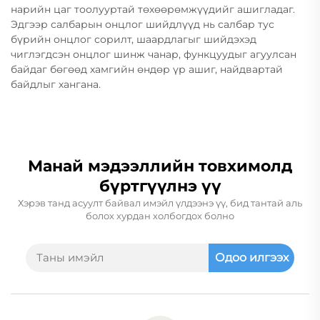
нарийн цаг тоолууртай төхөөрөмжүүдийг ашигладаг.
Эдгээр салбарын онцлог шийдлүүд нь салбар тус
бүрийн онцлог сорилт, шаардлагыг шийдэхэд
чиглэгдсэн онцлог шинж чанар, функцуудыг агуулсан
байдаг бөгөөд хамгийн өндөр үр ашиг, найдвартай
байдлыг хангана.
Манай мэдээллийн товхимолд
бүртгүүлнэ үү
Хэрэв танд асуулт байвал имэйл үлдээнэ үү, бид тантай аль
болох хурдан холбогдох болно
Одоо илгээх