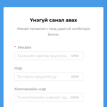
Үнэгүй санал авах
Манай төлөөлөгч танд удахгүй холбогдох
болно.
Имэйл
0/100
Нэр
0/100
Компанийн нэр
0/200