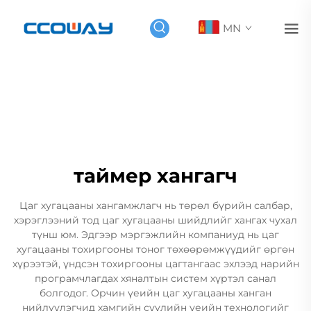
MN
таймер хангагч
Цаг хугацааны хангамжлагч нь төрөл бүрийн салбар,
хэрэглээний тод цаг хугацааны шийдлийг хангах чухал
түнш юм. Эдгээр мэргэжлийн компаниуд нь цаг
хугацааны тохиргооны тоног төхөөрөмжүүдийг өргөн
хүрээтэй, үндсэн тохиргооны цагтангаас эхлээд нарийн
програмчлагдах хяналтын систем хүртэл санал
болгодог. Орчин үеийн цаг хугацааны ханган
нийлүүлэгчид хамгийн сүүлийн үеийн технологийг