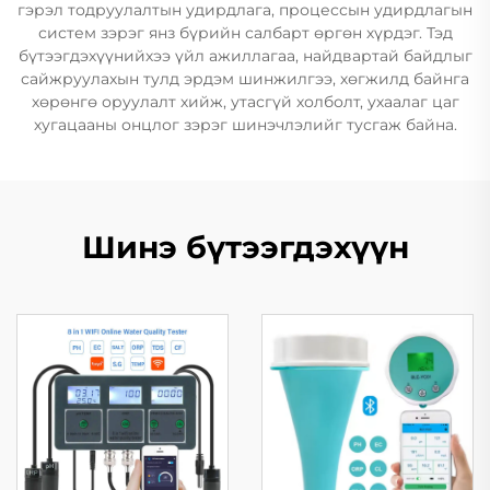
гэрэл тодруулалтын удирдлага, процессын удирдлагын
систем зэрэг янз бүрийн салбарт өргөн хүрдэг. Тэд
бүтээгдэхүүнийхээ үйл ажиллагаа, найдвартай байдлыг
сайжруулахын тулд эрдэм шинжилгээ, хөгжилд байнга
хөрөнгө оруулалт хийж, утасгүй холболт, ухаалаг цаг
хугацааны онцлог зэрэг шинэчлэлийг тусгаж байна.
Шинэ бүтээгдэхүүн