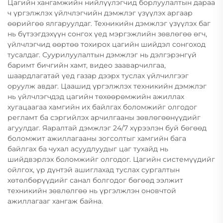
Цагийн хангамжийн нийлүүлэгчид борлуулалтын дараа
ч үргэлжлэх үйлчлэгчийн дэмжлэг үзүүлэх аргаар
өөрийгөө ялгаруулдаг. Техникийн дэмжлэг үзүүлэх баг
нь бүтээгдэхүүн сонгох үед мэргэжлийн зөвлөгөө өгч,
үйлчлэгчид өөртөө тохирох цагийн шийдэл сонгоход
тусалдаг. Суурилуулалтын дэмжлэг нь дэлгэрэнгүй
баримт бичгийн хамт, видео зааварчилгаа,
шаардлагатай үед газар дээрх туслах үйлчилгээг
оруулж авдаг. Цаашид үргэлжлэх техникийн дэмжлэг
нь үйлчлэгчдэд цагийн төхөөрөмжийн ажиллах
хугацаагаа хамгийн их байлгах боломжийг олгодог
регламт ба сэргийлэх арчилгааны зөвлөгөөнүүдийг
агуулдаг. Яаралтай дэмжлэг 24/7 хүрээлэн буй бөгөөд
боломжит ажиллагааны зогсолтыг хамгийн бага
байлгах ба чухал асуудлуудыг цаг тухайд нь
шийдвэрлэх боломжийг олгодог. Цагийн системүүдийг
ойлгох, үр дүнтэй ашиглахад туслах сургалтын
хөтөлбөрүүдийг санал болгодог бөгөөд ээлжит
техникийн зөвлөлгөө нь үргэлжлэн оновчтой
ажиллагааг хангаж байна.