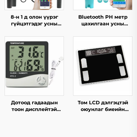
8-н 1 д олон үүрэг
Bluetooth PH метр
гүйцэтгэдэг усны
цахилгаан усны
чанар шалгагч
амьсгалтай бассейнд
зориулсан
Дотоод гадаадын
Том LCD дэлгэцтэй
тоон дисплейтэй
оюунлаг биеийн
термометр мөн
өөхний жинлүүр
харьцангуй чийгшил
хэмжигч