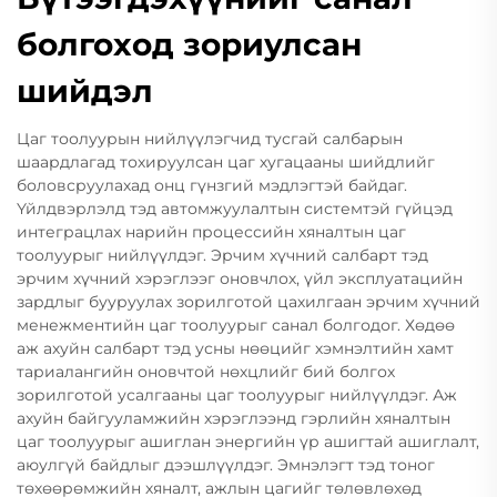
болгоход зориулсан
шийдэл
Цаг тоолуурын нийлүүлэгчид тусгай салбарын
шаардлагад тохируулсан цаг хугацааны шийдлийг
боловсруулахад онц гүнзгий мэдлэгтэй байдаг.
Үйлдвэрлэлд тэд автомжуулалтын системтэй гүйцэд
интеграцлах нарийн процессийн хяналтын цаг
тоолуурыг нийлүүлдэг. Эрчим хүчний салбарт тэд
эрчим хүчний хэрэглээг оновчлох, үйл эксплуатацийн
зардлыг бууруулах зорилготой цахилгаан эрчим хүчний
менежментийн цаг тоолуурыг санал болгодог. Хөдөө
аж ахуйн салбарт тэд усны нөөцийг хэмнэлтийн хамт
тариалангийн оновчтой нөхцлийг бий болгох
зорилготой усалгааны цаг тоолуурыг нийлүүлдэг. Аж
ахуйн байгууламжийн хэрэглээнд гэрлийн хяналтын
цаг тоолуурыг ашиглан энергийн үр ашигтай ашиглалт,
аюулгүй байдлыг дээшлүүлдэг. Эмнэлэгт тэд тоног
төхөөрөмжийн хяналт, ажлын цагийг төлөвлөхөд