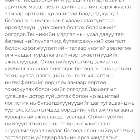
ашиглах, масштабын эдийн засгийг хэрэгжүүлэх
замаар өртгийн үр ашигтай байдалд хүрдэг
бөгөөд энэ нь чанарыг халамжлахгүйгээр
өрсөлдөхүйц үнэ санал болгох боломжийг
олгодог. Техникийн мэдлэг нь чухал давуу тал
бөгөөд нийлүүлэгчид бүтээгдэхүүний сонголт
болон хэрэгжүүлэлтийн талаар үнэтэй зөвлөгөө
өгч чаддаг туршлагатай мэргэжилтнүүдийг
ажиллуулдаг. Олон нийлүүлэгчид захиалгат
үйлчилгээ санал болгодог бөгөөд энэ нь цагийн
тохируулга, дэлгэцийн сонголт, хяналтын
интерфейсийг өөрчлөх замаар өөртөө
тохируулах боломжийг олгодог. Захиалгыг
хугацаан дотор гүйцэтгэх болон үр ашигтай
логистик нь бүтээгдэхүүнүүдийг цаг хугацаанд нь
хүргэж, хэрэглэгчдэд өөрсдийн үйл ажиллагааны
хуваарьтай ажиллахад тусалдаг. Орчин үеийн
нийлүүлэгчид орчин тойрныг хамгаалах
асуудлыг чухалчилдаг бөгөөд олон нийлүүлэгчид
тогтвортой үйлдвэрлэлийн арга хандлагыг