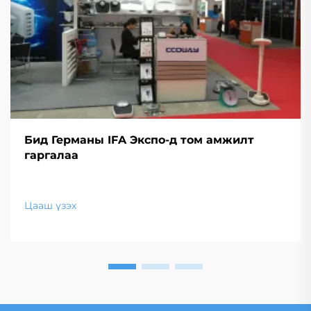
Бид Германы IFA Экспо-д том амжилт
гаргалаа
Цааш үзэх