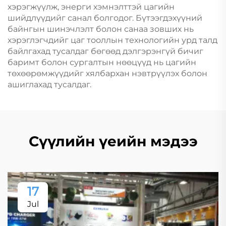
хэрэгжүүлж, энерги хэмнэлттэй цагийн
шийдлүүдийг санал болгодог. Бүтээгдэхүүний
байнгын шинэчлэлт болон санаа зовших нь
хэрэглэгчдийг цаг тооллын технологийн урд талд
байлгахад тусалдаг бөгөөд дэлгэрэнгүй бичиг
баримт болон сургалтын нөөцүүд нь цагийн
төхөөрөмжүүдийг хялбархан нэвтрүүлэх болон
ашиглахад тусалдаг.
Сүүлийн үеийн мэдээ
17
Jul