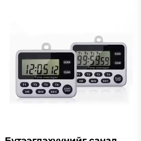
Бүтээгдэхүүнийг санал