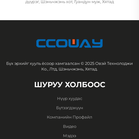
дүүрэг, Шэньчжэнь хот, Гуандун муж, Хятад
Бүх эрхийг хууль ёсоор хамгаалсан © 2025 Овэй Технолоджи
Ко., Лтд, Шэньчжэнь, Хятад.
ШУРУУ ХОЛБООС
Нүүр хуудас
Бүтээгдэхүүн
Компанийн Профайл
Видео
Мэдээ