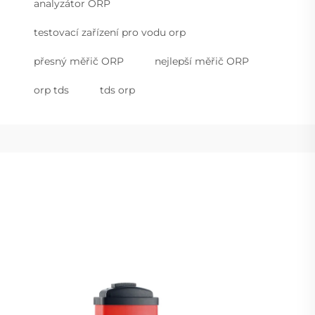
analyzátor ORP
testovací zařízení pro vodu orp
přesný měřič ORP
nejlepší měřič ORP
orp tds
tds orp