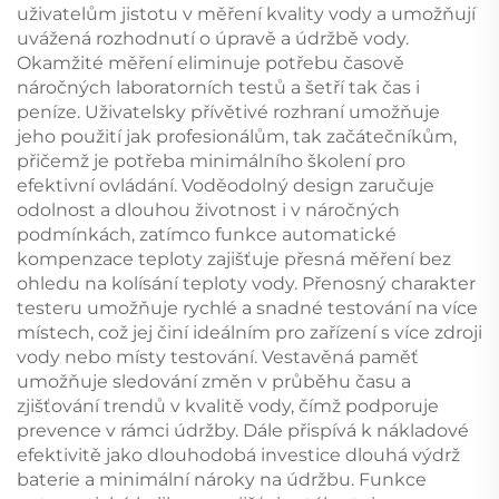
uživatelům jistotu v měření kvality vody a umožňují
uvážená rozhodnutí o úpravě a údržbě vody.
Okamžité měření eliminuje potřebu časově
náročných laboratorních testů a šetří tak čas i
peníze. Uživatelsky přívětivé rozhraní umožňuje
jeho použití jak profesionálům, tak začátečníkům,
přičemž je potřeba minimálního školení pro
efektivní ovládání. Voděodolný design zaručuje
odolnost a dlouhou životnost i v náročných
podmínkách, zatímco funkce automatické
kompenzace teploty zajišťuje přesná měření bez
ohledu na kolísání teploty vody. Přenosný charakter
testeru umožňuje rychlé a snadné testování na více
místech, což jej činí ideálním pro zařízení s více zdroji
vody nebo místy testování. Vestavěná paměť
umožňuje sledování změn v průběhu času a
zjišťování trendů v kvalitě vody, čímž podporuje
prevence v rámci údržby. Dále přispívá k nákladové
efektivitě jako dlouhodobá investice dlouhá výdrž
baterie a minimální nároky na údržbu. Funkce