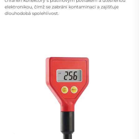
chráněn konektory s platinovým povlakem a utěsněnou
elektronikou, čímž se zabrání kontaminaci a zajišťuje
dlouhodobá spolehlivost.