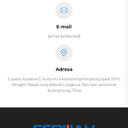
E-mail
[email protected]
Adresa
2. patro, budova C, kulturní a kreativní průmyslový park 1970,
Mingzhi Road, nový distrikt Longhua, Šen-čen, provincie
Kuang-tung, Čína