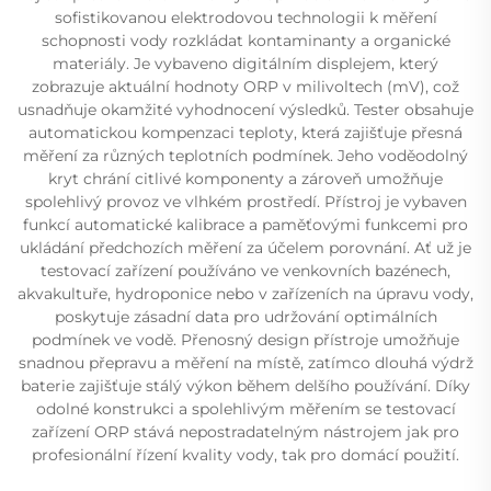
sofistikovanou elektrodovou technologii k měření
schopnosti vody rozkládat kontaminanty a organické
materiály. Je vybaveno digitálním displejem, který
zobrazuje aktuální hodnoty ORP v milivoltech (mV), což
usnadňuje okamžité vyhodnocení výsledků. Tester obsahuje
automatickou kompenzaci teploty, která zajišťuje přesná
měření za různých teplotních podmínek. Jeho voděodolný
kryt chrání citlivé komponenty a zároveň umožňuje
spolehlivý provoz ve vlhkém prostředí. Přístroj je vybaven
funkcí automatické kalibrace a paměťovými funkcemi pro
ukládání předchozích měření za účelem porovnání. Ať už je
testovací zařízení používáno ve venkovních bazénech,
akvakultuře, hydroponice nebo v zařízeních na úpravu vody,
poskytuje zásadní data pro udržování optimálních
podmínek ve vodě. Přenosný design přístroje umožňuje
snadnou přepravu a měření na místě, zatímco dlouhá výdrž
baterie zajišťuje stálý výkon během delšího používání. Díky
odolné konstrukci a spolehlivým měřením se testovací
zařízení ORP stává nepostradatelným nástrojem jak pro
profesionální řízení kvality vody, tak pro domácí použití.