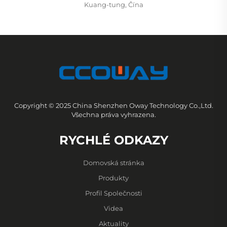
Kuang-tung, Čína
Copyright © 2025 China Shenzhen Oway Technology Co.,Ltd.
Všechna práva vyhrazena.
RYCHLÉ ODKAZY
Domovská stránka
Produkty
Profil Společnosti
Videa
Aktuality