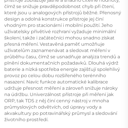
přístroje zobrazuje jasné a snadno čitelné hodnoty,
čímž se snižuje pravděpodobnost chyb při čtení,
které jsou u analogových přístrojů běžné. Přenosný
design a odolná konstrukce přístroje jej činí
vhodným pro stacionární i mobilní použití. Jeho
uživatelsky přívětivé rozhraní vyžaduje minimální
školení, takže i začátečníci mohou snadno získat
přesná měření. Vestavěná paměť umožňuje
uživatelům zaznamenávat a sledovat měření v
průběhu času, čímž se usnadňuje analýza trendů a
plnění dokumentačních požadavků. Dlouhá výdrž
baterie a nízká spotřeba energie zajišťují spolehlivý
provoz po celou dobu rozšířeného terénního
nasazení. Navíc funkce automatické kalibrace
udržuje přesnost měření a zároveň snižuje nároky
na údržbu. Univerzálnost přístroje při měření jak
ORP, tak TDS z něj činí cenný nástroj v mnoha
průmyslových odvětvích, od úpravy vody a
akvakultury po potravinářský průmysl a sledování
životního prostředí.