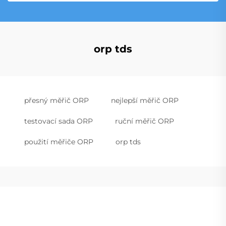
orp tds
přesný měřič ORP
nejlepší měřič ORP
testovací sada ORP
ruční měřič ORP
použití měřiče ORP
orp tds