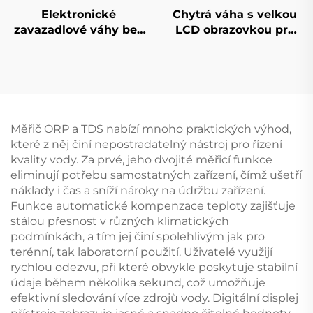
Elektronické
Chytrá váha s velkou
zavazadlové váhy bez
LCD obrazovkou pro
baterií
měření tělesného tuku
Měřič ORP a TDS nabízí mnoho praktických výhod,
které z něj činí nepostradatelný nástroj pro řízení
kvality vody. Za prvé, jeho dvojité měřicí funkce
eliminují potřebu samostatných zařízení, čímž ušetří
náklady i čas a sníží nároky na údržbu zařízení.
Funkce automatické kompenzace teploty zajišťuje
stálou přesnost v různých klimatických
podmínkách, a tím jej činí spolehlivým jak pro
terénní, tak laboratorní použití. Uživatelé využijí
rychlou odezvu, při které obvykle poskytuje stabilní
údaje během několika sekund, což umožňuje
efektivní sledování více zdrojů vody. Digitální displej