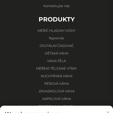
Kontaktujte nás
PRODUKTY
MĚŘIČ HLADINY VODY
Teploměr
DIGITÁLNÍ ČASOVAČ
DĚTSKÁ VÁHA
VÁHA TĚLA
MĚŘENÍ TĚLESNÉ VÝŠKY
KUCHYŇSKÁ VÁHA
PÉROVÁ VÁHA
ZAVAZADLOVÁ VÁHA
KAPSLOVÁ VÁHA
TESTER NA ALKOHOL