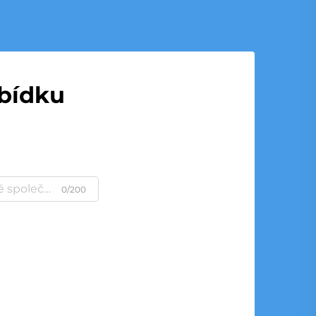
abídku
0/200