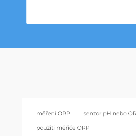
měření ORP
senzor pH nebo O
použití měřiče ORP