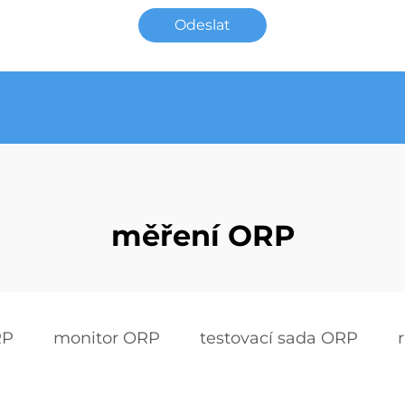
Odeslat
měření ORP
RP
monitor ORP
testovací sada ORP