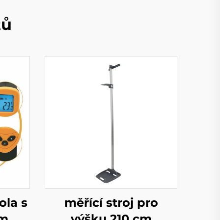
tů
ola s
měřící stroj pro
ým
výšku 210 cm