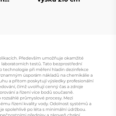
m
plikacích. Především umožňuje okamžité
laboratorních testů. Tato bezprostřední
o technologie při měření hladin dezinfekce
významným úsporám nákladů na chemikálie a
uhu a přitom poskytují výsledky profesionální
ování, čímž uvolňují cenný čas a zdroje
orování a řízení více bodů současně.
 rozsáhlé průmyslové procesy. Mezi
mu řízení kvality vody. Odolnost systémů a
je spolehlivě po léta s minimální údržbou.
zpečnostními předpisy a zároveň chrání