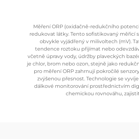
Měření ORP (oxidačně-redukčního potenciá
redukovat látky. Tento sofistikovaný měřicí 
obvykle vyjádřený v milivoltech (mV). 
tendence roztoku přijímat nebo odevzdávat
včetně úpravy vody, údržby plaveckých bazén
je chlor, brom nebo ozon, stejně jako redukčn
pro měření ORP zahrnují pokročilé senzory 
zvýšenou přesnost. Technologie se vyví
dálkové monitorování prostřednictvím dig
chemickou rovnováhu, zajisti