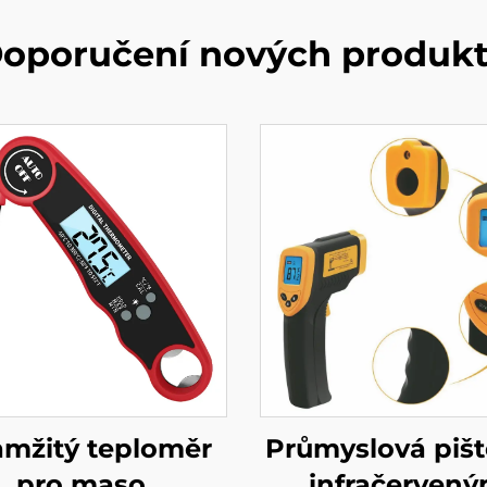
oporučení nových produk
mžitý teploměr
Průmyslová pišt
pro maso
infračerven