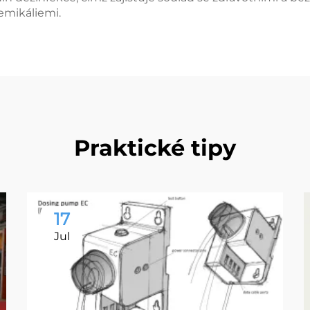
emikáliemi.
Praktické tipy
17
Jul