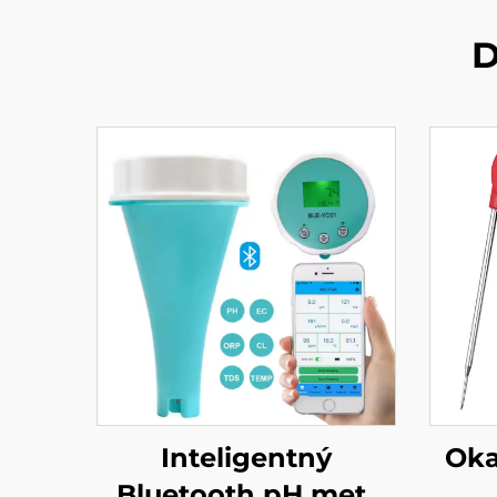
D
Inteligentný
Oka
Bluetooth pH metr