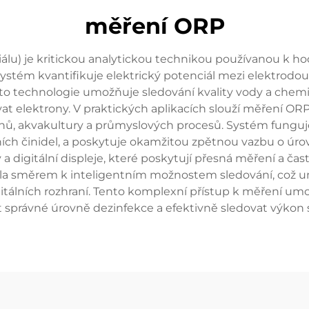
měření ORP
lu) je kritickou analytickou technikou používanou k h
systém kvantifikuje elektrický potenciál mezi elektrodou
Tato technologie umožňuje sledování kvality vody a ch
 elektrony. V praktických aplikacích slouží měření ORP 
ů, akvakultury a průmyslových procesů. Systém funguje 
ích činidel, a poskytuje okamžitou zpětnou vazbu o úrov
a digitální displeje, které poskytují přesná měření a č
jela směrem k inteligentním možnostem sledování, což u
itálních rozhraní. Tento komplexní přístup k měření u
t správné úrovně dezinfekce a efektivně sledovat výkon 