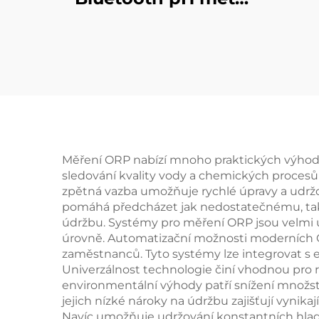
pro bazén
Měření ORP nabízí mnoho praktických výhod,
sledování kvality vody a chemických procesů
zpětná vazba umožňuje rychlé úpravy a udržo
pomáhá předcházet jak nedostatečnému, ta
údržbu. Systémy pro měření ORP jsou velmi už
úrovně. Automatizační možnosti moderních O
zaměstnanců. Tyto systémy lze integrovat s ex
Univerzálnost technologie činí vhodnou pro 
environmentální výhody patří snížení množs
jejich nízké nároky na údržbu zajišťují vyni
Navíc umožňuje udržování konstantních hladi