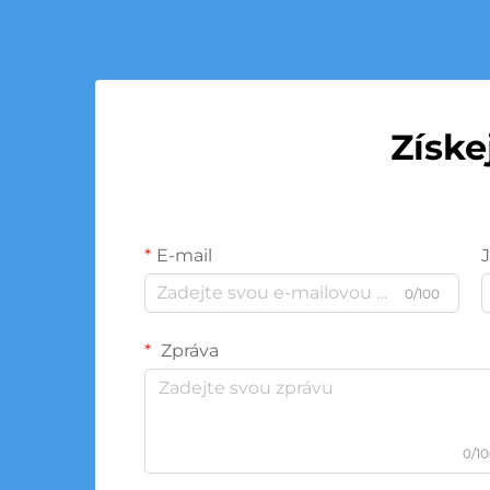
Získe
E-mail
0/100
Zpráva
0/1