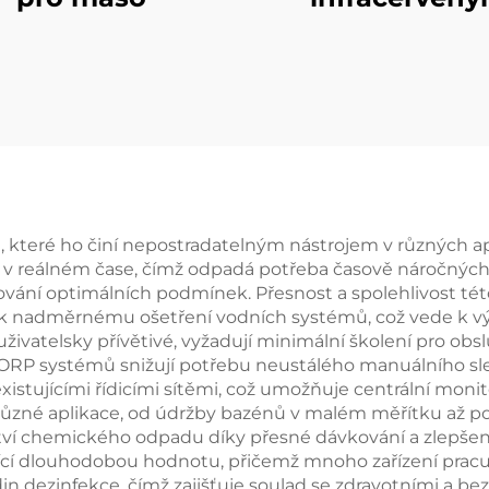
teploměre
 které ho činí nepostradatelným nástrojem v různých a
 v reálném čase, čímž odpadá potřeba časově náročných 
vání optimálních podmínek. Přesnost a spolehlivost tét
k nadměrnému ošetření vodních systémů, což vede k 
ivatelsky přívětivé, vyžadují minimální školení pro obsl
RP systémů snižují potřebu neustálého manuálního sled
istujícími řídicími sítěmi, což umožňuje centrální monit
různé aplikace, od údržby bazénů v malém měřítku až po
tví chemického odpadu díky přesné dávkování a zlepšené
kající dlouhodobou hodnotu, přičemž mnoho zařízení pracu
n dezinfekce, čímž zajišťuje soulad se zdravotními a be