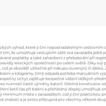
ckých výhod, které ji činí nepostradatelným cestovním 
ím, že umožňuje cestujícím vážit svá zavazadla ještě p
ávané poplatky a také zahanbení z přebalování při regis
i pravidly leteckých společností po celém světě. Díky sv
což je obzvlášť užitečné při nákupu suvenýrů či dárků.
brami a kilogramy, čímž odpadá potřeba manuálních výpo
 bezpečný úchyt zajišťuje bezpečné vážení těžkých předm
bez nutnosti časté výměny baterií. Odolná konstrukce o
ení šetří čas při balení a přehledný displej umožňuje s
inimum místa v zavazadlech, což ji činí praktickou pro pří
ké znalosti a je proto přístupná pro všechny věkové skup