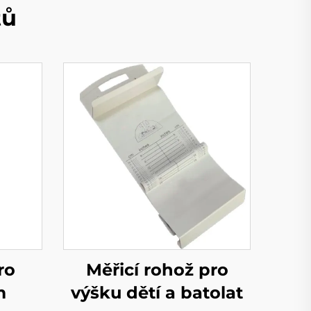
tů
ro
Měřicí rohož pro
m
výšku dětí a batolat