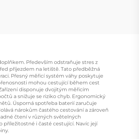
doplňkem. Především odstraňuje stres z
řed příjezdem na letiště. Tato předběžná
traci. Přesný měřicí systém váhy poskytuje
jí přenosnosti mohou cestující během cest
 Zařízení disponuje dvojitým měřicím
čtů a snižuje se riziko chyb. Ergonomický
ětů. Úsporná spotřeba baterií zaručuje
dolává nárokům častého cestování a zároveň
nadné čtení v různých světelných
ležitostné i časté cestující. Navíc její
iny.