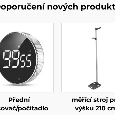
oporučení nových produk
Přední
měřící stroj p
a/Teploměr
sovač/počítadlo
výšku 210 c