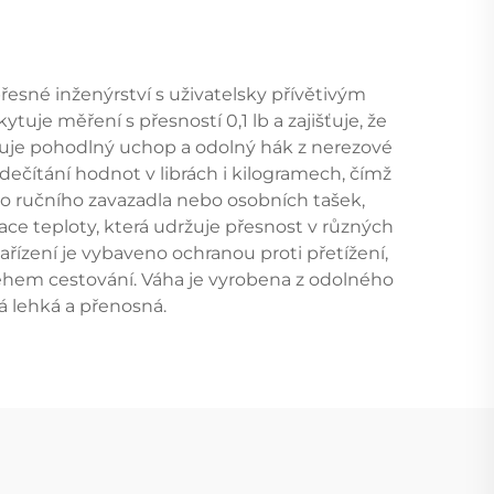
esné inženýrství s uživatelsky přívětivým
tuje měření s přesností 0,1 lb a zajišťuje, že
ňuje pohodlný uchop a odolný hák z nerezové
ečítání hodnot v librách i kilogramech, čímž
o ručního zavazadla nebo osobních tašek,
ce teploty, která udržuje přesnost v různých
řízení je vybaveno ochranou proti přetížení,
 během cestování. Váha je vyrobena z odolného
á lehká a přenosná.