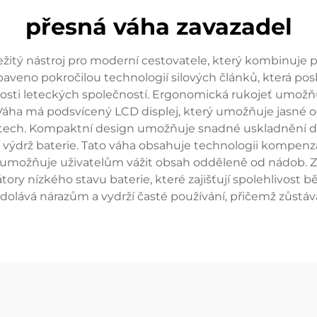
přesná váha zavazadel
žitý nástroj pro moderní cestovatele, který kombinuje př
ybaveno pokročilou technologií silových článků, která posky
osti leteckých společností. Ergonomická rukojeť umož
 Váha má podsvícený LCD displej, který umožňuje jasné od
astech. Kompaktní design umožňuje snadné uskladnění d
výdrž baterie. Tato váha obsahuje technologii kompenza
 umožňuje uživatelům vážit obsah odděleně od nádob. Za
átory nízkého stavu baterie, které zajišťují spolehlivost
odolává nárazům a vydrží časté používání, přičemž zůstáv