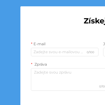
Získe
E-mail
0/100
Zpráva
0/1