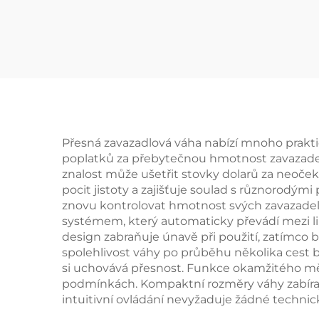
Bluetooth tester
kvality vody
Přesná zavazadlová váha nabízí mnoho prakti
poplatků za přebytečnou hmotnost zavazadel t
znalost může ušetřit stovky dolarů za neoček
pocit jistoty a zajišťuje soulad s různorodým
znovu kontrolovat hmotnost svých zavazadel, 
systémem, který automaticky převádí mezi li
design zabraňuje únavě při použití, zatímco
spolehlivost váhy po průběhu několika cest 
si uchovává přesnost. Funkce okamžitého měř
podmínkách. Kompaktní rozměry váhy zabírají m
intuitivní ovládání nevyžaduje žádné technic