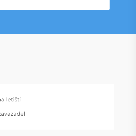
 letišti
zavazadel