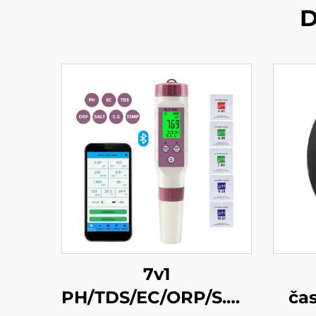
D
7v1
PH/TDS/EC/ORP/S.G./Salinit
ča