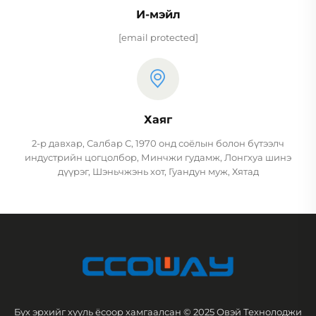
И-мэйл
[email protected]
Хаяг
2-р давхар, Салбар С, 1970 онд соёлын болон бүтээлч
индустрийн цогцолбор, Минчжи гудамж, Лонгхуа шинэ
дүүрэг, Шэньчжэнь хот, Гуандун муж, Хятад
Бүх эрхийг хууль ёсоор хамгаалсан © 2025 Овэй Технолоджи