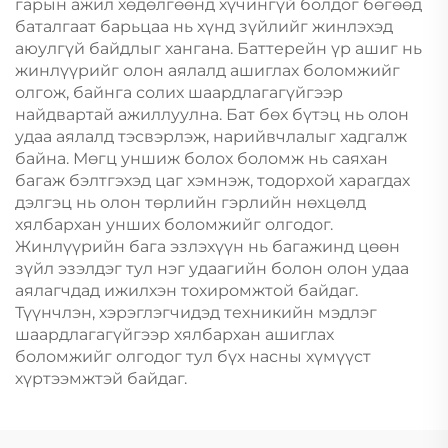
гарын ажил хөдөлгөөнд хүчингүй болдог бөгөөд
баталгаат барьцаа нь хүнд зүйлийг жинлэхэд
аюулгүй байдлыг хангана. Баттерейн үр ашиг нь
жинлүүрийг олон аялалд ашиглах боломжийг
олгож, байнга солих шаардлагагүйгээр
найдвартай ажиллуулна. Бат бөх бүтэц нь олон
удаа аялалд тэсвэрлэж, нарийвчлалыг хадгалж
байна. Мөгц уншиж болох боломж нь саяхан
багаж бэлтгэхэд цаг хэмнэж, тодорхой харагдах
дэлгэц нь олон төрлийн гэрлийн нөхцөлд
хялбархан унших боломжийг олгодог.
Жинлүүрийн бага эзлэхүүн нь багажинд цөөн
зүйл эзэлдэг тул нэг удаагийн болон олон удаа
аялагчдад ижилхэн тохиромжтой байдаг.
Түүнчлэн, хэрэглэгчидэд техникийн мэдлэг
шаардлагагүйгээр хялбархан ашиглах
боломжийг олгодог тул бүх насны хүмүүст
хүртээмжтэй байдаг.