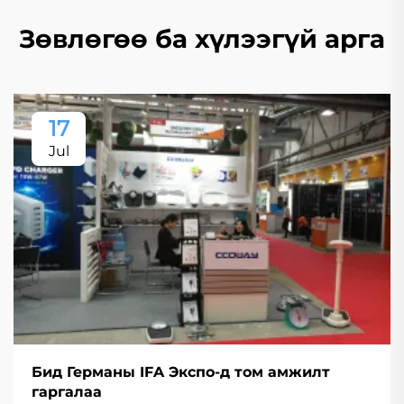
Зөвлөгөө ба хүлээгүй арга
17
Jul
Бид Германы IFA Экспо-д том амжилт
гаргалаа