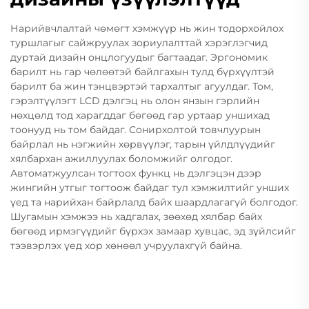
Нарийвчлалтай чөмөгт хэмжүүр нь жин тодорхойлох
туршлагыг сайжруулах зориулалттай хэрэглэгчид
дуртай дизайн онцлогуудыг багтаадаг. Эргономик
барилт нь гар чөлөөтэй байлгахын тулд бүрхүүлтэй
барилт ба жин тэнцвэртэй тархалтыг агуулдаг. Том,
гэрэлтүүлэгт LCD дэлгэц нь олон янзын гэрлийн
нөхцөлд тод харагддаг бөгөөд гар уртаар уншихад
тоонууд нь том байдаг. Сонирхолтой товчлуурын
байрлал нь нэгжийн хөрвүүлэг, тарын үйлдлүүдийг
хялбархан ажиллуулах боломжийг олгодог.
Автоматжуулсан тогтоох функц нь дэлгэцэн дээр
жингийн утгыг тогтоож байдаг тул хэмжилтийг унших
үед та нарийхан байрлалд байх шаардлагагүй болгодог.
Шугамын хэмжээ нь хадгалах, зөөхөд хялбар байх
бөгөөд ирмэгүүдийг бүрхэх замаар хувцас, эд зүйлсийг
тээвэрлэх үед хор хөнөөл учруулахгүй байна.