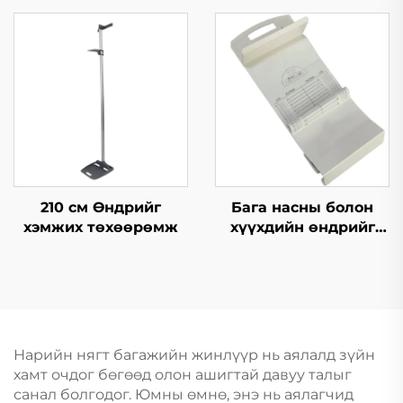
Bluetooth усны чанар
шалгагч
210 см Өндрийг
Бага насны болон
хэмжих төхөөрөмж
хүүхдийн өндрийг
хэмжих мат
Нарийн нягт багажийн жинлүүр нь аялалд зүйн
хамт очдог бөгөөд олон ашигтай давуу талыг
санал болгодог. Юмны өмнө, энэ нь аялагчид