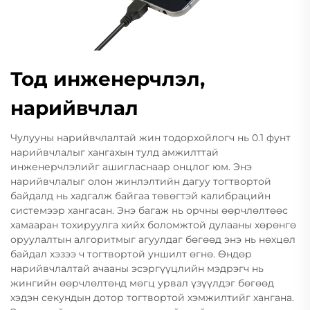
Тод инженерчлэл,
нарийвчлал
Чулууны нарийвчлалтай жин тодорхойлогч нь 0.1 фунт
нарийвчлалыг хангахын тулд амжилттай
инженерчлэлийг ашигласнаар онцлог юм. Энэ
нарийвчлалыг олон жинлэлтийн дагуу тогтвортой
байдалд нь хадгалж байгаа төвөгтэй калибрацийн
системээр хангасан. Энэ багаж нь орчны өөрчлөлтөөс
хамааран тохируулга хийх боломжтой дулааны хөрөнгө
оруулалтын алгоритмыг агуулдаг бөгөөд энэ нь нөхцөл
байдал хэзээ ч тогтвортой уншилт өгнө. Өндөр
нарийвчлалтай ачааны эсэргүүцлийн мэдрэгч нь
жингийн өөрчлөлтөнд мөгц урвал үзүүлдэг бөгөөд
хэдэн секундын дотор тогтвортой хэмжилтийг хангана.