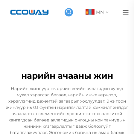
MN
нарийн ачааны жин
Нарийн жинлүүр нь орчин үеийн аялагчдын хувьд
чухал хэрэгсэл бөгөөд нарийн инженерчлэл,
хэрэглэгчид дөхөмтэй загварыг хослуулдаг. Энэ тоон
жинлүүр нь 0.1 фунтын нарийвчлалтай хэмжилт хийдэг
ачаалалтын элементийн дэвшилтэт технологитой
хангагдсан бөгөөд аялагчдын онгоцны компаниудын
жинийн хязгаарлалтыг давж болохгүйг
баталгаажуулдаг. Эргономик барьца нь амар барьж