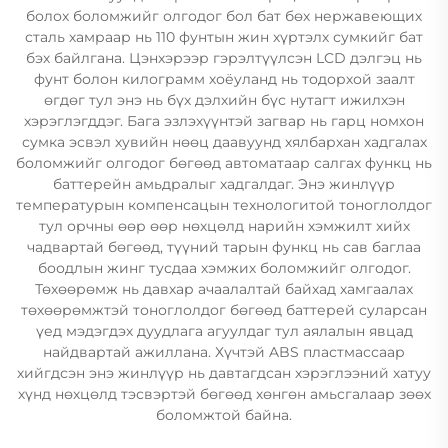
болох боломжийг олгодог бол бат бөх нержавеющих
сталь хамраар нь 110 фунтын жин хүртэлх сумкийг бат
бэх байлгана. Цэнхэрээр гэрэлтүүлсэн LCD дэлгэц нь
фунт болон килограмм хоёуланд нь тодорхой заалт
өгдөг тул энэ нь бүх дэлхийн бүс нутагт ижилхэн
хэрэглэгддэг. Бага эзлэхүүнтэй загвар нь гарц номхон
сумка эсвэл хувийн нөөц даавуунд хялбархан хадгалах
боломжийг олгодог бөгөөд автоматаар салгах функц нь
баттерейн амьдралыг хадгалдаг. Энэ жинлүүр
температурын компенсацын технологитой тоноглолдог
тул орчны өөр өөр нөхцөлд нарийн хэмжилт хийх
чадвартай бөгөөд, түүний тарын функц нь сав баглаа
боодлын жинг тусдаа хэмжих боломжийг олгодог.
Төхөөрөмж нь давхар ачаалалтай байхад хамгаалах
төхөөрөмжтэй тоноглолдог бөгөөд баттерей суларсан
үед мэдэгдэх дуудлага агуулдаг тул аялалын явцад
найдвартай ажиллана. Хүчтэй ABS пластмассаар
хийгдсэн энэ жинлүүр нь давтагдсан хэрэглээний хатуу
хүнд нөхцөлд тэсвэртэй бөгөөд хөнгөн амьсгалаар зөөх
боломжтой байна.