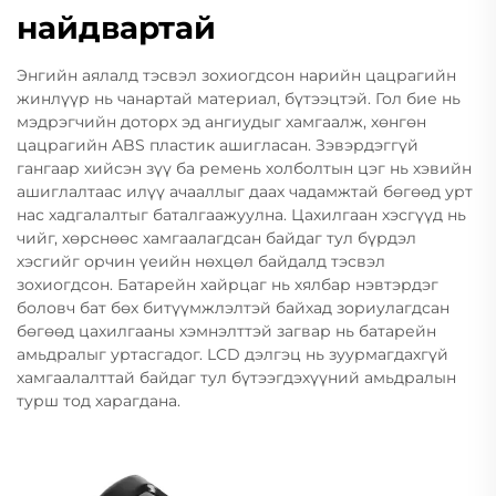
найдвартай
Энгийн аялалд тэсвэл зохиогдсон нарийн цацрагийн
жинлүүр нь чанартай материал, бүтээцтэй. Гол бие нь
мэдрэгчийн доторх эд ангиудыг хамгаалж, хөнгөн
цацрагийн ABS пластик ашигласан. Зэвэрдэггүй
гангаар хийсэн зүү ба ремень холболтын цэг нь хэвийн
ашиглалтаас илүү ачааллыг даах чадамжтай бөгөөд урт
нас хадгалалтыг баталгаажуулна. Цахилгаан хэсгүүд нь
чийг, хөрснөөс хамгаалагдсан байдаг тул бүрдэл
хэсгийг орчин үеийн нөхцөл байдалд тэсвэл
зохиогдсон. Батарейн хайрцаг нь хялбар нэвтэрдэг
боловч бат бөх битүүмжлэлтэй байхад зориулагдсан
бөгөөд цахилгааны хэмнэлттэй загвар нь батарейн
амьдралыг уртасгадог. LCD дэлгэц нь зуурмагдахгүй
хамгаалалттай байдаг тул бүтээгдэхүүний амьдралын
турш тод харагдана.