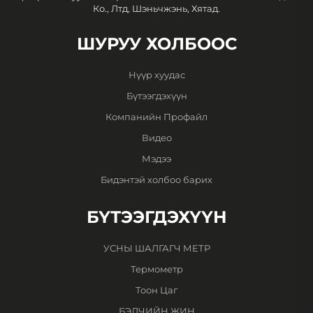
Ко., Лтд, Шэньчжэнь, Хятад.
ШУРУУ ХОЛБООС
Нүүр хуудас
Бүтээгдэхүүн
Компанийн Профайл
Видео
Мэдээ
Бидэнтэй холбоо барих
БҮТЭЭГДЭХҮҮН
УСНЫ ШАЛГАГЧ МЕТР
Термометр
Тоон Цаг
БЭЛЧИЙН ЖИН