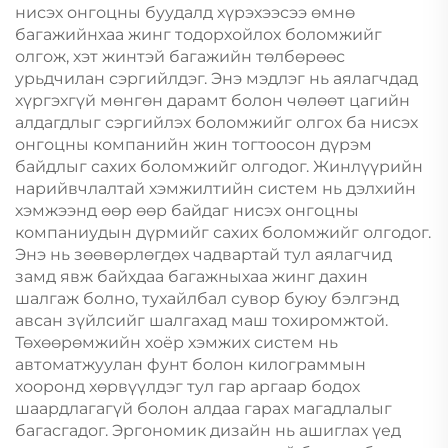
нисэх онгоцны буудалд хүрэхээсээ өмнө
багажийнхаа жинг тодорхойлох боломжийг
олгож, хэт жинтэй багажийн төлбөрөөс
урьдчилан сэргийлдэг. Энэ мэдлэг нь аялагчдад
хүргэхгүй мөнгөн дарамт болон чөлөөт цагийн
алдагдлыг сэргийлэх боломжийг олгох ба нисэх
онгоцны компанийн жин тогтоосон дүрэм
байдлыг сахих боломжийг олгодог. Жинлүүрийн
нарийвчлалтай хэмжилтийн систем нь дэлхийн
хэмжээнд өөр өөр байдаг нисэх онгоцны
компаниудын дүрмийг сахих боломжийг олгодог.
Энэ нь зөөвөрлөгдөх чадвартай тул аялагчид
замд явж байхдаа багажныхаа жинг дахин
шалгаж болно, тухайлбал сувор буюу бэлгэнд
авсан зүйлсийг шалгахад маш тохиромжтой.
Төхөөрөмжийн хоёр хэмжих систем нь
автоматжуулан фунт болон килограммын
хооронд хөрвүүлдэг тул гар аргаар бодох
шаардлагагүй болон алдаа гарах магадлалыг
багасгадог. Эргономик дизайн нь ашиглах үед