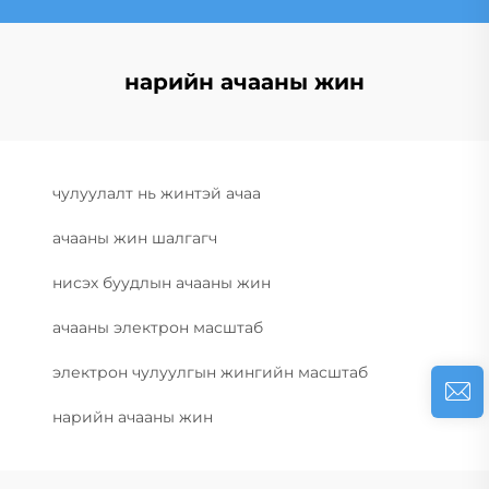
нарийн ачааны жин
чулуулалт нь жинтэй ачаа
ачааны жин шалгагч
нисэх буудлын ачааны жин
ачааны электрон масштаб
электрон чулуулгын жингийн масштаб
нарийн ачааны жин