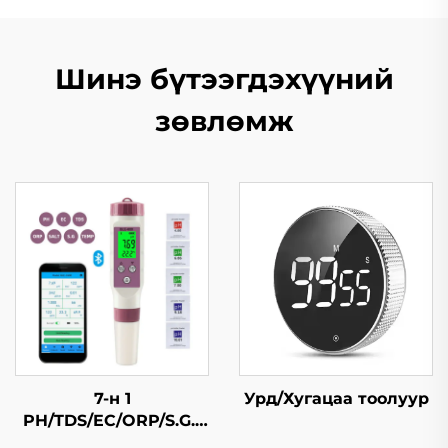
Шинэ бүтээгдэхүүний
зөвлөмж
7-н 1
Урд/Хугацаа тоолуур
PH/TDS/EC/ORP/S.G./
Давсжилт/Темп