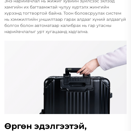
Энэ нарийвчлал нь жижиг хувийн зүйлсээс эхлээд
хамгийн их багтаамжтай чулуу хүртэлх жингийн
хүрээнд тогтвортой байна. Тоон боловсруулах систем
нь хэмжилтийн уншилтаар гарах алдааг хүний алдаагүй
болгох болон автоматаар калибрах нь гар утасны
нарийвчлалыг урт хугацаанд хадгална.
Өргөн эдэлгээтэй,