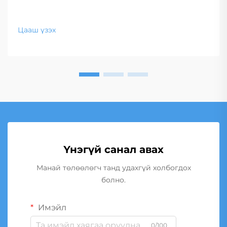
Цааш үзэх
Үнэгүй санал авах
Манай төлөөлөгч танд удахгүй холбогдох
болно.
Имэйл
0/100