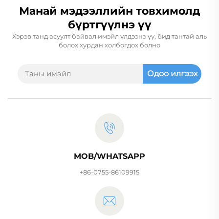
Манай мэдээллийн товхимолд
бүртгүүлнэ үү
Хэрэв танд асуулт байвал имэйл үлдээнэ үү, бид тантай аль
болох хурдан холбогдох болно
Одоо илгээх
MOB/WHATSAPP
+86-0755-86109915