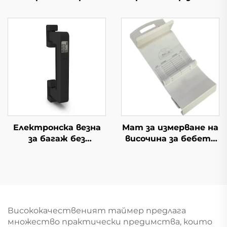
хигрометър за
вътрешно и външно
използване с дисплей
Електронска везна
Мат за измерване на
за багаж без
височина за бебета
батерии
и деца
Висококачественият таймер предлага
множество практически предимства, които