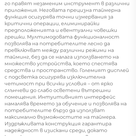
го правят незаменим инструмент в различни
приложения. Неговата прецизна таймерна
функция осигурява точни измервания за
критични операции, елиминирайки
предположенията и евентуални човешки
грешки. Мултимодовата функционалност
позволява на потребителите лесно да
превключват между различни режими на
тайминг, без да се налага използването на
множество устройства, което спестява
средства и пространство. Големият дисплей
с подсветка осигурява изключителна
четимост при всички условия – от ярко
слънчеви до слабо осветени вътрешни
помещения. Интуитивният интерфейс
намалява времето за обучение и позволява на
потребителите бързо да използват
максимално възможностите на таймера.
Издръжливата конструкция гарантира
надеждност в изискани среди, докато