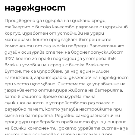
надеждност
Произведено да издържа на изискани среди,
таймерът с високо качество разполага с издръжлив
корпус, изработен от устойчиви на удари
материали, които предпазват вътрешните
компоненти от физически повреди. Запечатаният
дизайн осигурява степен на водонепропускливост
IPX7, което го прави подходящ за употреба във
влажни условия или среди с висока влажност.
Бутоните са изпробвани за над един милион
натискания, гарантирайки дългосрочна надеждност
при често използване. Системата за управление на
захранването оптимизира живота на батерията,
като в същото време осигурява пълна
функционалност, а устройството разполага с
резервно памет, която запазва настройките при
смяна на батерията. Редовни самодиагностични
процедури проверяват правилното функциониране
на всички компоненти, докато здравата система за
монтиране осигурява сигурна инсталация при