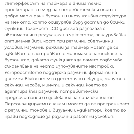
Интерфейсът на таймера е внимателно
проектиран с оглед на потребителския опит, с
добре маркирани бутони и интуитивна структура
на менюто, която осигурява бърз достъп до всички
функции. Големият LCD дисплей разполага с
автоматична регулация на яркостта, осигурявайки
оптимална видимост при различни светлинни
условия. Различни режими за таймер могат да се
извикват и настройват с минимално натискане на
бутоните, докато функцията за памет позволява
съхраняване на често използваните настройки.
Устройството поддържа различни формати на
дисплея, включително десетични секунди, минути и
секунди, часове, минути и секунди, което го
адаптира към различни потребителски
предпочитания и изисквания на приложението.
Персонализируеми сигнали могат да се програмират
с различни тонове и визуални индикатори, което го
прави подходящо за различни работни условия.