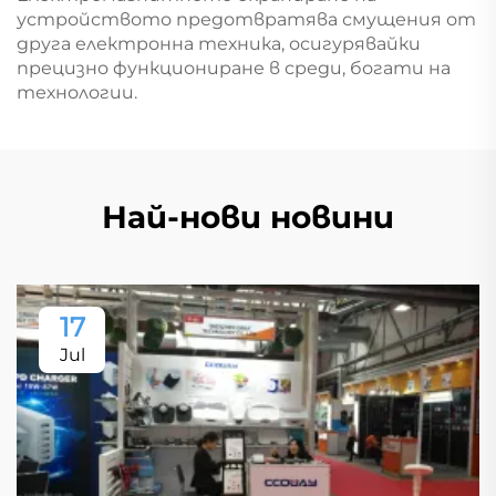
устройството предотвратява смущения от
друга електронна техника, осигурявайки
прецизно функциониране в среди, богати на
технологии.
Най-нови новини
17
Jul