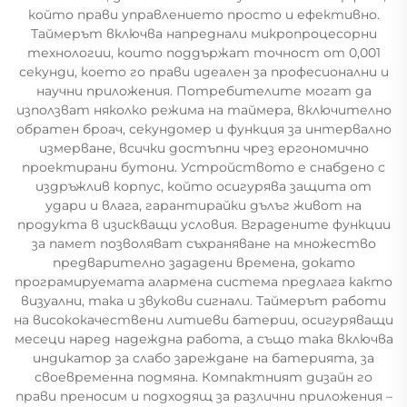
който прави управлението просто и ефективно.
Таймерът включва напреднали микропроцесорни
технологии, които поддържат точност от 0,001
секунди, което го прави идеален за професионални и
научни приложения. Потребителите могат да
използват няколко режима на таймера, включително
обратен броач, секундомер и функция за интервално
измерване, всички достъпни чрез ергономично
проектирани бутони. Устройството е снабдено с
издръжлив корпус, който осигурява защита от
удари и влага, гарантирайки дълъг живот на
продукта в изискващи условия. Вградените функции
за памет позволяват съхраняване на множество
предварително зададени времена, докато
програмируемата алармена система предлага както
визуални, така и звукови сигнали. Таймерът работи
на висококачествени литиеви батерии, осигуряващи
месеци наред надеждна работа, а също така включва
индикатор за слабо зареждане на батерията, за
своевременна подмяна. Компактният дизайн го
прави преносим и подходящ за различни приложения –