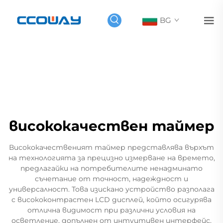
BG
висококачествен таймер
Висококачественият таймер представлява върхът
на технологията за прецизно измерване на времето,
предлагайки на потребителите ненадминато
съчетание от точност, надеждност и
универсалност. Това изискано устройство разполага
с висококонтрастен LCD дисплей, който осигурява
отлична видимост при различни условия на
осветление, допълнен от интуитивен интерфейс,