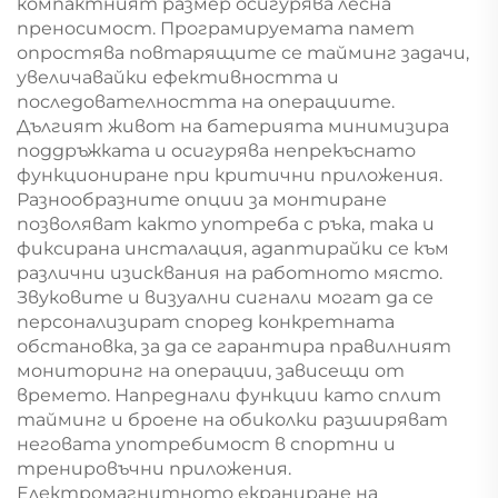
компактният размер осигурява лесна
преносимост. Програмируемата памет
опростява повтарящите се тайминг задачи,
увеличавайки ефективността и
последователността на операциите.
Дългият живот на батерията минимизира
поддръжката и осигурява непрекъснато
функциониране при критични приложения.
Разнообразните опции за монтиране
позволяват както употреба с ръка, така и
фиксирана инсталация, адаптирайки се към
различни изисквания на работното място.
Звуковите и визуални сигнали могат да се
персонализират според конкретната
обстановка, за да се гарантира правилният
мониторинг на операции, зависещи от
времето. Напреднали функции като сплит
тайминг и броене на обиколки разширяват
неговата употребимост в спортни и
тренировъчни приложения.
Електромагнитното екраниране на