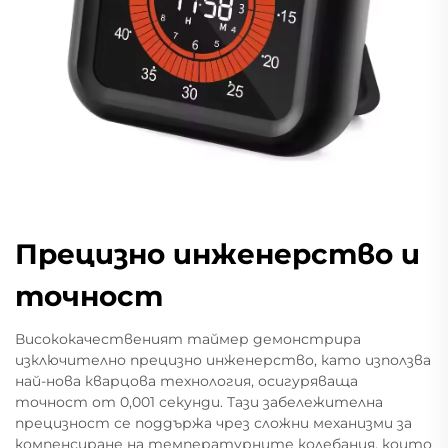
Прецизно инженерство и
точност
Висококачественият таймер демонстрира
изключително прецизно инженерство, като използва
най-нова кварцова технология, осигуряваща
точност от 0,001 секунди. Тази забележителна
прецизност се поддържа чрез сложни механизми за
компенсиране на температурните колебания, които