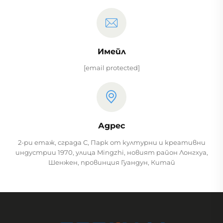
Имейл
[email protected]
Адрес
2-ри етаж, сграда C, Парк от културни и креативни
индустрии 1970, улица Mingzhi, новият район Лонгхуа,
Шенжен, провинция Гуандун, Китай