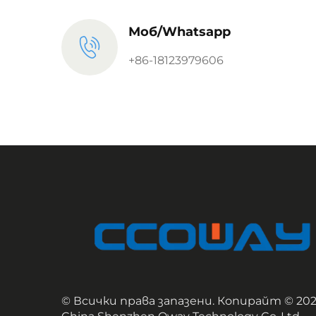
Моб/Whatsapp
+86-18123979606
© Всички права запазени. Копирайт © 20