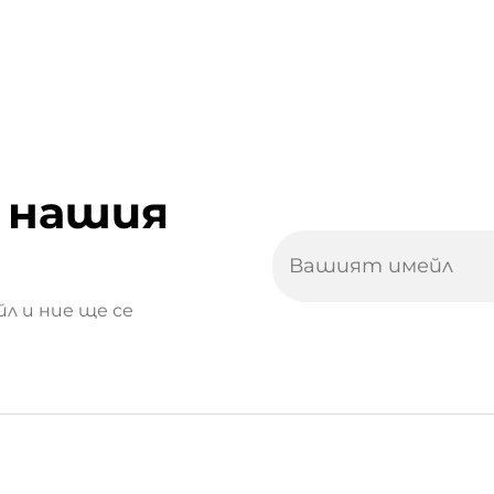
 нашия
л и ние ще се