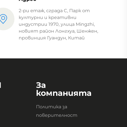
2-ри етаж, сграда C, Парк от
културни и креативни
индустрии 1970, улица Mingzhi,
новият район Лонгхуа, Шенжен,
провинция Гуандун, Китай
И
За
компанията
Политика за
поверителност