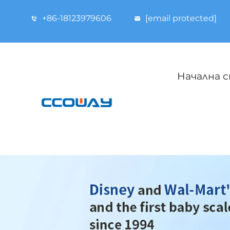
+86-18123979606
[email protected]
Начална 