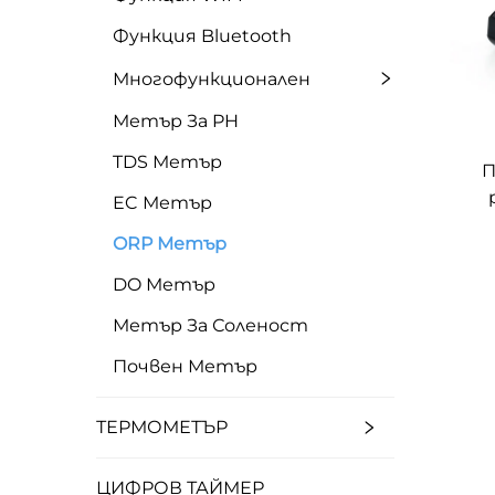
Функция Bluetooth
Многофункционален
Метър За PH
TDS Метър
П
EC Метър
т
ORP Метър
DO Метър
Метър За Соленост
Почвен Метър
ТЕРМОМЕТЪР
ЦИФРОВ ТАЙМЕР