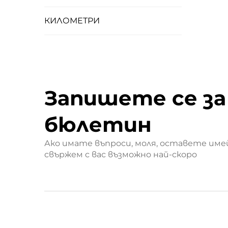
КИЛОМЕТРИ
Запишете се за
бюлетин
Ако имате въпроси, моля, оставете имей
свържем с вас възможно най-скоро