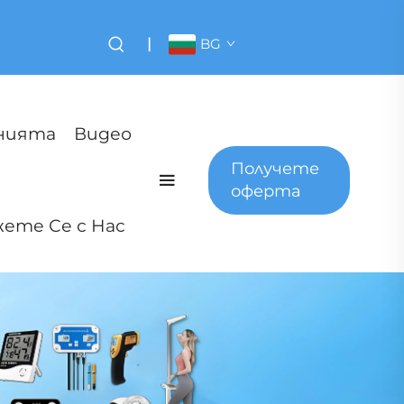
|
BG
нията
Видео
Получете
оферта
ете Се с Нас