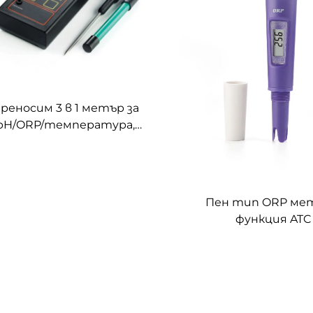
реносим 3 в 1 метър за
pH/ORP/температура,
естер за качество на
водата
Пен тип ORP мет
функция ATC