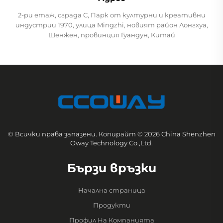
2-ри етаж, сграда C, Парк от културни и креативни
индустрии 1970, улица Mingzhi, новият район Лонгхуа,
Шенжен, провинция Гуандун, Китай
© Всички права запазени. Копирайт © 2026 China Shenzhen
Oway Technology Co.,Ltd.
Бързи връзки
Начална страница
Продукти
Профил На Компанията