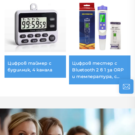
Цифров таймер с
Цифров тестер с
будилник, 4 канала
Bluetooth 2 в 1 за ORP
и температура, с
тестер за качество
на вода и
интелектуално
приложение