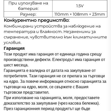
При използване на
1.5V
батерия:
Размер:
110mm × 108mm × 23mm
Конкурентно предимство:
Комбинирани устройства за наблюдение на
температура и влажност. Незаменими за
съхранение, чувствително към климатичните
условия.
Гаранция
Този продукт има гаранция от единица година срещу
производствени дефекти. Електродът има гаранция от
шест месеца.
Гаранцията е валидна от датата на закупуване от
потребителя. Тази гаранция не се прилага за търговци
на едро. За повече информация относно гаранцията за
търговци на едро, моля, се свържете с Вашия
търговски представител.
При използване на гаранцията, моля, предоставете
доказателство за закупуване (чрез касова бележка).
През гаранционния период продуктът ще бъде