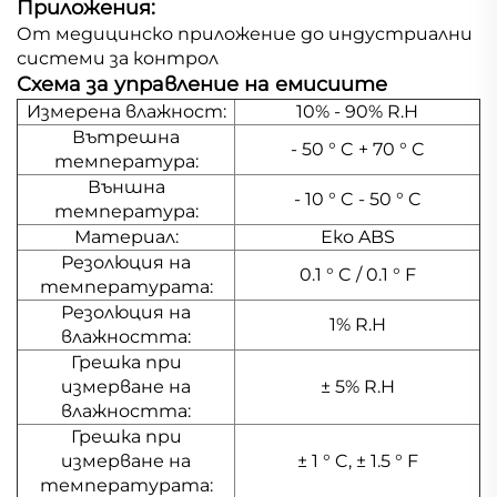
Приложения:
От медицинско приложение до индустриални
системи за контрол
Схема за управление на емисиите
Измерена влажност:
10% - 90% R.H
Вътрешна
- 50 ° C + 70 ° C
температура:
Външна
- 10 ° C - 50 ° C
температура:
Материал:
Еко ABS
Резолюция на
0.1 ° C / 0.1 ° F
температурата:
Резолюция на
1% R.H
влажността:
Грешка при
измерване на
± 5% R.H
влажността:
Грешка при
измерване на
± 1 ° C, ± 1.5 ° F
температурата: