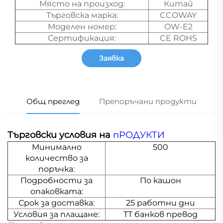
Място на произход:
Китай
Търговска марка:
CCOWAY
Моделен номер:
OW-E2
Сертификация:
CE ROHS
Заявка
Общ преглед
Препоръчани продукти
Търговски условия на
пРОДУКТИ
Минимално
500
количество за
поръчка:
Подробности за
По кашон
опаковката:
Срок за доставка:
25 работни дни
Условия за плащане:
TT банков превод