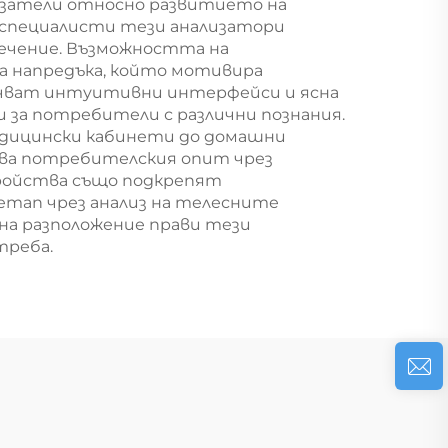
казатели относно развитието на
 специалисти тези анализатори
лечение. Възможността на
за напредъка, който мотивира
ючват интуитивни интерфейси и ясна
 за потребители с различни познания.
медицински кабинети до домашни
ва потребителския опит чрез
тройства също подкрепят
тап чрез анализ на телесните
на разположение прави тези
треба.