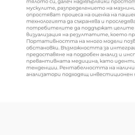
тялото си, далеч надхвърляйки просто
мускулите, разпределението на мазнин
опростяват процеса на оценка на пацие
технологията да съхранява и проследяв
потребителите да поддържат целите с
визуализация на резултатите, което пр
Портативността на много модели позво
обстановки. Възможността за интегра
предоставяне на подробен анализ и инс
превантивната медицина, като идентиф
тенденции. Рентабелността на наличие
анализатори подходящ инвестиционен из