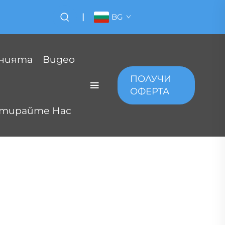
|
BG
анията
Видео
ПОЛУЧИ
ОФЕРТА
тирайте Нас