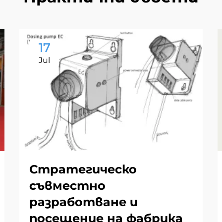
17
Jul
Стратегическо
съвместно
разработване и
посещение на фабрика