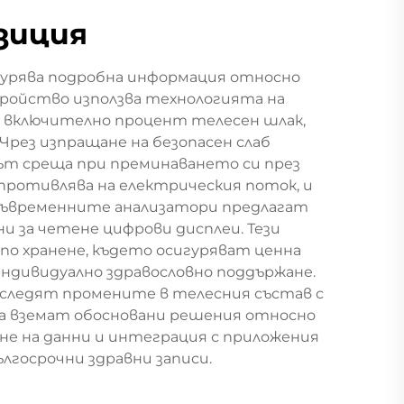
зиция
гурява подробна информация относно
ройство използва технологията на
и, включително процент телесен шлак,
Чрез изпращане на безопасен слаб
ът среща при преминаването си през
ъпротивлява на електрическия поток, и
 Съвременните анализатори предлагат
и за четене цифрови дисплеи. Тези
по хранене, където осигуряват ценна
индивидуално здравословно поддържане.
 следят промените в телесния състав с
да вземат обосновани решения относно
не на данни и интеграция с приложения
ългосрочни здравни записи.