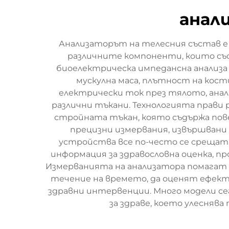
анал
Анализаторът на телесния състав е
различните компоненти, които съ
биоелектрическа импедансна анализа 
мускулна маса, плътност на кост
електрически ток през тялото, ана
различни тъкани. Технологията прави 
стройната тъкан, която съдържа пов
прецизни измервания, извършвани 
устройства все по-често се срещат 
информация за здравословна оценка, п
Измерванията на анализатора помагат 
течение на времето, да оценят ефект
здравни интервенции. Много модели се
за здраве, което улеснява