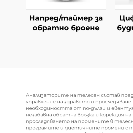
Напред/таймер за
Ци
обратно броене
буд
Анализаторите на телесен състав пре
управление на здравето и проследяване
необходимостта от по-дълги и евенту
незабавна обратна връзка и корекция 
проследяването на промените в телес
програмите и диетичните промени с п