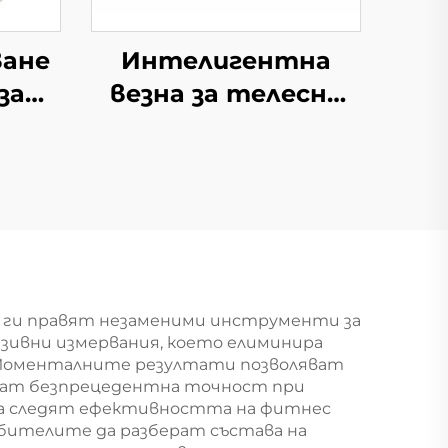
ване
Интелигентна
за
везна за телесни
ца
мазнини с голям
LCD екран
 ги правят незаменими инструменти за
азивни измервания, което елиминира
 Моменталните резултати позволяват
яват безпрецедентна точност при
да следят ефективността на фитнес
бителите да разберат състава на