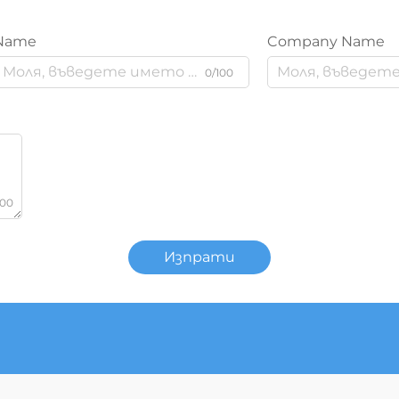
Name
Company Name
0/100
000
Изпрати