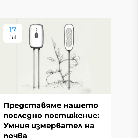
17
Jul
Представяме нашето
последно постижение:
Умния измервател на
почва