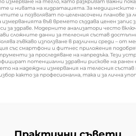
то измерване на тегло, като разкриват важни по
ите и нивата на хидратацията. За медицинските
нтите и позволяват по-целенасочени планове за 
а измерванията във времето създава ценен запис 
и за здраве. Модерните анализатори често вкл
ави сложните данни за телесния състав достъпни
лява гъвкаво използване в различни среди – от 
ция със смартфони и фитнес приложения подобря
трументи за проследяване на напредъка. Тези ус
ицират потенциални здравни рискове на ранен е
то на надеждни измервания на телесния състав 
бор както за професионална, така и за лична упо
Практични съвети