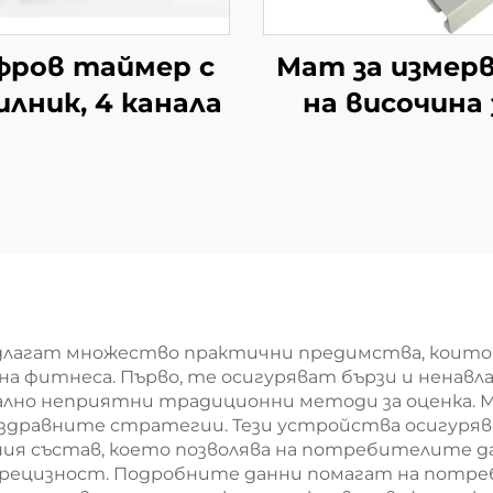
фров таймер с
Мат за измер
илник, 4 канала
на височина 
бебета и де
длагат множество практични предимства, които
 на фитнеса. Първо, те осигуряват бързи и ненавл
ално неприятни традиционни методи за оценка.
на здравните стратегии. Тези устройства осигур
ния състав, което позволява на потребителите 
рецизност. Подробните данни помагат на потре