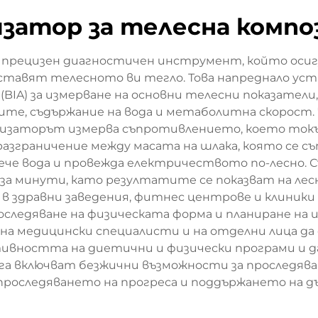
изатор за телесна компо
 прецизен диагностичен инструмент, който оси
ставят телесното ви тегло. Това напреднало уст
(BIA) за измерване на основни телесни показател
ите, съдържание на вода и метаболитна скорост. 
лизаторът измерва съпротивлението, което ток
разграничение между масата на шлака, която се с
ече вода и провежда електричеството по-лесно.
за минути, като резултатите се показват на лесн
в здравни заведения, фитнес центрове и клиники 
роследяване на физическата форма и планиране на 
на медицински специалисти и на отделни лица да
ивността на диетични и физически програми и 
га включват безжични възможности за проследява
 проследяването на прогреса и поддържането на д