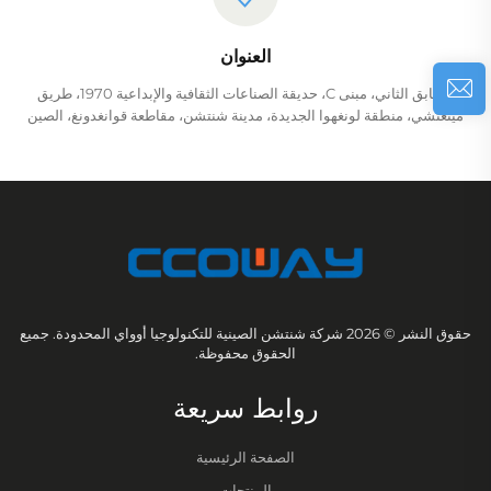
العنوان
الطابق الثاني، مبنى C، حديقة الصناعات الثقافية والإبداعية 1970، طريق
مينغتشي، منطقة لونغهوا الجديدة، مدينة شنتشن، مقاطعة قوانغدونغ، الصين
حقوق النشر © 2026 شركة شنتشن الصينية للتكنولوجيا أوواي المحدودة. جميع
الحقوق محفوظة.
روابط سريعة
الصفحة الرئيسية
المنتجات