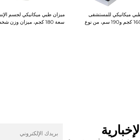
بي ميكانيكي للمستشفى
ميزان طبي ميكانيكي لجسم الإن
للبالغين 160 كجم و190 سم، من نوع
سعة 180 كجم، ميزان وزن ش
ري، لميزان الوزن والطول
مع عرض دائري، يقيس الطول
 جهاز قياس الطول
والتوازن الجسدي
إخبارية