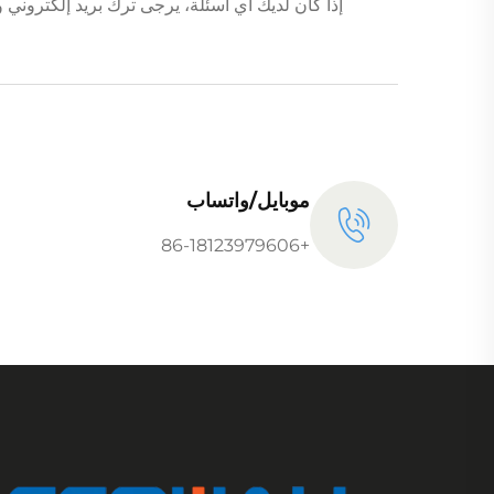
إذا كان لديك أي أسئلة، يرجى ترك بريد إلكترو
موبايل/واتساب
+86-18123979606