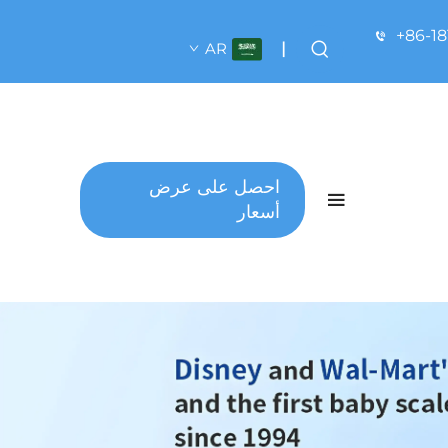
+86-1
AR
|
احصل على عرض
أسعار