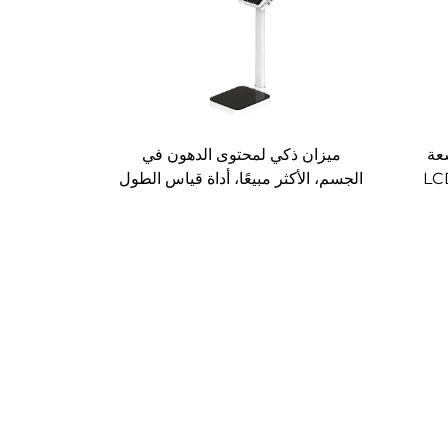
عة
ميزان ذكي لمحتوى الدهون في
/ 212 سم مع شاشة LCD
الجسم، الأكثر مبيعًا، أداة قياس الطول
لمعرفة مؤشر كتلة الجسم (BMI)،
بالموجات فوق الصوتية، ميزان وزن
بسعة 200 كجم