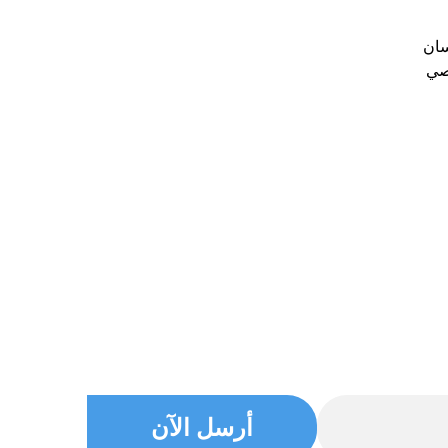
سان
خصي
أرسل الآن