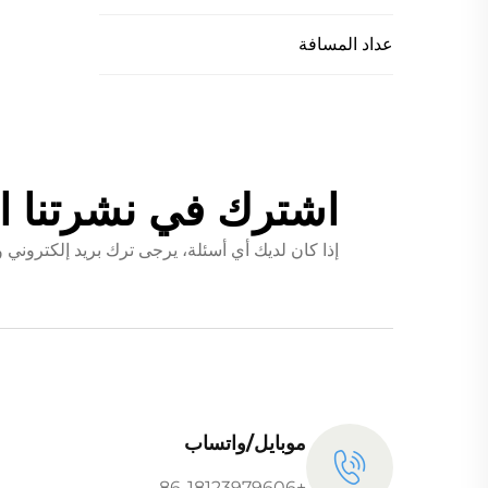
عداد المسافة
اشترك في نشرتنا ال
إذا كان لديك أي أسئلة، يرجى ترك بريد إلكترو
موبايل/واتساب
+86-18123979606