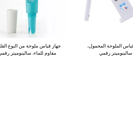
ياس الملوحة المحمول،
جهاز قياس ملوحة من النوع القل
سالينوميتر رقمي
مقاوم للماء، سالينوميتر رقمي
0~19.99 جزء في الألف، واختبار
الحرارة لمياه البحر