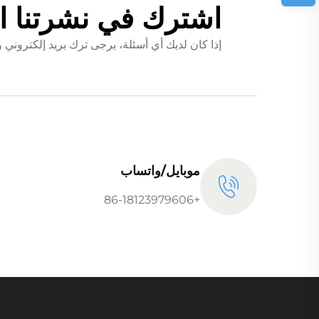
اشترك في نشرتنا ال
إذا كان لديك أي أسئلة، يرجى ترك بريد إلكترو
موبايل/واتساب
+86-18123979606