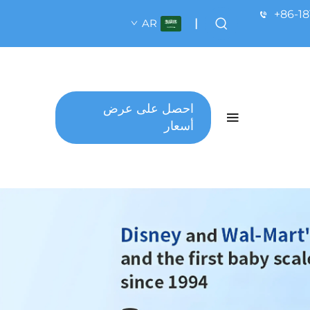
+86-1
AR
|
احصل على عرض
أسعار