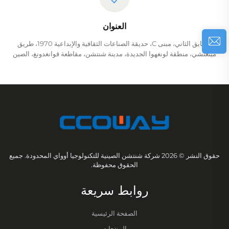
العنوان
الطابق الثاني، مبنى C، حديقة الصناعات الثقافية والإبداعية 1970، طريق
مينغتشي، منطقة لونغهوا الجديدة، مدينة شنتشن، مقاطعة قوانغدونغ، الصين
حقوق النشر © 2026 شركة شنتشن الصينية للتكنولوجيا أوواي المحدودة. جميع
الحقوق محفوظة.
روابط سريعة
الصفحة الرئيسية
المنتجات