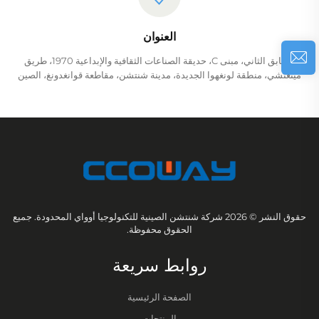
العنوان
الطابق الثاني، مبنى C، حديقة الصناعات الثقافية والإبداعية 1970، طريق
مينغتشي، منطقة لونغهوا الجديدة، مدينة شنتشن، مقاطعة قوانغدونغ، الصين
حقوق النشر © 2026 شركة شنتشن الصينية للتكنولوجيا أوواي المحدودة. جميع
الحقوق محفوظة.
روابط سريعة
الصفحة الرئيسية
المنتجات