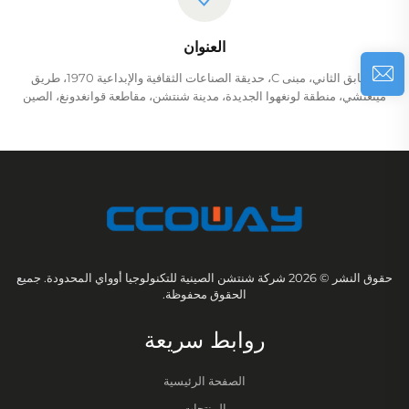
العنوان
الطابق الثاني، مبنى C، حديقة الصناعات الثقافية والإبداعية 1970، طريق
مينغتشي، منطقة لونغهوا الجديدة، مدينة شنتشن، مقاطعة قوانغدونغ، الصين
حقوق النشر © 2026 شركة شنتشن الصينية للتكنولوجيا أوواي المحدودة. جميع
الحقوق محفوظة.
روابط سريعة
الصفحة الرئيسية
المنتجات