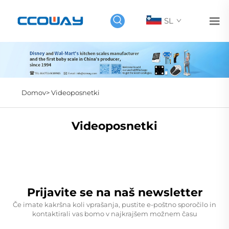
SL
Domov>
Videoposnetki
Videoposnetki
Prijavite se na naš newsletter
Če imate kakršna koli vprašanja, pustite e-poštno sporočilo in
kontaktirali vas bomo v najkrajšem možnem času