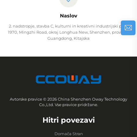
Naslov
2. nadstropje, stavba C, kulturni in kreativni industrijski park
1970, Mingzhi Road, okraj Longhua New, Shenzhen, provinca
Guangdong, Kitajska
Avtorske pravice © 2026 China Shenzhen Oway Technology
Co.,Ltd. Vse pravice pridržane.
Hitri povezavi
Domača Stran