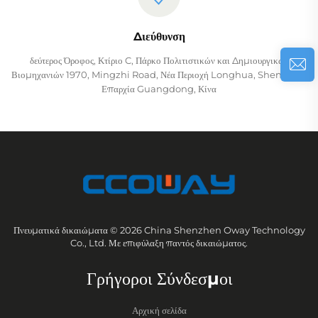
Διεύθυνση
δεύτερος Όροφος, Κτίριο C, Πάρκο Πολιτιστικών και Δημιουργικών
Βιομηχανιών 1970, Mingzhi Road, Νέα Περιοχή Longhua, Shenzhen,
Επαρχία Guangdong, Κίνα
Πνευματικά δικαιώματα © 2026 China Shenzhen Oway Technology
Co., Ltd. Με επιφύλαξη παντός δικαιώματος.
Γρήγοροι Σύνδεσμοι
Αρχική σελίδα