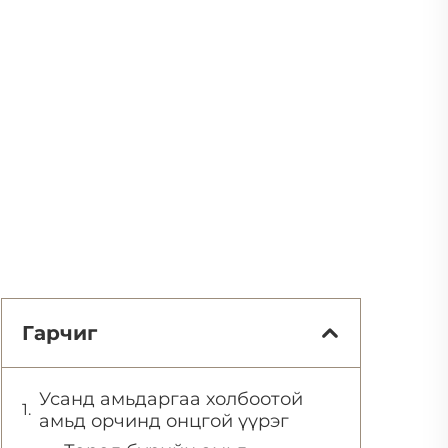
Гарчиг
Усанд амьдаргаа холбоотой
амьд орчинд онцгой үүрэг