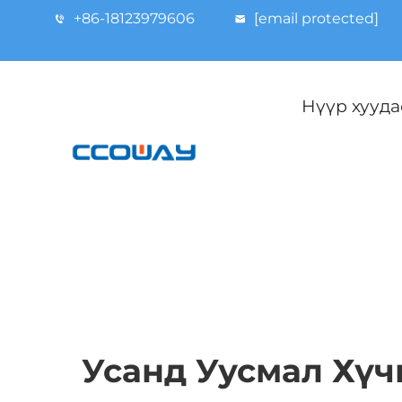
+86-18123979606
[email protected]
Нүүр хууда
Усанд Уусмал Хүч