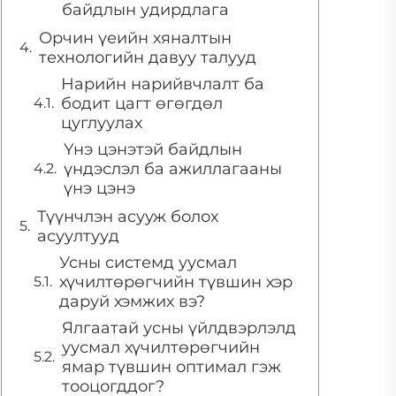
байдлын удирдлага
Орчин үеийн хяналтын
технологийн давуу талууд
Нарийн нарийвчлалт ба
бодит цагт өгөгдөл
цуглуулах
Үнэ цэнэтэй байдлын
үндэслэл ба ажиллагааны
үнэ цэнэ
Түүнчлэн асууж болох
асуултууд
Усны системд уусмал
хүчилтөрөгчийн түвшин хэр
даруй хэмжих вэ?
Ялгаатай усны үйлдвэрлэлд
уусмал хүчилтөрөгчийн
ямар түвшин оптимал гэж
тооцогддог?