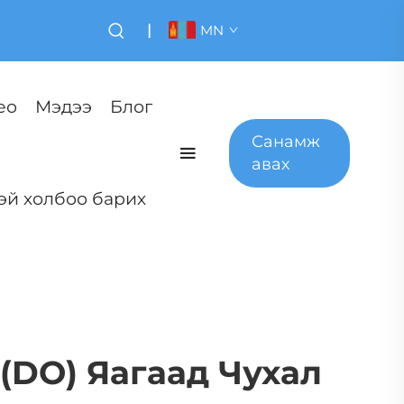
|
MN
ео
Мэдээ
Блог
Санамж
авах
эй холбоо барих
(DO) Яагаад Чухал