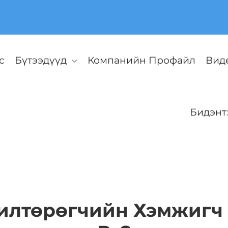
с
Бүтээдүүд
Компанийн Профайл
Вид
Бидэнт
илтөрөгчийн Хэмжигч 