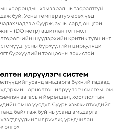
ын хоорондын хамаарал нь тасралтгүй
даж буй. Усны температур өсөх үед
чадах чадвар буурж, зуны сард онцгой
жигч (DO метр) ашиглан тогтмол
илтөрөгчийн шүүдэрхийн критик түвшинт
истемүүд, усны бүрхүүлийн циркуляци
нягт бүрхүүлийн тооцооны зохистой
өлтөн илрүүлэгч систем
өлтүүдийг усанд амьдарга бүхний гадаад
үдэрхийн өрнөлтөн илрүүлэгч систем юм.
хэвчлэн загасын йөрөлдөл, хооллолтын
үдийн өмнө үүсдүг. Суурь хэмжилтүүдийг
лтанд байлгаж буй нь усанд амьдарга
 үзэгдлүүдийг илрүүлж, урьдчилан
ж олгох.