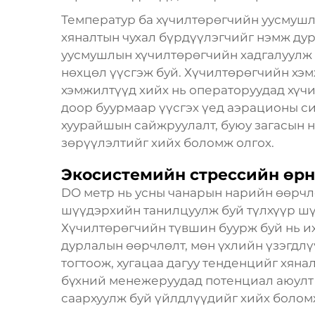
Температур ба хүчилтөрөгчийн уусмушл
хяналтын чухал бүрдүүлэгчийг нэмж дур
уусмушлын хүчилтөрөгчийн хадгалуулж 
нөхцөл үүсгэж буй. Хүчилтөрөгчийн хэм
хэмжилтүүд хийх нь операторуудад хүч
доор буурмаар үүсгэх үед аэрационы с
хуурайшын сайжруулалт, буюу загасын 
зөрүүлэлтийг хийх боломж олгох.
Экосистемийн стрессийн өрн
DO метр нь усны чанарын нарийн өөрчл
шүүдэрхийн танилцуулж буй түлхүүр шү
Хүчилтөрөгчийн түвшин буурж буй нь и
дурлалын өөрчлөлт, мөн үхлийн үзэгдлү
тогтоож, хугацаа дагуу тенденцийг хяна
бүхний менежеруудад потенциал аюулт
саархуулж буй үйлдлүүдийг хийх болом