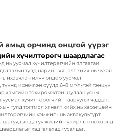
й амьд орчинд онцгой үүрэг
дийн хүчилтөрөгч шаардлагас
д нь уусмал хүчилтөрөгчийн ялгаатай
галахын тулд нарийн хяналт хийх нь чухал.
нь ихэвчлэн илүү өндөр уусмал
түүнд ихэвчлэн сүүлд 6–8 мг/л-тэй тэнцүү
зар хамгийн тохиромжтой. Дулаан усны
 уусмал хүчилтөрөгчийг тааруулж чаддаг,
ахын тулд тогтмол хяналт хийх нь хэрэгцейн
үчилтөрөгчийн хэмжигч нь аквакультурт
е шатуудын дагуу жилийн улирлын нөхцөлд
аардлагыг хадгалахад тусалдаг.