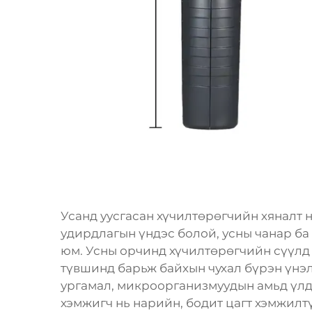
Усанд уусгасан хүчилтөрөгчийн хяналт 
удирдлагын үндэс болой, усны чанар ба
юм. Усны орчинд хүчилтөрөгчийн сүүлд
түвшинд барьж байхын чухал бүрэн үнэлж
ургамал, микроорганизмуудын амьд үлдэ
хэмжигч нь нарийн, бодит цагт хэмжилт