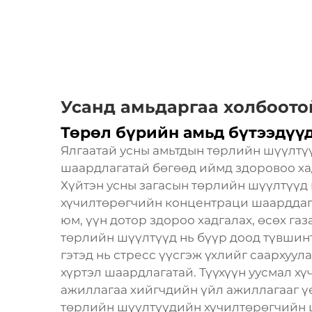
Усанд амьдаргаа холбоото
Төрөл бүрийн амьд бүтээдүү
Ялгаатай усны амьтдын төрлийн шүүлтүү
шаардлагатай бөгөөд иймд здоровоо хад
Хүйтэн усны загасын төрлийн шүүлтүүд 
хүчилтөрөгчийн концентраци шаарддаг, 
юм, үүн дотор здороо хадгалах, өсөх га
төрлийн шүүлтүүд нь бүүр доод түвшинт
гэтэд нь стресс үүсгэж үхлийг саархуул
хүртэл шаардлагатай. Түүхүүн уусмал х
ажиллагаа хийгчдийн үйл ажиллагааг ү
төрлийн шүүлтүүдийн хүчилтөрөгчийн ш