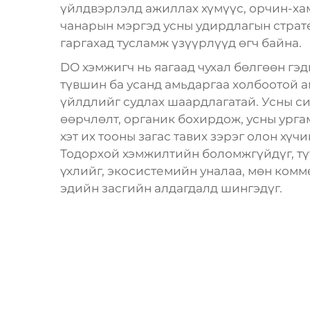
үйлдвэрлэлд ажиллах хүмүүс, орчин-ха
чанарын мэргэд усны удирдлагын страт
гаргахад тусламж үзүүрлүүд өгч байна.
DO хэмжигч нь яагаад чухал бөлгөөн гэ
түвшин ба усанд амьдаргаа холбоотой 
үйлдлийг судлах шаардлагатай. Усны си
өөрчлөлт, органик бохирдож, усны урга
хэт их тооны загас тавих зэрэг олон хүч
Тодорхой хэмжилтийн боломжгүйдүг, түү
үхлийг, экосистемийн уналаа, мөн ком
эдийн засгийн алдагдалд шингэдүг.