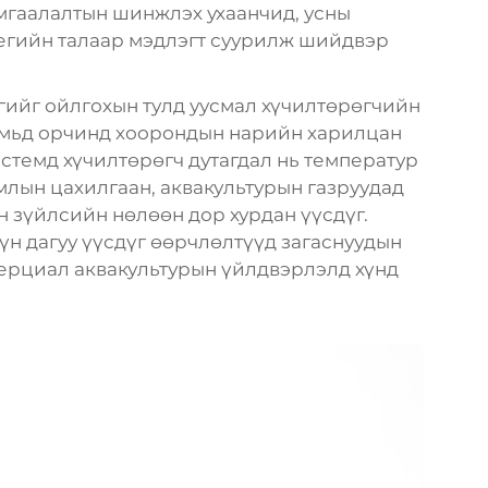
мгаалалтын шинжлэх ухаанчид, усны
егийн талаар мэдлэгт суурилж шийдвэр
дгийг ойлгохын тулд уусмал хүчилтөрөгчийн
амьд орчинд хоорондын нарийн харилцан
стемд хүчилтөрөгч дутагдал нь температур
млын цахилгаан, аквакультурын газруудад
ин зүйлсийн нөлөөн дор хурдан үүсдүг.
н дагуу үүсдүг өөрчлөлтүүд загаснуудын
мерциал аквакультурын үйлдвэрлэлд хүнд