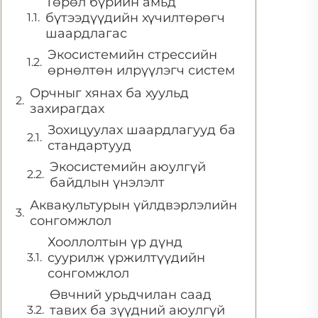
Төрөл бүрийн амьд
бүтээдүүдийн хүчилтөрөгч
шаардлагас
Экосистемийн стрессийн
өрнөлтөн илрүүлэгч систем
Орчныг хянах ба хуульд
захирагдах
Зохицуулах шаардлагууд ба
стандартууд
Экосистемийн аюулгүй
байдлын үнэлэлт
Аквакультурын үйлдвэрлэлийн
сонгомжлол
Хооллолтын үр дүнд
суурилж үржилтүүдийн
сонгомжлол
Өвчний урьдчилан саад
тавих ба зүүдний аюулгүй