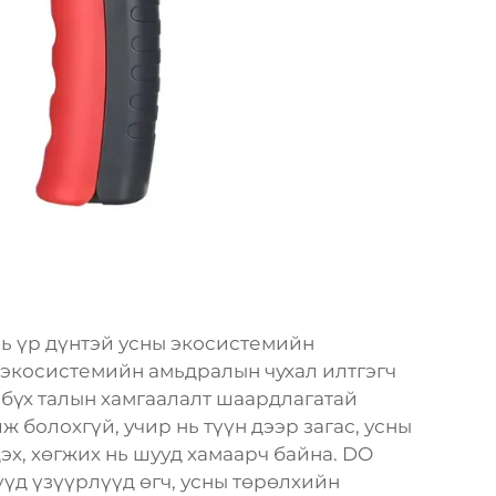
нь үр дүнтэй усны экосистемийн
 экосистемийн амьдралын чухал илтгэгч
 бүх талын хамгаалалт шаардлагатай
 болохгүй, учир нь түүн дээр загас, усны
х, хөгжих нь шууд хамаарч байна. DO
үүд үзүүрлүүд өгч, усны төрөлхийн