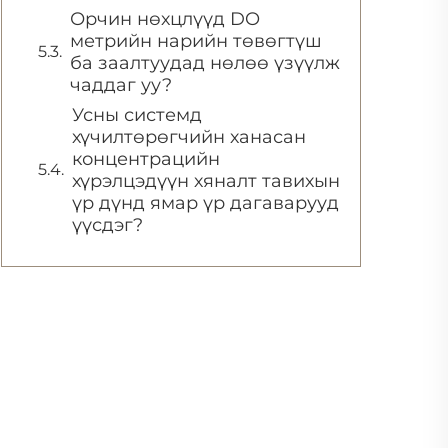
Орчин нөхцлүүд DO
метрийн нарийн төвөгтүш
ба заалтуудад нөлөө үзүүлж
чаддаг уу?
Усны системд
хүчилтөрөгчийн ханасан
концентрацийн
хүрэлцэдүүн хяналт тавихын
үр дүнд ямар үр дагаварууд
үүсдэг?