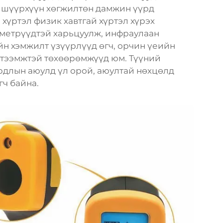
 шүүрхүүн хөгжилтөн дамжин үүрд
 хүртэл физик хавтгай хүртэл хүрэх
метрүүдтэй харьцуулж, инфраулаан
йн хэмжилт үзүүрлүүд өгч, орчин үеийн
үтээмжтэй төхөөрөмжүүд юм. Түүний
рдлын аюулд үл орой, аюултай нөхцөлд
ч байна.