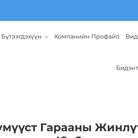
Бүтээгдэхүүн
Компанийн Профайл
Вид
Бидэнт
үмүүст Гарааны Жинл