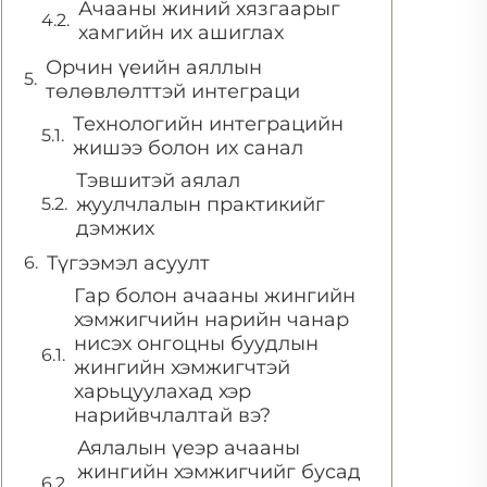
Ачааны жиний хязгаарыг
хамгийн их ашиглах
Орчин үеийн аяллын
төлөвлөлттэй интеграци
Технологийн интеграцийн
жишээ болон их санал
Тэвшитэй аялал
жуулчлалын практикийг
дэмжих
Түгээмэл асуулт
Гар болон ачааны жингийн
хэмжигчийн нарийн чанар
нисэх онгоцны буудлын
жингийн хэмжигчтэй
харьцуулахад хэр
нарийвчлалтай вэ?
Аялалын үеэр ачааны
жингийн хэмжигчийг бусад