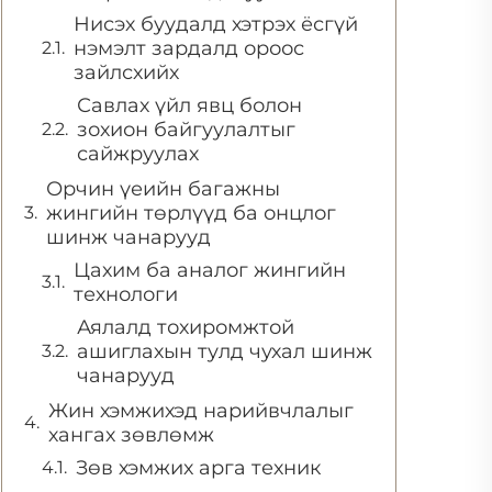
Нисэх буудалд хэтрэх ёсгүй
нэмэлт зардалд ороос
зайлсхийх
Савлах үйл явц болон
зохион байгуулалтыг
сайжруулах
Орчин үеийн багажны
жингийн төрлүүд ба онцлог
шинж чанарууд
Цахим ба аналог жингийн
технологи
Аялалд тохиромжтой
ашиглахын тулд чухал шинж
чанарууд
Жин хэмжихэд нарийвчлалыг
хангах зөвлөмж
Зөв хэмжих арга техник