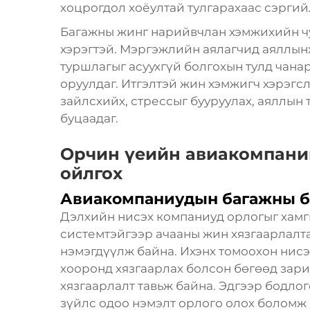
хоцрогдол хоёултай тулгарахаас сэргий
Багажны жинг нарийвчлан хэмжихийн чу
хэрэгтэй. Мэргэжлийн аялагчид аяллынх
туршлагыг асуухгүй болгохын тулд чана
оруулдаг. Итгэлтэй жин хэмжигч хэрэгс
зайлсхийх, стрессыг бууруулах, аяллын
буцаадаг.
Орчин үеийн авиакомпани
ойлгох
Авиакомпаниудын багажны б
Дэлхийн нисэх компаниуд орлогыг хамг
системтэйгээр ачааны жин хязгаарлалт
нэмэгдүүлж байна. Ихэнх томоохон нисэ
хооронд хязгаарлах болсон бөгөөд зари
хязгаарлалт тавьж байна. Эдгээр бодло
зүйлс одоо нэмэлт орлого олох боломж 