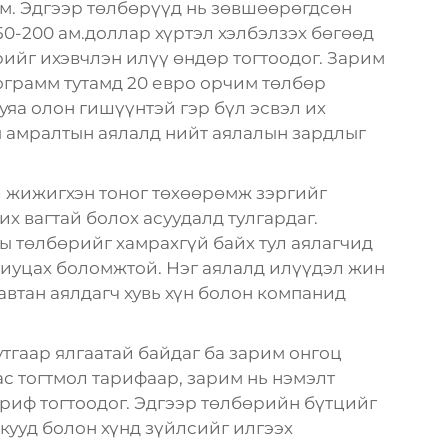
юм. Эдгээр төлбөрүүд нь зөвшөөрөгдсөн
50-200 ам.доллар хүртэл хэлбэлзэх бөгөөд
ийг ихэвчлэн илүү өндөр тогтоодог. Зарим
грамм тутамд 20 евро орчим төлбөр
уяа олон гишүүнтэй гэр бүл эсвэл их
ы амралтын аялалд нийт аялалын зардлыг
 жижигхэн тоног төхөөрөмж зэргийг
х вагтай болох асуудалд тулгардаг.
ы төлбөрийг хамрахгүй байх тул аялагчид
иуцах боломжтой. Нэг аялалд илүүдэл жин
давтан аялдагч хувь хүн болон компанид
тгаар ялгаатай байдаг ба зарим онгоц
с тогтмол тарифаар, зарим нь нэмэлт
риф тогтоодог. Эдгээр төлбөрийн бүтцийг
икууд болон хүнд зүйлсийг илгээх