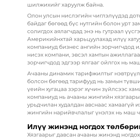
шилжихийг харуулж байна.
Олон улсын нислэгийн чиглэлүүдэд дот
байдаг бөгөөд бүс нутгийн болон урт з
солигдох аялагчдад энэ нь гутраал үүсг
Америкийнхтай харьцуулахад илүү хатуу
компаниуд бизнес ангийн зорчигчдод ил
нисэх компани, эвсэл хамтын ажиллагаа
зорчигчдод эдгээр ялгааг ойлгох нь маш
Ачааны динамик тарифжилтыг нэвтрүүл
болсон бөгөөд тарифууд нь замын түвши
үеийн хугацаа зэрэг хүчин зүйлсээс ха
компаниуд нь ачааны жингийн хязгаары
урьдчилан худалдан авснаас хамаагүй и
жингийн нарийвчлалыг үнэлэх нь маш ч
Илүү жинэнд ногдох төлбөри
Хязгаарыг давсан ачааны жинэнд ногдох