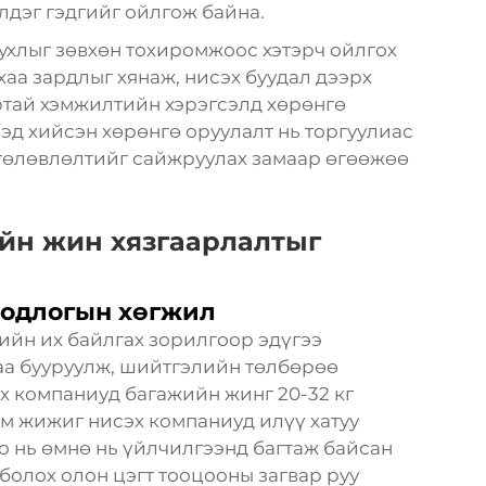
лдэг гэдгийг ойлгож байна.
хлыг зөвхөн тохиромжоос хэтэрч ойлгох
аа зардлыг хянаж, нисэх буудал дээрх
ртай хэмжилтийн хэрэгсэлд хөрөнгө
лэд хийсэн хөрөнгө оруулалт нь торгуулиас
 төлөвлөлтийг сайжруулах замаар өгөөжөө
йн жин хязгаарлалтыг
одлогын хөгжил
ийн их байлгах зорилгоор эдүгээ
аа бууруулж, шийтгэлийн төлбөрөө
х компаниуд багажийн жинг 20-32 кг
м жижиг нисэх компаниуд илүү хатуу
го нь өмнө нь үйлчилгээнд багтаж байсан
болох олон цэгт тооцооны загвар руу