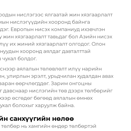
оодын нислэгээс ялгаатай жин хязгаарлалт
амын нислэгүүдийн хооронд байнга
эдэг. Европын нисэх компаниуд ихэвчлэн
 жин хязгаарлалт тавьдаг бол Азийн нисэх
үү их жиний хязгаарлалт олгодог. Олон
нуудын хооронд аялдаг давталттай
 чухал болдог.
снээр аялалын төлөвлөлт илүү нарийн
н, улирлын эрэлт, урьдчилан худалдан авах
мааран өөрчлөгддөг. Зарим онгоцны
г давснаар нислэгийн төв дээрх төлбөрийг
хээр өсгөдөг бөгөөд аялалын өмнөх
ухал болохыг харуулж байна.
йн санхүүгийн нөлөө
 төлбөр нь хамгийн өндөр төлбөртэй