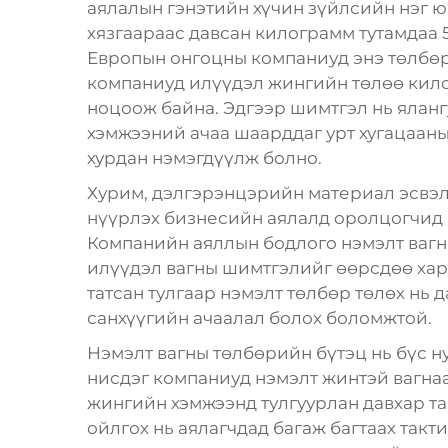
аялалын гэнэтийн хүчин зүйлсийн нэг 
хязгаараас давсан килограмм тутамдаа 
Европын онгоцны компаниуд энэ төлбөр
компаниуд илүүдэл жингийн төлөө кило
ноцоож байна. Эдгээр шимтгэл нь яланг
хэмжээний ачаа шаарддаг урт хугацаан
хурдан нэмэгдүүлж болно.
Хурим, дэлгэрэнцэрийн материал эсвэл
нүүрлэх бизнесийн аялалд оролцогчид и
Компанийн аяллын бодлого нэмэлт вагн
илүүдэл вагны шимтгэлийг өөрсдөө хар
татсан тулгаар нэмэлт төлбөр төлөх нь 
санхүүгийн ачаалал болох боломжтой.
Нэмэлт вагны төлбөрийн бүтэц нь бүс ну
нисдэг компаниуд нэмэлт жинтэй вагнаа
жингийн хэмжээнд тулгуурлан давхар та
ойлгох нь аялагчдад багаж багтаах такт