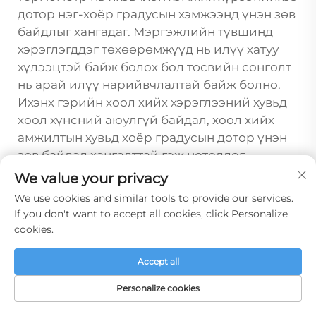
дотор нэг-хоёр градусын хэмжээнд үнэн зөв
байдлыг хангадаг. Мэргэжлийн түвшинд
хэрэглэгддэг төхөөрөмжүүд нь илүү хатуу
хүлээцтэй байж болох бол төсвийн сонголт
нь арай илүү нарийвчлалтай байж болно.
Ихэнх гэрийн хоол хийх хэрэглээний хувьд
хоол хүнсний аюулгүй байдал, хоол хийх
амжилтын хувьд хоёр градусын дотор үнэн
зөв байдал хангалттай гэж нотолдог.
We value your privacy
Гавьяаны термометрээ хэр их
We use cookies and similar tools to provide our services.
хэмжих ёстой вэ?
If you don't want to accept all cookies, click Personalize
Калибрлах давтамж нь хэрэглээний хүчтэй
cookies.
байдал, үнэн зөв байдлын шаардлагаас
хамаарна. Гэхдээ ихэнх үйлдвэрлэгчид
Accept all
байнга гэртээ хэрэглэхэд жил бүр шалгахыг
Personalize cookies
зөвлөж байна. Мэргэжлийн гал тогоо, эсвэл
их хоол хийж байгаа хүмүүс, ялангуяа гахай,