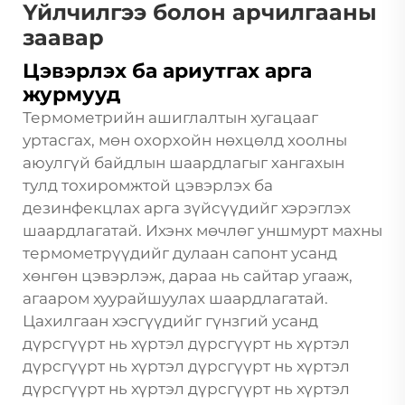
Үйлчилгээ болон арчилгааны
заавар
Цэвэрлэх ба ариутгах арга
журмууд
Термометрийн ашиглалтын хугацааг
уртасгах, мөн охорхойн нөхцөлд хоолны
аюулгүй байдлын шаардлагыг хангахын
тулд тохиромжтой цэвэрлэх ба
дезинфекцлах арга зүйсүүдийг хэрэглэх
шаардлагатай. Ихэнх мөчлөг уншмурт махны
термометрүүдийг дулаан сапонт усанд
хөнгөн цэвэрлэж, дараа нь сайтар угааж,
агааром хуурайшуулах шаардлагатай.
Цахилгаан хэсгүүдийг гүнзгий усанд
дүрсгүүрт нь хүртэл дүрсгүүрт нь хүртэл
дүрсгүүрт нь хүртэл дүрсгүүрт нь хүртэл
дүрсгүүрт нь хүртэл дүрсгүүрт нь хүртэл