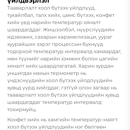
үйлдвэрлэл
Тааварлалт хоол бүтээх үйлдлүүд,
тухайлбал, талх хийх, цөмс бүтээх, конфет
хийх үед нарийн температур хяналт
шаардагддаг. Жишээлбэл, нүүрслүүдийн
идэвхжих, сахарын карамелизаци, уураг
хуурайших зэрэг процессын бүхнүүд
тодорхой температур интервалд хамаардаг,
мөн түүнийг нарийн хэмжих болон цагийн
хяналт хийх шаардлагатай. Харин хурдан
уншигдах махын термометр нь
үндэснүүдийн хоол бүтээх үйлдлүүдийн
хувьд үүрд хийгддаг, гэтгүй олон загвар нь
тааварлалт хоол бүтээх үйлдлүүдийн хувьд
шаардагддаг температур интервалд
тохирмуйц.
Конфет хийх нь хамгийн температур-маягт
хоол бүтээх үйлдлүүдийн нэг бөлгөөн