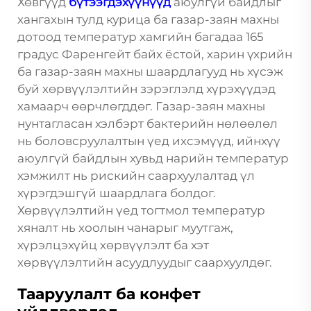
Хөвгүүд
бүтээгдэхүүнүүд
аюулгүй байдлыг
хангахын тулд курица ба газар-заян махны
дотоод температур хамгийн багадаа 165
градус Фаренгейт байх ёстой, харин үхрийн
ба газар-заян махны шаардлагууд нь хүсэж
буй хөрвүүлэлтийн зэрэглэлд хүрэхүүдэд
хамаарч өөрчлөгддөг. Газар-заян махны
нунтагласан хэлбэрт бактерийн нөлөөлөл
нь боловсруулалтын үед ихсэмүүд, ийнхүү
аюулгүй байдлын хувьд нарийн температур
хэмжилт нь рискийн саархуулалтад үл
хүрэгдэшгүй шаардлага болдог.
Хөрвүүлэлтийн үед тогтмол температур
хяналт нь хоолын чанарыг муутгаж,
хүрэлцэхүйц хөрвүүлэлт ба хэт
хөрвүүлэлтийн асуудлуудыг саархуулдөг.
Тааруулалт ба конфет