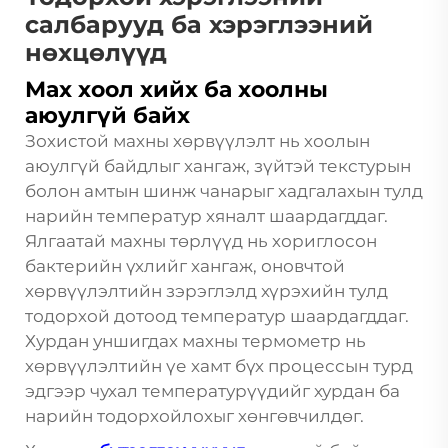
салбарууд ба хэрэглээний
нөхцөлүүд
Мах хоол хийх ба хоолны
аюулгүй байх
Зохистой махны хөрвүүлэлт нь хоолын
аюулгүй байдлыг хангаж, зүйтэй текстурын
болон амтын шинж чанарыг хадгалахын тулд
нарийн температур хяналт шаардагддаг.
Ялгаатай махны төрлүүд нь хориглосон
бактерийн үхлийг хангаж, оновчтой
хөрвүүлэлтийн зэрэглэлд хүрэхийн тулд
тодорхой дотоод температур шаардагддаг.
Хурдан уншигдах махны термометр нь
хөрвүүлэлтийн үе хамт бүх процессын турд
эдгээр чухал температурүүдийг хурдан ба
нарийн тодорхойлохыг хөнгөвчилдөг.