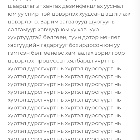
шаардлагыг хангах дезинфекцлах уусмал
юм уу спирттэй цэвэрлэх хуудсанд ашиглаж
цэвэрлэнэ. Зарим загварууд шургууны
салгамуур хавчуур юм уу хавчуур
хүүртүүдтэй бөлгөөн, түүн дотор мөчлөг
хэсгүүдийн гадаргууг бохирдосон юм уу
гэмтсэн бөлгөөнөөс хамгаалах зорилгоор
цэвэрлэх процессыг хялбаршгүүрт нь
хүртэл дүрсгүүрт нь хүртэл дүрсгүүрт нь
хүртэл дүрсгүүрт нь хүртэл дүрсгүүрт нь
хүртэл дүрсгүүрт нь хүртэл дүрсгүүрт нь
хүртэл дүрсгүүрт нь хүртэл дүрсгүүрт нь
хүртэл дүрсгүүрт нь хүртэл дүрсгүүрт нь
хүртэл дүрсгүүрт нь хүртэл дүрсгүүрт нь
хүртэл дүрсгүүрт нь хүртэл дүрсгүүрт нь
хүртэл дүрсгүүрт нь хүртэл дүрсгүүрт нь
хүртэл дүрсгүүрт нь хүртэл дүрсгүүрт нь
хүртэл дүрсгүүрт нь хүртэл дүрсгүүрт нь