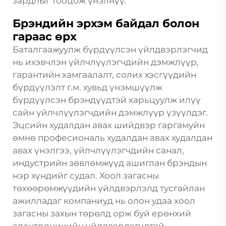
зардлыг тооцож үнэлнүү.
Брэндийн эрхэм байдал болон
гараас өрх
Баталгаажуулж бүрдүүлсэн үйлдвэрлэгчид
нь ихэвчлэн үйлчлүүлэгчдийн дэмжлүүр,
гарантийн хамгаалалт, солих хэсгүүдийн
бүрдүүлэлт г.м. хувьд үнэмшүүлж
бүрдүүлсэн брэндүүдтэй харьцуулж илүү
сайн үйлчлүүлэгчдийн дэмжлүүр үзүүлдэг.
Эцсийн худалдан авах шийдвэр гаргамуйн
өмнө професиональ худалдан авах худалдан
авах үнэлгээ, үйлчлүүлэгчдийн санал,
индустрийн зөвлөмжүүд ашиглан брэндын
нэр хүндийг судал. Хоол загасны
төхөөрөмжүүдийн үйлдвэрлэлд тусгайлан
ажилладаг компаниуд нь олон удаа хоол
загасны захын төрөлд орж буй ерөнхий
электроникийн үйлдвэрлэгчдтэй