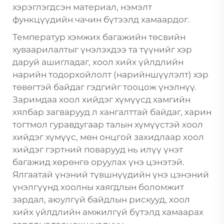
хэрэглэгдсэн материал, нэмэлт
функцүүдийн чачин бүтээлд хамаардог.
Температур хэмжих багажийн төсвийн
хуваарилалтыг үнэлэхдээ та түүнийг хэр
даруй ашигладаг, хоол хийх үйлдлийн
нарийн тодорхойлолт (нарийншүүлэлт) хэр
төвөгтэй байдаг гэдгийг тооцож үнэлнүү.
Заримдаа хоол хийдэг хүмүүсд хамгийн
хялбар загварууд л хангалттай байдаг, харин
тогтмол гуравдугаар талын хүмүүстэй хоол
хийдэг хүмүүс, мөн онцгой захидлаар хоол
хийдэг гэртний поварууд нь илүү үнэт
багажид хөрөнгө оруулах үнэ цэнэтэй.
Ялгаатай үнэний түвшнүүдийн үнэ цэнэний
үнэлгүүнд хоолны хаягдлын боломжит
зардал, аюулгүй байдлын рискууд, хоол
хийх үйлдлийн амжилгүй бүтэлд хамаарах