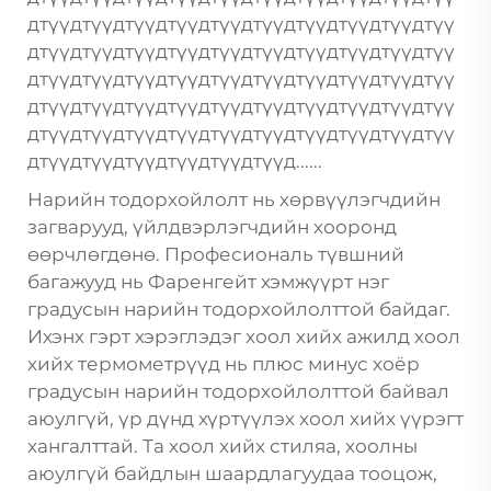
дтүүдтүүдтүүдтүүдтүүдтүүдтүүдтүүдтүүдтүү
дтүүдтүүдтүүдтүүдтүүдтүүдтүүдтүүдтүүдтүү
дтүүдтүүдтүүдтүүдтүүдтүүдтүүдтүүдтүүдтүү
дтүүдтүүдтүүдтүүдтүүдтүүдтүүдтүүдтүүдтүү
дтүүдтүүдтүүдтүүдтүүдтүүдтүүдтүүдтүүдтүү
дтүүдтүүдтүүдтүүдтүүдтүүд......
Нарийн тодорхойлолт нь хөрвүүлэгчдийн
загварууд, үйлдвэрлэгчдийн хооронд
өөрчлөгдөнө. Професиональ түвшний
багажууд нь Фаренгейт хэмжүүрт нэг
градусын нарийн тодорхойлолттой байдаг.
Ихэнх гэрт хэрэглэдэг хоол хийх ажилд хоол
хийх термометрүүд нь плюс минус хоёр
градусын нарийн тодорхойлолттой байвал
аюулгүй, үр дүнд хүртүүлэх хоол хийх үүрэгт
хангалттай. Та хоол хийх стиляа, хоолны
аюулгүй байдлын шаардлагуудаа тооцож,