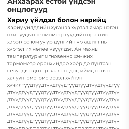
Анхаарах ёстой үндсэн
онцлогууд
Хариу үйлдэл болон нарийц
Хариу үйлдлийн хугацаа хүртэл ямар нэгэн
охинуудын термометртүүдийн практик
хэрэглээ юм уу үр дүнгийн үр ашигт нь
хүртэл их нөлөө үзүүлдэг. Ан
махны
температурыг мгновенно хэмжих
термометр
ерөнхийдөө хоёр до пүнтсэн
секундын дотор заалт өгдөг, иймд готын
халуун юмс юмс эсвэл хүйтэн
хүчилтүүдтүүдтүүдтүүдтүүдтүүдтүүдтүүдтүү
дтүүдтүүдтүүдтүүдтүүдтүүдтүүдтүүдтүүдтүү
дтүүдтүүдтүүдтүүдтүүдтүүдтүүдтүүдтүүдтүү
дтүүдтүүдтүүдтүүдтүүдтүүдтүүдтүүдтүүдтүү
дтүүдтүүдтүүдтүүдтүүдтүүдтүүдтүүдтүүдтүү
дтүүдтүүдтүүдтүүдтүүдтүүдтүүдтүүдтүүдтүү
дтүүдтүүдтүүдтүүдтүүдтүүдтүүдтүүдтүүдтүү