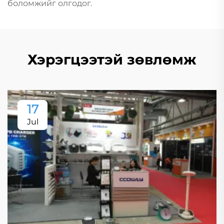
боломжийг олгодог.
Хэрэгцээтэй зөвлөмж
17
Jul