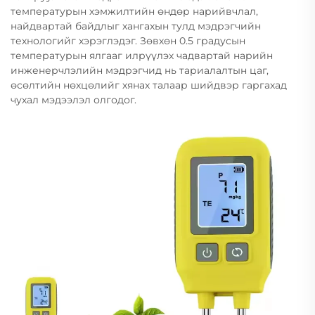
температурын хэмжилтийн өндөр нарийвчлал,
найдвартай байдлыг хангахын тулд мэдрэгчийн
технологийг хэрэглэдэг. Зөвхөн 0.5 градусын
температурын ялгааг илрүүлэх чадвартай нарийн
инженерчлэлийн мэдрэгчид нь тариалалтын цаг,
өсөлтийн нөхцөлийг хянах талаар шийдвэр гаргахад
чухал мэдээлэл олгодог.