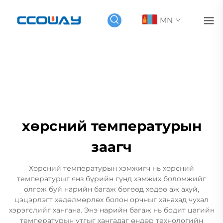
MN
хөрсний температурын
заагч
Хөрсний температурын хэмжигч нь хөрсний
температурыг янз бүрийн гүнд хэмжих боломжийг
олгож буй нарийн багаж бөгөөд хөдөө аж ахуй,
цэцэрлэгт хөдөлмөрлөх болон орчныг хянахад чухал
хэрэгслийг хангана. Энэ нарийн багаж нь бодит цагийн
температурын утгыг хангадаг өндөр технологийн