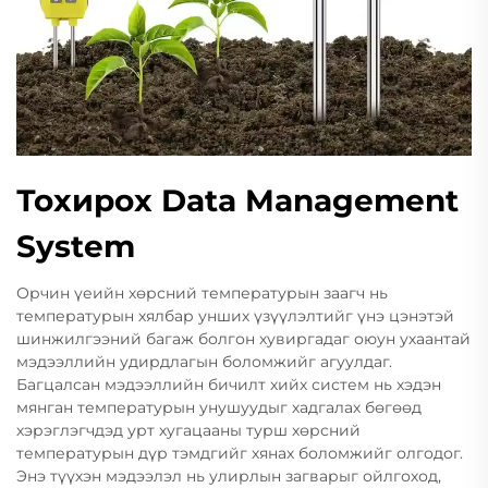
Тохирох Data Management
System
Орчин үеийн хөрсний температурын заагч нь
температурын хялбар унших үзүүлэлтийг үнэ цэнэтэй
шинжилгээний багаж болгон хувиргадаг оюун ухаантай
мэдээллийн удирдлагын боломжийг агуулдаг.
Багцалсан мэдээллийн бичилт хийх систем нь хэдэн
мянган температурын унушуудыг хадгалах бөгөөд
хэрэглэгчдэд урт хугацааны турш хөрсний
температурын дүр тэмдгийг хянах боломжийг олгодог.
Энэ түүхэн мэдээлэл нь улирлын загварыг ойлгоход,