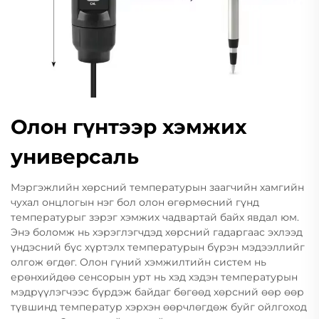
Олон гүнтээр хэмжих
универсаль
Мэргэжлийн хөрсний температурын заагчийн хамгийн
чухал онцлогын нэг бол олон өгөрмөсний гүнд
температурыг зэрэг хэмжих чадвартай байх явдал юм.
Энэ боломж нь хэрэглэгчдэд хөрсний гадаргаас эхлээд
үндэсний бүс хүртэлх температурын бүрэн мэдээллийг
олгож өгдөг. Олон гүний хэмжилтийн систем нь
ерөнхийдөө сенсорын урт нь хэд хэдэн температурын
мэдрүүлэгчээс бүрдэж байдаг бөгөөд хөрсний өөр өөр
түвшинд температур хэрхэн өөрчлөгдөж буйг ойлгоход