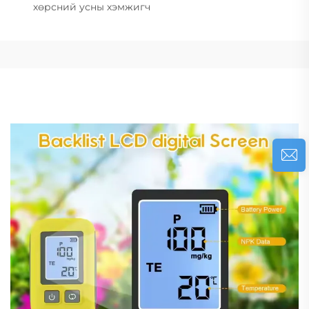
хөрсний усны хэмжигч