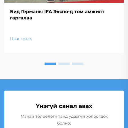
Бид Германы IFA Экспо-д том амжилт
гаргалаа
Цааш үзэх
Үнэгүй санал авах
Манай төлөөлөгч танд удахгүй холбогдох
болно.