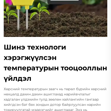
Шинэ технологи
хэрэгжүүлсэн
температурын тооцооллын
үйлдэл
Хөрсний температурын заагч нь төрөл бүрийн хөрсний
нөхцөлд дахин дахин ашиглахад нарийвчлалыг
хадгалан үлдэхийн тулд зөөлөн хайлангийн гангаар
хийгдсэн бат бөх зондын дотор байрлуулсан нарийн
тохируулгатай мэдрэгчийг ашигладаг. Энэ нь