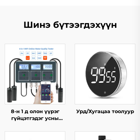
Шинэ бүтээгдэхүүн
8-н 1 д олон үүрэг
Урд/Хугацаа тоолуур
гүйцэтгэдэг усны
чанар шалгагч