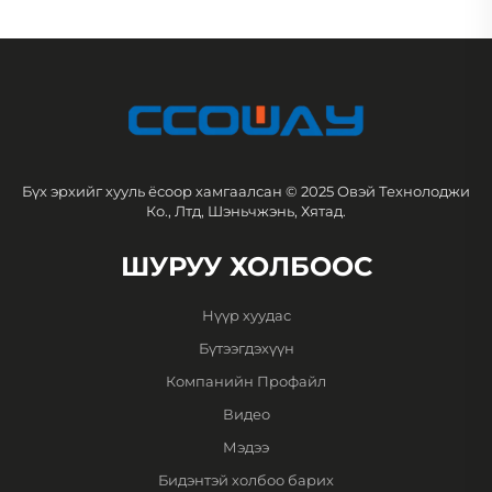
Бүх эрхийг хууль ёсоор хамгаалсан © 2025 Овэй Технолоджи
Ко., Лтд, Шэньчжэнь, Хятад.
ШУРУУ ХОЛБООС
Нүүр хуудас
Бүтээгдэхүүн
Компанийн Профайл
Видео
Мэдээ
Бидэнтэй холбоо барих