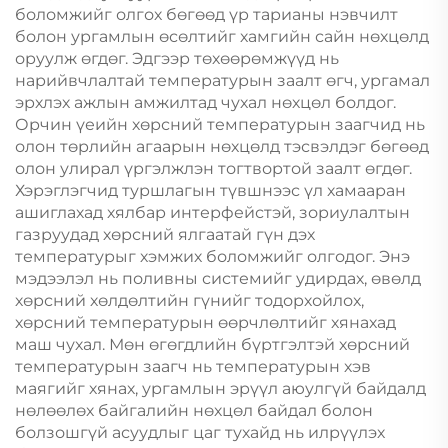
боломжийг олгох бөгөөд үр тарианы нэвчилт
болон ургамлын өсөлтийг хамгийн сайн нөхцөлд
оруулж өгдөг. Эдгээр төхөөрөмжүүд нь
нарийвчлалтай температурын заалт өгч, ургамал
эрхлэх ажлын амжилтад чухал нөхцөл болдог.
Орчин үеийн хөрсний температурын заагчид нь
олон төрлийн агаарын нөхцөлд тэсвэлдэг бөгөөд
олон улирал үргэлжлэн тогтвортой заалт өгдөг.
Хэрэглэгчид туршлагын түвшнээс үл хамааран
ашиглахад хялбар интерфейстэй, зориулалтын
газруудад хөрсний ялгаатай гүн дэх
температурыг хэмжих боломжийг олгодог. Энэ
мэдээлэл нь поливны системийг удирдах, өвөлд
хөрсний хөлдөлтийн гүнийг тодорхойлох,
хөрсний температурын өөрчлөлтийг хянахад
маш чухал. Мөн өгөгдлийн бүртгэлтэй хөрсний
температурын заагч нь температурын хэв
маягийг хянах, ургамлын эрүүл аюулгүй байдалд
нөлөөлөх байгалийн нөхцөл байдал болон
болзошгүй асуудлыг цаг тухайд нь илрүүлэх