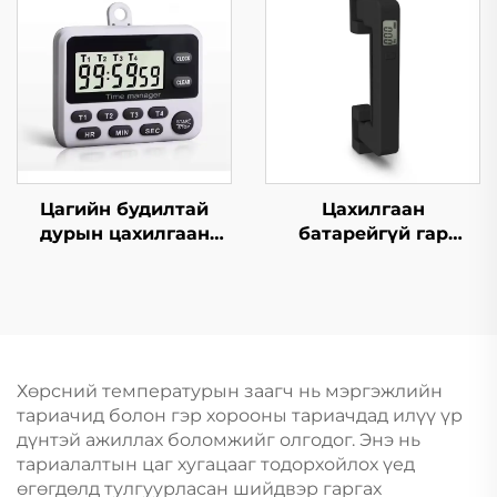
Цагийн будилтай
Цахилгаан
дурын цахилгаан
батарейгүй гар
тоолуур 4 сувагтай
багажны жинлүүр
Хөрсний температурын заагч нь мэргэжлийн
тариачид болон гэр хорооны тариачдад илүү үр
дүнтэй ажиллах боломжийг олгодог. Энэ нь
тариалалтын цаг хугацааг тодорхойлох үед
өгөгдөлд тулгуурласан шийдвэр гаргах