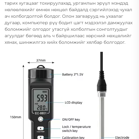
тарих хугацааг тохируулахад, ургамлын эрүүл мэндэд
нөлөөлөхийг өмнөх нөхцөл байдалд сэргийлэхэд чухал
ач холбогдолтой болдог. Олон загварууд нь ухаалаг
дугаар, компьютер рүү бодит цагт мэдээлэл дамжуулах
боломжийг олгодог утасгүй холболтын сонголтуудыг
агуулдаг бөгөөд аль ч байршилаас хөрсний нөхцөлийг
хянах, шинжилгээ хийх боломжийг хялбар болгодог.