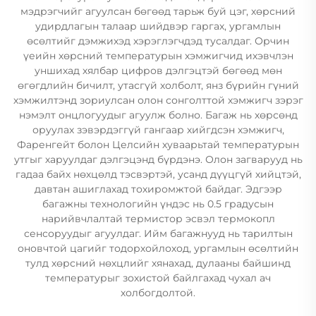
мэдрэгчийг агуулсан бөгөөд тарьж буй цэг, хөрсний
удирдлагын талаар шийдвэр гаргах, ургамлын
өсөлтийг дэмжихэд хэрэглэгчдэд тусалдаг. Орчин
үеийн хөрсний температурын хэмжигчид ихэвчлэн
уншихад хялбар цифров дэлгэцтэй бөгөөд мөн
өгөгдлийн бичилт, утасгүй холболт, янз бүрийн гүний
хэмжилтэнд зориулсан олон сонголттой хэмжигч зэрэг
нэмэлт онцлогуудыг агуулж болно. Багаж нь хөрсөнд
оруулах зэвэрдэггүй гангаар хийгдсэн хэмжигч,
Фаренгейт болон Целсийн хуваарьтай температурын
утгыг харуулдаг дэлгэцэнд бүрдэнэ. Олон загварууд нь
гадаа байх нөхцөлд тэсвэртэй, усанд дүүцгүй хийцтэй,
давтан ашиглахад тохиромжтой байдаг. Эдгээр
багажны технологийн үндэс нь 0.5 градусын
нарийвчлалтай термистор эсвэл термокопл
сенсоруудыг агуулдаг. Ийм багажнууд нь тарилтын
оновчтой цагийг тодорхойлоход, ургамлын өсөлтийн
тулд хөрсний нөхцлийг хянахад, дулааны байшинд
температурыг зохистой байлгахад чухал ач
холбогдолтой.