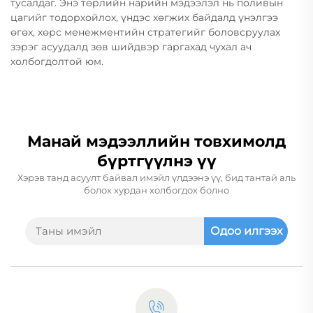
тусалдаг. Энэ төрлийн нарийн мэдээлэл нь поливын
цагийг тодорхойлох, үндэс хөгжих байдалд үнэлгээ
өгөх, хөрс менежментийн стратегийг боловсруулах
зэрэг асуудалд зөв шийдвэр гаргахад чухал ач
холбогдолтой юм.
Манай мэдээллийн товхимолд
бүртгүүлнэ үү
Хэрэв танд асуулт байвал имэйл үлдээнэ үү, бид тантай аль
болох хурдан холбогдох болно
Одоо илгээх