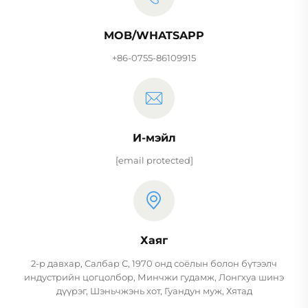
MOB/WHATSAPP
+86-0755-86109915
И-мэйл
[email protected]
Хаяг
2-р давхар, Салбар С, 1970 онд соёлын болон бүтээлч
индустрийн цогцолбор, Минчжи гудамж, Лонгхуа шинэ
дүүрэг, Шэньчжэнь хот, Гуандун муж, Хятад