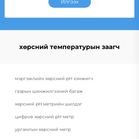
Илгээх
хөрсний температурын заагч
мэргэжлийн хөрсний pH хэмжигч
газрын шинжилгээний багаж
хөрсний pH метрийн шилдэг
цифров хөрсний pH метр
ургамлын хөрсний метр