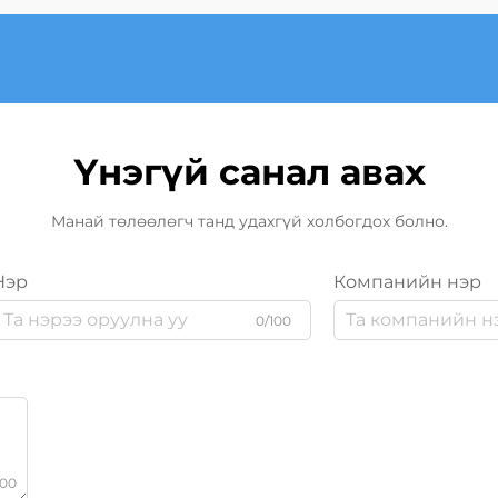
Үнэгүй санал авах
Манай төлөөлөгч танд удахгүй холбогдох болно.
Нэр
Компанийн нэр
0/100
000