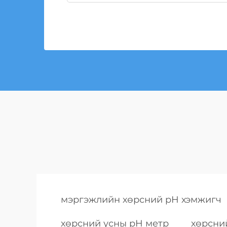
мэргэжлийн хөрсний pH хэмжигч
хөрсний усны pH метр
хөрсни