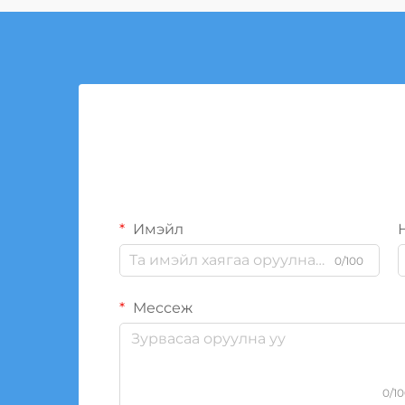
Имэйл
0/100
Мессеж
0/1