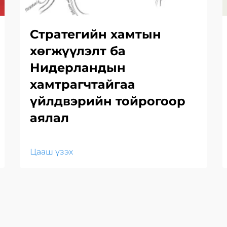
Стратегийн хамтын
хөгжүүлэлт ба
Нидерландын
хамтрагчтайгаа
үйлдвэрийн тойрогоор
аялал
Цааш үзэх