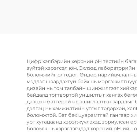
амьсгалтай
т
бассейнд
зориулсан
чи
Цифр хэлбэрийн хөрсний pH тестийн багаж
зүйтэй хэрэгсэл юм. Эхлээд лабораторийн
боломжийг олгодог. Өндөр нарийвчлал нь 
мэдлэг шаардахгүй байх нь мэргэжилтнүүд
дизайн нь том талбайн шинжилгээг хийхэд
байдалд тогтвортой уншилтыг хангах бөгөө
даацын баттерей нь ашиглалтын зардлыг б
дэлгэц нь хэмжилтийн утгыг тодорхой, хя
боломжтой. Бат бөх цуврамтгай гангаар хи
урт хугацаанд хэрэгжүүлэхэд зориулсан ө
боломж нь хэрэглэгчдэд хөрсний pH-ийн ө