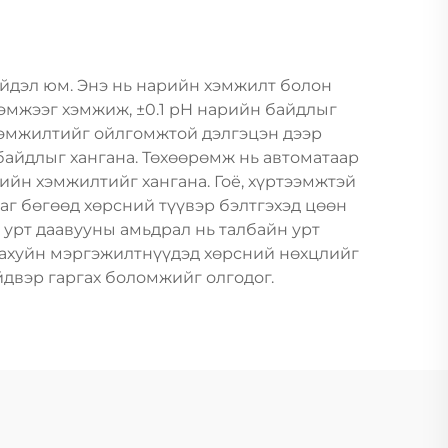
йдэл юм. Энэ нь нарийн хэмжилт болон
хэмжээг хэмжиж, ±0.1 pH нарийн байдлыг
хэмжилтийг ойлгомжтой дэлгэцэн дээр
байдлыг хангана. Төхөөрөмж нь автоматаар
йн хэмжилтийг хангана. Гоё, хүртээмжтэй
аг бөгөөд хөрсний түүвэр бэлтгэхэд цөөн
 урт даавууны амьдрал нь талбайн урт
ж ахуйн мэргэжилтнүүдэд хөрсний нөхцлийг
двэр гаргах боломжийг олгодог.