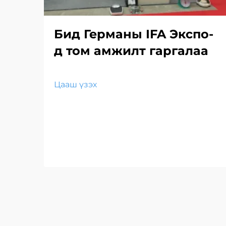
Бид Германы IFA Экспо-
д том амжилт гаргалаа
Цааш үзэх