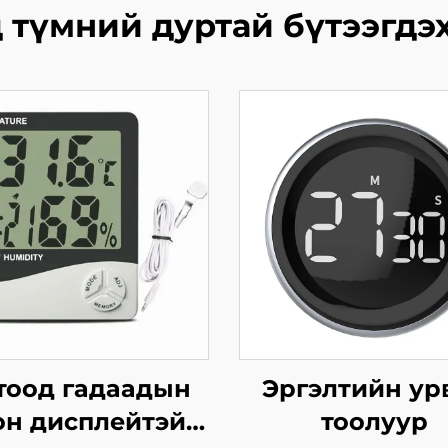
 түмний дуртай бүтээгдэ
тоод гадаадын
Эргэлтийн ур
он дисплейтэй
тоолуур