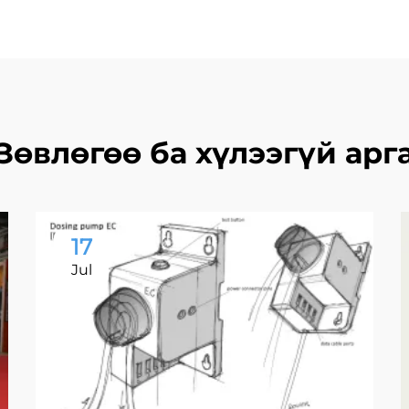
Зөвлөгөө ба хүлээгүй арг
17
Jul