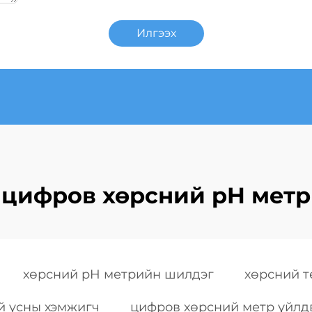
Илгээх
цифров хөрсний pH метр
хөрсний pH метрийн шилдэг
хөрсний т
й усны хэмжигч
цифров хөрсний метр үйлд