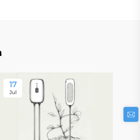
а
17
Jul