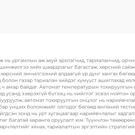
ермометр мөн
харьцангуй
йгшил хэмжигч
 нь ургамлын аж ахуй эрхлэгчид, тариаланчид, орчн
 шинжилгээ хийх шаардлагыг багасгаж, хөрсний сай
хөрсний эмчилгээний алдаагүй үр дүнг хангах бөгөө
 болон газар тариалан хийдэг хүмүүст ашиглахад хял
 ч амар байдаг. Автомат температурын тохируулгын
д усанд зэврэхгүй бүтээц нь чийглэг эсвэл нойтон 
ууруулж, автомат тохируулгын онцлог нь нарийвчлал
лбар унших боломжийг олгодог бөгөөд өнгөний тести
йгдсэн зонд нь урт хугацаагаар нарийвчлалыг хадгал
ртөг багатай хөрөнгө оруулалт юм. Түүнчлэн төхөөрө
өрчлөлтийг хянах, тариалалтын эргэлтийн стратегийг