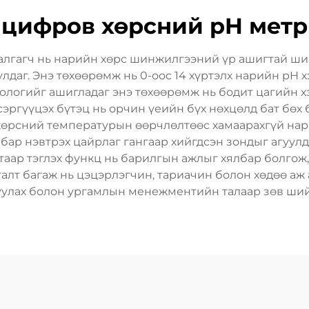
цифров хөрсний pH метр
лгагч нь нарийн хөрс шинжилгээний үр ашигтай ши
улдаг. Энэ төхөөрөмж нь 0-оос 14 хүртэлх нарийн pH 
нологийг ашигладаг энэ төхөөрөмж нь бодит цагийн 
эргүүцэх бүтэц нь орчин үеийн бүх нөхцөлд бат бөх 
өрсний температурын өөрчлөлтөөс хамаарахгүй нари
бар нэвтрэх цайрлаг гангаар хийгдсэн зондыг агуулд
аар тэглэх функц нь барилгын ажлыг хялбар болгож,
талт багаж нь цэцэрлэгчин, тариачин болон хөдөө а
руулах болон ургамлын менежментийн талаар зөв ший