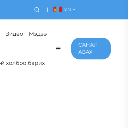
|
MN
Видео
Мэдээ
САНАЛ
АВАХ
й холбоо барих