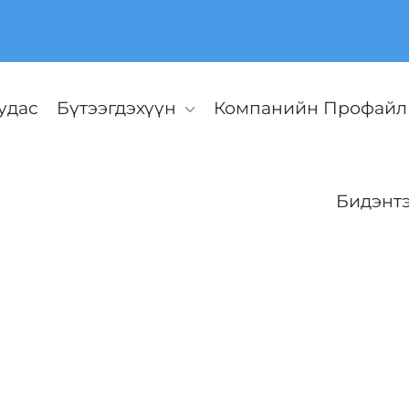
удас
Бүтээгдэхүүн
Компанийн Профайл
Бидэнтэ