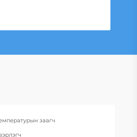
емпературын заагч
вэрлэгч