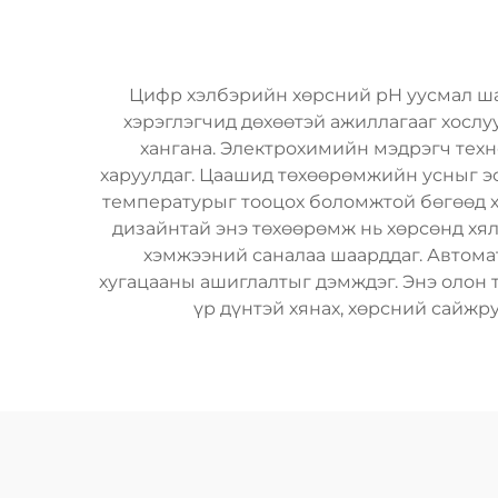
Цифр хэлбэрийн хөрсний pH уусмал ша
хэрэглэгчид дөхөөтэй ажиллагааг хослу
хангана. Электрохимийн мэдрэгч тех
харуулдаг. Цаашид төхөөрөмжийн усныг эс
температурыг тооцох боломжтой бөгөөд х
дизайнтай энэ төхөөрөмж нь хөрсөнд хял
хэмжээний саналаа шаарддаг. Автомат
хугацааны ашиглалтыг дэмждэг. Энэ олон 
үр дүнтэй хянах, хөрсний сайж