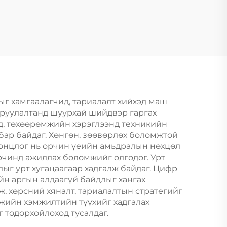
жин
ыг хамгаалагчид, тариалалт хийхэд маш
жруулалтанд шуурхай шийдвэр гаргах
д, төхөөрөмжийн хэрэглээнд техникийн
бар байдаг. Хөнгөн, зөөвөрлөх боломжтой
 онцлог нь орчин үеийн амьдралын нөхцөл
орчинд ажиллах боломжийг олгодог. Урт
ыг урт хугацаагаар хадгалж байдаг. Цифр
йн аргын алдаагүй байдлыг хангах
ж, хөрсний хяналт, тариалалтын стратегийг
мжийн хэмжилтийн түүхийг хадгалах
 тодорхойлоход тусалдаг.