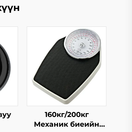
хүүн
вуу
160кг/200кг
Механик биеийн