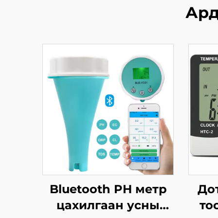
Ард
Bluetooth PH метр
До
цахилгаан усны
то