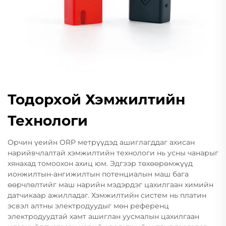
Тодорхой Хэмжилтийн
Технологи
Орчин үеийн ORP метрүүдэд ашиглагддаг ахисан
нарийвчлалтай хэмжилтийн технологи нь усны чанарыг
хянахад томоохон ахиц юм. Эдгээр төхөөрөмжүүд
ионжилтын-ангижилтын потенциалын маш бага
өөрчлөлтийг маш нарийн мэдэрдэг цахилгаан химийн
датчикаар ажилладаг. Хэмжилтийн систем нь платин
эсвэл алтны электродуудыг мөн референц
электродуудтай хамт ашиглан уусмалын цахилгаан