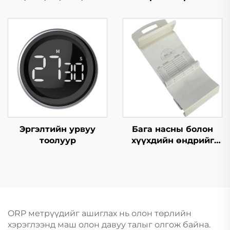
Давсжилт/Темп
пистолет
Bluetooth усны чанар
шалгагч
Эргэлтийн урвуу
Бага насны болон
тоолуур
хүүхдийн өндрийг
хэмжих мат
ORP метрүүдийг ашиглах нь олон төрлийн
хэрэглээнд маш олон давуу талыг олгож байна.