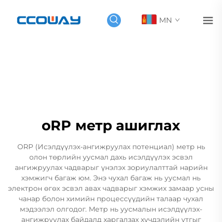
MN
oRP метр ашиглах
ORP (Исэлдүүлэх-ангижруулах потенциал) метр нь
олон төрлийн уусмал дахь исэлдүүлэх эсвэл
ангижруулах чадварыг үнэлэх зориулалттай нарийн
хэмжигч багаж юм. Энэ чухал багаж нь уусмал нь
электрон өгөх эсвэл авах чадварыг хэмжих замаар усны
чанар болон химийн процессүүдийн талаар чухал
мэдээлэл олгодог. Метр нь уусмалын исэлдүүлэх-
ангижруулах байдалд харгалзах хүчдэлийн утгыг