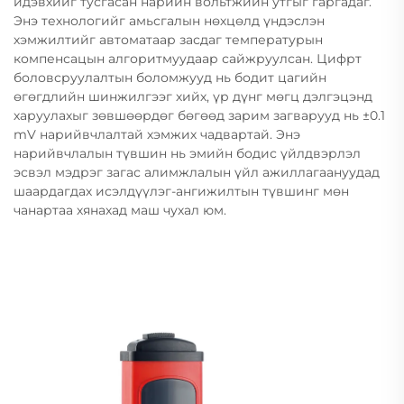
идэвхийг тусгасан нарийн вольтжийн утгыг гаргадаг.
Энэ технологийг амьсгалын нөхцөлд үндэслэн
хэмжилтийг автоматаар засдаг температурын
компенсацын алгоритмуудаар сайжруулсан. Цифрт
боловсруулалтын боломжууд нь бодит цагийн
өгөгдлийн шинжилгээг хийх, үр дүнг мөгц дэлгэцэнд
харуулахыг зөвшөөрдөг бөгөөд зарим загварууд нь ±0.1
mV нарийвчлалтай хэмжих чадвартай. Энэ
нарийвчлалын түвшин нь эмийн бодис үйлдвэрлэл
эсвэл мэдрэг загас алимжлалын үйл ажиллагаануудад
шаардагдах исэлдүүлэг-ангижилтын түвшинг мөн
чанартаа хянахад маш чухал юм.