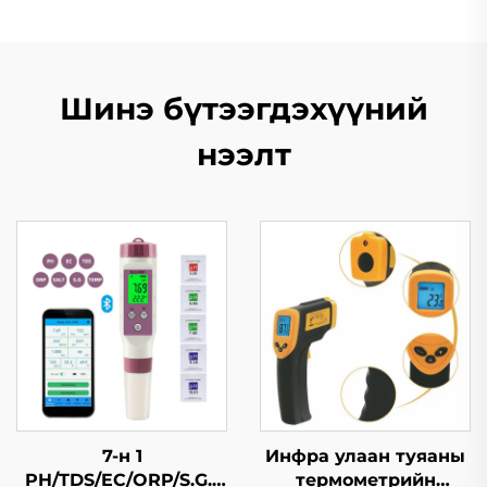
Шинэ бүтээгдэхүүний
нээлт
7-н 1
Инфра улаан туяаны
PH/TDS/EC/ORP/S.G./
термометрийн