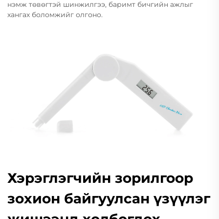
нэмж төвөгтэй шинжилгээ, баримт бичгийн ажлыг
хангах боломжийг олгоно.
Хэрэглэгчийн зорилгоор
зохион байгуулсан үзүүлэг