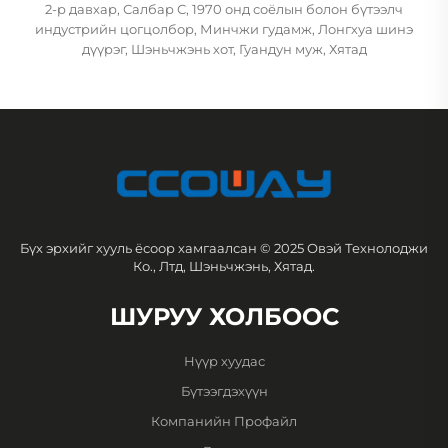
2-р давхар, Салбар С, 1970 онд соёлын болон бүтээлч
индустрийн цогцолбор, Минчжи гудамж, Лонгхуа шинэ
дүүрэг, Шэньчжэнь хот, Гуандун муж, Хятад
Бүх эрхийг хууль ёсоор хамгаалсан © 2025 Овэй Технолоджи
Ко., Лтд, Шэньчжэнь, Хятад.
ШУРУУ ХОЛБООС
Нүүр хуудас
Бүтээгдэхүүн
Компанийн Профайл