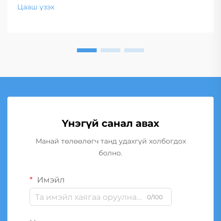
Цааш үзэх
Үнэгүй санал авах
Манай төлөөлөгч танд удахгүй холбогдох
болно.
Имэйл
0/100