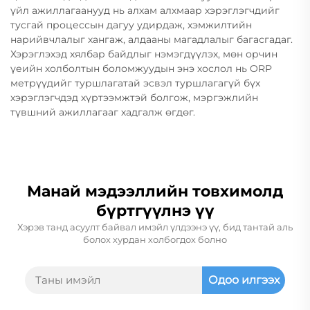
үйл ажиллагаанууд нь алхам алхмаар хэрэглэгчдийг
тусгай процессын дагуу удирдаж, хэмжилтийн
нарийвчлалыг хангаж, алдааны магадлалыг багасгадаг.
Хэрэглэхэд хялбар байдлыг нэмэгдүүлэх, мөн орчин
үеийн холболтын боломжуудын энэ хослол нь ORP
метрүүдийг туршлагатай эсвэл туршлагагүй бүх
хэрэглэгчдэд хүртээмжтэй болгож, мэргэжлийн
түвшний ажиллагааг хадгалж өгдөг.
Манай мэдээллийн товхимолд
бүртгүүлнэ үү
Хэрэв танд асуулт байвал имэйл үлдээнэ үү, бид тантай аль
болох хурдан холбогдох болно
Одоо илгээх