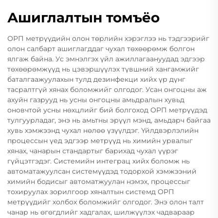
Ашиглалтын томъёо
ОРП метрүүдийн олон төрлийн хэрэглээ нь тэдгээрийг
олон салбарт ашиглагддаг чухал төхөөрөмж болгон
ялгаж байна. Ус эмнэлгэх үйл ажиллагаануудад эдгээр
төхөөрөмжүүд нь цэвэршүүлэх түвшний хангамжийг
баталгаажуулахын тулд дезинфекци хийх үр дүнг
тасралтгүй хянах боломжийг олгодог. Усан онгоцны аж
ахуйн газрууд нь усны онгоцны амьдралын хувьд
оновчтой усны нөхцлийг бий болгоход ОРП метрүүдэд
тулгуурладаг, энэ нь амьтны эрүүл мэнд, амьдарч байгаа
хувь хэмжээнд чухал нөлөө үзүүлдэг. Үйлдвэрлэлийн
процессын үед эдгээр метрүүд нь химийн урвалыг
хянах, чанарын стандартыг барихад чухал үүрэг
гүйцэтгэдэг. Системийн интеграц хийх боломж нь
автоматажуулсан системүүдэд тодорхой хэмжээний
химийн бодисыг автоматжуулан нэмэх, процессыг
тохируулах зорилгоор хяналтын системд ОРП
метрүүдийг холбох боломжийг олгодог. Энэ олон талт
чанар нь өгөгдлийг хадгалах, шилжүүлэх чадвараар