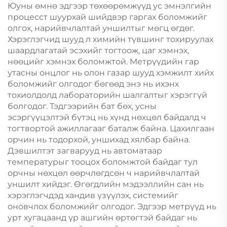
Юуны өмнө эдгээр төхөөрөмжүүд ус эмнэлгийн
процесст шуурхай шийдвэр гаргах боломжийг
олгох, нарийвчлалтай уншилтыг мөгц өгдөг.
Хэрэглэгчид шууд л химийн түвшинг тохируулах
шаардлагатай эсэхийг тогтоож, цаг хэмнэх,
нөөцийг хэмнэх боломжтой. Метрүүдийн гар
утасны онцлог нь олон газар шууд хэмжилт хийх
боломжийг олгодог бөгөөд энэ нь ихэнх
тохиолдолд лабораторийн шалгалтыг хэрэггүй
болгодог. Тэдгээрийн бат бөх, усны
эсэргүүцэлтэй бүтэц нь хүнд нөхцөл байдалд ч
тогтвортой ажиллагааг баталж байна. Цахилгаан
орчин нь тодорхой, уншихад хялбар байна.
Дэвшилтэт загварууд нь автоматаар
температурыг тооцох боломжтой байдаг тул
орчны нөхцөл өөрчлөгдсөн ч нарийвчлалтай
уншилт хийдэг. Өгөгдлийн мэдээллийн сан нь
хэрэглэгчдэд хандив үзүүлэх, системийг
оновчлох боломжийг олгодог. Эдгээр метрүүд нь
урт хугацаанд үр ашгийн өртөгтэй байдаг нь