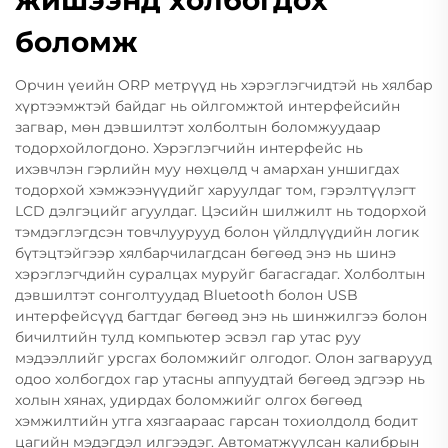
жишээнд холбогдох
боломж
Орчин үеийн ORP метрүүд нь хэрэглэгчидтэй нь хялбар
хүртээмжтэй байдаг нь ойлгомжтой интерфейсийн
загвар, мөн дэвшилтэт холболтын боломжуудаар
тодорхойлогдоно. Хэрэглэгчийн интерфейс нь
ихэвчлэн гэрлийн муу нөхцөлд ч амархан уншигдах
тодорхой хэмжээнүүдийг харуулдаг том, гэрэлтүүлэгт
LCD дэлгэцийг агуулдаг. Цэсийн шилжилт нь тодорхой
тэмдэглэгдсэн товчлуурууд болон үйлдлүүдийн логик
бүтэцтэйгээр хялбарчилагдсан бөгөөд энэ нь шинэ
хэрэглэгчдийн суралцах муруйг багасгадаг. Холболтын
дэвшилтэт сонголтуудад Bluetooth болон USB
интерфейсүүд багтдаг бөгөөд энэ нь шинжилгээ болон
бичилтийн тулд компьютер эсвэл гар утас руу
мэдээллийг урсгах боломжийг олгодог. Олон загварууд
одоо холбогдох гар утасны аппуудтай бөгөөд эдгээр нь
холын хянах, удирдах боломжийг олгох бөгөөд
хэмжилтийн утга хязгаараас гарсан тохиолдолд бодит
цагийн мэдэгдэл илгээдэг. Автоматжуулсан калибрын