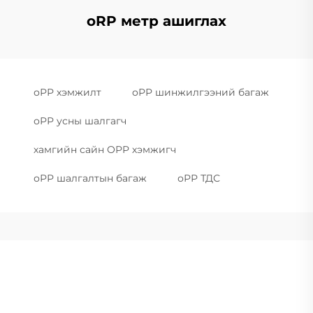
oRP метр ашиглах
оРР хэмжилт
оРР шинжилгээний багаж
оРР усны шалгагч
хамгийн сайн ОРР хэмжигч
оРР шалгалтын багаж
оРР ТДС