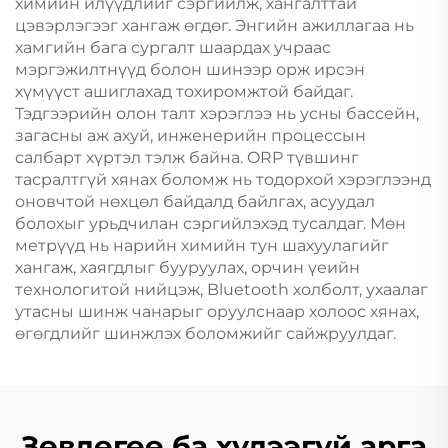
химийн илүүдлийг сэргийлж, хангалттай
цэвэрлэгээг хангаж өгдөг. Энгийн ажиллагаа нь
хамгийн бага сургалт шаардах учраас
мэргэжилтнүүд болон шинээр орж ирсэн
хүмүүст ашиглахад тохиромжтой байдаг.
Тэдгээрийн олон талт хэрэглээ нь усны бассейн,
загасны аж ахуй, инженерийн процессын
салбарт хүртэл тэлж байна. ORP түвшинг
тасралтгүй хянах боломж нь тодорхой хэрэглээнд
оновчтой нөхцөл байдалд байлгах, асуудал
болохыг урьдчилан сэргийлэхэд тусалдаг. Мөн
метрүүд нь нарийн химийн тун шахуулагийг
хангаж, хаягдлыг бууруулах, орчин үеийн
технологитой нийцэж, Bluetooth холболт, ухаалаг
утасны шинж чанарыг оруулснаар холоос хянах,
өгөгдлийг шинжлэх боломжийг сайжруулдаг.
Зөвлөгөө ба хүлээгүй арга