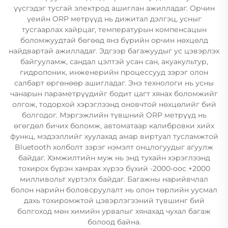
үүсгэдэг тусгай электрод ашиглан ажилладаг. Орчин
үеийн ORP метрүүд нь дижитал дэлгэц, усныг
тусгаарлах хайрцаг, температурын компенсацын
боломжуудтай бөгөөд янз бүрийн орчин нөхцөлд
найдвартай ажилладаг. Эдгээр багажуудыг ус цэвэрлэх
байгууламж, сандал цэлтэй усан сан, акуакультур,
гидропоник, инженерийн процессууд зэрэг олон
салбарт өргөнөөр ашигладаг. Энэ технологи нь усны
чанарын параметрүүдийг бодит цагт хянах боломжийг
олгож, тодорхой хэрэглээнд оновчтой нөхцөлийг бий
болгодог. Мэргэжлийн түвшний ORP метрүүд нь
өгөгдөл бичих боломж, автоматаар калибровки хийх
функц, мэдээллийг хуулахад амар виртуал тусламжтой
Bluetooth холболт зэрэг нэмэлт онцлогуудыг агуулж
байдаг. Хэмжилтийн муж нь энд тухайн хэрэглээнд
тохирох бүрэн хамрах хүрээ бүхий -2000-оос +2000
милливольт хүртэлх байдаг. Багажны нарийвчлал
болон нарийн боловсруулалт нь олон төрлийн уусмал
дахь тохиромжтой цэвэрлэгээний түвшинг бий
болгоход мөн химийн урвалыг хянахад чухал багаж
болоод байна.