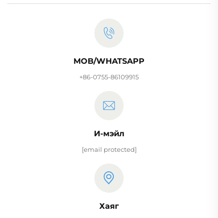
MOB/WHATSAPP
+86-0755-86109915
И-мэйл
[email protected]
Хаяг