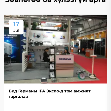
17
Jul
Бид Германы IFA Экспо-д том амжилт
гаргалаа