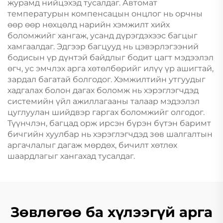
журамд нийцэхэд тусалдаг. Автомат
температурын компенсацын онцлог нь орчны
өөр өөр нөхцөлд нарийн хэмжилт хийх
боломжийг хангаж, усанд дүрэгдэхээс багцыг
хамгаалдаг. Эдгээр багцууд нь цэвэрлэгээний
бодисын үр дүнтэй байдлыг бодит цагт мэдээлэл
өгч, ус эмчлэх арга хөтөлбөрийг илүү үр ашигтай,
зардал багатай болгодог. Хэмжилтийн утгуудыг
хадгалах болон дагах боломж нь хэрэглэгчдэд
системийн үйл ажиллагааны талаар мэдээлэл
цуглуулан шийдвэр гаргах боломжийг олгодог.
Түүнчлэн, багцад орж ирсэн бүрэн бүтэн баримт
бичгийн хуулбар нь хэрэглэгчдэд зөв шалгалтын
аргачлалыг дагаж мөрдөх, бичилт хөтлөх
шаардлагыг хангахад тусалдаг.
Зөвлөгөө ба хүлээгүй арга