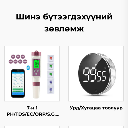
Шинэ бүтээгдэхүүний
зөвлөмж
7-н 1
Урд/Хугацаа тоолуур
PH/TDS/EC/ORP/S.G./
Давсжилт/Темп
Bluetooth усны чанар