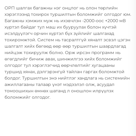
ОРП шалгах багажны нэг онцлог нь олон төрлийн
хэрэглээнд тохирох туршилтын боломжийг олгодог юм.
Багажны хэмжих муж нь ихэвчлэн -2000-оос +2000 мВ
хүртэл байдаг тул маш их бууруулах болон хүчтэй
исэлдүүлэгч орчин хүртэл бүх зүйлийг шалгахад
тохиромжтой. Систем нь тасралтгүй хяналт эсвэл цэгэн
шалгалт хийх бөгөөд өөр өөр туршилтын шаардлагад
нийцэж тохируулж болно. Орж ирсэн программ нь
өгөгдлийг бичиж авах, шинжилгээ хийх боломжийг
олгодог тул хэрэглэгчид өөрчлөлтийг хугацааны
туршид хянах, дэлгэрэнгүй тайлан гаргах боломжтой
болдог. Туршилтын энэ нийтлэг хандлага нь системийн
ажиллагааны талаар үнэт мэдээлэл олж, асуудал
томоошихын өмнөх шатанд л оношлон илрүүлэх
боломжийг олгодог.