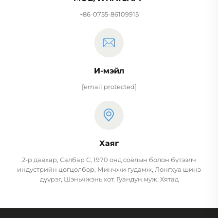
+86-0755-86109915
И-мэйл
[email protected]
Хаяг
2-р давхар, Салбар С, 1970 онд соёлын болон бүтээлч
индустрийн цогцолбор, Минчжи гудамж, Лонгхуа шинэ
дүүрэг, Шэньчжэнь хот, Гуандун муж, Хятад