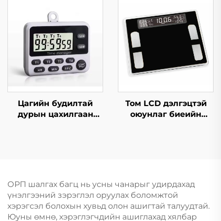
шалгагч
Цагийн будилтай
Том LCD дэлгэцтэй
дурын цахилгаан
оюунлаг биеийн
тоолуур 4 сувагтай
өөхний жинлүүр
ОРП шалгах багц нь усны чанарыг удирдахад
үнэлгээний зэрэглэл оруулах боломжтой
хэрэгсэл болохын хувьд олон ашигтай талуудтай.
Юуны өмнө, хэрэглэгчдийн ашиглахад хялбар