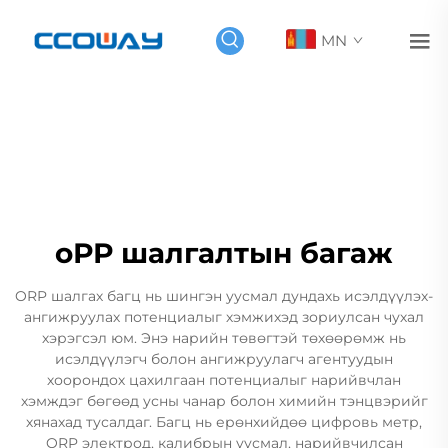
MN
оРР шалгалтын багаж
ORP шалгах багц нь шингэн уусмал дундахь исэлдүүлэх-
ангижруулах потенциалыг хэмжихэд зориулсан чухал
хэрэгсэл юм. Энэ нарийн төвөгтэй төхөөрөмж нь
исэлдүүлэгч болон ангижруулагч агентуудын
хоорондох цахилгаан потенциалыг нарийвчлан
хэмждэг бөгөөд усны чанар болон химийн тэнцвэрийг
хянахад тусалдаг. Багц нь ерөнхийдөө цифровь метр,
ORP электрод, калибрын уусмал, нарийвчилсан