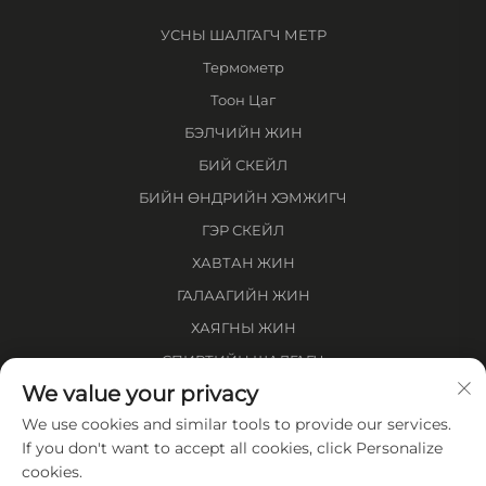
УСНЫ ШАЛГАГЧ МЕТР
Термометр
Тоон Цаг
БЭЛЧИЙН ЖИН
БИЙ СКЕЙЛ
БИЙН ӨНДРИЙН ХЭМЖИГЧ
ГЭР СКЕЙЛ
ХАВТАН ЖИН
ГАЛААГИЙН ЖИН
ХАЯГНЫ ЖИН
СПИРТИЙН ШАЛГАГЧ
We value your privacy
ЗАЙН ХЭМЖИГЧ
We use cookies and similar tools to provide our services.
Компанийн тухай
If you don't want to accept all cookies, click Personalize
cookies.