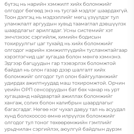
бүтэц нь нарийн хэмжилт хийх боломжийг
олгодог бөгөөд энэ нь тусгай мэдлэг шаардахгүй.
Тоон дэлгэц нь мэдээллийг мөгц үзүүлдэг тул
уламжлалт аргуудын хувьд таамаглал дэвшүүлэх
шаардлагыг арилгадаг. Усны системийг хэт
эмчлэхээс сэргийлж, химийн бодисын
тохируулгыг цаг тухайд нь хийх боломжийг
олгодог нарийн хэмжилтүүдийн тусламжтайгаар
хэрэглэгчид цаг хугацаа болон мөнгө хэмнэнэ.
Эдгээр багцуудын гар тээвэрлэх боломжтой
байдал нь олон газар дээр шалгалт хийх
боломжийг олгодог тул олон байгууламжийг
удирдах ажилтнуудад маш тохиромжтой. Орчин
үеийн ОРП сенсоруудын бат бөх чанар нь урт
хугацаанд найдвартай ажиллах боломжийг
хангаж, солих болон калибрын шаардлагыг
багасгадаг. Нөгөө нэг чухал давуу тал нь асуудал
хүнд болохоосоо өмнө илрүүлэх боломжийг
олгодог тул тоног төхөөрөмжийн гэмтлийг
урьдчилан сэргийлэх, аюулгүй байдлын дүрэм