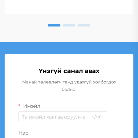
Үнэгүй санал авах
Манай төлөөлөгч танд удахгүй холбогдох
болно.
Имэйл
0/100
Нэр