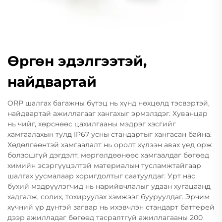
Өргөн эдэлгээтэй,
найдвартай
ORP шалгах багажны бүтэц нь хүнд нөхцөлд тэсвэртэй,
найдвартай ажиллагааг хангахыг эрмэлздэг. Хуванцар
нь чийг, хөрснөөс цахилгааны мэдрэг хэсгийг
хамгаалахын тулд IP67 усны стандартыг хангасан байна.
Хөдөлгөөнтэй хамгаалалт нь оролт хүлээн авах үед орж
болзошгүй дэгдэлт, мөргөлдөөнөөс хамгаалдаг бөгөөд
химийн эсэргүүцэлтэй материалын тусламжтайгаар
шалгах уусмалаар хоригдолтыг саатуулдаг. Урт нас
бүхий мэдрүүлэгчид нь нарийвчлалыг удаан хугацаанд
хадгалж, солих, тохируулах хэмжээг бууруулдаг. Эрчим
хүчний үр дүнтэй загвар нь ихэвчлэн стандарт баттерей
дээр ажилладаг бөгөөд тасралтгүй ажиллагааны 200