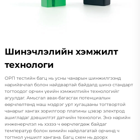
Шинэчлэлийн хэмжилт
технологи
ОРП тестийн багц нь усны чанарын шинжилгээнд
нарийвчлал болон найдвартай байдалд шинэ стандарт
тогтоодог орчин үеийн хэмжилтийн технологийг
агуулдаг. Амьсгал авах-багасгах потенциалын
өөрчлөлтөнд маш мэдрэг урт хугацааны тогтвортой
чанарыг хангах зорилгоор платины цэвэр электрод
ашигладаг дэвшилтэт датчийн технологи. Энэ нарийн
инженерчлэл нь хэзээ ч өөрчлөгдөж байдаг
температур болон химийн найрлагатай орчинд ч
тогтмол уншилт хангана. Багц схем нь доорх