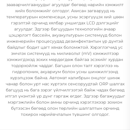
зааварчилгаануудыг агуулдаг бөгөөд нарийн хэмжилт
хийх боломжийг олгодог. Ахисан загварууд нь
температурын компенсаци, усны эсэргүүцэх хий цөөн
гэрэлтэй орчинд хялбар уншигдах LCD дэлгэцийг
агуулдаг. Эдгээр багцуудын технологийн ачаар
цэцэрлэгт бассейн, акуакультурын системүүд болон
инженерийн процесуудад дезинфектантын үр дүнтэй
байдлыг бодит цагт хянах боломжтой. Хэрэглэгчид ус
эмчлэх системүүд нь миливольт (mV) хэмжилтээр
хэмжигдэхэд зохих мөрдөгдөж байгаа эсэхийг хурдан
тодорхойлж чаддаг. Багцын олон талт хэрэглээ нь
гидропоник, акуариум болон усны шинжилгээнд
хүрэлцээж байна. Автомат калибрын онцлог шинж
чанар болон урт нас хүртэлх сенсоруудтай ORP шалгах
багцууд нь бага зэрэг үйлчилгээтэй байж чадах бөгөөд
итгэл үнэнтэй үр дүнг гаргаж өгдөг. Эдгээр багажуудыг
мэргэжлийн болон амны орчинд хэрэглэхээр зохион
бүтээсэн бөгөөд олон төрлийн шалгалтын орчинд
тохирох нарийвчлалын түвшинг олгодог.