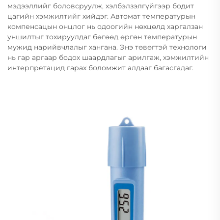
мэдээллийг боловсруулж, хэлбэлзэлгүйгээр бодит
цагийн хэмжилтийг хийдэг. Автомат температурын
компенсацын онцлог нь одоогийн нөхцөлд харгалзан
уншилтыг тохируулдаг бөгөөд өргөн температурын
мужид нарийвчлалыг хангана. Энэ төвөгтэй технологи
нь гар аргаар бодох шаардлагыг арилгаж, хэмжилтийн
интерпретацид гарах боломжит алдааг багасгадаг.