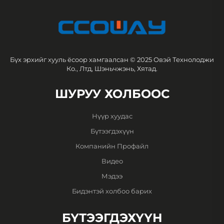
Бүх эрхийг хууль ёсоор хамгаалсан © 2025 Овэй Технолоджи
Ко., Лтд, Шэньчжэнь, Хятад.
ШУРУУ ХОЛБООС
Нүүр хуудас
Бүтээгдэхүүн
Компанийн Профайл
Видео
Мэдээ
Бидэнтэй холбоо барих
БҮТЭЭГДЭХҮҮН