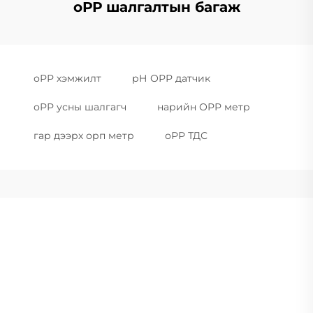
оРР шалгалтын багаж
оРР хэмжилт
рН ОРР датчик
оРР усны шалгагч
нарийн ОРР метр
гар дээрх орп метр
оРР ТДС