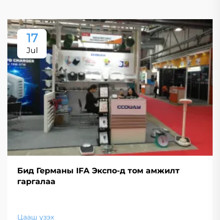
17
Jul
Бид Германы IFA Экспо-д том амжилт
гаргалаа
Цааш үзэх