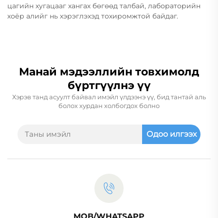
цагийн хугацааг хангах бөгөөд талбай, лабораторийн
хоёр алийг нь хэрэглэхэд тохиромжтой байдаг.
Манай мэдээллийн товхимолд
бүртгүүлнэ үү
Хэрэв танд асуулт байвал имэйл үлдээнэ үү, бид тантай аль
болох хурдан холбогдох болно
Одоо илгээх
MOB/WHATSAPP