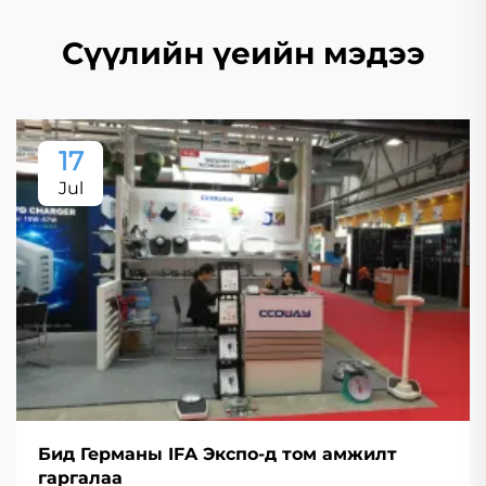
Сүүлийн үеийн мэдээ
17
Jul
Бид Германы IFA Экспо-д том амжилт
гаргалаа