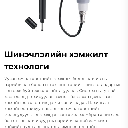
Шинэчлэлийн хэмжилт
технологи
Уусан хүчилтөрөгчийн хэмжигч болон датчик нь
нарийвчлал болон итгэх шигтгэлийн шинэ стандартыг
тогтоож буй технологийг агуулдаг. Систем нь тусгай
хэрэглээнд тохируулан зохион бүтээсэн цахилгаан
химийн эсвэл оптик датчик ашигладаг. Цахилгаан
химийн датчикууд нь зөвхөн хүчилтөрөгчийн
молекулуудыг л хэмждэг сонгомол мембран ашигладаг
бол оптик датчикууд нь нарийвчлалтай хэмжилт
хийхийн тулд дэвшилтэт люминесценцийн