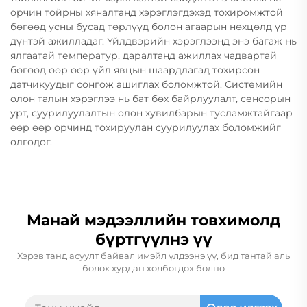
орчин тойрны хяналтанд хэрэглэгдэхэд тохиромжтой
бөгөөд усны бусад төрлүүд болон агаарын нөхцөлд үр
дүнтэй ажилладаг. Үйлдвэрийн хэрэглээнд энэ багаж нь
ялгаатай температур, даралтанд ажиллах чадвартай
бөгөөд өөр өөр үйл явцын шаардлагад тохирсон
датчикуудыг сонгож ашиглах боломжтой. Системийн
олон талын хэрэглээ нь бат бөх байрлуулалт, сенсорын
урт, суурилуулалтын олон хувилбарын тусламжтайгаар
өөр өөр орчинд тохируулан суурилуулах боломжийг
олгодог.
Манай мэдээллийн товхимолд
бүртгүүлнэ үү
Хэрэв танд асуулт байвал имэйл үлдээнэ үү, бид тантай аль
болох хурдан холбогдох болно