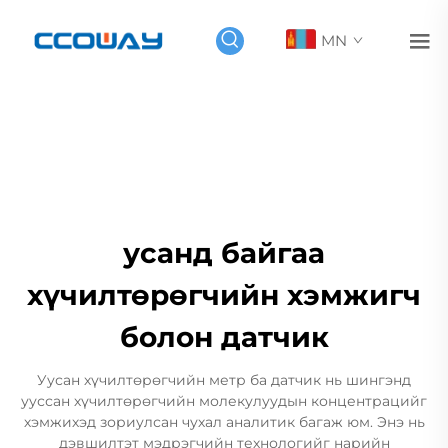
MN
усанд байгаа
хүчилтөрөгчийн хэмжигч
болон датчик
Уусан хүчилтөрөгчийн метр ба датчик нь шингэнд
ууссан хүчилтөрөгчийн молекулуудын концентрацийг
хэмжихэд зориулсан чухал аналитик багаж юм. Энэ нь
дэвшилтэт мэдрэгчийн технологийг нарийн