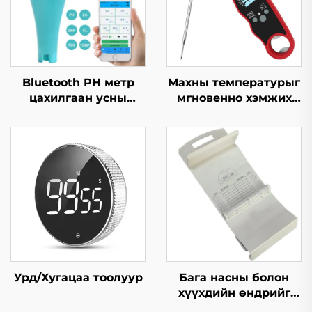
Bluetooth PH метр
Махны температурыг
цахилгаан усны
мгновенно хэмжих
амьсгалтай бассейнд
термометр
зориулсан
Урд/Хугацаа тоолуур
Бага насны болон
хүүхдийн өндрийг
хэмжих мат