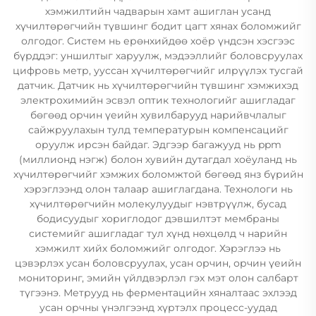
хэмжилтийн чадварын хамт ашиглан усанд
хүчилтөрөгчийн түвшинг бодит цагт хянах боломжийг
олгодог. Систем нь ерөнхийдөө хоёр үндсэн хэсгээс
бүрддэг: уншилтыг харуулж, мэдээллийг боловсруулах
цифровь метр, ууссан хүчилтөрөгчийг илрүүлэх тусгай
датчик. Датчик нь хүчилтөрөгчийн түвшинг хэмжихэд
электрохимийн эсвэл оптик технологийг ашигладаг
бөгөөд орчин үеийн хувилбарууд нарийвчлалыг
сайжруулахын тулд температурын компенсацийг
оруулж ирсэн байдаг. Эдгээр багажууд нь ppm
(миллионд нэгж) болон хувийн дутагдал хоёуланд нь
хүчилтөрөгчийг хэмжих боломжтой бөгөөд янз бүрийн
хэрэглээнд олон талаар ашиглагдана. Технологи нь
хүчилтөрөгчийн молекулуудыг нэвтрүүлж, бусад
бодисуудыг хориглодог дэвшилтэт мембраны
системийг ашигладаг тул хүнд нөхцөлд ч нарийн
хэмжилт хийх боломжийг олгодог. Хэрэглээ нь
цэвэрлэх усан боловсруулах, усан орчин, орчин үеийн
мониторинг, эмийн үйлдвэрлэл гэх мэт олон салбарт
түгээнэ. Метрууд нь ферментацийн хяналтаас эхлээд
усан орчны үнэлгээнд хүртэлх процесс-уудад