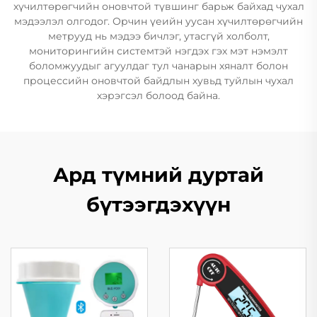
хүчилтөрөгчийн оновчтой түвшинг барьж байхад чухал
мэдээлэл олгодог. Орчин үеийн уусан хүчилтөрөгчийн
метрууд нь мэдээ бичлэг, утасгүй холболт,
мониторингийн системтэй нэгдэх гэх мэт нэмэлт
боломжуудыг агуулдаг тул чанарын хяналт болон
процессийн оновчтой байдлын хувьд туйлын чухал
хэрэгсэл болоод байна.
Ард түмний дуртай
бүтээгдэхүүн