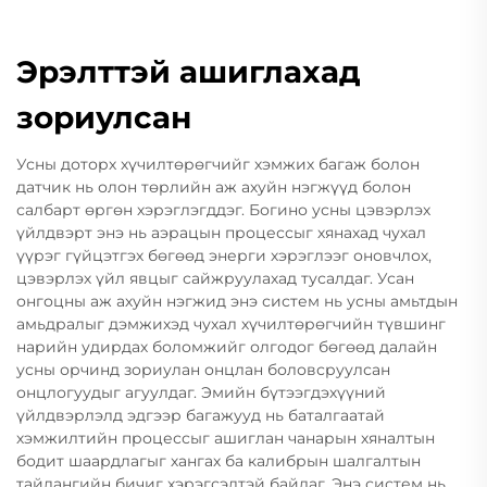
Эрэлттэй ашиглахад
зориулсан
Усны доторх хүчилтөрөгчийг хэмжих багаж болон
датчик нь олон төрлийн аж ахуйн нэгжүүд болон
салбарт өргөн хэрэглэгддэг. Богино усны цэвэрлэх
үйлдвэрт энэ нь аэрацын процессыг хянахад чухал
үүрэг гүйцэтгэх бөгөөд энерги хэрэглээг оновчлох,
цэвэрлэх үйл явцыг сайжруулахад тусалдаг. Усан
онгоцны аж ахуйн нэгжид энэ систем нь усны амьтдын
амьдралыг дэмжихэд чухал хүчилтөрөгчийн түвшинг
нарийн удирдах боломжийг олгодог бөгөөд далайн
усны орчинд зориулан онцлан боловсруулсан
онцлогуудыг агуулдаг. Эмийн бүтээгдэхүүний
үйлдвэрлэлд эдгээр багажууд нь баталгаатай
хэмжилтийн процессыг ашиглан чанарын хяналтын
бодит шаардлагыг хангах ба калибрын шалгалтын
тайлангийн бичиг хэрэгсэлтэй байдаг. Энэ систем нь