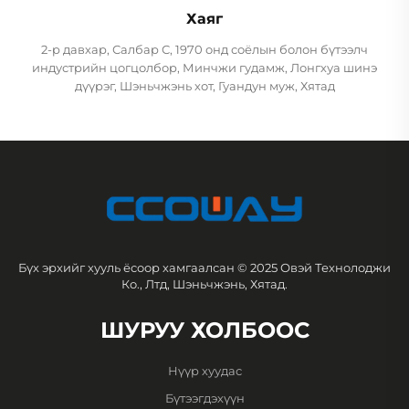
Хаяг
2-р давхар, Салбар С, 1970 онд соёлын болон бүтээлч
индустрийн цогцолбор, Минчжи гудамж, Лонгхуа шинэ
дүүрэг, Шэньчжэнь хот, Гуандун муж, Хятад
Бүх эрхийг хууль ёсоор хамгаалсан © 2025 Овэй Технолоджи
Ко., Лтд, Шэньчжэнь, Хятад.
ШУРУУ ХОЛБООС
Нүүр хуудас
Бүтээгдэхүүн