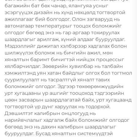
багажийн бат бөх чанар, ялангуяа усныг
эсэргүүцэх дизайн нь хүнд нөхцөлд тогтвортой
ажиллагааг бий болгодог. Олон загварууд нь
автоматаар температурыг тооцох боломжийг
олгодог бөгөөд энэ нь гар аргаар тохируулах
шаардлагыг арилгаж, хүний алдааг бууруулдаг.
Мэдээллийг дижитал хэлбэрээр хадгалах болон
шилжүүлэх боломж нь бичгийн ажил, мөн
хяналтын баримт бичигтэй нийцэх процессыг
хялбарчилдаг. Зөөврийн хувилбар нь талбайн
хэмжилтэнд уян хатан байдлыг олгох бол тогтмол
суурилуулалт нь тасралтгүй хяналт тавих
боломжийг олгодог. Эдгээр төхөөрөмжүүдийн
урт хугацааны үр ашгийг тооцоход тэдгээрийн
цөөн засварын шаардлагатай байх, урт хугацаанд
тогтвортой үр дүнг харуулах нь тодорхой.
Дэвшилтэт калибрын онцлогууд нь
нарийвчлалыг хадгалж байх боломжийг олгодог
бөгөөд энэ нь дахин калибрын шаардлагыг
бууруулдаг. Бусад хяналтын системүүдтэй