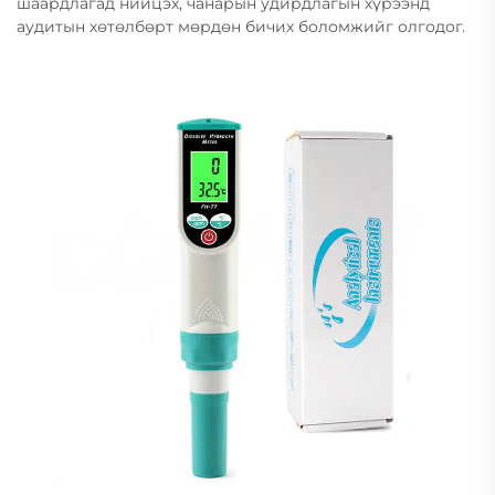
шаардлагад нийцэх, чанарын удирдлагын хүрээнд
аудитын хөтөлбөрт мөрдөн бичих боломжийг олгодог.