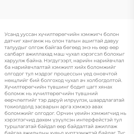
Усанд ууссан хүчилтөрөгчийн хэмжигч болон
датчиг хангамж нь олон талын ашигтай давуу
талуудыг олгож байгаа бөгөөд энэ нь өөр өөр
салбарт ажиллахад маш чухал хэрэгсэл болохыг
харуулж байна. Нэгдүгээрт, нарийн нарийвчлал
ба нарийвчлалтай хэмжилт хийх боломжийг
олгодог тул мэдрэг процессын үед оновчтой
нөхцлийг бий болгоход чухал ач холбогдолтой.
Хүчилтөрөгчийн түвшинг бодит цагт хянах
боломж нь хүчилтөрөгчийн түвшний
өөрчлөлтийг тэр даруй илрүүлэх, шаардлагатай
тохиолдолд засварын арга хэмжээ авах
боломжийг олгодог. Орчин үеийн хэмжигчид нь
хэрэглэгчид дөхөм үзүүлсэн интерфейстэй тул
туршлагатай байдал өөр байдалтай ажиллаж
байгаа ажилчдын хувьд хүртээмжтэй байдаг. Тус