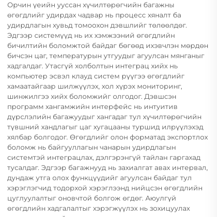
Орчин үеийн ууссан хүчилтөрөгчийн багажны
өгөгдлийг удирдах чадвар нь процесс хяналт ба
удирдлагын хувьд томоохон дэвшлийг төлөөлдөг.
Эдгээр системүүд нь их хэмжээний өгөгдлийн
бичилтийн боломжтой байдаг бөгөөд ихэвчлэн мөрдөн
бичсэн цаг, температурын утгуудыг агуулсан мянганыг
хадгалдаг. Утасгүй холболтын интеграц хийх нь
компьютер эсвэл клауд систем рүүгээ өгөгдлийг
хамаатайгаар шилжүүлэх, хол хүрэх мониторинг,
шинжилгээ хийх боломжийг олгодог. Дэвшсэн
программ хангамжийн интерфейс нь интуитив
дүрслэлийн багажуудыг хангадаг тул хүчилтөрөгчийн
түвшний хандлагыг цаг хугацааны туршид илрүүлэхэд
хялбар болгодог. Өгөгдлийг олон форматад экспортлох
боломж нь байгууллагын чанарын удирдлагын
системтэй интеграцлах, дэлгэрэнгүй тайлан гаргахад
тусалдаг. Эдгээр багажнууд нь захиалгат авах интервал,
дундаж утга олох функцүүдийг агуулсан байдаг тул
хэрэглэгчид тодорхой хэрэглээнд нийцсэн өгөгдлийн
цуглуулалтыг оновчтой болгож өгдөг. Аюулгүй
өгөгдлийн хадгалалтыг хэрэгжүүлэх нь зохицуулах