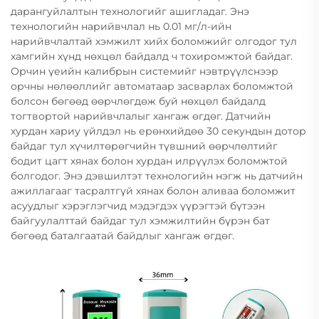
дарангуйлалтын технологийг ашигладаг. Энэ
технологийн нарийвчлал нь 0.01 мг/л-ийн
нарийвчлалтай хэмжилт хийх боломжийг олгодог тул
хамгийн хүнд нөхцөл байдалд ч тохиромжтой байдаг.
Орчин үеийн калибрын системийг нэвтрүүлснээр
орчны нөлөөллийг автоматаар засварлах боломжтой
болсон бөгөөд өөрчлөгдөж буй нөхцөл байдалд
тогтвортой нарийвчлалыг хангаж өгдөг. Датчийн
хурдан хариу үйлдэл нь ерөнхийдөө 30 секундын дотор
байдаг тул хүчилтөрөгчийн түвшний өөрчлөлтийг
бодит цагт хянах болон хурдан илрүүлэх боломжтой
болгодог. Энэ дэвшилтэт технологийн нэгж нь датчийн
ажиллагааг тасралтгүй хянах болон аливаа боломжит
асуудлыг хэрэглэгчид мэдэгдэх үүрэгтэй бүтээн
байгуулалттай байдаг тул хэмжилтийн бүрэн бат
бөгөөд баталгаатай байдлыг хангаж өгдөг.