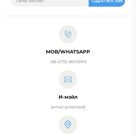
Одоо илгээх
MOB/WHATSAPP
+86-0755-86109915
И-мэйл
[email protected]