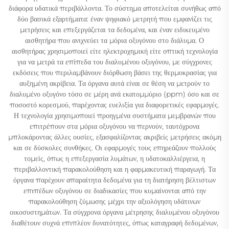
διάφορα υδατικά περιβάλλοντα. Το σύστημα αποτελείται συνήθως από
δύο βασικά εξαρτήματα: έναν ψηφιακό μετρητή που εμφανίζει τις
μετρήσεις και επεξεργάζεται τα δεδομένα, και έναν ειδικευμένο
αισθητήρα που ανιχνεύει τα μόρια οξυγόνου στο διάλυμα. Ο
αισθητήρας χρησιμοποιεί είτε ηλεκτροχημική είτε οπτική τεχνολογία
για να μετρά τα επίπεδα του διαλυμένου οξυγόνου, με σύγχρονες
εκδόσεις που περιλαμβάνουν διόρθωση βάσει της θερμοκρασίας για
αυξημένη ακρίβεια. Τα όργανα αυτά είναι σε θέση να μετρούν το
διαλυμένο οξυγόνο τόσο σε μέρη ανά εκατομμύριο (ppm) όσο και σε
ποσοστό κορεσμού, παρέχοντας ευελιξία για διαφορετικές εφαρμογές.
Η τεχνολογία χρησιμοποιεί προηγμένα συστήματα μεμβρανών που
επιτρέπουν στα μόρια οξυγόνου να περνούν, ταυτόχρονα
μπλοκάροντας άλλες ουσίες, εξασφαλίζοντας ακριβείς μετρήσεις ακόμη
και σε δύσκολες συνθήκες. Οι εφαρμογές τους επηρεάζουν πολλούς
τομείς, όπως η επεξεργασία λυμάτων, η υδατοκαλλιέργεια, η
περιβαλλοντική παρακολούθηση και η φαρμακευτική παραγωγή. Τα
όργανα παρέχουν απαραίτητα δεδομένα για τη διατήρηση βέλτιστων
επιπέδων οξυγόνου σε διαδικασίες που κυμαίνονται από την
παρακολούθηση ζύμωσης μέχρι την αξιολόγηση υδάτινων
οικοσυστημάτων. Τα σύγχρονα όργανα μέτρησης διαλυμένου οξυγόνου
διαθέτουν συχνά επιπλέον δυνατότητες, όπως καταγραφή δεδομένων,