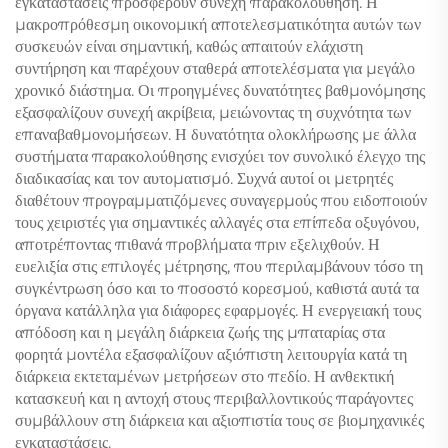
εγκαταστάσεις προσφέρουν συνεχή παρακολούθηση. Η
μακροπρόθεσμη οικονομική αποτελεσματικότητα αυτών των
συσκευών είναι σημαντική, καθώς απαιτούν ελάχιστη
συντήρηση και παρέχουν σταθερά αποτελέσματα για μεγάλο
χρονικό διάστημα. Οι προηγμένες δυνατότητες βαθμονόμησης
εξασφαλίζουν συνεχή ακρίβεια, μειώνοντας τη συχνότητα των
επαναβαθμονομήσεων. Η δυνατότητα ολοκλήρωσης με άλλα
συστήματα παρακολούθησης ενισχύει τον συνολικό έλεγχο της
διαδικασίας και τον αυτοματισμό. Συχνά αυτοί οι μετρητές
διαθέτουν προγραμματιζόμενες συναγερμούς που ειδοποιούν
τους χειριστές για σημαντικές αλλαγές στα επίπεδα οξυγόνου,
αποτρέποντας πιθανά προβλήματα πριν εξελιχθούν. Η
ευελιξία στις επιλογές μέτρησης, που περιλαμβάνουν τόσο τη
συγκέντρωση όσο και το ποσοστό κορεσμού, καθιστά αυτά τα
όργανα κατάλληλα για διάφορες εφαρμογές. Η ενεργειακή τους
απόδοση και η μεγάλη διάρκεια ζωής της μπαταρίας στα
φορητά μοντέλα εξασφαλίζουν αξιόπιστη λειτουργία κατά τη
διάρκεια εκτεταμένων μετρήσεων στο πεδίο. Η ανθεκτική
κατασκευή και η αντοχή στους περιβαλλοντικούς παράγοντες
συμβάλλουν στη διάρκεια και αξιοπιστία τους σε βιομηχανικές
εγκαταστάσεις.