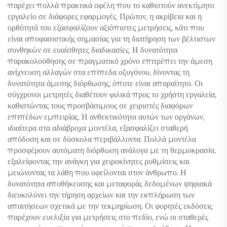
παρέχει πολλά πρακτικά οφέλη που το καθιστούν ανεκτίμητο
εργαλείο σε διάφορες εφαρμογές. Πρώτον, η ακρίβεια και η
ορθότητά του εξασφαλίζουν αξιόπιστες μετρήσεις, κάτι που
είναι αποφασιστικής σημασίας για τη διατήρηση των βέλτιστων
συνθηκών σε ευαίσθητες διαδικασίες. Η δυνατότητα
παρακολούθησης σε πραγματικό χρόνο επιτρέπει την άμεση
ανίχνευση αλλαγών στα επίπεδα οξυγόνου, δίνοντας τη
δυνατότητα άμεσης διόρθωσης, όποτε είναι απαραίτητο. Οι
σύγχρονοι μετρητές διαθέτουν φιλικά προς το χρήστη εργαλεία,
καθιστώντας τους προσβάσιμους σε χειριστές διαφόρων
επιπέδων εμπειρίας. Η ανθεκτικότητα αυτών των οργάνων,
ιδιαίτερα στα αδιάβροχα μοντέλα, εξασφαλίζει σταθερή
απόδοση και σε δύσκολα περιβάλλοντα. Πολλά μοντέλα
προσφέρουν αυτόματη διόρθωση ανάλογα με τη θερμοκρασία,
εξαλείφοντας την ανάγκη για χειροκίνητες ρυθμίσεις και
μειώνοντας τα λάθη που οφείλονται στον άνθρωπο. Η
δυνατότητα αποθήκευσης και μεταφοράς δεδομένων ψηφιακά
διευκολύνει την τήρηση αρχείων και την εκπλήρωση των
απαιτήσεων σχετικά με την τεκμηρίωση. Οι φορητές εκδόσεις
παρέχουν ευελιξία για μετρήσεις στο πεδίο, ενώ οι σταθερές