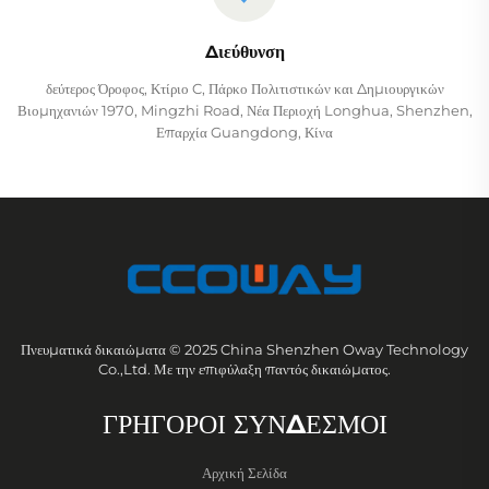
Διεύθυνση
δεύτερος Όροφος, Κτίριο C, Πάρκο Πολιτιστικών και Δημιουργικών
Βιομηχανιών 1970, Mingzhi Road, Νέα Περιοχή Longhua, Shenzhen,
Επαρχία Guangdong, Κίνα
Πνευματικά δικαιώματα © 2025 China Shenzhen Oway Technology
Co.,Ltd. Με την επιφύλαξη παντός δικαιώματος.
ΓΡΗΓΟΡΟΙ ΣΥΝΔΕΣΜΟΙ
Αρχική Σελίδα