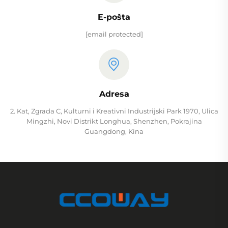
E-pošta
[email protected]
Adresa
2. Kat, Zgrada C, Kulturni i Kreativni Industrijski Park 1970, Ulica
Mingzhi, Novi Distrikt Longhua, Shenzhen, Pokrajina
Guangdong, Kina