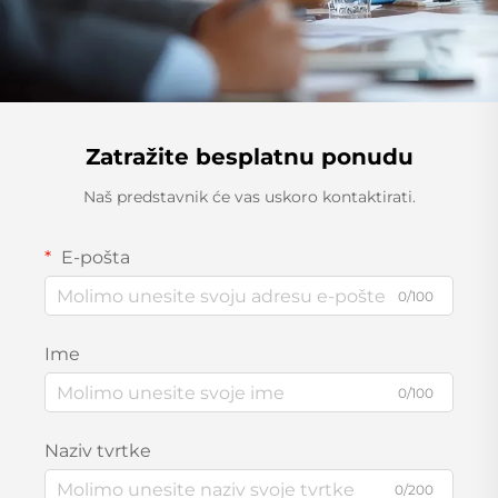
Zatražite besplatnu ponudu
Naš predstavnik će vas uskoro kontaktirati.
E-pošta
0/100
Ime
0/100
Naziv tvrtke
0/200