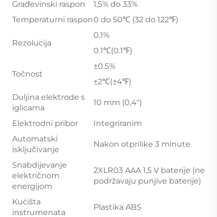
Građevinski raspon
1,5% do 33%
Temperaturni raspon
0 do 50℃ (32 do 122℉)
0.1%
Rezolucija
0.1℃(0.1℉)
±0.5%
Točnost
±2℃(±4℉)
Duljina elektrode s
10 mm (0,4")
iglicama
Elektrodni pribor
Integriranim
Automatski
Nakon otprilike 3 minute
isključivanje
Snabdijevanje
2XLR03 AAA 1,5 V baterije (ne
električnom
podržavaju punjive baterije)
energijom
Kućišta
Plastika ABS
instrumenata