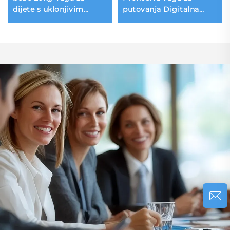
dijete s uklonjivim
putovanja Digitalna
poslužavnikom
rukavna vaga za prtljag
Sigurnosni dizajn za
bolnicu i kućanstvo