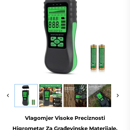
Vlagomjer Visoke Preciznosti
Higrometar Za Građevinske Materijale,